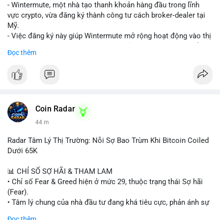
nguồn để xác định rõ ý đồ.
- Wintermute, một nhà tạo thanh khoản hàng đầu trong lĩnh
vực crypto, vừa đăng ký thành công tư cách broker‑dealer tại
Lời khuyên: Nhà đầu tư nhỏ lẻ nên thận trọng, tránh hành động
Mỹ.
theo cảm xúc. Quan sát diễn biến giá trong 24-48 giờ tới. Nếu
- Việc đăng ký này giúp Wintermute mở rộng hoạt động vào thị
giá không phản ứng mạnh, khả năng cao là chuyển ví nội bộ, ít
trường chứng khoán tokenized, một lĩnh vực đang phát triển
Đọc thêm
tác động đến thị trường. Chỉ vào lệnh khi có xác nhận xu
nhanh chóng ở Hoa Kỳ.
hướng rõ ràng.
- Với tư cách là broker‑dealer, công ty có thể cung cấp dịch vụ
giao dịch, sàn giao dịch và thanh toán cho các tài sản
#317btc
#20triệuusd
#mempool
#chuyểnsàn
#áplựcbán
tokenized, đồng thời tuân thủ quy định của SEC.
- Đây là bước chiến lược nhằm tận dụng cơ hội tăng trưởng của
thị trường tokenized và củng cố vị thế của Wintermute trong
Coin Radar
ngành tài chính kỹ thuật số.
44 m
#binancesquare
#cryptonews
#wintermute
#brokerdealer
Radar Tâm Lý Thị Trường: Nỗi Sợ Bao Trùm Khi Bitcoin Coiled
#tokenizedsecurities
#usregulation
Dưới 65K
$btc $eth
📊 CHỈ SỐ SỢ HÃI & THAM LAM
• Chỉ số Fear & Greed hiện ở mức 29, thuộc trạng thái Sợ hãi
#vlikevn
#titanbot
(Fear).
• Tâm lý chung của nhà đầu tư đang khá tiêu cực, phản ánh sự
📰 Nguồn: Cointelegraph
thận trọng cao độ trước các biến động thị trường.
Đọc thêm