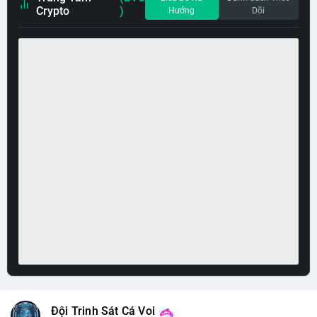
Crypto
)
Hướng
Dõi
Đội Trinh Sát Cá Voi