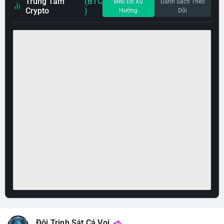
Trung Tâm
(BTC
Biểu Đồ Xu
Danh Sách Theo
Crypto
)
Hướng
Dõi
Đội Trinh Sát Cá Voi