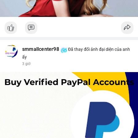
smmallcenter98
Đã thay đổi ảnh đại diện của anh
ấy
3 giờ