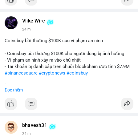
Vlike Wire
24 m
Coinsbuy bồi thường $100K sau vi phạm an ninh
- Coinsbuy bồi thường $100K cho người dùng bị ảnh hưởng
- Vi phạm an ninh xảy ra vào chủ nhật
- Tài khoản bị đánh cắp trên chuỗi blockchain ước tính $7.9M
#binancesquare
#cryptonews
#coinsbuy
$btc $eth
Đọc thêm
#vlikevn
#titanbot
📰 Nguồn: Cointelegraph
bhavesh31
24 m