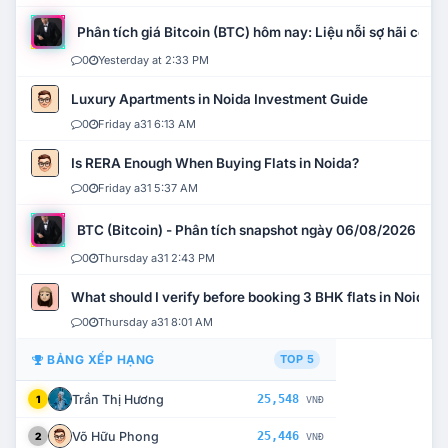
Phân tích giá Bitcoin (BTC) hôm nay: Liệu nỗi sợ hãi có mở 
0
Yesterday at 2:33 PM
Luxury Apartments in Noida Investment Guide
0
Friday a31 6:13 AM
Is RERA Enough When Buying Flats in Noida?
0
Friday a31 5:37 AM
BTC (Bitcoin) - Phân tích snapshot ngày 06/08/2026
0
Thursday a31 2:43 PM
What should I verify before booking 3 BHK flats in Noida?
0
Thursday a31 8:01 AM
BẢNG XẾP HẠNG
TOP 5
Trần Thị Hương
25,548
1
VNĐ
Võ Hữu Phong
25,446
2
VNĐ