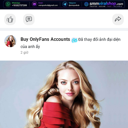
để bảo vệ danh mục trước biến động giá có thể xảy ra.
#2459btc
#157trieuusd
#cavoichuyentien
#phanphoisangiaodich
#btcmempool
Buy OnlyFans Accounts
Đã thay đổi ảnh đại diện
của anh ấy
2 giờ