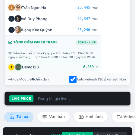
Trần Ngọc Hà
25,445
3
VNĐ
Võ Duy Phong
25,347
4
VNĐ
Đặng Kim Quỳnh
25,246
5
VNĐ
TỔNG ĐIỂM PAPER TRADE
TOP 5 · LIVE
Điểm live = số dư ví + ký quỹ + PnL chưa chốt · Chốt 12:00
ngày cuối tháng · Top 1 trên 20.000 đ nhận 30 ngày VIP Whale.
Demo123
6.359
1
đ
Hide Module
Diễn đàn
Auto-refresh (30s)
Refresh Now
Đang tải giá live...
LIVE PRICE
Tất cả
Văn bản
Hình ảnh
Video