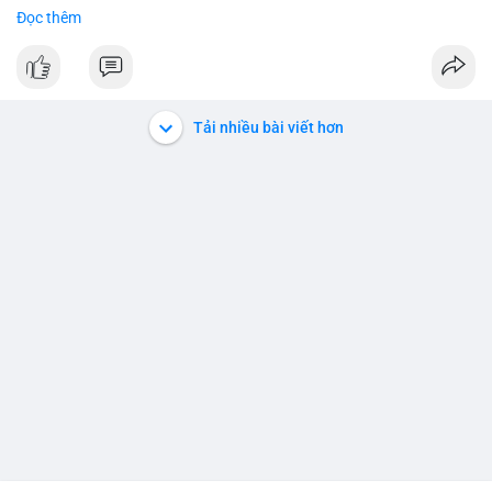
#binancesquare
#cryptonews
#btc
Đọc thêm
$btc
#vlikevn
#titanbot
Tải nhiều bài viết hơn
📰 Nguồn: Cointelegraph