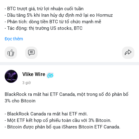
- BTC trượt giá, trừ lợi nhuận cuối tuần
- Dầu tăng 5% khi Iran hủy dự định mở lại eo Hormuz
- Phân tích: dòng tiền BTC từ tổ chức mạnh mẽ
- Tác động: thị trường US stocks, BTC
Đọc thêm
#binancesquare
#cryptonews
#btc
$btc
#vlikevn
#titanbot
Vlike Wire
📰 Nguồn: Cointelegraph
3 giờ
BlackRock ra mắt hai ETF Canada, một trong số đó phân bổ
3% cho Bitcoin
- BlackRock Canada ra mắt hai ETF mới.
- Một ETF kết hợp cổ phiếu toàn cầu với 3% Bitcoin.
- Bitcoin được phân bổ qua iShares Bitcoin ETF Canada.