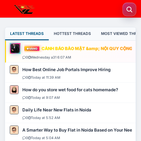
LATEST THREADS
HOTTEST THREADS
MOST VIEWED THRE
CẢNH BÁO BẢO MẬT &amp; NỘI QUY CỘNG ĐỒNG
VÀNG
0
Wednesday a31 6:07 AM
How Best Online Job Portals Improve Hiring
0
Today at 11:39 AM
How do you store wet food for cats homemade?
0
Today at 9:07 AM
Daily Life Near New Flats in Noida
0
Today at 5:52 AM
A Smarter Way to Buy Flat in Noida Based on Your Needs
0
Today at 5:04 AM