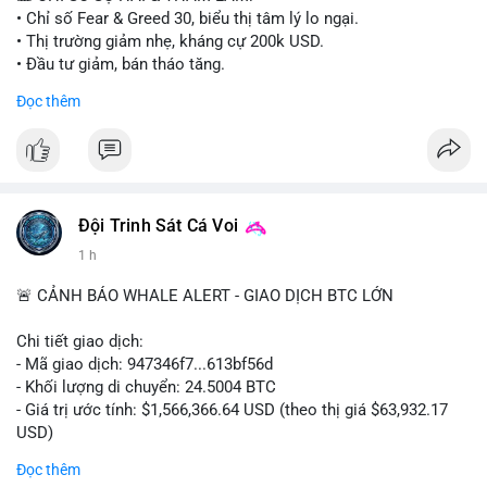
• Chỉ số Fear & Greed 30, biểu thị tâm lý lo ngại.
• Thị trường giảm nhẹ, kháng cự 200k USD.
• Đầu tư giảm, bán tháo tăng.
Đọc thêm
📈 XU HƯỚNG TÌM KIẾM & THẢO LUẬN:
• Coin: MowCat, DAPPOS, , Cash Cat, Bittensor, Pudgy
Penguins, Audiera.
• Chủ đề: Ethereum, Solana, Dogecoin, Chainlink, Tesla, UFC,
Premier League, Champions League, NFL, Microsoft, Google.
Đội Trinh Sát Cá Voi
💬 DÒNG CHẢY TIN TỨC & TRUYỀN THÔNG:
1 h
• Bitcoin bán 1,690 BTC, giảm holdings.
• Vitalik Buterin cập nhật roadmap Ethereum.
🚨 CẢNH BÁO WHALE ALERT - GIAO DỊCH BTC LỚN
• Fed Governor Kevin Warsh hoàn thành divestiture.
• Wall Street + Nvidia AI deal 500 tỷ USD.
Chi tiết giao dịch:
- Mã giao dịch: 947346f7...613bf56d
💡 NHẬN ĐỊNH & KHUYẾN NGHỊ:
- Khối lượng di chuyển: 24.5004 BTC
• Tâm lý ngắn hạn tiêu cực, thị trường có xu hướng giảm.
- Giá trị ước tính: $1,566,366.64 USD (theo thị giá $63,932.17
• Giữ cẩn thận, hạn chế mua vào.
USD)
• Theo dõi Fear & Greed, tin tức macro.
- Thời gian: 18:19:27 2026-08-10 UTC
Đọc thêm