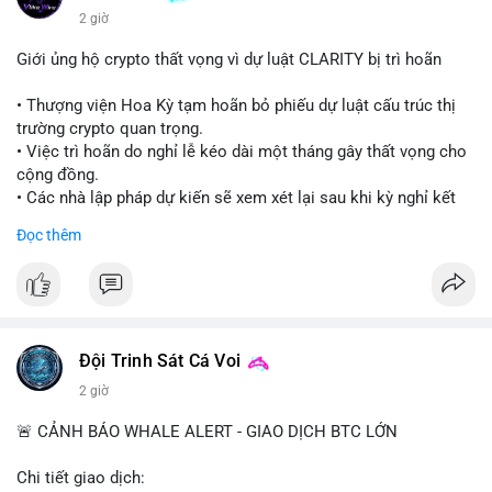
2 giờ
Giới ủng hộ crypto thất vọng vì dự luật CLARITY bị trì hoãn
• Thượng viện Hoa Kỳ tạm hoãn bỏ phiếu dự luật cấu trúc thị
trường crypto quan trọng.
• Việc trì hoãn do nghỉ lễ kéo dài một tháng gây thất vọng cho
cộng đồng.
• Các nhà lập pháp dự kiến sẽ xem xét lại sau khi kỳ nghỉ kết
thúc.
Đọc thêm
#binancesquare
#cryptonews
#clarityact
#uspolitics
$btc $eth
#vlikevn
#titanbot
Đội Trinh Sát Cá Voi
2 giờ
📰 Nguồn: Cointelegraph
🚨 CẢNH BÁO WHALE ALERT - GIAO DỊCH BTC LỚN
Chi tiết giao dịch: