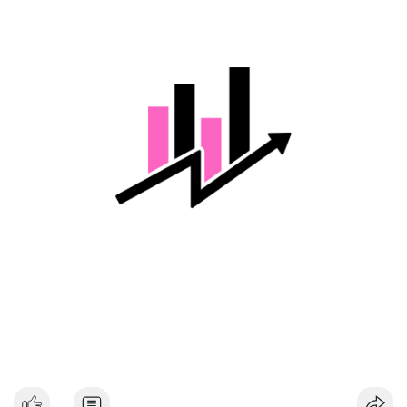
một phần hoặc tận dụng biến động để gom thêm. Dòng tiền
lớn di chuyển trong thời điểm chưa xác nhận có thể tạo tâm lý
thận trọng cho thị trường, đặc biệt nếu giao dịch được xác
nhận hướng tới sàn tập trung.
Lời khuyên cho nhà đầu tư nhỏ lẻ:
Nhà đầu tư nên theo dõi xác nhận giao dịch và dòng tiền tiếp
theo từ ví này. Tránh hành động theo cảm tính, ưu tiên quản trị
rủi ro và không sử dụng đòn bẩy quá mức trong giai đoạn biến
động.
#128dot95btc
#8triệuusd
#chuyenvilanh
#aplucban
#btcmempool