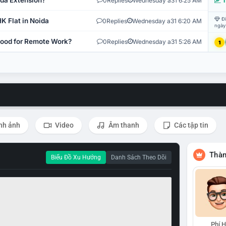
ida Extension?
0
Replies
Wednesday a31 6:25 AM
T
Đi
K Flat in Noida
0
Replies
Wednesday a31 6:20 AM
ngày
 Good for Remote Work?
0
Replies
Wednesday a31 5:26 AM
1
nh ảnh
Video
Âm thanh
Các tập tin
Thàn
Biểu Đồ Xu Hướng
Danh Sách Theo Dõi
Phí 