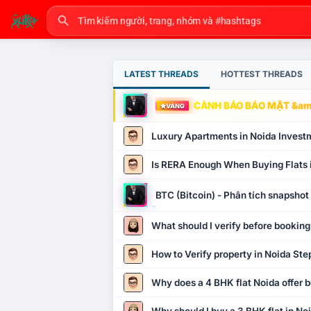
LATEST THREADS
HOTTEST THREADS
CẢNH BÁO BẢO MẬT &amp
VÀNG
Luxury Apartments in Noida Invest
Is RERA Enough When Buying Flats 
BTC (Bitcoin) - Phân tích snapsho
What should I verify before booking
How to Verify property in Noida Ste
Why does a 4 BHK flat Noida offer b