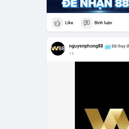
Like
Bình luận
nguyenphong88
Đã thay đ
1 h