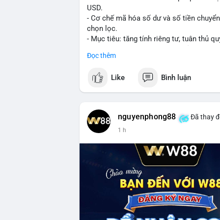
USD.
- Cơ chế mã hóa số dư và số tiền chuyển, 
chọn lọc.
- Mục tiêu: tăng tính riêng tư, tuân thủ qu
- Đề xuất đang được xem xét bởi cộng đồ
Đọc thêm
#binancesquare
#cryptonews
#xrp
Like
Bình luận
$xrp
#vlikevn
#titanbot
nguyenphong88
Đã thay đ
1 h
📰 Nguồn: CoinDesk