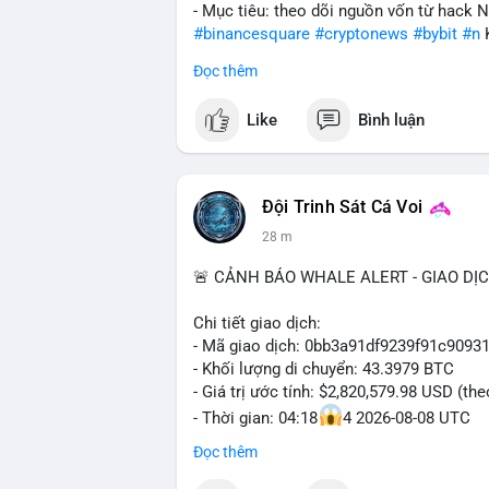
- Mục tiêu: theo dõi nguồn vốn từ hack 
#binancesquare
#cryptonews
#bybit
#n
Đọc thêm
$btc $eth
Like
Bình luận
#vlikevn
#titanbot
📰 Nguồn: Cointelegraph
Đội Trinh Sát Cá Voi
28 m
🚨 CẢNH BÁO WHALE ALERT - GIAO DỊ
Chi tiết giao dịch:
- Mã giao dịch: 0bb3a91df9239f91c909
- Khối lượng di chuyển: 43.3979 BTC
- Giá trị ước tính: $2,820,579.98 USD (th
- Thời gian: 04:18
4 2026-08-08 UTC
Đọc thêm
Nhận định phân tích hành vi của Cá voi 
tương đương 2.82 triệu USD, một con số 