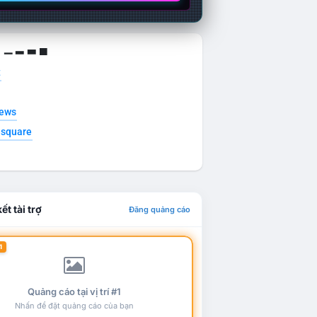
g ▁ ▂ ▃ ▄
t
news
esquare
ết tài trợ
Đăng quảng cáo
1
Quảng cáo tại vị trí #1
Nhấn để đặt quảng cáo của bạn