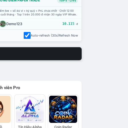
ỔNG ĐIỂM PAPER TRADE
TOP 5 · LIVE
ểm live = số dư ví + ký quỹ + PnL chưa chốt · Chốt 12:00
 cuối tháng · Top 1 trên 20.000 đ nhận 30 ngày VIP Whale.
Demo123
10.115
đ
Auto-refresh (30s)
Refresh Now
h viên Pro
Hồ
Tín Hiệu Alpha
Coin Radar