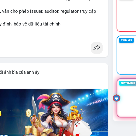
vẫn cho phép issuer, auditor, regulator truy cập
y định, bảo vệ dữ liệu tài chính.
ng XRPL và các tổ chức tài chính.
TON #9
ổi ảnh bìa của anh ấy
OPTIMUS 