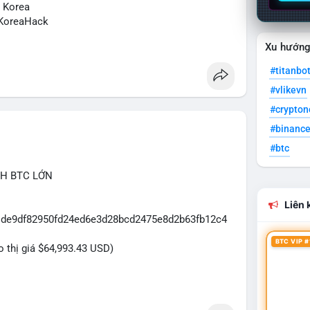
N Korea
KoreaHack
Xu hướn
#titanbo
#vlikevn
#crypto
#binanc
#btc
CH BTC LỚN
Liên k
31de9df82950fd24ed6e3d28bcd2475e8d2b63fb12c4
BTC VIP #
eo thị giá $64,993.43 USD)
dựa trên giao dịch này: Khối lượng 43.3979 BTC
đủ lớn để tạo áp lực thanh khoản tức thời. Hành vi