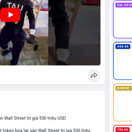
SOL VIP #
ADA #6
DOGE #7
 Wall Street trị giá 530 triệu USD
TRX #8
token hóa tài sản Wall Street trị giá 530 triệu