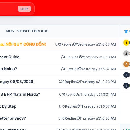
Ctrl K
MOST VIEWED THREADS
1
; NỘI QUY CỘNG ĐỒNG VLIKE.VN: HỆ THỐNG GIÁM SÁT TỰ ĐỘNG V
0
Replies
Wednesday a31 6:07 AM
2
ment Guide
0
Replies
Yesterday at 6:13 AM
3
in Noida?
0
Replies
Yesterday at 5:37 AM
4
t ngày 06/08/2026
0
Replies
Thursday a31 2:43 PM
5
 3 BHK flats in Noida?
0
Replies
Thursday a31 8:01 AM
p by Step
0
Replies
Thursday a31 6:57 AM
etter privacy?
0
Replies
Thursday a31 6:30 AM