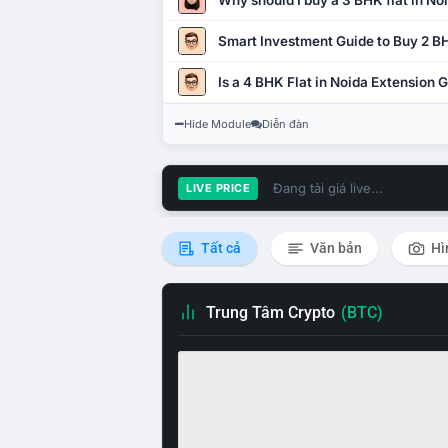
Why should I buy a 3 BHK flat in No
Smart Investment Guide to Buy 2 BH
Is a 4 BHK Flat in Noida Extension
Hide Module
Diễn đàn
Đang tải giá live...
LIVE PRICE
Tất cả
Văn bản
Hì
Trung Tâm Crypto
(BTC)