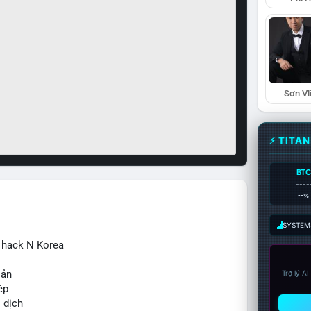
Sơn Vl
⚡ TITA
BTC
----
--%
SYSTEM:
ừ hack N Korea
sản
Trợ lý A
ép
o dịch