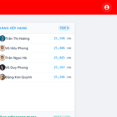
BẢNG XẾP HẠNG
TOP 5
Trần Thị Hương
25,548
VNĐ
À CHẾ TÀI XỬ LÝ VI PHẠM
Võ Hữu Phong
25,446
VNĐ
Trần Ngọc Hà
25,445
VNĐ
Võ Duy Phong
25,347
VNĐ
Đặng Kim Quỳnh
25,246
VNĐ