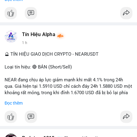
- Tác động: rủi ro cho thị trường crypto, tăng áp lực pháp lý.
#binancesquare
#cryptonews
#ofac
#ussanctions
#iran
$btc $eth
Tín Hiệu Alpha
#vlikevn
#titanbot
1 h
📰 Nguồn: Cointelegraph
🔮 TÍN HIỆU GIAO DỊCH CRYPTO - NEARUSDT
Loại tín hiệu: 🔴 BÁN (Short/Sell)
NEAR đang chịu áp lực giảm mạnh khi mất 4.1% trong 24h
qua. Giá hiện tại 1.5910 USD chỉ cách đáy 24h 1.5880 USD một
khoảng rất mỏng, trong khi đỉnh 1.6700 USD đã bị bỏ lại phía
sau. Biên độ dao động ngày đạt 4.9%, cho thấy phe bán đang
Đọc thêm
kiểm soát hoàn toàn. Khối lượng giao dịch 10.29 triệu NEAR
không đủ lớn để tạo lực đỡ, xác nhận xu hướng đi xuống đang
tiếp diễn.
Khuyến nghị giao dịch: