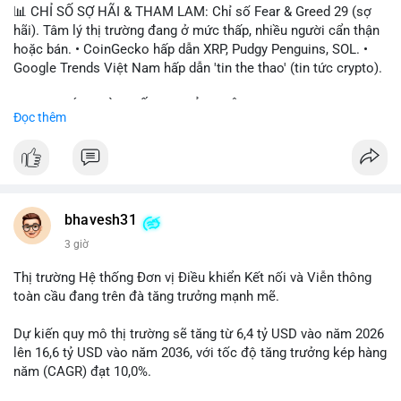
📊 CHỈ SỐ SỢ HÃI & THAM LAM: Chỉ số Fear & Greed 29 (sợ
hãi). Tâm lý thị trường đang ở mức thấp, nhiều người cẩn thận
hoặc bán. • CoinGecko hấp dẫn XRP, Pudgy Penguins, SOL. •
Google Trends Việt Nam hấp dẫn 'tin the thao' (tin tức crypto).
📈 XU HƯỚNG TÌM KIẾM & THẢO LUẬN: • XRP, SOL, PENGU,
Đọc thêm
ONDO, CASHCAT. • Chủ đề 'tô thị ty na' (tỷ giá) và 'giao thông'
(giao thông tài chính). • Bàn tán Binance Square tập trung vào
BTC breakout và lệnh long/short.
💬 DÒNG CHẢY TIN TỨC & TRUYỀN THÔNG: • Trump khẳng
định crypto là 'vấn đề lớn' giúp giảm áp lực USD. • Binance hỗ
bhavesh31
trợ cổ phiếu Apple/IBM. • Bài đăng hấp dẫn về $HFT, $SKYAI,
3 giờ
$BICO. • Tin nhắn cảnh báo về hack North Korea (Bybit).
Thị trường Hệ thống Đơn vị Điều khiển Kết nối và Viễn thông
💡 NHẬN ĐỊNH & KHUYẾN NGHỊ: Tâm lý thị trường đang phân
toàn cầu đang trên đà tăng trưởng mạnh mẽ.
cực. Sợ hãi do chỉ số thấp, nhưng hấp dẫn từ xu hướng meme
coin (PENGU, CASHCAT) và tin cậy từ các dự án lớn (BTC,
Dự kiến quy mô thị trường sẽ tăng từ 6,4 tỷ USD vào năm 2026
SOL). Rủi ro tăng nếu không có thông tin rõ ràng về quy định.
lên 16,6 tỷ USD vào năm 2036, với tốc độ tăng trưởng kép hàng
năm (CAGR) đạt 10,0%.
📊 Nguồn: Radar Tâm Lý Thị Trường