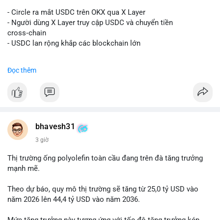
#vlikevn
#titanbot
- Circle ra mắt USDC trên OKX qua X Layer
📰 Nguồn: Decrypt
- Người dùng X Layer truy cập USDC và chuyển tiền
cross‑chain
- USDC lan rộng khắp các blockchain lớn
#binancesquare
#cryptonews
#usdc
#okx
#xlayer
Đọc thêm
$usdc
#vlikevn
#titanbot
📰 Nguồn: Cointelegraph
bhavesh31
3 giờ
Thị trường ống polyolefin toàn cầu đang trên đà tăng trưởng
mạnh mẽ.
Theo dự báo, quy mô thị trường sẽ tăng từ 25,0 tỷ USD vào
năm 2026 lên 44,4 tỷ USD vào năm 2036.