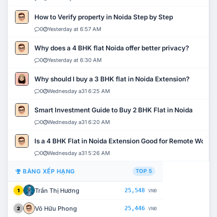
How to Verify property in Noida Step by Step
0
Yesterday at 6:57 AM
Why does a 4 BHK flat Noida offer better privacy?
0
Yesterday at 6:30 AM
Why should I buy a 3 BHK flat in Noida Extension?
0
Wednesday a31 6:25 AM
Smart Investment Guide to Buy 2 BHK Flat in Noida
0
Wednesday a31 6:20 AM
Is a 4 BHK Flat in Noida Extension Good for Remote Work?
0
Wednesday a31 5:26 AM
BẢNG XẾP HẠNG
TOP 5
Trần Thị Hương
25,548
1
VNĐ
Võ Hữu Phong
25,446
2
VNĐ