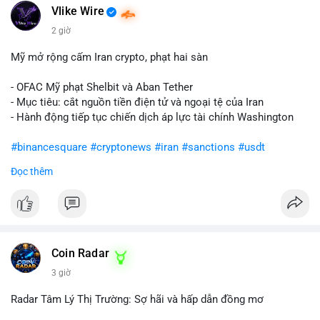
Vlike Wire
2 giờ
Mỹ mở rộng cấm Iran crypto, phạt hai sàn
- OFAC Mỹ phạt Shelbit và Aban Tether
- Mục tiêu: cắt nguồn tiền điện tử và ngoại tệ của Iran
- Hành động tiếp tục chiến dịch áp lực tài chính Washington
#binancesquare
#cryptonews
#iran
#sanctions
#usdt
Đọc thêm
$usdt
#vlikevn
#titanbot
📰 Nguồn: CoinDesk
Coin Radar
3 giờ
Radar Tâm Lý Thị Trường: Sợ hãi và hấp dẫn đồng mơ