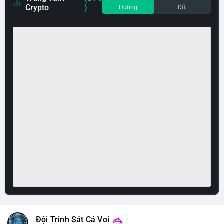
Crypto
)
Hướng
Dõi
Đội Trinh Sát Cá Voi