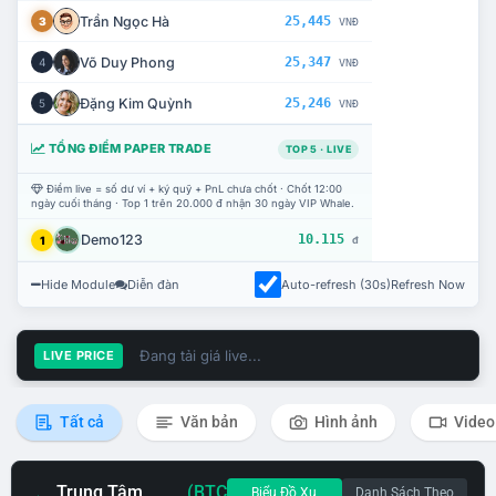
Trần Ngọc Hà
25,445
3
VNĐ
Võ Duy Phong
25,347
4
VNĐ
Đặng Kim Quỳnh
25,246
5
VNĐ
TỔNG ĐIỂM PAPER TRADE
TOP 5 · LIVE
Điểm live = số dư ví + ký quỹ + PnL chưa chốt · Chốt 12:00
ngày cuối tháng · Top 1 trên 20.000 đ nhận 30 ngày VIP Whale.
Demo123
10.115
1
đ
Hide Module
Diễn đàn
Auto-refresh (30s)
Refresh Now
Đang tải giá live...
LIVE PRICE
Tất cả
Văn bản
Hình ảnh
Video
Trung Tâm
(BTC
Biểu Đồ Xu
Danh Sách Theo