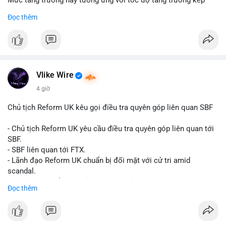
Mức tăng trưởng này tương ứng với tốc độ tăng trưởng kép
hàng năm (CAGR) đạt 5,9% trong giai đoạn dự báo.
Đọc thêm
Đây là tín hiệu tích cực cho các nhà sản xuất, nhà phân phối và
nhà đầu tư trong ngành vật liệu xây dựng và hạ tầng.
Bạn đánh giá thế nào về tiềm năng của dòng sản phẩm ống
nhựa polyolefin trong tương lai?
Vlike Wire
4 giờ
Chủ tịch Reform UK kêu gọi điều tra quyên góp liên quan SBF
- Chủ tịch Reform UK yêu cầu điều tra quyên góp liên quan tới
SBF.
- SBF liên quan tới FTX.
- Lãnh đạo Reform UK chuẩn bị đối mặt với cử tri amid
scandal.
- Sự kiện có thể ảnh hưởng đến hình ảnh SBF và FTX.
Đọc thêm
- Không có thông tin tác động thị trường ngay lập tức.
#binancesquare
#cryptonews
#sbf
#ftx
#reformuk
$btc $eth