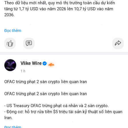
Theo dữ liệu mới nhất, quy mô thị trường toàn cầu dự kiến
Lời khuyên: Nhà đầu tư nhỏ lẻ nên quan sát thêm 2-4 giờ sau
tăng từ 1,7 tỷ USD vào năm 2026 lên 10,7 tỷ USD vào năm
khi giao dịch được xác nhận, tránh hành động theo cảm xúc.
2036.
Xác minh địa chỉ ví đích trước khi đưa ra quyết định vào lệnh,
ưu tiên quản trị rủi ro trong giai đoạn biến động mạnh.
Mức tăng trưởng này tương ứng với tốc độ tăng trưởng kép
Đọc thêm
hàng năm (CAGR) ấn tượng lên tới 20,2%.
#99dot6btc
#capvoichuyentien
#vilanhtichluy
#aplucban
#btcmempool65k
Điều gì đang thúc đẩy sự tăng trưởng vượt bậc này? Hãy cùng
theo dõi các phân tích chuyên sâu về xu hướng công nghệ và
nhu cầu thị trường trong thời gian tới.
Vlike Wire
1 h
OFAC trừng phạt 2 sàn crypto liên quan Iran
OFAC trừng phạt 2 sàn crypto liên quan Iran
- US Treasury OFAC trừng phạt cá nhân và 2 sàn crypto.
- Động cơ: hỗ trợ rửa tiền $5 triệu tài sản kỹ thuật số liên quan
Iran.
- Các sàn bị cấm hoạt động, tài khoản bị khóa.
Đọc thêm