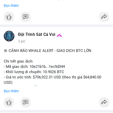
Sự tăng trưởng này được thúc đẩy bởi nhu cầu ngày càng cao
Đọc thêm
trong các lĩnh vực ô tô, logistics và thiết bị thông minh.
Doanh nghiệp cần theo dõi xu hướng này để nắm bắt cơ hội
đầu tư và phát triển giải pháp kết nối tiên tiến.
Đội Trinh Sát Cá Voi
3 giờ
🚨 CẢNH BÁO WHALE ALERT - GIAO DỊCH BTC LỚN
Chi tiết giao dịch:
- Mã giao dịch: 10e21b1b...1ec9d344
- Khối lượng di chuyển: 10.9026 BTC
- Giá trị ước tính: $706,922.31 USD (theo thị giá $64,840.00
USD)
- Thời gian: 18:20
0 2026-08-07 UTC
Đọc thêm
Nhận định phân tích:
Giao dịch 10.9 BTC trị giá hơn 706 nghìn USD được thực hiện
trong khung giờ thanh khoản mỏng (giờ châu Á) cho thấy chủ