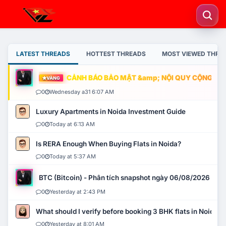
LATEST THREADS
HOTTEST THREADS
MOST VIEWED THRE
CẢNH BÁO BẢO MẬT &amp; NỘI QUY CỘNG ĐỒNG
VÀNG
0
Wednesday a31 6:07 AM
Luxury Apartments in Noida Investment Guide
0
Today at 6:13 AM
Is RERA Enough When Buying Flats in Noida?
0
Today at 5:37 AM
BTC (Bitcoin) - Phân tích snapshot ngày 06/08/2026
0
Yesterday at 2:43 PM
What should I verify before booking 3 BHK flats in Noida?
0
Yesterday at 8:01 AM