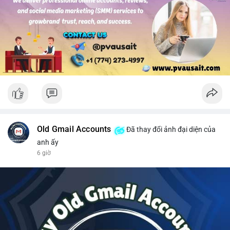
#solusdt
#longsol
#vung76
#breakoutsol
#lenhmuasol
Old Gmail Accounts
Đã thay đổi ảnh đại diện của
anh ấy
6 giờ