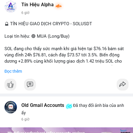
#dongtienlon
Tín Hiệu Alpha
6 giờ
🔮 TÍN HIỆU GIAO DỊCH CRYPTO - SOLUSDT
Loại tín hiệu: 🟢 MUA (Long/Buy)
SOL đang cho thấy sức mạnh khi giá hiện tại $76.16 bám sát
vùng đỉnh 24h $76.81, cách đáy $73.57 tới 3.5%. Biến động
dương +2.89% cùng khối lượng giao dịch 1.42 triệu SOL cho
thấy lực cầu chủ động đang chiếm ưu thế, phe mua kiểm soát
Đọc thêm
hoàn toàn nhịp điều chỉnh.
Khuyến nghị giao dịch cụ thể:
- Vùng Entry: 75.80 - 76.20 (chờ retest vùng kháng cự cũ thành
hỗ trợ)
- Mục tiêu chốt lời: TP1: 77.50, TP2: 78.80
Old Gmail Accounts
Đã thay đổi ảnh bìa của anh
- Cắt lỗ: 74.90 (dưới vùng hỗ trợ gần nhất)
ấy
6 giờ
Quản trị vốn: Khối lượng vào lệnh tối đa 2-3% tài khoản, ưu tiên
chốt 50% vị thế tại TP1 và dời stop loss về điểm hòa vốn.