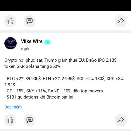
Vlike Wire
8 giờ
Crypto hồi phục sau Trump giảm thuế EU; BitGo IPO 2,1B$;
token SKR Solana tăng 250%
- BTC +2% 89.900$; ETH +2% 2.995$; SOL +2% 130$; XRP +3%
1.94$.
- CC +15%, SKY +11%, SAND +10% dẫn top movers.
- $1B liquidations khi Bitcoin bật lại.
- Trump hủy thuế EU, tín hiệu giảm áp lực.
Đọc thêm
- Vitalik đề xuất DVT staking cho Ethereum.
- BitGo IPO 18$/cổ phiếu, trị giá ~2B$.
- Senate Ag Committee tiến hành Clarity Act.
- Newrez tính crypto vào điều kiện vay nhà.