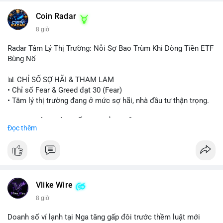
- HK cấp giấy phép stablecoin mới.
- Tòa án Nga công nhận crypto là tài sản.
Coin Radar
- Trump hy vọng ký bill cấu trúc thị trường crypto.
8 giờ
- Saga EVM bị hack 7M$, quỹ trộm chuyển sang Ethereum.
- Steak ’n Shake thưởng BTC cho nhân viên.
Radar Tâm Lý Thị Trường: Nỗi Sợ Bao Trùm Khi Dòng Tiền ETF
#binancesquare
#cryptonews
#btc
#eth
#sol
#xrp
#cc
#sky
Bùng Nổ
#sand
#bitgo
#solana
#stablecoin
#regulation
📊 CHỈ SỐ SỢ HÃI & THAM LAM
$btc $eth $sol $xrp $cc $sky $sand $skr
#skr
• Chỉ số Fear & Greed đạt 30 (Fear)
• Tâm lý thị trường đang ở mức sợ hãi, nhà đầu tư thận trọng.
#vlikevn
#titanbot
📈 XU HƯỚNG TÌM KIẾM & THẢO LUẬN
Đọc thêm
📰 Nguồn: Decrypt
• CoinGecko Trending: PENGU, TUT, ACE, CASHCAT, ANSEM,
STONKBROKER, UNI
• LunarCrush Trending: Ethereum, Solana, Dogecoin, Polkadot,
Chainlink, Taylor Swift, Tesla
• Google Trends Việt Nam: Real Madrid, Giao hữu câu lạc bộ,
Tinh hà say hi
Vlike Wire
8 giờ
💬 DÒNG CHẢY TIN TỨC & TRUYỀN THÔNG
• Binance Square: Cộng đồng đang tranh luận về lệnh
Doanh số ví lạnh tại Nga tăng gấp đôi trước thềm luật mới