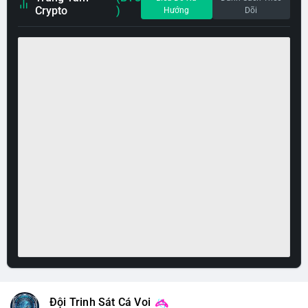
Crypto
)
Hướng
Dõi
Đội Trinh Sát Cá Voi