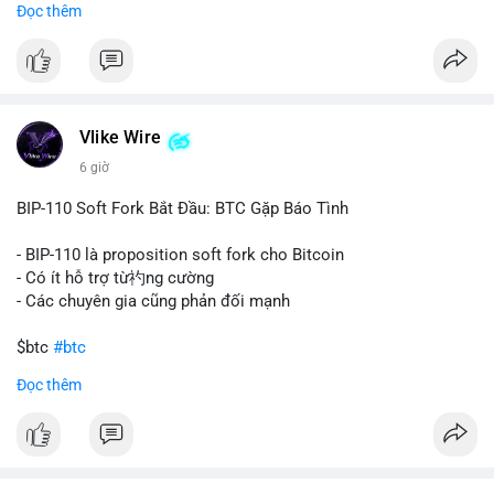
Đọc thêm
#67dot9754btc
#4dot42trieuusd
#chuyenvilanh
Nhận định phân tích:
#dongtiencavoi
#mempoolbtc
Khối lượng 94.58 BTC trị giá hơn 6.15 triệu USD được di
chuyển trong một giao dịch duy nhất cho thấy dấu hiệu của
một tổ chức hoặc cá nhân sở hữu lượng tài sản lớn. Động thái
Vlike Wire
này có thể phản ánh ba kịch bản chính: thứ nhất, cá voi đang
chuẩn bị thanh khoản bằng cách chuyển lên sàn giao dịch, tạo
6 giờ
áp lực bán tiềm năng; thứ hai, tài sản được chuyển vào ví lạnh
để nắm giữ dài hạn, thể hiện niềm tin vào xu hướng tăng; thứ
BIP-110 Soft Fork Bắt Đầu: BTC Gặp Báo Tình
ba, hành vi chia tách hoặc tái cấu trúc danh mục nhằm phân
tán rủi ro. Với mức giá 65K, khối lượng này không quá lớn để
- BIP-110 là proposition soft fork cho Bitcoin
gây sốc thanh khoản tức thời, nhưng vẫn đủ sức tạo biến động
- Có ít hỗ trợ từ礿ng cường
tâm lý ngắn hạn nếu hướng đến sàn tập trung.
- Các chuyên gia cũng phản đối mạnh
Lời khuyên cho nhà đầu tư nhỏ lẻ:
$btc
#btc
Theo dõi các giao dịch tiếp theo từ cùng địa chỉ ví để xác nhận
Đọc thêm
hướng đi của dòng tiền. Tránh hành động theo cảm xúc, ưu
#vlikevn
#titanbot
tiên quản trị rủi ro và không mở vị thế lớn trước khi có tín hiệu
rõ ràng về đích đến của số BTC này.
📰 Nguồn: CoinDesk
#94dot58btc
#vilanh
#chuyentiencavoi
#btcmempool