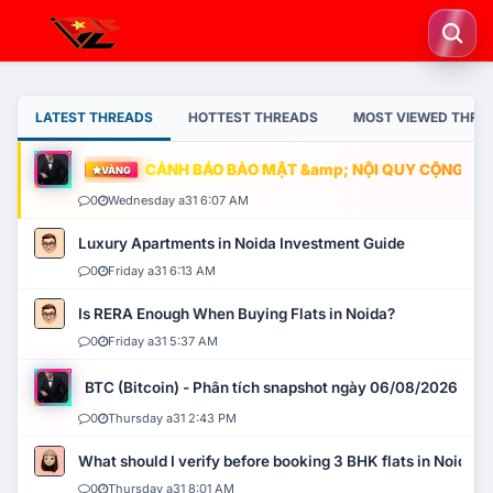
LATEST THREADS
HOTTEST THREADS
MOST VIEWED THRE
CẢNH BÁO BẢO MẬT &amp; NỘI QUY CỘNG ĐỒNG
VÀNG
0
Wednesday a31 6:07 AM
Luxury Apartments in Noida Investment Guide
0
Friday a31 6:13 AM
Is RERA Enough When Buying Flats in Noida?
0
Friday a31 5:37 AM
BTC (Bitcoin) - Phân tích snapshot ngày 06/08/2026
0
Thursday a31 2:43 PM
What should I verify before booking 3 BHK flats in Noida?
0
Thursday a31 8:01 AM