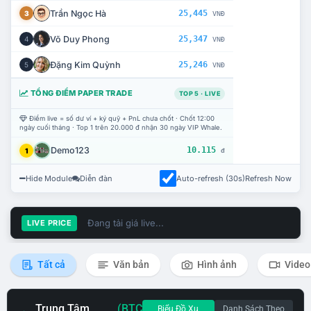
Trần Ngọc Hà
25,445
3
VNĐ
Võ Duy Phong
25,347
4
VNĐ
Đặng Kim Quỳnh
25,246
5
VNĐ
TỔNG ĐIỂM PAPER TRADE
TOP 5 · LIVE
Điểm live = số dư ví + ký quỹ + PnL chưa chốt · Chốt 12:00
ngày cuối tháng · Top 1 trên 20.000 đ nhận 30 ngày VIP Whale.
Demo123
10.115
1
đ
Hide Module
Diễn đàn
Auto-refresh (30s)
Refresh Now
Đang tải giá live...
LIVE PRICE
Tất cả
Văn bản
Hình ảnh
Video
Trung Tâm
(BTC
Biểu Đồ Xu
Danh Sách Theo