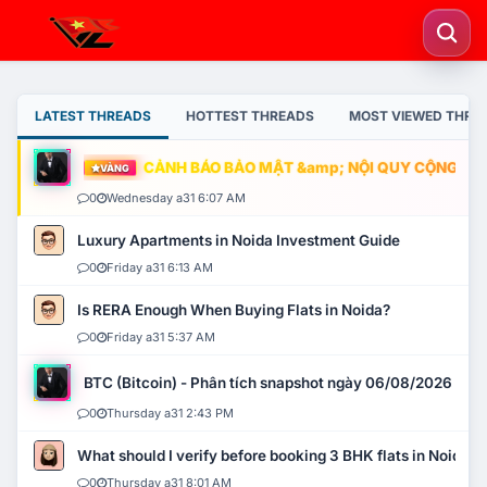
LATEST THREADS
HOTTEST THREADS
MOST VIEWED THRE
CẢNH BÁO BẢO MẬT &amp; NỘI QUY CỘNG ĐỒNG
VÀNG
0
Wednesday a31 6:07 AM
Luxury Apartments in Noida Investment Guide
0
Friday a31 6:13 AM
Is RERA Enough When Buying Flats in Noida?
0
Friday a31 5:37 AM
BTC (Bitcoin) - Phân tích snapshot ngày 06/08/2026
0
Thursday a31 2:43 PM
What should I verify before booking 3 BHK flats in Noida?
0
Thursday a31 8:01 AM