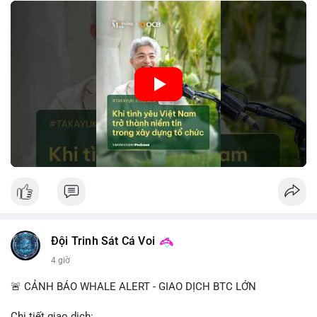
tin này giúp giảm rủi ro thị trường, cải thiện chi phí vốn và thúc
đẩy sự phát triển bền vững của ngành công nghệ tài chính. Các
nhà quản lý cần khai thác tinh thần này để xây dựng chiến lược
phát triển bền vững và thu hút vốn đầu tư.
🎥 Xem video trực tiếp tại:
Nguồn: VIETSUCCESS
Đội Trinh Sát Cá Voi
4 giờ
🚨 CẢNH BÁO WHALE ALERT - GIAO DỊCH BTC LỚN
Chi tiết giao dịch: