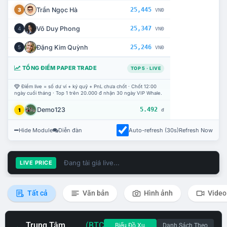
Trần Ngọc Hà
25,445
3
VNĐ
Võ Duy Phong
25,347
4
VNĐ
Đặng Kim Quỳnh
25,246
5
VNĐ
TỔNG ĐIỂM PAPER TRADE
TOP 5 · LIVE
Điểm live = số dư ví + ký quỹ + PnL chưa chốt · Chốt 12:00
ngày cuối tháng · Top 1 trên 20.000 đ nhận 30 ngày VIP Whale.
Demo123
5.492
1
đ
Hide Module
Diễn đàn
Auto-refresh (30s)
Refresh Now
Đang tải giá live...
LIVE PRICE
Tất cả
Văn bản
Hình ảnh
Video
Trung Tâm
(BTC
Biểu Đồ Xu
Danh Sách Theo