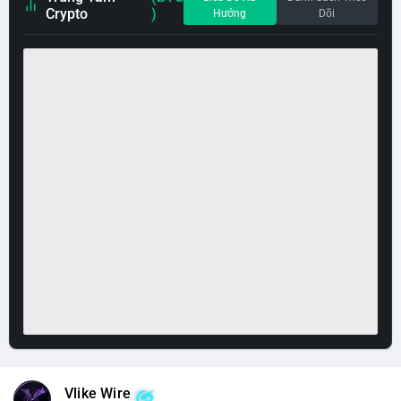
Crypto
)
Hướng
Dõi
Vlike Wire