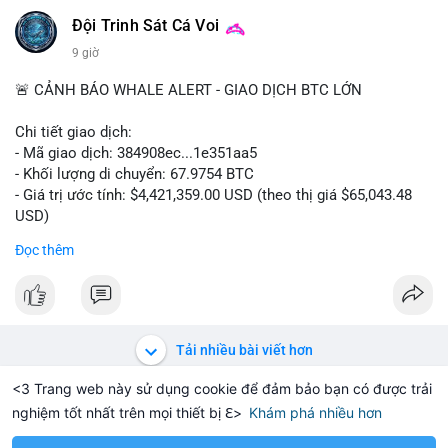
📰 Nguồn: Cointelegraph
Đội Trinh Sát Cá Voi
9 giờ
🚨 CẢNH BÁO WHALE ALERT - GIAO DỊCH BTC LỚN
Chi tiết giao dịch:
- Mã giao dịch: 384908ec...1e351aa5
- Khối lượng di chuyển: 67.9754 BTC
- Giá trị ước tính: $4,421,359.00 USD (theo thị giá $65,043.48
USD)
- Thời gian: 21:19:29 2026-08-08 UTC
Đọc thêm
Nhận định phân tích:
Khối lượng 67.97 BTC trị giá hơn 4.4 triệu USD được di chuyển
trong một giao dịch duy nhất trên mempool. Quy mô này nằm
ở mức trung bình của cá voi, không quá lớn để gây sốc nhưng
Tải nhiều bài viết hơn
đủ tạo biến động cục bộ. Nếu giao dịch hướng đến ví sàn tập
trung, khả năng cao là động thái chuẩn bị thanh khoản cho
<3 Trang web này sử dụng cookie để đảm bảo bạn có được trải
lệnh bán, tạo áp lực giảm giá ngắn hạn. Ngược lại, nếu dòng
nghiệm tốt nhất trên mọi thiết bị ℇ>
Khám phá nhiều hơn
Solana
BNB
1,914.46
$75.99
$
-0.16%
SOL
+1.84%
BNB
tiền đổ vào ví lạnh hoặc ví mới không hoạt động, đây là tín
hiệu tích lũy dài hạn của tổ chức. Cần theo dõi địa chỉ đích