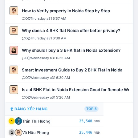
How to Verify property in Noida Step by Step
0
Thursday a31 6:57 AM
Why does a 4 BHK flat Noida offer better privacy?
0
Thursday a31 6:30 AM
Why should I buy a 3 BHK flat in Noida Extension?
0
Wednesday a31 6:25 AM
Smart Investment Guide to Buy 2 BHK Flat in Noida
0
Wednesday a31 6:20 AM
Is a 4 BHK Flat in Noida Extension Good for Remote Work?
0
Wednesday a31 5:26 AM
BẢNG XẾP HẠNG
TOP 5
Trần Thị Hương
25,548
1
VNĐ
Võ Hữu Phong
25,446
2
VNĐ