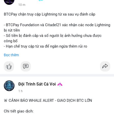
10 m
BTCPay chặn truy cập Lightning từ xa sau vụ đánh cắp
- BTCPay Foundation và Citadel21 xác nhận các node Lightning
bị rút tiền
- Số tiền bị đánh cắp và số người bị ảnh hưởng chưa được
công bố
- Hạn chế truy cập từ xa để ngăn ngừa thêm rủi ro
Đọc thêm
#binancesquare
#cryptonews
#btcpay
#lightningnetwork
#btc
$btc
#vlikevn
#titanbot
Đội Trinh Sát Cá Voi
📰 Nguồn: Cointelegraph
1 h
🚨 CẢNH BÁO WHALE ALERT - GIAO DỊCH BTC LỚN
Chi tiết giao dịch: