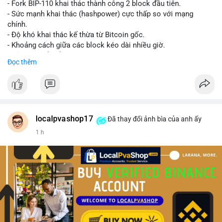
- Fork BIP-110 khai thác thành công 2 block đầu tiên.
- Sức mạnh khai thác (hashpower) cực thấp so với mạng
chính.
- Độ khó khai thác kế thừa từ Bitcoin gốc.
- Khoảng cách giữa các block kéo dài nhiều giờ.
- Cả hai chuỗi vẫn chấp nhận cùng một giao dịch.
Đọc thêm
#bitcoin
#btc
#cryptonews
#blockchain
#bip110
$btc
#vlikevn
#titanbot
localpvashop17
Đã thay đổi ảnh bìa của anh ấy
1 h
📰 Nguồn: CoinDesk