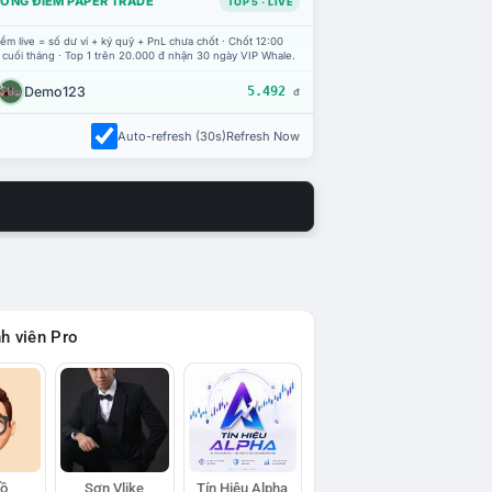
ỔNG ĐIỂM PAPER TRADE
TOP 5 · LIVE
ểm live = số dư ví + ký quỹ + PnL chưa chốt · Chốt 12:00
 cuối tháng · Top 1 trên 20.000 đ nhận 30 ngày VIP Whale.
Demo123
5.492
đ
Auto-refresh (30s)
Refresh Now
h viên Pro
Hồ
Sơn Vlike
Tín Hiệu Alpha