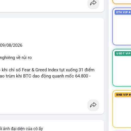
ETH VIP #
09/08/2026
USDT VIP
nghiêng về rủi ro
o khi chỉ số Fear & Greed Index tụt xuống 31 điểm
 bao trùm khi BTC dao động quanh mốc 64.800 -
diễn ra mạnh mẽ với 7 giao dịch BTC lớn được ghi
BNB VIP 
 triệu USD. Đáng chú ý nhất là lệnh chuyển 90,94
triệu USD), cho thấy các tổ chức lớn đang tái cơ
TC chỉ ở mức 0,0043% với tổng thanh lý 24h đạt 6,16
iểm soát tốt.
i ảnh đại diện của cô ấy