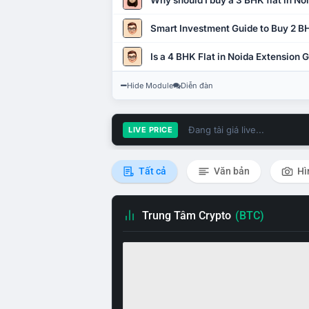
Why should I buy a 3 BHK flat in No
Smart Investment Guide to Buy 2 BH
Is a 4 BHK Flat in Noida Extension
Hide Module
Diễn đàn
Đang tải giá live...
LIVE PRICE
Tất cả
Văn bản
Hì
Trung Tâm Crypto
(BTC)