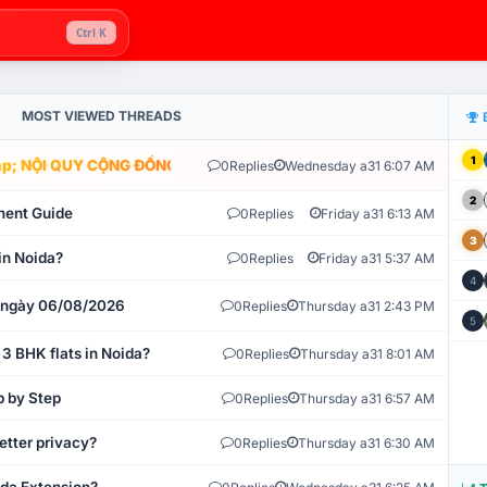
Ctrl K
MOST VIEWED THREADS
1
; NỘI QUY CỘNG ĐỒNG VLIKE.VN: HỆ THỐNG GIÁM SÁT TỰ ĐỘNG V
0
Replies
Wednesday a31 6:07 AM
2
ment Guide
0
Replies
Friday a31 6:13 AM
3
in Noida?
0
Replies
Friday a31 5:37 AM
4
t ngày 06/08/2026
0
Replies
Thursday a31 2:43 PM
5
 3 BHK flats in Noida?
0
Replies
Thursday a31 8:01 AM
p by Step
0
Replies
Thursday a31 6:57 AM
etter privacy?
0
Replies
Thursday a31 6:30 AM