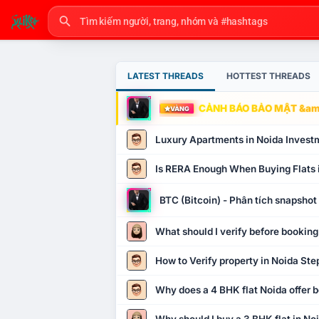
LATEST THREADS
HOTTEST THREADS
CẢNH BÁO BẢO MẬT &amp
VÀNG
Luxury Apartments in Noida Invest
Is RERA Enough When Buying Flats 
BTC (Bitcoin) - Phân tích snapsho
What should I verify before booking
How to Verify property in Noida Ste
Why does a 4 BHK flat Noida offer b