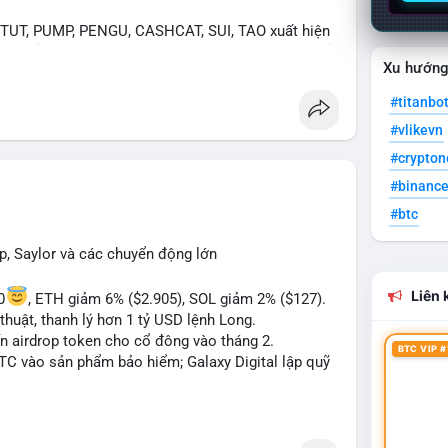
UT, PUMP, PENGU, CASHCAT, SUI, TAO xuất hiện
. Chủ đề "tăng giá nhanh" và "bài toán mới" là chủ
Xu hướn
ng hấp dẫn.
#titanbo
 Bàn tán về "long SAGA", "short SPCX", và "đã
#vlikevn
ance Square). Tin tức về BIP-110 Bitcoin và SKR
ề airdrop MMT và tích hợp BNB Smart Chain.
#crypto
#binanc
ị trường phân cực. Sợ hãi do chỉ số thấp nhưng
#btc
TC ETF, SKR) tạo áp lực lên giá. Rủi ro từ các đề
xu hướng "long" hoặc "short" theo chiến lược cá
p, Saylor và các chuyển động lớn
Liên k
0
, ETH giảm 6% ($2.905), SOL giảm 2% ($127).
thuật, thanh lý hơn 1 tỷ USD lệnh Long.
ến airdrop token cho cổ đông vào tháng 2.
BTC VIP #
BTC vào sản phẩm bảo hiểm; Galaxy Digital lập quỹ
pháp lý tại Davos; Bồ Đào Nha chặn Polymarket.
#sol
#xrp