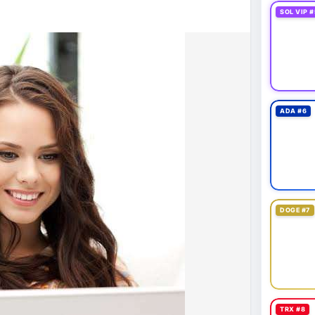
43,06 tỷ USD, gần như đứng yên (tăng 0,14%).
SOL VIP #
 tốc độ tăng trưởng chậm lại. Trong khi đó, tổng
o thấy nhà đầu tư đang giữ tiền mặt chờ đợi.
tning bị rút tiền và đã chặn truy cập từ xa để
 định mới có hiệu lực từ 1/1/2027, yêu cầu tạm dừng
0.000 USD chuyển sang nhà cung cấp nước ngoài
ADA #6
n khai thác thành công 2 block rồi dừng do thiếu
éo dài nhiều giờ.
g trong giai đoạn tích lũy với tâm lý sợ hãi chiếm
ung quản trị rủi ro và chờ đợi tín hiệu rõ ràng hơn
g 4 với 1 tỷ USD) trước khi gia tăng vị thế.
DOGE #7
thời gian của Vlike.vn!
fork
#brazilcryptoregulation
#defitvl
TRX #8