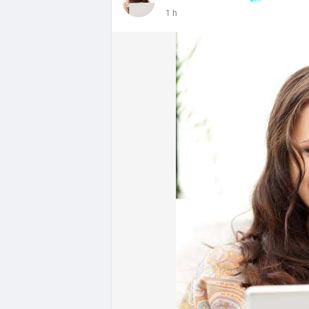
- DeFi & Công nghệ: Tổng TVL DeFi đạt 1
1 h
Ethereum dẫn đầu với 41,85 tỷ USD nhưng
vốn hóa Stablecoin đạt 306,95 tỷ USD, ch
BTCPay Foundation xác nhận các node Ligh
ngăn rủi ro.
- Quy định & Pháp lý: Brazil công bố quy
24h đối với các giao dịch crypto trên 1
hoặc ví tự quản. Fork BIP-110 của Bitcoi
hashpower, khoảng cách giữa các block k
Lời khuyên từ chuyên gia: Thị trường đan
ưu thế. Nhà đầu tư nên tránh FOMO, tập tr
từ dòng vốn ETF (tuần tốt nhất kể từ thán
Xem chi tiết các bài viết đầy đủ tại dòng 
#whalealertbtc
#feargreedindex
#bip110