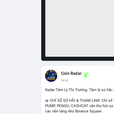
Coin Radar
34 m
Radar Tâm Lý Thị Trường: Tâm lý sợ hãi
📊 CHỈ SỐ SỢ HÃI & THAM LAM: Chỉ số F
PUMP, PENGU, CASHCAT vẫn thu hút sự qu
các nền tảng như Binance Square.