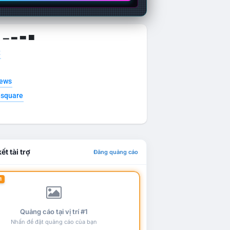
g ▁ ▂ ▃ ▄
t
news
esquare
ết tài trợ
Đăng quảng cáo
1
Quảng cáo tại vị trí #1
Nhấn để đặt quảng cáo của bạn