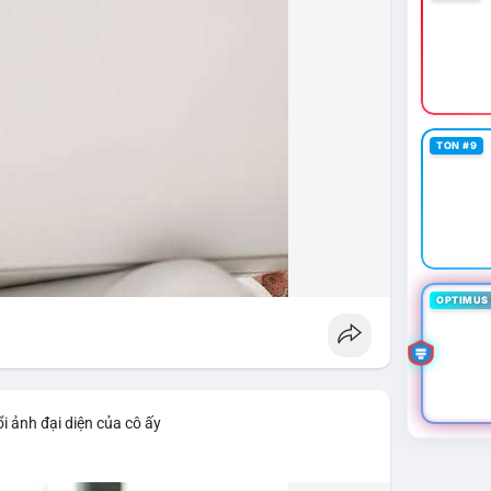
TON #9
OPTIMUS 
i ảnh đại diện của cô ấy