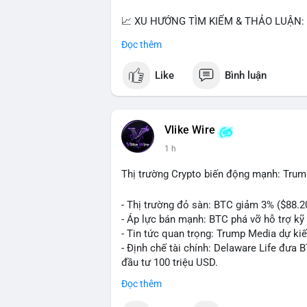
📈 XU HƯỚNG TÌM KIẾM & THẢO LUẬN: T
nhiều trong tìm kiếm Việt Nam và quốc tế
Đọc thêm
đề hấp dẫn. Bàn tán về SPCX và SAGA cũ
Like
Bình luận
💬 DÒNG CHẢY TIN TỨC & TRUYỀN THÔNG:
ngồi ăn ở khách sạn 5*" (từ bài đăng Bin
token Solana tăng 250% FDV. Cập nhật v
Vlike Wire
💡 NHẬN ĐỊNH & KHUYẾN NGHỊ: Tâm lý th
1 h
xu hướng memecoin và tin tức tích cực (B
cày SPCX và SAGA vẫn cao. Cần theo dõi 
Thị trường Crypto biến động mạnh: Trum
nhân.
- Thị trường đỏ sàn: BTC giảm 3% ($88.2
📊 Nguồn: Radar Tâm Lý Thị Trường
- Áp lực bán mạnh: BTC phá vỡ hỗ trợ kỹ 
- Tin tức quan trọng: Trump Media dự ki
- Định chế tài chính: Delaware Life đưa 
đầu tư 100 triệu USD.
- Pháp lý: CEO Coinbase thúc đẩy khung 
Đọc thêm
#binancesquare
#cryptonews
#btc
#eth