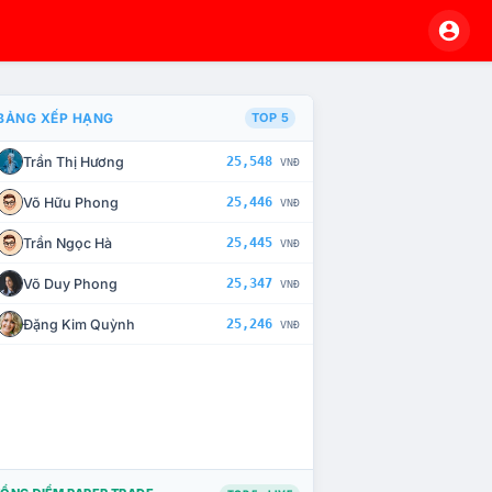
BẢNG XẾP HẠNG
TOP 5
Trần Thị Hương
25,548
VNĐ
À CHẾ TÀI XỬ LÝ VI PHẠM
Võ Hữu Phong
25,446
VNĐ
Trần Ngọc Hà
25,445
VNĐ
Võ Duy Phong
25,347
VNĐ
Đặng Kim Quỳnh
25,246
VNĐ