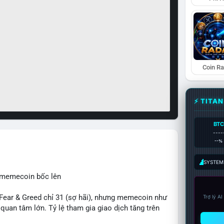
Coin R
⚡ TITA
BTC
----
--%
SYSTEM:
, memecoin bốc lên
ear & Greed chỉ 31 (sợ hãi), nhưng memecoin như
Trợ lý A
an tâm lớn. Tỷ lệ tham gia giao dịch tăng trên