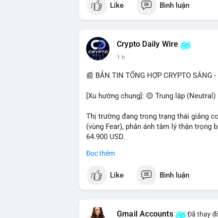
Like
Bình luận
$btc $eth $sol $xrp
#vlikevn
#titanbot
Crypto Daily Wire
1 h
📰 Nguồn: Decrypt
📰 BẢN TIN TỔNG HỢP CRYPTO SÁNG - 
[Xu hướng chung]: 🟡 Trung lập (Neutral) 
Thị trường đang trong trạng thái giằng c
(vùng Fear), phản ánh tâm lý thận trọng
64.900 USD.
Đọc thêm
- Thị trường & Giá cả: Hoạt động cá voi 
nhận trong 24h qua, tổng trị giá hơn 23,6
Like
Bình luận
BTC (5,89 triệu USD) và 89,97 BTC (5,82 
cấu danh mục. Tuy nhiên, funding rate B
triệu USD, cho thấy đòn bẩy đang được k
Gmail Accounts
Đã thay đổ