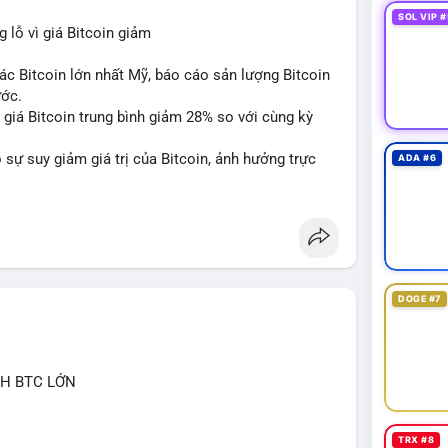
SOL VIP #
lỗ vì giá Bitcoin giảm
ác Bitcoin lớn nhất Mỹ, báo cáo sản lượng Bitcoin
ước.
do giá Bitcoin trung bình giảm 28% so với cùng kỳ
sự suy giảm giá trị của Bitcoin, ảnh hưởng trực
ADA #6
DOGE #7
CH BTC LỚN
TRX #8