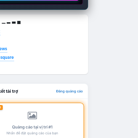
g ▁ ▂ ▃ ▄
t
news
esquare
ết tài trợ
Đăng quảng cáo
1
Quảng cáo tại vị trí #1
Nhấn để đặt quảng cáo của bạn