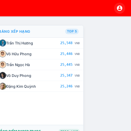
BẢNG XẾP HẠNG
TOP 5
Trần Thị Hương
25,548
VNĐ
À CHẾ TÀI XỬ LÝ VI PHẠM
Võ Hữu Phong
25,446
VNĐ
Trần Ngọc Hà
25,445
VNĐ
Võ Duy Phong
25,347
VNĐ
Đặng Kim Quỳnh
25,246
VNĐ