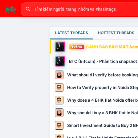
LATEST THREADS
HOTTEST THREADS
CẢNH BÁO BẢO MẬT &amp
VÀNG
BTC (Bitcoin) - Phân tích snapsho
What should I verify before booking
How to Verify property in Noida Ste
Why does a 4 BHK flat Noida offer b
Why should I buy a 3 BHK flat in No
Smart Investment Guide to Buy 2 BH