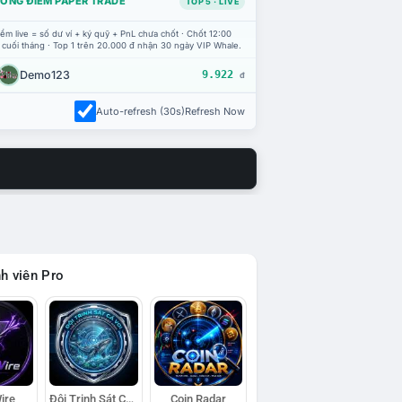
ỔNG ĐIỂM PAPER TRADE
TOP 5 · LIVE
ểm live = số dư ví + ký quỹ + PnL chưa chốt · Chốt 12:00
 cuối tháng · Top 1 trên 20.000 đ nhận 30 ngày VIP Whale.
Demo123
9.922
đ
Auto-refresh (30s)
Refresh Now
h viên Pro
ire
Đội Trinh Sát Cá Voi
Coin Radar