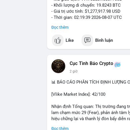
- Khối lượng di chuyển: 19.8243 BTC
- Giá trị ước tính: $1,277,917.98 USD
- Thời gian: 02:19:39 2026-08-07 UTC
Đọc thêm
Khối lượng gần 20 BTC trị giá hơn 1.27 
nhận cho thấy dấu hiệu cá voi đang tái 
Like
Bình luận
động này thiên về chuyển ví lạnh để tích 
lượng không quá lớn để gây sốc thanh kh
củng cố nhẹ khi dòng tiền lớn di chuyển
Cục Tình Báo Crypto
Nhà đầu tư nhỏ lẻ nên theo dõi xác nhận
2 giờ
tương tự trong 24 giờ tới. Nếu xu hướng r
chiếm ưu thế, phù hợp với chiến lược nắ
📊 BÁO CÁO PHÂN TÍCH ĐỊNH LƯỢNG CR
#19dot8243btc
#vilanh
#tichluydaihan
#
[Vlike Market Index]: 42/100
Nhận định Tổng quan: Thị trường đang tr
lam chạm mức 29 (Fear), phản ánh tâm lý
hiệu chững lại và thanh lý đòn bẩy diễn ra
Đọc thêm