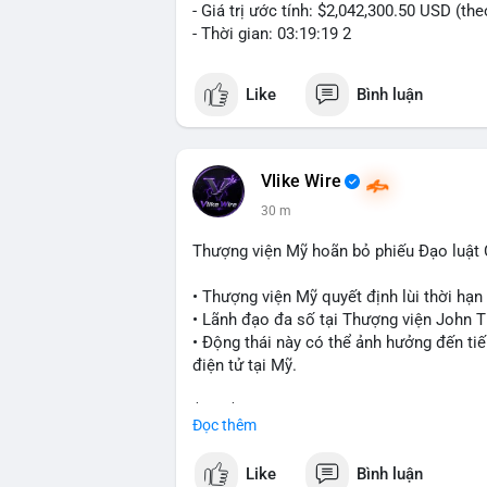
- Giá trị ước tính: $2,042,300.50 USD (th
- Thời gian: 03:19:19 2
Like
Bình luận
Vlike Wire
30 m
Thượng viện Mỹ hoãn bỏ phiếu Đạo luật
• Thượng viện Mỹ quyết định lùi thời hạ
• Lãnh đạo đa số tại Thượng viện John Th
• Động thái này có thể ảnh hưởng đến tiế
điện tử tại Mỹ.
$btc $eth
Đọc thêm
#vlikevn
#titanbot
Like
Bình luận