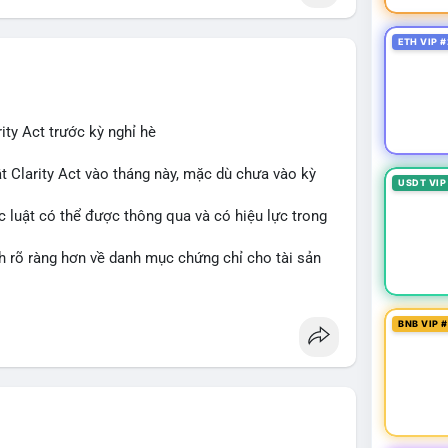
ETH VIP #
ity Act trước kỳ nghỉ hè
t Clarity Act vào tháng này, mặc dù chưa vào kỳ
USDT VIP
c luật có thể được thông qua và có hiệu lực trong
nh rõ ràng hơn về danh mục chứng chỉ cho tài sản
 tưởng của nhà đầu tư và phát triển thị trường
BNB VIP 