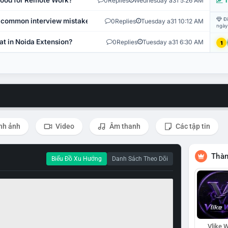
 Good for Remote Work?
0
Replies
Wednesday a31 5:26 AM
T
Đi
 common interview mistakes?
0
Replies
Tuesday a31 10:12 AM
ngày
at in Noida Extension?
0
Replies
Tuesday a31 6:30 AM
1
nh ảnh
Video
Âm thanh
Các tập tin
Thàn
Biểu Đồ Xu Hướng
Danh Sách Theo Dõi
Vlike W