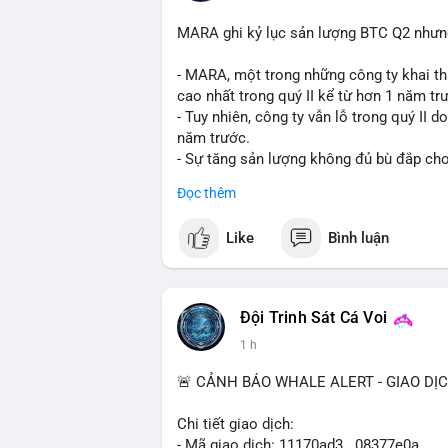
MARA ghi kỷ lục sản lượng BTC Q2 nhưng 
- MARA, một trong những công ty khai th
cao nhất trong quý II kể từ hơn 1 năm tr
- Tuy nhiên, công ty vẫn lỗ trong quý II 
năm trước.
- Sự tăng sản lượng không đủ bù đắp cho 
tiếp đến doanh thu và lợi nhuận.
Đọc thêm
$btc
#btc
Like
Bình luận
#vlikevn
#titanbot
📰 Nguồn: Cointelegraph
Đội Trinh Sát Cá Voi
1 h
🚨 CẢNH BÁO WHALE ALERT - GIAO DỊ
Chi tiết giao dịch:
- Mã giao dịch: 11170ad3...08377e0a