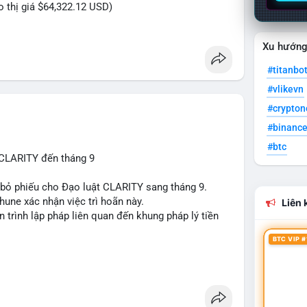
eo thị giá $64,322.12 USD)
Xu hướn
#titanbo
#vlikevn
#crypto
#binanc
#btc
 CLARITY đến tháng 9
n bỏ phiếu cho Đạo luật CLARITY sang tháng 9.
une xác nhận việc trì hoãn này.
Liên k
n trình lập pháp liên quan đến khung pháp lý tiền
BTC VIP #