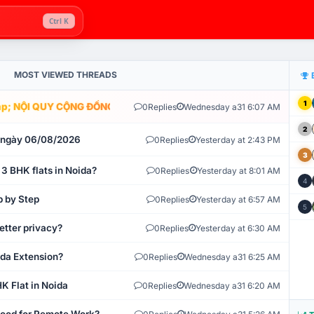
Ctrl K
MOST VIEWED THREADS
1
; NỘI QUY CỘNG ĐỒNG VLIKE.VN: HỆ THỐNG GIÁM SÁT TỰ ĐỘNG V
0
Replies
Wednesday a31 6:07 AM
2
t ngày 06/08/2026
0
Replies
Yesterday at 2:43 PM
3
 3 BHK flats in Noida?
0
Replies
Yesterday at 8:01 AM
4
p by Step
0
Replies
Yesterday at 6:57 AM
5
etter privacy?
0
Replies
Yesterday at 6:30 AM
ida Extension?
0
Replies
Wednesday a31 6:25 AM
K Flat in Noida
0
Replies
Wednesday a31 6:20 AM