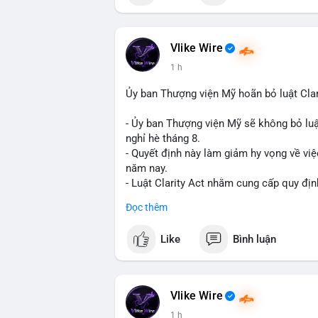
📰 Nguồn: Cointelegraph
Vlike Wire
1 h
Ủy ban Thượng viện Mỹ hoãn bỏ luật Clar
- Ủy ban Thượng viện Mỹ sẽ không bỏ luậ
nghỉ hè tháng 8.
- Quyết định này làm giảm hy vọng về việ
năm nay.
- Luật Clarity Act nhằm cung cấp quy đị
số tại Mỹ.
Đọc thêm
- Sự trì hoãn có thể ảnh hưởng đến sự tin
crypto tại Mỹ.
Like
Bình luận
$btc $eth
#vlikevn
#titanbot
Vlike Wire
1 h
📰 Nguồn: CoinDesk