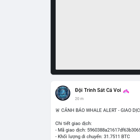
Đội Trinh Sát Cá Voi
20 m
🚨 CẢNH BÁO WHALE ALERT - GIAO DỊ
Chi tiết giao dịch:
- Mã giao dịch: 5960388a21617df63b3
- Khối lượng di chuyển: 31.7511 BTC