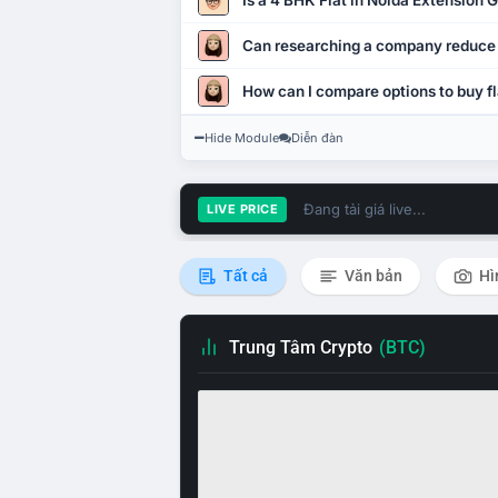
Is a 4 BHK Flat in Noida Extension
Can researching a company reduce
How can I compare options to buy fl
Hide Module
Diễn đàn
Đang tải giá live...
LIVE PRICE
Tất cả
Văn bản
Hì
Trung Tâm Crypto
(BTC)