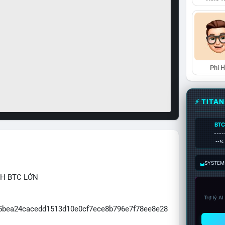
Phí 
⚡ TITA
BTC
----
--%
SYSTEM:
CH BTC LỚN
Trợ lý A
065bea24cacedd1513d10e0cf7ece8b796e7f78ee8e28