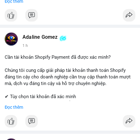
Đọc thêm
Coinbase, cân nhắc hạ tỷ trọng đòn bẩy và chốt lời một phần.
✔ Professional Customer Support
Tránh hành động theo cảm xúc, hãy đặt lệnh cắt lỗ chặt chẽ và
chờ xác nhận xu hướng từ khối lượng giao dịch trước khi vào
📱 WhatsApp: +1 (681) 549-2683
lệnh mới.
💬 Telegram: @SellsSMM
#1077btc
#70trieuusd
#vilanh
#aplucban
#btcmempool
#telegram
#telegramaccount
#socialmedia
#digitalsolutions
Adaline Gomez
#sellssmm
1 h
Cần tài khoản Shopify Payment đã được xác minh?
Chúng tôi cung cấp giải pháp tài khoản thanh toán Shopify
đáng tin cậy cho doanh nghiệp cần truy cập thanh toán mượt
mà, dịch vụ đáng tin cậy và hỗ trợ chuyên nghiệp.
✔ Tùy chọn tài khoản đã xác minh
✔ Giao hàng nhanh chóng và dễ dàng
Đọc thêm
✔ Hỗ trợ khách hàng đáng tin cậy
Liên hệ ngay:
📱 WhatsApp: +1 (681) 549-2683
💬 Telegram: @SellsSMM