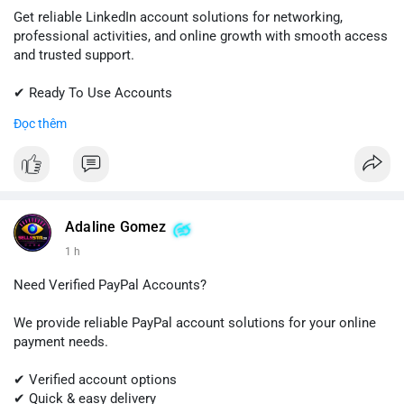
Get reliable LinkedIn account solutions for networking,
professional activities, and online growth with smooth access
and trusted support.
✔ Ready To Use Accounts
✔ Fast & Easy Delivery
Đọc thêm
✔ Professional Customer Support
📱 WhatsApp: +1 (681) 549-2683
💬 Telegram: @SellsSMM
#linkedin
#linkedinaccount
#professionalnetwork
Adaline Gomez
#digitalsolutions
#sellssmm
1 h
Need Verified PayPal Accounts?
We provide reliable PayPal account solutions for your online
payment needs.
✔ Verified account options
✔ Quick & easy delivery