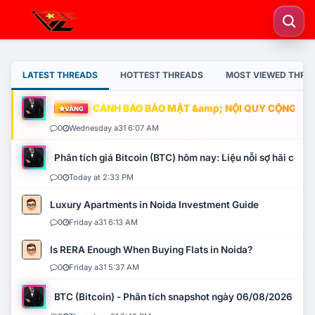
LATEST THREADS
HOTTEST THREADS
MOST VIEWED THRE
CẢNH BÁO BẢO MẬT &amp; NỘI QUY CỘNG ĐỒNG
VÀNG
0
Wednesday a31 6:07 AM
Phân tích giá Bitcoin (BTC) hôm nay: Liệu nỗi sợ hãi có mở 
0
Today at 2:33 PM
Luxury Apartments in Noida Investment Guide
0
Friday a31 6:13 AM
Is RERA Enough When Buying Flats in Noida?
0
Friday a31 5:37 AM
BTC (Bitcoin) - Phân tích snapshot ngày 06/08/2026