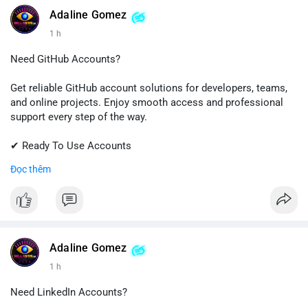
Adaline Gomez
1 h
Need GitHub Accounts?
Get reliable GitHub account solutions for developers, teams,
and online projects. Enjoy smooth access and professional
support every step of the way.
✔ Ready To Use Accounts
✔ Quick & Easy Delivery
Đọc thêm
✔ Trusted Customer Support
Contact us now to get started!
📱 WhatsApp: +1 (681) 549-2683
💬 Telegram: @SellsSMM
Adaline Gomez
1 h
#github
#githubaccount
#developers
#techsolutions
#sellssmm
Need LinkedIn Accounts?