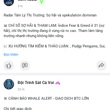
3 m
Radar Tâm Lý Thị Trường: Sợ hãi và spekulatión dominan
📊 CHỈ SỐ SỢ HÃI & THAM LAM: Índice Fear & Greed ở 31 (sợ
hãi), chỉ thị thị trường đang ở vùng rủi ro cao. Tham lâm tăng
trưởng nhanh nhưng không bền vững.
📈 XU HƯỚNG TÌM KIẾM & THẢO LUẬN: , Pudgy Penguins, Sui,
và $SAGA dẫn đầu. Chủ đề như "long $SAGA", "short SPCX"
Đọc thêm
hấp dẫn. BTC vẫn là điểm nhấn nhưng ít được thảo luận so với
token mới.
💬 DÒNG CHẢY TIN TỨC & TRUYỀN THÔNG: Người dùng nhấn
mạnh "đã ngồi ăn ở khách sạn 5*" (rủi ro cao), "SAGA có thể
tăng x10", và "BICO về bờ 2-2-2026". Bàn tán nhiều về thời gian
Đội Trinh Sát Cá Voi
cầm tài sản.
22 m
💡 NHẬN ĐỊNH & KHUYẾN NGHỊ: Thị trường đang trong giai
🚨 CẢNH BÁO WHALE ALERT - GIAO DỊCH BTC LỚN
đoạn "dot-com shakeout" với nhiều dự án ngừng hoạt động.
Tâm lý ngắn hạn biến động mạnh do sự kết hợp giữa sợ hãi và
Chi tiết giao dịch: