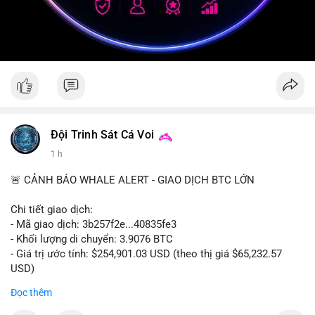
Đội Trinh Sát Cá Voi
1 h
🚨 CẢNH BÁO WHALE ALERT - GIAO DỊCH BTC LỚN
Chi tiết giao dịch:
- Mã giao dịch: 3b257f2e...40835fe3
- Khối lượng di chuyển: 3.9076 BTC
- Giá trị ước tính: $254,901.03 USD (theo thị giá $65,232.57
USD)
- Thời gian: 16:19:51 2026-08-09 UTC
Đọc thêm
Nhận định phân tích: Khối lượng 3.9076 BTC (tương đương gần