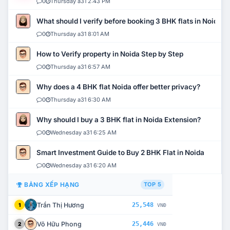
0
Thursday a31 2:43 PM
What should I verify before booking 3 BHK flats in Noida?
0
Thursday a31 8:01 AM
How to Verify property in Noida Step by Step
0
Thursday a31 6:57 AM
Why does a 4 BHK flat Noida offer better privacy?
0
Thursday a31 6:30 AM
Why should I buy a 3 BHK flat in Noida Extension?
0
Wednesday a31 6:25 AM
Smart Investment Guide to Buy 2 BHK Flat in Noida
0
Wednesday a31 6:20 AM
BẢNG XẾP HẠNG
TOP 5
Trần Thị Hương
25,548
1
VNĐ
Võ Hữu Phong
25,446
2
VNĐ