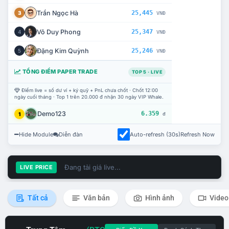
Trần Ngọc Hà
25,445
3
VNĐ
Võ Duy Phong
25,347
4
VNĐ
Đặng Kim Quỳnh
25,246
5
VNĐ
TỔNG ĐIỂM PAPER TRADE
TOP 5 · LIVE
Điểm live = số dư ví + ký quỹ + PnL chưa chốt · Chốt 12:00
ngày cuối tháng · Top 1 trên 20.000 đ nhận 30 ngày VIP Whale.
Demo123
6.359
1
đ
Hide Module
Diễn đàn
Auto-refresh (30s)
Refresh Now
Đang tải giá live...
LIVE PRICE
Tất cả
Văn bản
Hình ảnh
Video