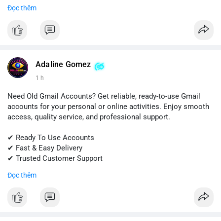
Đọc thêm
📱 WhatsApp: +1 (681) 549-2683
💬 Telegram: @SellsSMM
#snapchat
#snapchataccount
#buysnapchataccounts
#socialmediamarketing
#digitalsolutions
#sellssmm
Adaline Gomez
1 h
Need Old Gmail Accounts? Get reliable, ready-to-use Gmail
accounts for your personal or online activities. Enjoy smooth
access, quality service, and professional support.
✔ Ready To Use Accounts
✔ Fast & Easy Delivery
✔ Trusted Customer Support
Đọc thêm
📱 WhatsApp: +1 (681) 549-2683
💬 Telegram: @SellsSMM
#gmail
#googleaccount
#emailsolutions
#digitalservices
#sellssmm