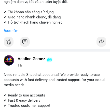
nghiệm dịch vụ tốt và an toàn tuyệt đối.
✔ Tài khoản sẵn sàng sử dụng
✔ Giao hàng nhanh chóng, dễ dàng
✔ Hỗ trợ khách hàng chuyên nghiệp
Đọc thêm
Liên hệ ngay để được tư vấn và đặt hàng:
📱 WhatsApp: +1 (681) 549-2683
💬 Telegram: @SellsSMM
#quora
#quoraaccount
#socialmediatools
#digitalsolutions
#sellssmm
Adaline Gomez
1 h
Need reliable Snapchat accounts? We provide ready-to-use
accounts with fast delivery and trusted support for your social
media needs.
✔ Ready to use accounts
✔ Fast & easy delivery
✔ Trusted customer support