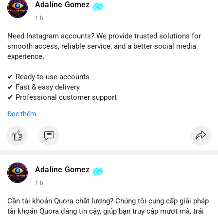
Adaline Gomez
#shopify
#shopifypayment
#ecommerce
#onlinebusiness
1 h
#sellssmm
Need Instagram accounts? We provide trusted solutions for
smooth access, reliable service, and a better social media
experience.
✔ Ready-to-use accounts
✔ Fast & easy delivery
✔ Professional customer support
Đọc thêm
Get started today! Contact us for more details.
📱 WhatsApp: +1 (681) 549-2683
💬 Telegram: @SellsSMM
#instagram
#instagramaccount
#socialmedia
Adaline Gomez
#digitalsolutions
#sellssmm
1 h
Cần tài khoản Quora chất lượng? Chúng tôi cung cấp giải pháp
tài khoản Quora đáng tin cậy, giúp bạn truy cập mượt mà, trải