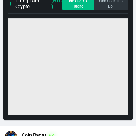
Trung Tâm
(BTC
Biểu Đồ Xu
Danh Sách Theo
Crypto
)
Hướng
Dõi
Coin Radar