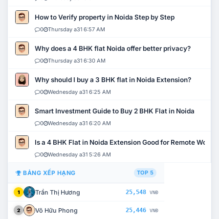
How to Verify property in Noida Step by Step
0
Thursday a31 6:57 AM
Why does a 4 BHK flat Noida offer better privacy?
0
Thursday a31 6:30 AM
Why should I buy a 3 BHK flat in Noida Extension?
0
Wednesday a31 6:25 AM
Smart Investment Guide to Buy 2 BHK Flat in Noida
0
Wednesday a31 6:20 AM
Is a 4 BHK Flat in Noida Extension Good for Remote Work?
0
Wednesday a31 5:26 AM
BẢNG XẾP HẠNG
TOP 5
Trần Thị Hương
25,548
1
VNĐ
Võ Hữu Phong
25,446
2
VNĐ