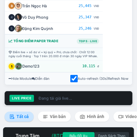
Trần Ngọc Hà
25,445
3
VNĐ
Võ Duy Phong
25,347
4
VNĐ
Đặng Kim Quỳnh
25,246
5
VNĐ
TỔNG ĐIỂM PAPER TRADE
TOP 5 · LIVE
Điểm live = số dư ví + ký quỹ + PnL chưa chốt · Chốt 12:00
ngày cuối tháng · Top 1 trên 20.000 đ nhận 30 ngày VIP Whale.
Demo123
10.115
1
đ
Hide Module
Diễn đàn
Auto-refresh (30s)
Refresh Now
Đang tải giá live...
LIVE PRICE
Tất cả
Văn bản
Hình ảnh
Video
Trung Tâm
(BTC
Biểu Đồ Xu
Danh Sách Theo