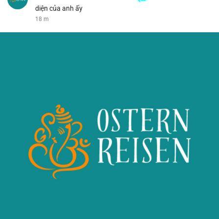
diện của anh ấy
18 m