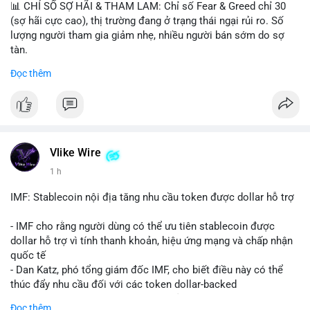
📊 CHỈ SỐ SỢ HÃI & THAM LAM: Chỉ số Fear & Greed chỉ 30
(sợ hãi cực cao), thị trường đang ở trạng thái ngại rủi ro. Số
lượng người tham gia giảm nhẹ, nhiều người bán sớm do sợ
tàn.
Đọc thêm
📈 XU HƯỚNG TÌM KIẾM & THẢO LUẬN: Biconomy (BICO),
Pudgy Penguins (PENGU), Bitcoin SV (BSV) và Kaspa (KAS) là
coin được tìm kiếm nhiều nhất. Chủ đề NFT (Pudgy Penguins),
AI (Hyperliquid) và ổn định (BSV) nổi bật.
💬 DÒNG CHẢY TIN TỨC & TRUYỀN THÔNG: Bàn tán trên
Vlike Wire
Binance Square tập trung vào lệnh kẹp, dự báo NVDA và Musk
1 h
Starship 13. Telegram nhấn mạnh luật mới tại Brazil và tranh
luận về Clearity Act.
IMF: Stablecoin nội địa tăng nhu cầu token được dollar hỗ trợ
💡 NHẬN ĐỊNH & KHUYẾN NGHỊ: Tâm lý ngắn hạn vẫn tiêu
- IMF cho rằng người dùng có thể ưu tiên stablecoin được
cực do sợ hãi, nhưng xu hướng coin nhỏ và tin tức AI/NVIDA
dollar hỗ trợ vì tính thanh khoản, hiệu ứng mạng và chấp nhận
có thể tạo cơ hội mua sớm. Cần theo dõi sự thay đổi trong
quốc tế
chính sách crypto Mỹ.
- Dan Katz, phó tổng giám đốc IMF, cho biết điều này có thể
thúc đẩy nhu cầu đối với các token dollar-backed
📊 Nguồn: Radar Tâm Lý Thị Trường
- Nhận định được đưa ra trong bối cảnh các quốc gia phát
Đọc thêm