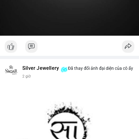
#19dot8371btc
#vilanh
#tichluydaihan
#phanbotaisan
#gia65k
Silver Jewellery
Đã thay đổi ảnh đại diện của cô ấy
2 giờ