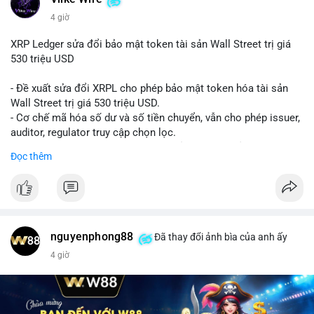
4 giờ
XRP Ledger sửa đổi bảo mật token tài sản Wall Street trị giá
530 triệu USD
- Đề xuất sửa đổi XRPL cho phép bảo mật token hóa tài sản
Wall Street trị giá 530 triệu USD.
- Cơ chế mã hóa số dư và số tiền chuyển, vẫn cho phép issuer,
auditor, regulator truy cập chọn lọc.
- Mục tiêu: tăng tính riêng tư, tuân thủ quy định, bảo vệ dữ liệu
Đọc thêm
tài chính.
- Đề xuất đang được xem xét bởi cộng đồng XRPL và các tổ
chức tài chính.
#binancesquare
#cryptonews
#xrp
nguyenphong88
Đã thay đổi ảnh bìa của anh ấy
$xrp
4 giờ
#vlikevn
#titanbot
📰 Nguồn: CoinDesk