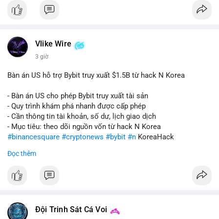
Vlike Wire
3 giờ
Bàn án US hỗ trợ Bybit truy xuất $1.5B từ hack N Korea
- Bàn án US cho phép Bybit truy xuất tài sản
- Quy trình khám phá nhanh được cấp phép
- Cần thông tin tài khoản, số dư, lịch giao dịch
- Mục tiêu: theo dõi nguồn vốn từ hack N Korea
#binancesquare
#cryptonews
#bybit
#n
KoreaHack
Đọc thêm
$btc $eth
#vlikevn
#titanbot
📰 Nguồn: Cointelegraph
Đội Trinh Sát Cá Voi