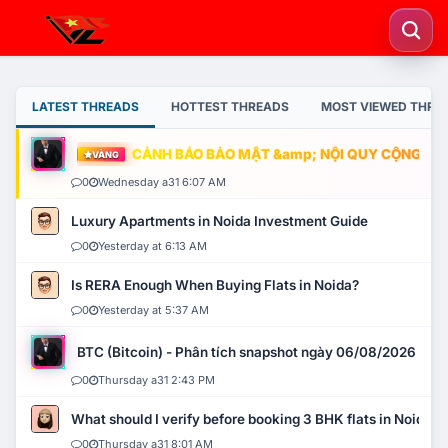
LATEST THREADS
HOTTEST THREADS
MOST VIEWED THRE
CẢNH BÁO BẢO MẬT &amp; NỘI QUY CỘNG ĐỒNG
VÀNG
0
Wednesday a31 6:07 AM
Luxury Apartments in Noida Investment Guide
0
Yesterday at 6:13 AM
Is RERA Enough When Buying Flats in Noida?
0
Yesterday at 5:37 AM
BTC (Bitcoin) - Phân tích snapshot ngày 06/08/2026
0
Thursday a31 2:43 PM
What should I verify before booking 3 BHK flats in Noida?
0
Thursday a31 8:01 AM