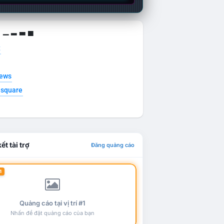
g ▁ ▂ ▃ ▄
t
news
esquare
ết tài trợ
Đăng quảng cáo
1
Quảng cáo tại vị trí #1
Nhấn để đặt quảng cáo của bạn