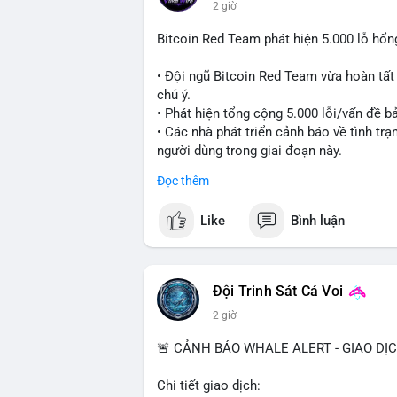
2 giờ
Bitcoin Red Team phát hiện 5.000 lỗ hổ
• Đội ngũ Bitcoin Red Team vừa hoàn tất
chú ý.
• Phát hiện tổng cộng 5.000 lỗi/vấn đề bả
• Các nhà phát triển cảnh báo về tình tr
người dùng trong giai đoạn này.
Đọc thêm
#bitcoin
#cryptosecurity
#blockchain
#b
Like
Bình luận
$btc
#vlikevn
#titanbot
Đội Trinh Sát Cá Voi
📰 Nguồn: Cointelegraph
2 giờ
🚨 CẢNH BÁO WHALE ALERT - GIAO DỊ
Chi tiết giao dịch: