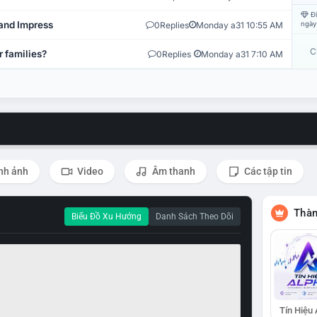
Đi
and Impress
0
Replies
Monday a31 10:55 AM
ngày
C
r families?
0
Replies
Monday a31 7:10 AM
nh ảnh
Video
Âm thanh
Các tập tin
Thàn
Biểu Đồ Xu Hướng
Danh Sách Theo Dõi
Tín Hiệu