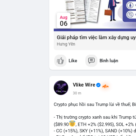
Aug
06
Hưng Yên
Like
Bình luận
Vlike Wire
30 m
Crypto phục hồi sau Trump lùi về thuế; B
- Thị trường crypto xanh sau khi Trump 
($89.90
, ETH +2% ($2.995), SOL +2% 
- CC (+15%), SKY (+11%), SAND (+10%) d