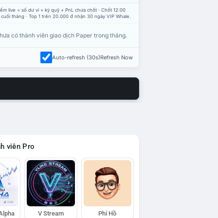
ểm live = số dư ví + ký quỹ + PnL chưa chốt · Chốt 12:00
 cuối tháng · Top 1 trên 20.000 đ nhận 30 ngày VIP Whale.
hưa có thành viên giao dịch Paper trong tháng.
Auto-refresh (30s)
Refresh Now
h viên Pro
 Alpha
V Stream
Phí Hồ