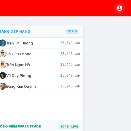
BẢNG XẾP HẠNG
TOP 5
Trần Thị Hương
25,548
VNĐ
À CHẾ TÀI XỬ LÝ VI PHẠM
Võ Hữu Phong
25,446
VNĐ
Trần Ngọc Hà
25,445
VNĐ
Võ Duy Phong
25,347
VNĐ
Đặng Kim Quỳnh
25,246
VNĐ
ỔNG ĐIỂM PAPER TRADE
TOP 5 · LIVE