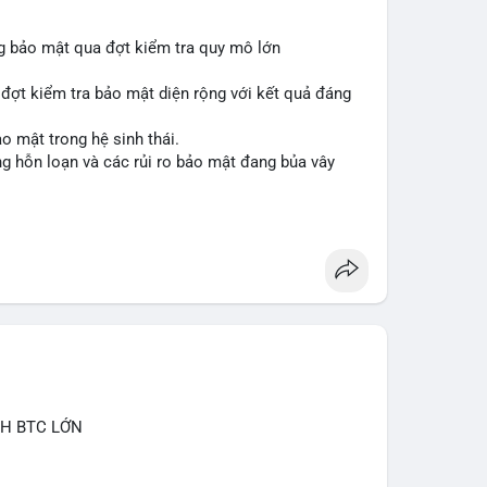
ng bảo mật qua đợt kiểm tra quy mô lớn
 đợt kiểm tra bảo mật diện rộng với kết quả đáng
o mật trong hệ sinh thái.
ạng hỗn loạn và các rủi ro bảo mật đang bủa vây
inancesquare
#btc
CH BTC LỚN