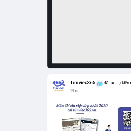
Timviec365
đã tạo sự kiện
19 m