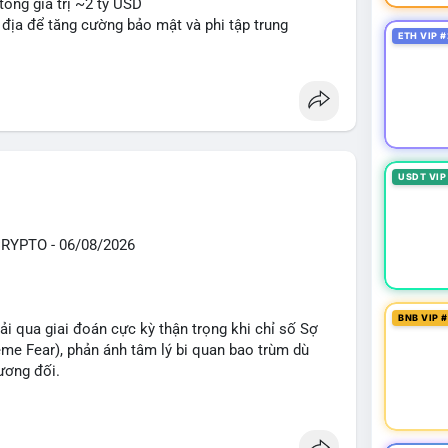
tổng giá trị ~2 tỷ USD
n địa để tăng cường bảo mật và phi tập trung
ETH VIP #
oin mới với yêu cầu tuân thủ nghiêm ngặt
 tạo tiền lệ pháp lý
ị trường crypto sớm nonostante sự bất đồng trong
g sau cuộc tấn công 7 triệu USD
n lương một phần dưới dạng Bitcoin
USDT VIP
#sol
#xrp
#bitgo
#vitalikbuterin
#stablecoin
knshake
YPTO - 06/08/2026
sand
#sand
BNB VIP 
i qua giai đoán cực kỳ thận trọng khi chỉ số Sợ
e Fear), phản ánh tâm lý bi quan bao trùm dù
ương đối.
ổng TVL DeFi đạt 142,24 tỷ USD, tăng nhẹ 0,59%
41,47 tỷ USD, trong khi cuộc đua vị trí thứ 2 rất sát