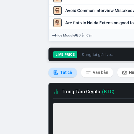
Avoid Common Interview Mistakes 
Are flats in Noida Extension good fo
Hide Module
Diễn đàn
Đang tải giá live...
LIVE PRICE
Tất cả
Văn bản
Hì
Trung Tâm Crypto
(BTC)