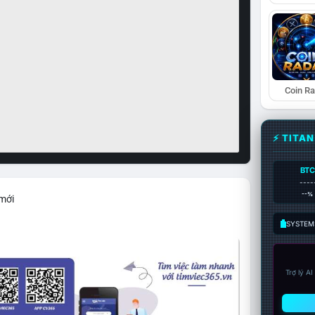
Coin R
⚡ TITA
BTC
----
--%
 mới
SYSTEM:
Trợ lý A