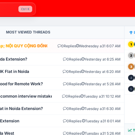
Ctrl K
MOST VIEWED THREADS
1
; NỘI QUY CỘNG ĐỒNG VLIKE.VN: HỆ THỐNG GIÁM SÁT TỰ ĐỘNG V
0
Replies
Wednesday a31 6:07 AM
2
ida Extension?
0
Replies
Yesterday at 6:25 AM
3
K Flat in Noida
0
Replies
Yesterday at 6:20 AM
4
 Good for Remote Work?
0
Replies
Yesterday at 5:26 AM
5
 common interview mistakes?
0
Replies
Tuesday a31 10:12 AM
at in Noida Extension?
0
Replies
Tuesday a31 6:30 AM
 Extension
0
Replies
Tuesday a31 6:01 AM
T
ida West
0
Replies
Tuesday a31 5:26 AM