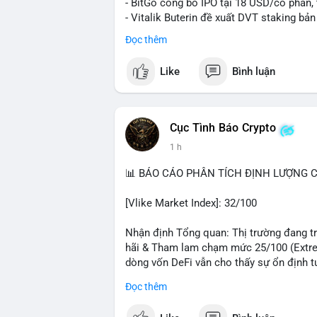
- BitGo công bố IPO tại 18 USD/cổ phần, 
- Vitalik Buterin đề xuất DVT staking bả
Ethereum
Đọc thêm
- Hong Kong phát hành giấy phép stablec
- Nga xác định crypto là tài sản hợp pháp,
Like
Bình luận
- Trump hy vọng ký vào luật cấu trúc th
Quốc hội
- Saga’s EVM blockchain ngừng hoạt độn
- Steak ’n Shake cho phép nhân viên nhậ
Cục Tình Báo Crypto
#binancesquare
#cryptonews
#btc
#eth
1 h
#hongkong
#russia
#trump
#saga
#stea
📊 BÁO CÁO PHÂN TÍCH ĐỊNH LƯỢNG CR
$btc $eth $sol $xrp $cc
#cc
$sky
#sky
$
[Vlike Market Index]: 32/100
#vlikevn
#titanbot
Nhận định Tổng quan: Thị trường đang trả
📰 Nguồn: Decrypt
hãi & Tham lam chạm mức 25/100 (Extrem
dòng vốn DeFi vẫn cho thấy sự ổn định t
Đọc thêm
Phân tích Dòng tiền DeFi (DefiLlama): T
trong 24h qua. Ethereum vẫn thống trị với 