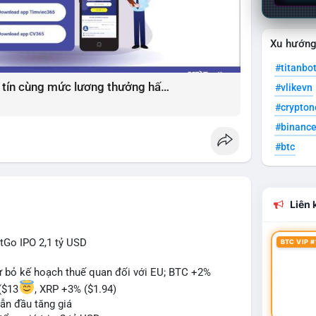
Xu hướn
#titanbo
Giải pháp tìm việc làm xây dựng uy tín cùng mức lương thưởng hấp dẫn ?️
#vlikevn
#crypto
#binanc
#btc
Liên k
itGo IPO 2,1 tỷ USD
BTC VIP #
từ bỏ kế hoạch thuế quan đối với EU; BTC +2%
($13
, XRP +3% ($1.94)
ẫn đầu tăng giá