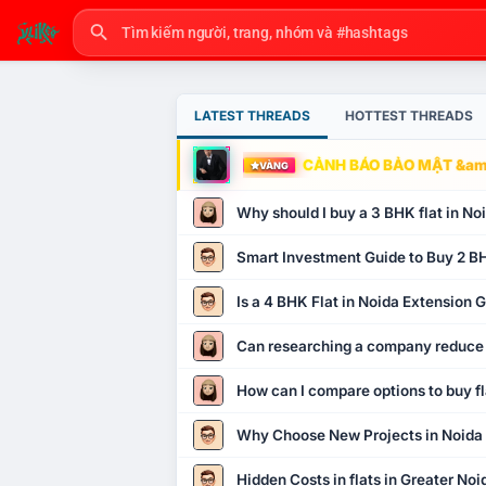
LATEST THREADS
HOTTEST THREADS
CẢNH BÁO BẢO MẬT &amp
VÀNG
Why should I buy a 3 BHK flat in No
Smart Investment Guide to Buy 2 BH
Is a 4 BHK Flat in Noida Extension
Can researching a company reduce
How can I compare options to buy fl
Why Choose New Projects in Noida
Hidden Costs in flats in Greater No