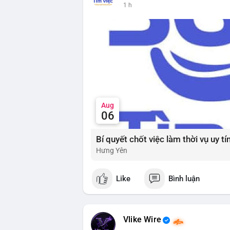
lũy dài hạn, khi tâm lý bi quan đạt đỉnh 
1 h
📰 Nguồn: Cointelegraph
Đánh giá & Khuyến nghị giao dịch: Thị tr
nhưng tâm lý yếu. Nhà đầu tư nên thận tr
đoạn này. Chiến lược DCA (trung bình g
thể được xem xét khi thị trường đang ở 
và dòng tiền Stablecoin để xác nhận nhị
#extremefear
#tvldefi
#fundingratebtc
#s
Aug
06
Hưng Yên
Like
Bình luận
Vlike Wire