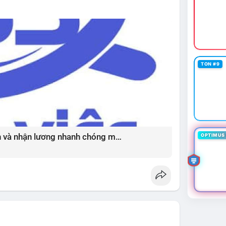
thường đi kèm với cơ hội mua vào tốt.
ường đang ở vùng tích lũy với thanh khoản dồi dào
ọng, tránh sử dụng đòn bẩy quá cao trong giai
iá) cho các đồng coin chủ chốt như BTC và ETH có
vùng Extreme Fear. Cần theo dõi sát diễn biến TVL
p đảo chiều.
TON #9
tablecoinusdt
#ethereuml2
Bí quyết chốt việc làm thời vụ uy tín và nhận lương nhanh chóng mỗi ngày ?
OPTIMUS 