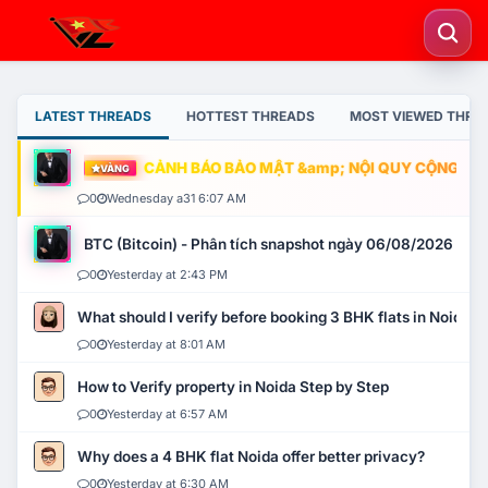
LATEST THREADS
HOTTEST THREADS
MOST VIEWED THRE
CẢNH BÁO BẢO MẬT &amp; NỘI QUY CỘNG ĐỒNG
VÀNG
0
Wednesday a31 6:07 AM
BTC (Bitcoin) - Phân tích snapshot ngày 06/08/2026
0
Yesterday at 2:43 PM
What should I verify before booking 3 BHK flats in Noida?
0
Yesterday at 8:01 AM
How to Verify property in Noida Step by Step
0
Yesterday at 6:57 AM
Why does a 4 BHK flat Noida offer better privacy?
0
Yesterday at 6:30 AM