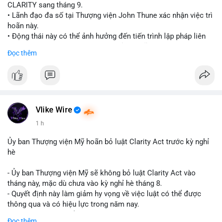
CLARITY sang tháng 9.
• Lãnh đạo đa số tại Thượng viện John Thune xác nhận việc trì
hoãn này.
• Động thái này có thể ảnh hưởng đến tiến trình lập pháp liên
quan đến khung pháp lý tiền điện tử tại Mỹ.
Đọc thêm
$btc $eth
#vlikevn
#titanbot
📰 Nguồn: Cointelegraph
Vlike Wire
1 h
Ủy ban Thượng viện Mỹ hoãn bỏ luật Clarity Act trước kỳ nghỉ
hè
- Ủy ban Thượng viện Mỹ sẽ không bỏ luật Clarity Act vào
tháng này, mặc dù chưa vào kỳ nghỉ hè tháng 8.
- Quyết định này làm giảm hy vọng về việc luật có thể được
thông qua và có hiệu lực trong năm nay.
- Luật Clarity Act nhằm cung cấp quy định rõ ràng hơn về danh
Đọc thêm