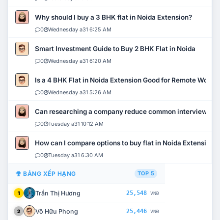
Why should I buy a 3 BHK flat in Noida Extension?
0
Wednesday a31 6:25 AM
Smart Investment Guide to Buy 2 BHK Flat in Noida
0
Wednesday a31 6:20 AM
Is a 4 BHK Flat in Noida Extension Good for Remote Work?
0
Wednesday a31 5:26 AM
Can researching a company reduce common interview mi
0
Tuesday a31 10:12 AM
How can I compare options to buy flat in Noida Extension?
0
Tuesday a31 6:30 AM
BẢNG XẾP HẠNG
TOP 5
Trần Thị Hương
25,548
1
VNĐ
Võ Hữu Phong
25,446
2
VNĐ