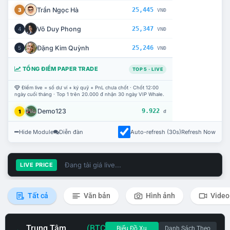
Trần Ngọc Hà
25,445
3
VNĐ
Võ Duy Phong
25,347
4
VNĐ
Đặng Kim Quỳnh
25,246
5
VNĐ
TỔNG ĐIỂM PAPER TRADE
TOP 5 · LIVE
Điểm live = số dư ví + ký quỹ + PnL chưa chốt · Chốt 12:00
ngày cuối tháng · Top 1 trên 20.000 đ nhận 30 ngày VIP Whale.
Demo123
9.922
1
đ
Hide Module
Diễn đàn
Auto-refresh (30s)
Refresh Now
Đang tải giá live...
LIVE PRICE
Tất cả
Văn bản
Hình ảnh
Video
Trung Tâm
(BTC
Biểu Đồ Xu
Danh Sách Theo