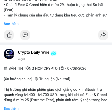
• Chỉ số Fear & Greed hiện ở mức 29, thuộc trạng thái Sợ hãi
#vlikevn
#titanbot
(Fear).
• Tâm lý chung của nhà đầu tư đang khá tiêu cực, phản ánh sự
📰 Nguồn: Cointelegraph
thận trọng cao độ trước các biến động thị trường.
Đọc thêm
📈 XU HƯỚNG TÌM KIẾM & THẢO LUẬN
• CoinGecko Trending: Plume (PLUME), Cash Cat (CASHCAT),
Biconomy (BICO), Hashflow (HFT), Ondo (ONDO), StonkBroker
(STONKBROKER), (PUMP).
• LunarCrush Trending: Ethereum, Solana, Dogecoin, Polkadot,
Crypto Daily Wire
Chainlink.
4 giờ
• Google Trends Việt Nam: Các chủ đề về bóng đá (Man Utd,
Viettel) và các từ khóa đời sống khác đang chiếm ưu thế.
📰 BẢN TIN TỔNG HỢP CRYPTO TỐI - 07/08/2026
💬 DÒNG CHẢY TIN TỨC & TRUYỀN THÔNG
[Xu hướng chung]: 🟡 Trung lập (Neutral)
• Tin tức pháp lý: Tòa phúc thẩm Hoa Kỳ giữ nguyên bản án 25
năm tù đối với Sam Bankman-Fried (FTX).
Thị trường ghi nhận phiên giao dịch giằng co khi Bitcoin trụ
• Tin tức vĩ mô: Cảnh báo về tình trạng stagflation (lạm phát
quanh vùng 64.400 - 64.700 USD, trong khi chỉ số Fear & Greed
đình trệ) từ dữ liệu PMI của Mỹ; thu nhập của người Mỹ đang
dừng ở mức 25 (Extreme Fear), phản ánh tâm lý thận trọng bao
chịu áp lực lớn.
trùm giới đầu tư.
Đọc thêm
• Tin tức Binance: Binance chuẩn bị nâng cấp dịch vụ giao dịch