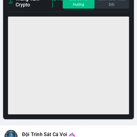
Crypto
)
Hướng
Dõi
Đội Trinh Sát Cá Voi