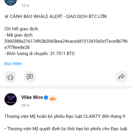
18 m
🚨 CẢNH BÁO WHALE ALERT - GIAO DỊCH BTC LỚN
Chi tiết giao dịch:
- Mã giao dịch:
5960388a21617df63b3065bea24cacedd1513d10e0cf7ece8b796
e7f78ee8e28
- Khối lượng di chuyển: 31.7511 BTC
- Giá trị ước tính: $2,042,300.50 USD (theo thị giá $64,322.12
Đọc thêm
USD)
- Thời gian: 03:19:19 2
Vlike Wire
28 m
Thượng viện Mỹ hoãn bỏ phiếu Đạo luật CLARITY đến tháng 9
• Thượng viện Mỹ quyết định lùi thời hạn bỏ phiếu cho Đạo luật