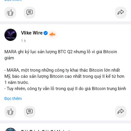
mục chứng chỉ cho tài sản số tại Mỹ.
- Sự trì hoãn có thể ảnh hưởng đến sự tin tưởng của nhà đầu tư
và phát triển thị trường crypto tại Mỹ.
$btc $eth
Vlike Wire
#vlikevn
#titanbot
1 h
📰 Nguồn: CoinDesk
MARA ghi kỷ lục sản lượng BTC Q2 nhưng lỗ vì giá Bitcoin
giảm
- MARA, một trong những công ty khai thác Bitcoin lớn nhất
Mỹ, báo cáo sản lượng Bitcoin cao nhất trong quý II kể từ hơn
1 năm trước.
- Tuy nhiên, công ty vẫn lỗ trong quý II do giá Bitcoin trung bình
giảm 28% so với cùng kỳ năm trước.
Đọc thêm
- Sự tăng sản lượng không đủ bù đắp cho sự suy giảm giá trị
của Bitcoin, ảnh hưởng trực tiếp đến doanh thu và lợi nhuận.
$btc
#btc