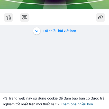
Tải nhiều bài viết hơn
<3 Trang web này sử dụng cookie để đảm bảo bạn có được trải
nghiệm tốt nhất trên mọi thiết bị ℇ>
Khám phá nhiều hơn
Solana
BNB
,900.02
$72.72
$5
+0.13%
SOL
-1.13%
BNB