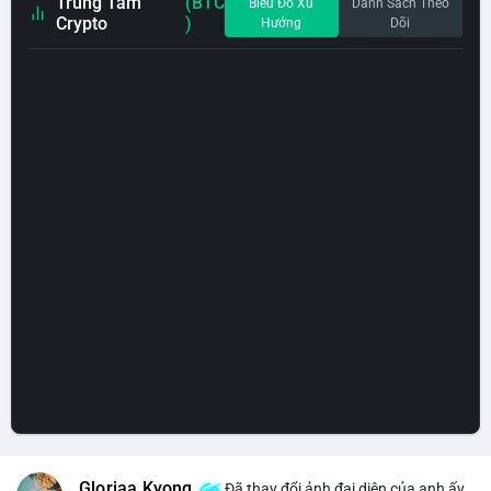
Trung Tâm
(BTC
Biểu Đồ Xu
Danh Sách Theo
Crypto
)
Hướng
Dõi
Gloriaa Kyong
Đã thay đổi ảnh đại diện của anh ấy