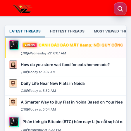
LATEST THREADS
HOTTEST THREADS
MOST VIEWED THRE
CẢNH BÁO BẢO MẬT &amp; NỘI QUY CỘNG ĐỒNG
VÀNG
0
Wednesday a31 6:07 AM
How do you store wet food for cats homemade?
0
Today at 9:07 AM
Daily Life Near New Flats in Noida
0
Today at 5:52 AM
A Smarter Way to Buy Flat in Noida Based on Your Needs
0
Today at 5:04 AM
Phân tích giá Bitcoin (BTC) hôm nay: Liệu nỗi sợ hãi có mở 
0
Yesterday at 2:33 PM