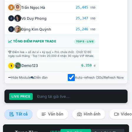
Trần Ngọc Hà
25,445
3
VNĐ
Võ Duy Phong
25,347
4
VNĐ
Đặng Kim Quỳnh
25,246
5
VNĐ
TỔNG ĐIỂM PAPER TRADE
TOP 5 · LIVE
Điểm live = số dư ví + ký quỹ + PnL chưa chốt · Chốt 12:00
ngày cuối tháng · Top 1 trên 20.000 đ nhận 30 ngày VIP Whale.
Demo123
6.359
1
đ
Hide Module
Diễn đàn
Auto-refresh (30s)
Refresh Now
Đang tải giá live...
LIVE PRICE
Tất cả
Văn bản
Hình ảnh
Video