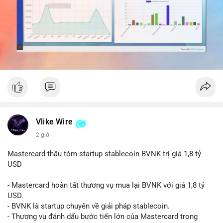
dịch đơn lẻ, đây có thể là hành động gom hàng vào ví lạnh để
tích lũy dài hạn.
Nhà đầu tư nhỏ lẻ nên theo dõi sát dòng tiền tiếp theo từ địa
chỉ nguồn. Nếu thấy dòng tiền đổ vào sàn giao dịch, cần thận
trọng với nhịp điều chỉnh ngắn hạn. Tránh hành động theo cảm
xúc, hãy chờ xác nhận hướng đi của dòng tiền trước khi đưa ra
quyết định vào lệnh.
#525btc
#cavoichuyentien
#btcmempool
#phantichonchain
#biendonggia
Vlike Wire
2 giờ
Mastercard thâu tóm startup stablecoin BVNK trị giá 1,8 tỷ
USD
- Mastercard hoàn tất thương vụ mua lại BVNK với giá 1,8 tỷ
USD.
- BVNK là startup chuyên về giải pháp stablecoin.
- Thương vụ đánh dấu bước tiến lớn của Mastercard trong