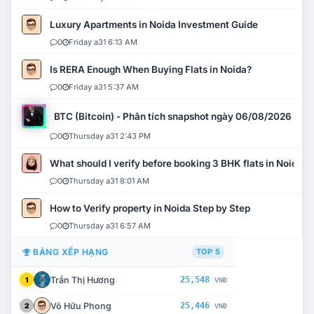
Luxury Apartments in Noida Investment Guide
0
Friday a31 6:13 AM
Is RERA Enough When Buying Flats in Noida?
0
Friday a31 5:37 AM
BTC (Bitcoin) - Phân tích snapshot ngày 06/08/2026
0
Thursday a31 2:43 PM
What should I verify before booking 3 BHK flats in Noida?
0
Thursday a31 8:01 AM
How to Verify property in Noida Step by Step
0
Thursday a31 6:57 AM
BẢNG XẾP HẠNG
TOP 5
Trần Thị Hương
25,548
1
VNĐ
Võ Hữu Phong
25,446
2
VNĐ