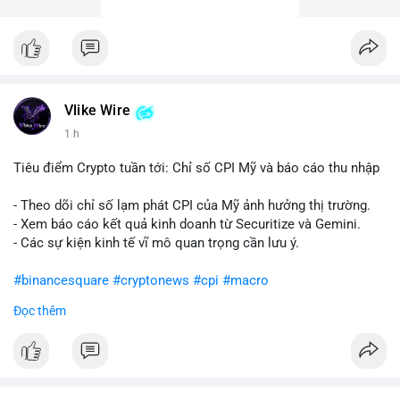
Vlike Wire
1 h
Tiêu điểm Crypto tuần tới: Chỉ số CPI Mỹ và báo cáo thu nhập
- Theo dõi chỉ số lạm phát CPI của Mỹ ảnh hưởng thị trường.
- Xem báo cáo kết quả kinh doanh từ Securitize và Gemini.
- Các sự kiện kinh tế vĩ mô quan trọng cần lưu ý.
#binancesquare
#cryptonews
#cpi
#macro
Đọc thêm
$btc $eth
#vlikevn
#titanbot
📰 Nguồn: CoinDesk