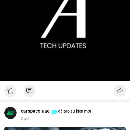
carspace uae
đã tạo sự kiện mới
2 giờ