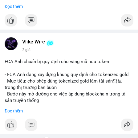
mảng thanh toán số.
Đọc thêm
#mastercard
#bvnk
#stablecoin
#cryptonews
#binancesquare
$btc $eth
#vlikevn
#titanbot
Vlike Wire
2 giờ
📰 Nguồn: CoinDesk
FCA Anh chuẩn bị quy định cho vàng mã hoá token
- FCA Anh đang xây dựng khung quy định cho tokenized gold
- Mục tiêu: cho phép dùng tokenized gold làm tài sản담보
trong thị trường bán buôn
- Bước này mở đường cho việc áp dụng blockchain trong tài
sản truyền thống
#binancesquare
#cryptonews
#tokenizedgold
#fca
#uk
Đọc thêm
$btc $eth
#vlikevn
#titanbot