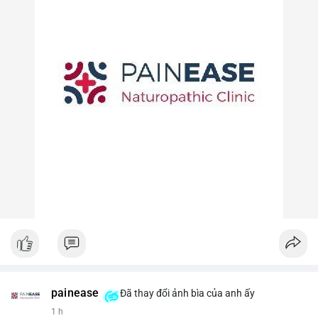
painease
Đã thay đổi ảnh bìa của anh ấy
1 h