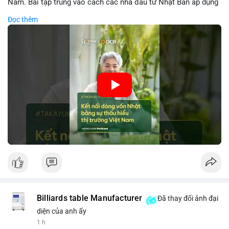
Nam. Bài tập trung vào cách các nhà đầu tư Nhật Bản áp dụng
chiến lược đầu tư phù hợp với điều kiện kinh tế địa phương, từ
Đọc thêm
đầu tư trực tiếp vào doanh nghiệp đến việc giao dịch tài chính.
Kết nối này không chỉ tạo cơ hội tăng trưởng cho Việt Nam mà
còn tạo ra động lực cho thị trường crypto địa phương khi các
nhà đầu tư đa quốc gia tìm kiếm cơ hội đa dạng. Các yếu tố
như chính sách tài chính Việt Nam, xu hướng đầu tư ESG, và
ổn định thị trường sẽ ảnh hưởng trực tiếp đến lưu lượng vốn
nhập khẩu từ Nhật Bản. Bài cũng nhấn mạnh vai trò của thông
tin thị trường chính xác trong việc giảm rủi ro khi kết nối các
thị trường khác nhau.
🎥 Xem video trực tiếp tại:
Nguồn: VIETSUCCESS
Billiards table Manufacturer
Đã thay đổi ảnh đại
diện của anh ấy
1 h