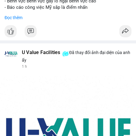
- Bênh vực bênh vực gây lo ngại bênh vực cao
- Báo cáo công việc Mỹ sắp là điểm nhấn
Đọc thêm
$btc
#btc
#vlikevn
#titanbot
📰 Nguồn: CoinDesk
U Value Facilities
Đã thay đổi ảnh đại diện của anh
ấy
1 h