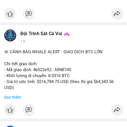
Đội Trinh Sát Cá Voi
1 h
🚨 CẢNH BÁO WHALE ALERT - GIAO DỊCH BTC LỚN
Chi tiết giao dịch:
- Mã giao dịch: 4b522e52...fd98f745
- Khối lượng di chuyển: 8.0316 BTC
- Giá trị ước tính: $516,784.75 USD (theo thị giá $64,343.56
USD)
- Thời gian: 07:19:55 2026-08-07 UTC
Đọc thêm
Nhận định phân tích hành vi của Cá voi dựa trên giao dịch này:
Khối lượng 8.0316 BTC tương đương hơn nửa triệu USD được
di chuyển trong một giao dịch đơn lẻ chưa xác nhận. Với mức
giá trị này, khả năng cao là cá voi đang thực hiện tái phân bổ