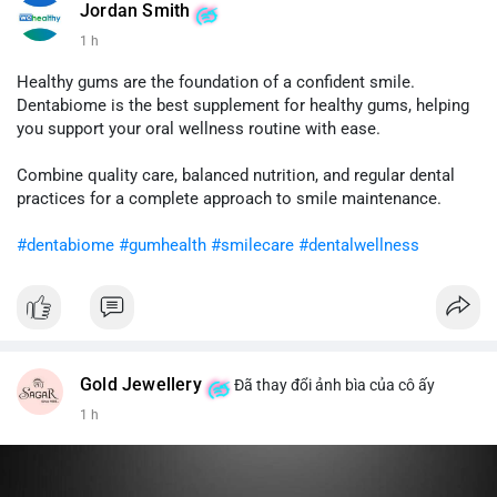
tài sản giữa các ví nóng hoặc chuyển lên sàn giao dịch để
Jordan Smith
chuẩn bị thanh khoản. Động thái này có thể tạo áp lực bán
1 h
ngắn hạn lên thị trường, khiến tâm lý nhà đầu tư thận trọng hơn
trong phiên giao dịch châu Á.
Healthy gums are the foundation of a confident smile.
Dentabiome is the best supplement for healthy gums, helping
Lời khuyên cho nhà đầu tư nhỏ lẻ: Theo dõi sát xác nhận của
you support your oral wellness routine with ease.
giao dịch này và dòng tiền vào các sàn lớn trong 24 giờ tới.
Nếu BTC tiếp tục bị đẩy lên sàn với khối lượng tương tự, hãy
Combine quality care, balanced nutrition, and regular dental
cân nhắc giảm tỷ trọng đòn bẩy và chờ xu hướng rõ ràng trước
practices for a complete approach to smile maintenance.
khi gia tăng vị thế.
#dentabiome
#gumhealth
#smilecare
#dentalwellness
#8dot0316btc
#chuyenlensan
#aplucbannganhan
#btcmempool
#516kusd
Gold Jewellery
Đã thay đổi ảnh bìa của cô ấy
1 h