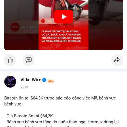
hiện tiềm năng của thế hệ trẻ trong lĩnh vực công nghệ. Mặc dù
chưa liên quan trực tiếp đến tài chính hoặc crypto, sự phát
triển của công nghệ mới thường tạo cơ hội đầu tư hoặc ứng
dụng trong các lĩnh vực số hóa.
🎥 Xem video trực tiếp tại:
Nguồn: KIEN THUC KINH TE
Vlike Wire
28 m
Bitcoin ổn tại $64,3K trước báo cáo công việc Mỹ, bênh vực
bênh vực
- Giá Bitcoin ổn tại $64,3K
- Bênh vực bênh vực tăng do cuộc thảo ngại Hormuz dừng lại