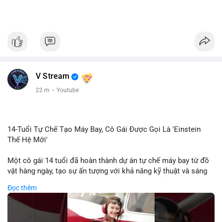
V Stream
22 m
·
Youtube
14-Tuổi Tự Chế Tạo Máy Bay, Cô Gái Được Gọi Là 'Einstein
Thế Hệ Mới'
Một cô gái 14 tuổi đã hoàn thành dự án tự chế máy bay từ đồ
vật hàng ngày, tạo sự ấn tượng với khả năng kỹ thuật và sáng
tạo. Video do kênh KIEN THUC KINH TE đăng tải ghi lại quá
Đọc thêm
trình cô girl thiết kế, sản xuất và thử nghiệm máy bay, được
nhiều người so sánh với trí tuệ của Einstein. Thành tựu này
không chỉ thể hiện khả năng học tập nhanh chóng mà còn thể