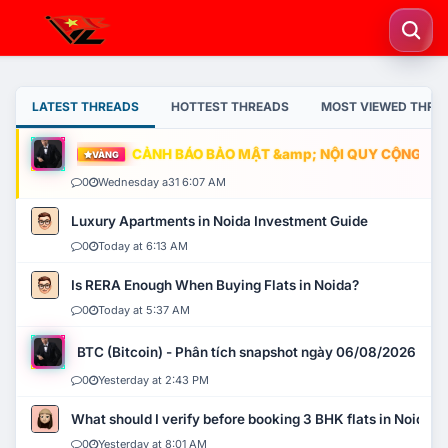
LATEST THREADS
HOTTEST THREADS
MOST VIEWED THRE
CẢNH BÁO BẢO MẬT &amp; NỘI QUY CỘNG ĐỒNG
VÀNG
0
Wednesday a31 6:07 AM
Luxury Apartments in Noida Investment Guide
0
Today at 6:13 AM
Is RERA Enough When Buying Flats in Noida?
0
Today at 5:37 AM
BTC (Bitcoin) - Phân tích snapshot ngày 06/08/2026
0
Yesterday at 2:43 PM
What should I verify before booking 3 BHK flats in Noida?
0
Yesterday at 8:01 AM