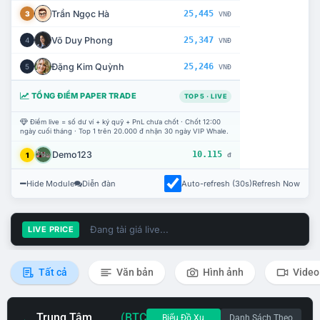
Trần Ngọc Hà
25,445
3
VNĐ
Võ Duy Phong
25,347
4
VNĐ
Đặng Kim Quỳnh
25,246
5
VNĐ
TỔNG ĐIỂM PAPER TRADE
TOP 5 · LIVE
Điểm live = số dư ví + ký quỹ + PnL chưa chốt · Chốt 12:00
ngày cuối tháng · Top 1 trên 20.000 đ nhận 30 ngày VIP Whale.
Demo123
10.115
1
đ
Hide Module
Diễn đàn
Auto-refresh (30s)
Refresh Now
Đang tải giá live...
LIVE PRICE
Tất cả
Văn bản
Hình ảnh
Video
Trung Tâm
(BTC
Biểu Đồ Xu
Danh Sách Theo