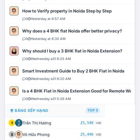
How to Verify property in Noida Step by Step
0
Yesterday at 6:57 AM
Why does a 4 BHK flat Noida offer better privacy?
0
Yesterday at 6:30 AM
Why should I buy a 3 BHK flat in Noida Extension?
0
Wednesday a31 6:25 AM
Smart Investment Guide to Buy 2 BHK Flat in Noida
0
Wednesday a31 6:20 AM
Is a 4 BHK Flat in Noida Extension Good for Remote Work?
0
Wednesday a31 5:26 AM
BẢNG XẾP HẠNG
TOP 5
Trần Thị Hương
25,548
1
VNĐ
Võ Hữu Phong
25,446
2
VNĐ