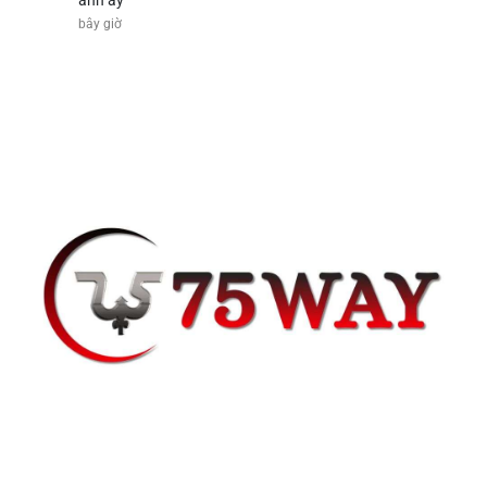
anh ấy
1 m