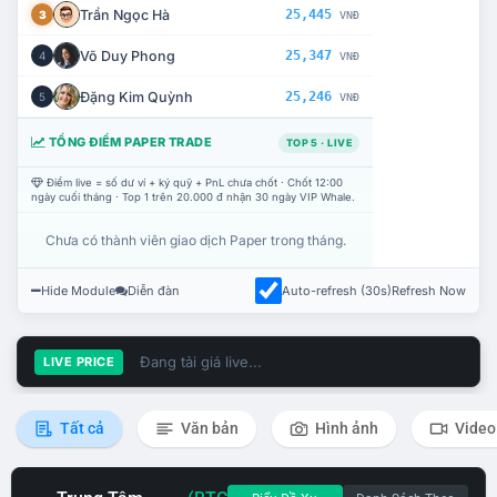
Trần Ngọc Hà
25,445
3
VNĐ
Võ Duy Phong
25,347
4
VNĐ
Đặng Kim Quỳnh
25,246
5
VNĐ
TỔNG ĐIỂM PAPER TRADE
TOP 5 · LIVE
Điểm live = số dư ví + ký quỹ + PnL chưa chốt · Chốt 12:00
ngày cuối tháng · Top 1 trên 20.000 đ nhận 30 ngày VIP Whale.
Chưa có thành viên giao dịch Paper trong tháng.
Hide Module
Diễn đàn
Auto-refresh (30s)
Refresh Now
Đang tải giá live...
LIVE PRICE
Tất cả
Văn bản
Hình ảnh
Video