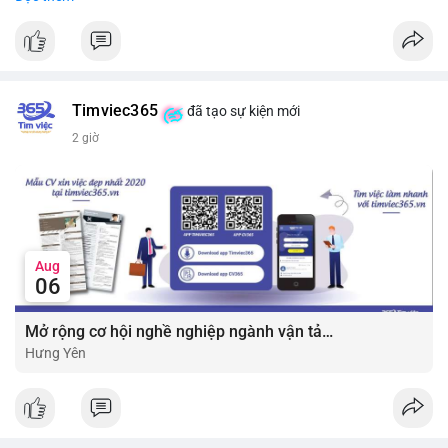
#vlikevn
#titanbot
📰 Nguồn: CoinDesk
Timviec365
đã tạo sự kiện mới
2 giờ
Aug
06
Mở rộng cơ hội nghề nghiệp ngành vận tải - lái xe với mức lương bứt phá ?
Hưng Yên