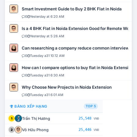
Smart Investment Guide to Buy 2 BHK Flat in Noida
0
Yesterday at 6:20 AM
Is a 4 BHK Flat in Noida Extension Good for Remote Work?
0
Yesterday at 5:26 AM
Can researching a company reduce common interview mi
0
Tuesday a31 10:12 AM
How can I compare options to buy flat in Noida Extension?
0
Tuesday a31 6:30 AM
Why Choose New Projects in Noida Extension
0
Tuesday a31 6:01 AM
BẢNG XẾP HẠNG
TOP 5
Trần Thị Hương
25,548
1
VNĐ
Võ Hữu Phong
25,446
2
VNĐ