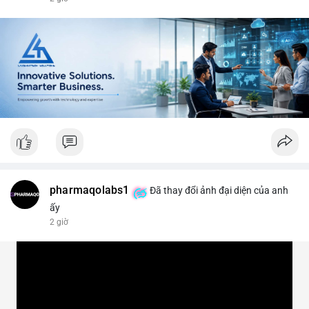
#vlikevn
#titanbot
📰 Nguồn: CoinDesk
pharmaqolabs1
Đã thay đổi ảnh đại diện của anh
ấy
2 giờ