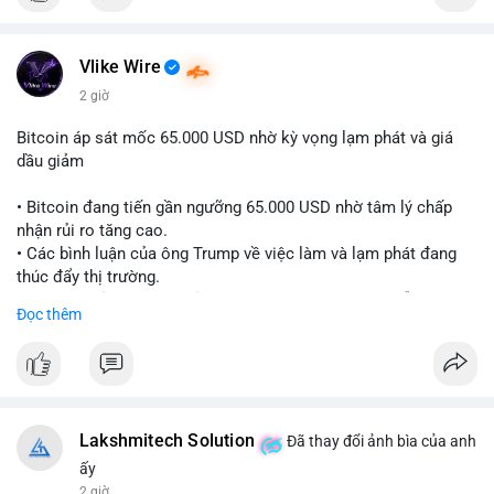
Vlike Wire
2 giờ
Bitcoin áp sát mốc 65.000 USD nhờ kỳ vọng lạm phát và giá
dầu giảm
• Bitcoin đang tiến gần ngưỡng 65.000 USD nhờ tâm lý chấp
nhận rủi ro tăng cao.
• Các bình luận của ông Trump về việc làm và lạm phát đang
thúc đẩy thị trường.
• Giá dầu giảm và các thỏa thuận địa chính trị đang hỗ trợ đà
Đọc thêm
tăng của tài sản rủi ro.
• Hướng đi tiếp theo của BTC phụ thuộc vào việc lợi suất trái
phiếu kho bạc và chỉ số USD có giảm hay không.
#bitcoin
#btc
#cryptonews
#macro
#binancesquare
Lakshmitech Solution
Đã thay đổi ảnh bìa của anh
$btc
ấy
2 giờ