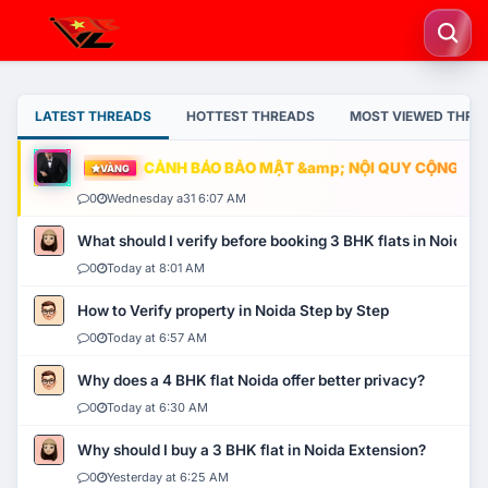
LATEST THREADS
HOTTEST THREADS
MOST VIEWED THRE
CẢNH BÁO BẢO MẬT &amp; NỘI QUY CỘNG ĐỒNG
VÀNG
0
Wednesday a31 6:07 AM
What should I verify before booking 3 BHK flats in Noida?
0
Today at 8:01 AM
How to Verify property in Noida Step by Step
0
Today at 6:57 AM
Why does a 4 BHK flat Noida offer better privacy?
0
Today at 6:30 AM
Why should I buy a 3 BHK flat in Noida Extension?
0
Yesterday at 6:25 AM