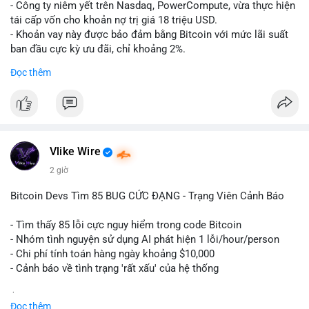
- Công ty niêm yết trên Nasdaq, PowerCompute, vừa thực hiện
tái cấp vốn cho khoản nợ trị giá 18 triệu USD.
- Khoản vay này được bảo đảm bằng Bitcoin với mức lãi suất
ban đầu cực kỳ ưu đãi, chỉ khoảng 2%.
- Động thái này cho thấy xu hướng các doanh nghiệp niêm yết
Đọc thêm
ngày càng tin tưởng sử dụng BTC làm tài sản thế chấp để tối
ưu hóa chi phí tài chính.
#binancesquare
#cryptonews
#btc
#powercompute
#blockchainfinance
Vlike Wire
$btc
2 giờ
#vlikevn
#titanbot
Bitcoin Devs Tìm 85 BUG CỨC ĐẠNG - Trạng Viên Cảnh Báo
📰 Nguồn: Cointelegraph
- Tìm thấy 85 lỗi cực nguy hiểm trong code Bitcoin
- Nhóm tình nguyện sử dụng AI phát hiện 1 lỗi/hour/person
- Chi phí tính toán hàng ngày khoảng $10,000
- Cảnh báo về tình trạng 'rất xấu' của hệ thống
$btc
#btc
Đọc thêm