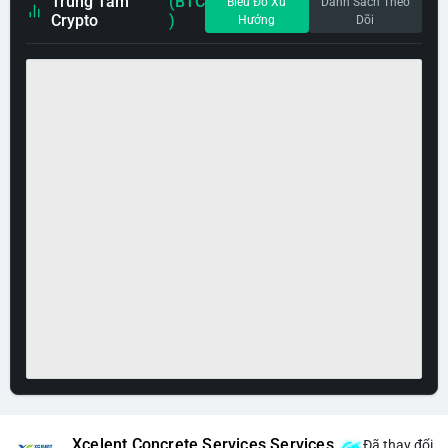
Trung Tâm
(BTC
Biểu Đồ Xu
Danh Sách Theo
Crypto
)
Hướng
Dõi
Xcelent Concrete Services Services
Đã thay đổi