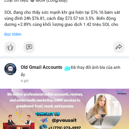
Loại tín hiệu: 🟢 MUA (Long/Buy)
SOL đang cho thấy sức mạnh khi giá hiện tại $76.16 bám sát
vùng đỉnh 24h $76.81, cách đáy $73.57 tới 3.5%. Biến động
dương +2.89% cùng khối lượng giao dịch 1.42 triệu SOL cho
thấy lực cầu chủ động đang chiếm ưu thế, phe mua kiểm soát
Đọc thêm
hoàn toàn nhịp điều chỉnh.
Khuyến nghị giao dịch cụ thể:
- Vùng Entry: 75.80 - 76.20 (chờ retest vùng kháng cự cũ thành
hỗ trợ)
- Mục tiêu chốt lời: TP1: 77.50, TP2: 78.80
Old Gmail Accounts
Đã thay đổi ảnh bìa của anh
- Cắt lỗ: 74.90 (dưới vùng hỗ trợ gần nhất)
ấy
4 giờ
Quản trị vốn: Khối lượng vào lệnh tối đa 2-3% tài khoản, ưu tiên
chốt 50% vị thế tại TP1 và dời stop loss về điểm hòa vốn.
#solusdt
#longsol
#vung76
#breakoutsol
#lenhmuasol