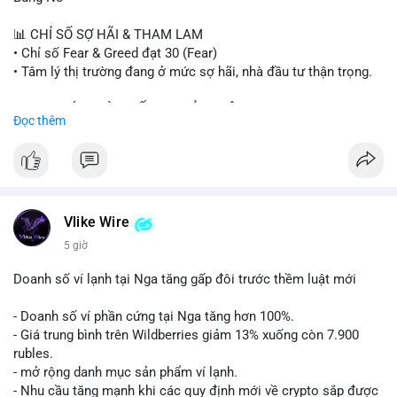
#sand
#bitgo
#solana
#stablecoin
#regulation
📊 CHỈ SỐ SỢ HÃI & THAM LAM
$btc $eth $sol $xrp $cc $sky $sand $skr
#skr
• Chỉ số Fear & Greed đạt 30 (Fear)
• Tâm lý thị trường đang ở mức sợ hãi, nhà đầu tư thận trọng.
#vlikevn
#titanbot
📈 XU HƯỚNG TÌM KIẾM & THẢO LUẬN
Đọc thêm
📰 Nguồn: Decrypt
• CoinGecko Trending: PENGU, TUT, ACE, CASHCAT, ANSEM,
STONKBROKER, UNI
• LunarCrush Trending: Ethereum, Solana, Dogecoin, Polkadot,
Chainlink, Taylor Swift, Tesla
• Google Trends Việt Nam: Real Madrid, Giao hữu câu lạc bộ,
Tinh hà say hi
Vlike Wire
5 giờ
💬 DÒNG CHẢY TIN TỨC & TRUYỀN THÔNG
• Binance Square: Cộng đồng đang tranh luận về lệnh
Doanh số ví lạnh tại Nga tăng gấp đôi trước thềm luật mới
Long/Short, kỳ vọng vào các kèo $ACE, $RAVE và lo ngại tin
xấu từ SpaceX/Musk.
- Doanh số ví phần cứng tại Nga tăng hơn 100%.
• Tin tức quốc tế: US spot Bitcoin ETFs ghi nhận dòng tiền 1 tỷ
- Giá trung bình trên Wildberries giảm 13% xuống còn 7.900
USD; Nansen founder dự báo Bitcoin không dưới 60K; Chi tiêu
rubles.
thẻ Crypto đạt ATH 759 triệu USD.
- mở rộng danh mục sản phẩm ví lạnh.
• Thông báo Binance: Hỗ trợ cổ tức Apple/IBM qua bStocks;
- Nhu cầu tăng mạnh khi các quy định mới về crypto sắp được