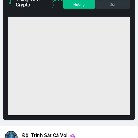
Crypto
)
Hướng
Dõi
Đội Trinh Sát Cá Voi