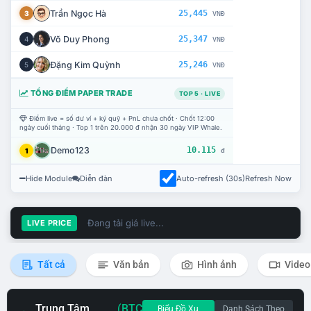
Trần Ngọc Hà
25,445
3
VNĐ
Võ Duy Phong
25,347
4
VNĐ
Đặng Kim Quỳnh
25,246
5
VNĐ
TỔNG ĐIỂM PAPER TRADE
TOP 5 · LIVE
Điểm live = số dư ví + ký quỹ + PnL chưa chốt · Chốt 12:00
ngày cuối tháng · Top 1 trên 20.000 đ nhận 30 ngày VIP Whale.
Demo123
10.115
1
đ
Hide Module
Diễn đàn
Auto-refresh (30s)
Refresh Now
Đang tải giá live...
LIVE PRICE
Tất cả
Văn bản
Hình ảnh
Video
Trung Tâm
(BTC
Biểu Đồ Xu
Danh Sách Theo