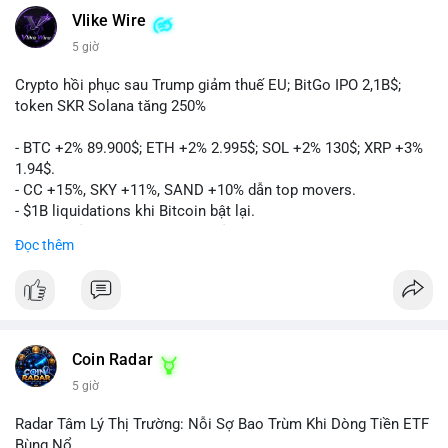
Vlike Wire
5 giờ
Crypto hồi phục sau Trump giảm thuế EU; BitGo IPO 2,1B$;
token SKR Solana tăng 250%
- BTC +2% 89.900$; ETH +2% 2.995$; SOL +2% 130$; XRP +3%
1.94$.
- CC +15%, SKY +11%, SAND +10% dẫn top movers.
- $1B liquidations khi Bitcoin bật lại.
- Trump hủy thuế EU, tín hiệu giảm áp lực.
Đọc thêm
- Vitalik đề xuất DVT staking cho Ethereum.
- BitGo IPO 18$/cổ phiếu, trị giá ~2B$.
- Senate Ag Committee tiến hành Clarity Act.
- Newrez tính crypto vào điều kiện vay nhà.
- HK cấp giấy phép stablecoin mới.
- Tòa án Nga công nhận crypto là tài sản.
Coin Radar
- Trump hy vọng ký bill cấu trúc thị trường crypto.
5 giờ
- Saga EVM bị hack 7M$, quỹ trộm chuyển sang Ethereum.
- Steak ’n Shake thưởng BTC cho nhân viên.
Radar Tâm Lý Thị Trường: Nỗi Sợ Bao Trùm Khi Dòng Tiền ETF
#binancesquare
#cryptonews
#btc
#eth
#sol
#xrp
#cc
#sky
Bùng Nổ