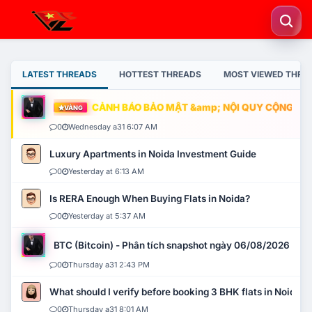
LATEST THREADS
HOTTEST THREADS
MOST VIEWED THRE
CẢNH BÁO BẢO MẬT &amp; NỘI QUY CỘNG ĐỒNG
VÀNG
0
Wednesday a31 6:07 AM
Luxury Apartments in Noida Investment Guide
0
Yesterday at 6:13 AM
Is RERA Enough When Buying Flats in Noida?
0
Yesterday at 5:37 AM
BTC (Bitcoin) - Phân tích snapshot ngày 06/08/2026
0
Thursday a31 2:43 PM
What should I verify before booking 3 BHK flats in Noida?
0
Thursday a31 8:01 AM