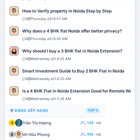
How to Verify property in Noida Step by Step
0
Thursday a31 6:57 AM
Why does a 4 BHK flat Noida offer better privacy?
0
Thursday a31 6:30 AM
Why should I buy a 3 BHK flat in Noida Extension?
0
Wednesday a31 6:25 AM
Smart Investment Guide to Buy 2 BHK Flat in Noida
0
Wednesday a31 6:20 AM
Is a 4 BHK Flat in Noida Extension Good for Remote Work?
0
Wednesday a31 5:26 AM
BẢNG XẾP HẠNG
TOP 5
Trần Thị Hương
25,548
1
VNĐ
Võ Hữu Phong
25,446
2
VNĐ