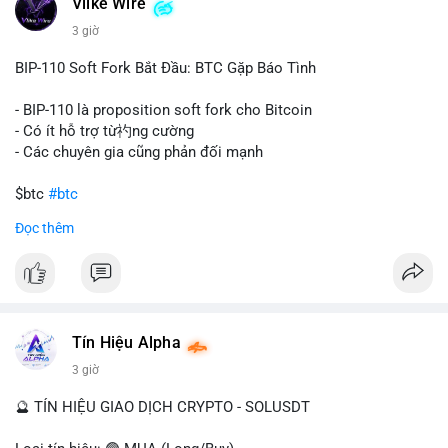
Vlike Wire
này có thể phản ánh ba kịch bản chính: thứ nhất, cá voi đang
chuẩn bị thanh khoản bằng cách chuyển lên sàn giao dịch, tạo
3 giờ
áp lực bán tiềm năng; thứ hai, tài sản được chuyển vào ví lạnh
để nắm giữ dài hạn, thể hiện niềm tin vào xu hướng tăng; thứ
BIP-110 Soft Fork Bắt Đầu: BTC Gặp Báo Tình
ba, hành vi chia tách hoặc tái cấu trúc danh mục nhằm phân
tán rủi ro. Với mức giá 65K, khối lượng này không quá lớn để
- BIP-110 là proposition soft fork cho Bitcoin
gây sốc thanh khoản tức thời, nhưng vẫn đủ sức tạo biến động
- Có ít hỗ trợ từ礿ng cường
tâm lý ngắn hạn nếu hướng đến sàn tập trung.
- Các chuyên gia cũng phản đối mạnh
Lời khuyên cho nhà đầu tư nhỏ lẻ:
$btc
#btc
Theo dõi các giao dịch tiếp theo từ cùng địa chỉ ví để xác nhận
Đọc thêm
hướng đi của dòng tiền. Tránh hành động theo cảm xúc, ưu
#vlikevn
#titanbot
tiên quản trị rủi ro và không mở vị thế lớn trước khi có tín hiệu
rõ ràng về đích đến của số BTC này.
📰 Nguồn: CoinDesk
#94dot58btc
#vilanh
#chuyentiencavoi
#btcmempool
#dongtienlon
Tín Hiệu Alpha
3 giờ
🔮 TÍN HIỆU GIAO DỊCH CRYPTO - SOLUSDT