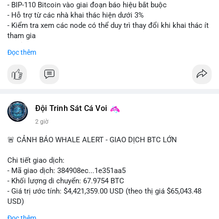
Lời khuyên: Nhà đầu tư nhỏ lẻ nên thận trọng quan sát biến
- BIP-110 Bitcoin vào giai đoạn báo hiệu bắt buộc
động thanh khoản trong 24-48 giờ tới. Tránh hành động theo
- Hỗ trợ từ các nhà khai thác hiện dưới 3%
cảm xúc, hãy chờ xác nhận điểm đến của số BTC này trước khi
- Kiểm tra xem các node có thể duy trì thay đổi khi khai thác ít
điều chỉnh vị thế.
tham gia
- Thảo luận về phương án hard fork dự phòng nếu cần
Đọc thêm
#556btc
#36trusd
#cavoichuyentien
#aplucban
#tichluydaihan
$btc
#btc
#vlikevn
#titanbot
📰 Nguồn: Cointelegraph
Đội Trinh Sát Cá Voi
2 giờ
🚨 CẢNH BÁO WHALE ALERT - GIAO DỊCH BTC LỚN
Chi tiết giao dịch:
- Mã giao dịch: 384908ec...1e351aa5
- Khối lượng di chuyển: 67.9754 BTC
- Giá trị ước tính: $4,421,359.00 USD (theo thị giá $65,043.48
USD)
- Thời gian: 21:19:29 2026-08-08 UTC
Đọc thêm