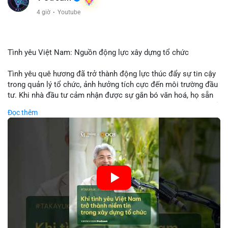
4 giờ
·
Youtube
Tình yêu Việt Nam: Nguồn động lực xây dựng tổ chức
Tình yêu quê hương đã trở thành động lực thúc đẩy sự tin cậy
trong quản lý tổ chức, ảnh hưởng tích cực đến môi trường đầu
tư. Khi nhà đầu tư cảm nhận được sự gắn bó văn hoá, họ sẵn
sàng đầu tư dài hạn vào các doanh nghiệp nội địa, bao gồm cả
Đọc thêm
các công ty blockchain và tiền mã hoá. Sự tăng cường niềm
tin này giúp giảm rủi ro thị trường, cải thiện chi phí vốn và thúc
đẩy sự phát triển bền vững của ngành công nghệ tài chính. Các
nhà quản lý cần khai thác tinh thần này để xây dựng chiến lược
phát triển bền vững và thu hút vốn đầu tư.
🎥 Xem video trực tiếp tại:
Nguồn: VIETSUCCESS