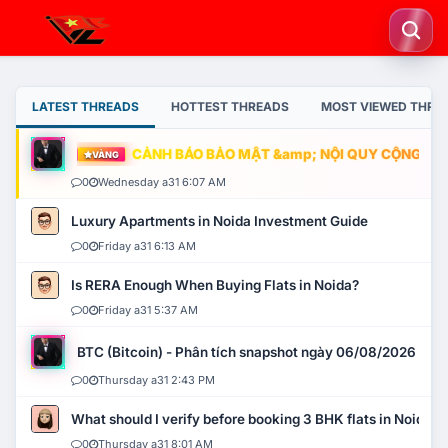
LATEST THREADS
HOTTEST THREADS
MOST VIEWED THRE
CẢNH BÁO BẢO MẬT &amp; NỘI QUY CỘNG ĐỒNG
VÀNG
0
Wednesday a31 6:07 AM
Luxury Apartments in Noida Investment Guide
0
Friday a31 6:13 AM
Is RERA Enough When Buying Flats in Noida?
0
Friday a31 5:37 AM
BTC (Bitcoin) - Phân tích snapshot ngày 06/08/2026
0
Thursday a31 2:43 PM
What should I verify before booking 3 BHK flats in Noida?
0
Thursday a31 8:01 AM