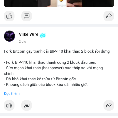
Vlike Wire
2 giờ
Fork Bitcoin gây tranh cãi BIP-110 khai thác 2 block rồi dừng
- Fork BIP-110 khai thác thành công 2 block đầu tiên.
- Sức mạnh khai thác (hashpower) cực thấp so với mạng
chính.
- Độ khó khai thác kế thừa từ Bitcoin gốc.
- Khoảng cách giữa các block kéo dài nhiều giờ.
- Cả hai chuỗi vẫn chấp nhận cùng một giao dịch.
Đọc thêm
#bitcoin
#btc
#cryptonews
#blockchain
#bip110
$btc