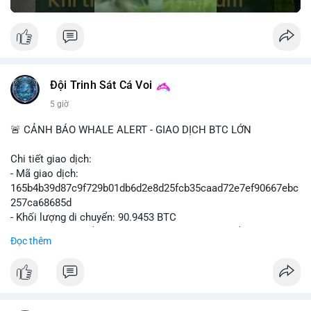
Đội Trinh Sát Cá Voi
5 giờ
🚨 CẢNH BÁO WHALE ALERT - GIAO DỊCH BTC LỚN
Chi tiết giao dịch:
- Mã giao dịch:
165b4b39d87c9f729b01db6d2e8d25fcb35caad72e7ef90667ebc
257ca68685d
- Khối lượng di chuyển: 90.9453 BTC
- Giá trị ước tính: $5,896,958.66 USD (theo thị giá $64,840.69
Đọc thêm
USD)
- Thời gian: 02:19:41 2026-08-09 UTC
Nhận định hành vi: Khối lượng gần 91 BTC, tương đương gần 6