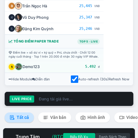
Trần Ngọc Hà
25,445
3
VNĐ
Võ Duy Phong
25,347
4
VNĐ
Đặng Kim Quỳnh
25,246
5
VNĐ
TỔNG ĐIỂM PAPER TRADE
TOP 5 · LIVE
Điểm live = số dư ví + ký quỹ + PnL chưa chốt · Chốt 12:00
ngày cuối tháng · Top 1 trên 20.000 đ nhận 30 ngày VIP Whale.
Demo123
5.492
1
đ
Hide Module
Diễn đàn
Auto-refresh (30s)
Refresh Now
Đang tải giá live...
LIVE PRICE
Tất cả
Văn bản
Hình ảnh
Video
Trung Tâm
(BTC
Biểu Đồ Xu
Danh Sách Theo