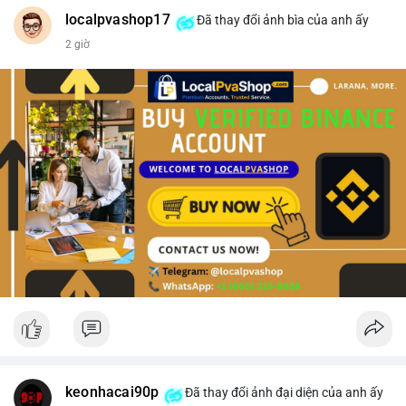
#vlikevn
#titanbot
localpvashop17
Đã thay đổi ảnh bìa của anh ấy
2 giờ
📰 Nguồn: CoinDesk
keonhacai90p
Đã thay đổi ảnh đại diện của anh ấy