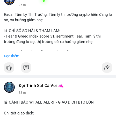
25 m
Radar Tâm Lý Thị Trường: Tâm lý thị trường crypto hiện đang lo
sợ, xu hướng giảm nhẹ
📊 CHỈ SỐ SỢ HÃI & THAM LAM:
• Fear & Greed Index score 31, sentiment Fear. Tâm lý thị
trường đang lo sợ, thị trường có xu hướng giảm nhẹ.
📈 XU HƯỚNG TÌM KIẾM & THẢO LUẬN:
Đọc thêm
• CoinGecko trending coins: Tutorial, Pudgy Penguins, IoTeX,
Solana, Pons, OVERTAKE, Monad.
• LunarCrush trending topics: Ethereum, Solana, Dogecoin,
Chainlink, Tesla, UFC 310, Premier League, Microsoft.
• Google Trends Vietnam: topics unrelated to crypto, low
crypto interest.
Đội Trinh Sát Cá Voi
33 m
💬 DÒNG CHẢY TIN TỨC & TRUYỀN THÔNG:
• Telegram CoinTelegraph: xAI release, Cloudflare Kitesurf, EU
🚨 CẢNH BÁO WHALE ALERT - GIAO DỊCH BTC LỚN
MiCA plan, Circle USDC deal, Crypto worst performer 2026.
• Binance announcements: Apple/IBM dividend via bStocks,
Chi tiết giao dịch: