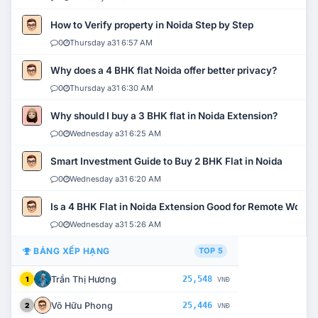
How to Verify property in Noida Step by Step
0
Thursday a31 6:57 AM
Why does a 4 BHK flat Noida offer better privacy?
0
Thursday a31 6:30 AM
Why should I buy a 3 BHK flat in Noida Extension?
0
Wednesday a31 6:25 AM
Smart Investment Guide to Buy 2 BHK Flat in Noida
0
Wednesday a31 6:20 AM
Is a 4 BHK Flat in Noida Extension Good for Remote Work?
0
Wednesday a31 5:26 AM
BẢNG XẾP HẠNG
TOP 5
Trần Thị Hương
25,548
1
VNĐ
Võ Hữu Phong
25,446
2
VNĐ