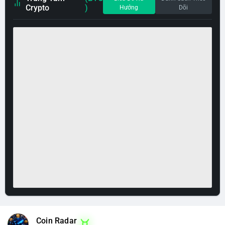
Crypto
)
Hướng
Dõi
Coin Radar