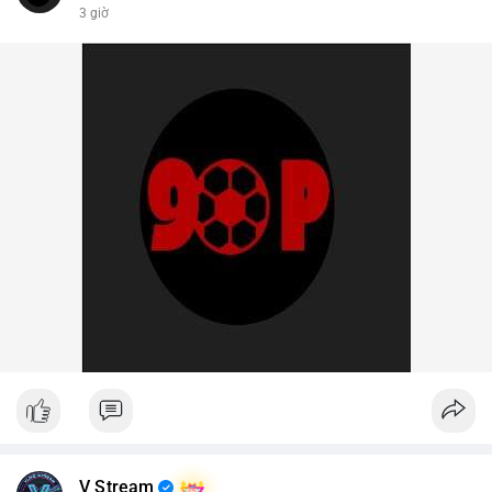
3 giờ
V Stream