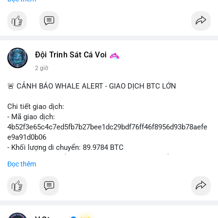
#binancesquare
#cryptonews
#btcpay
#lightningnetwork
#btc
$btc
#vlikevn
#titanbot
Đội Trinh Sát Cá Voi
📰 Nguồn: Cointelegraph
2 giờ
🚨 CẢNH BÁO WHALE ALERT - GIAO DỊCH BTC LỚN
Chi tiết giao dịch:
- Mã giao dịch:
4b52f3e65c4c7ed5fb7b27bee1dc29bdf76ff46f8956d93b78aefe
e9a91d0b06
- Khối lượng di chuyển: 89.9784 BTC
- Giá trị ước tính: $5,829,343.55 USD (theo thị giá $64,786.00
Đọc thêm
USD)
- Thời gian: 05:19:59 2026-08-09 UTC
Nhận định phân tích: Khối lượng gần 90 BTC tương đương 5.8
triệu USD được phát hiện trong mempool chưa xác nhận. Quy