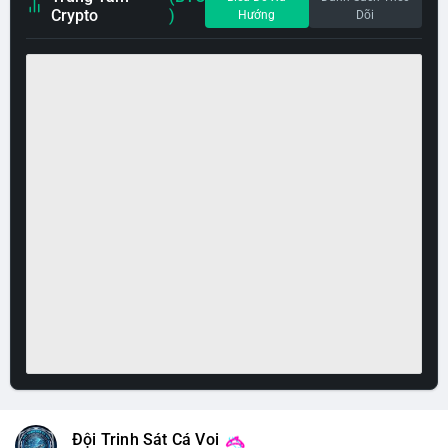
Crypto
)
Hướng
Dõi
Đội Trinh Sát Cá Voi