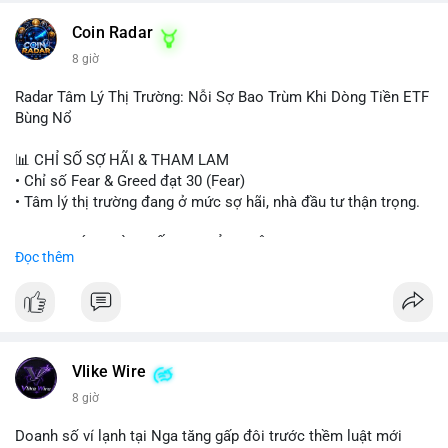
- HK cấp giấy phép stablecoin mới.
- Tòa án Nga công nhận crypto là tài sản.
Coin Radar
- Trump hy vọng ký bill cấu trúc thị trường crypto.
8 giờ
- Saga EVM bị hack 7M$, quỹ trộm chuyển sang Ethereum.
- Steak ’n Shake thưởng BTC cho nhân viên.
Radar Tâm Lý Thị Trường: Nỗi Sợ Bao Trùm Khi Dòng Tiền ETF
#binancesquare
#cryptonews
#btc
#eth
#sol
#xrp
#cc
#sky
Bùng Nổ
#sand
#bitgo
#solana
#stablecoin
#regulation
📊 CHỈ SỐ SỢ HÃI & THAM LAM
$btc $eth $sol $xrp $cc $sky $sand $skr
#skr
• Chỉ số Fear & Greed đạt 30 (Fear)
• Tâm lý thị trường đang ở mức sợ hãi, nhà đầu tư thận trọng.
#vlikevn
#titanbot
📈 XU HƯỚNG TÌM KIẾM & THẢO LUẬN
Đọc thêm
📰 Nguồn: Decrypt
• CoinGecko Trending: PENGU, TUT, ACE, CASHCAT, ANSEM,
STONKBROKER, UNI
• LunarCrush Trending: Ethereum, Solana, Dogecoin, Polkadot,
Chainlink, Taylor Swift, Tesla
• Google Trends Việt Nam: Real Madrid, Giao hữu câu lạc bộ,
Tinh hà say hi
Vlike Wire
8 giờ
💬 DÒNG CHẢY TIN TỨC & TRUYỀN THÔNG
• Binance Square: Cộng đồng đang tranh luận về lệnh
Doanh số ví lạnh tại Nga tăng gấp đôi trước thềm luật mới