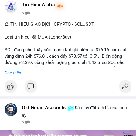
#dongtienlon
Tín Hiệu Alpha
6 giờ
🔮 TÍN HIỆU GIAO DỊCH CRYPTO - SOLUSDT
Loại tín hiệu: 🟢 MUA (Long/Buy)
SOL đang cho thấy sức mạnh khi giá hiện tại $76.16 bám sát
vùng đỉnh 24h $76.81, cách đáy $73.57 tới 3.5%. Biến động
dương +2.89% cùng khối lượng giao dịch 1.42 triệu SOL cho
thấy lực cầu chủ động đang chiếm ưu thế, phe mua kiểm soát
Đọc thêm
hoàn toàn nhịp điều chỉnh.
Khuyến nghị giao dịch cụ thể:
- Vùng Entry: 75.80 - 76.20 (chờ retest vùng kháng cự cũ thành
hỗ trợ)
- Mục tiêu chốt lời: TP1: 77.50, TP2: 78.80
Old Gmail Accounts
Đã thay đổi ảnh bìa của anh
- Cắt lỗ: 74.90 (dưới vùng hỗ trợ gần nhất)
ấy
6 giờ
Quản trị vốn: Khối lượng vào lệnh tối đa 2-3% tài khoản, ưu tiên
chốt 50% vị thế tại TP1 và dời stop loss về điểm hòa vốn.