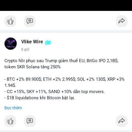
Vlike Wire
8 giờ
Crypto hồi phục sau Trump giảm thuế EU; BitGo IPO 2,1B$;
token SKR Solana tăng 250%
- BTC +2% 89.900$; ETH +2% 2.995$; SOL +2% 130$; XRP +3%
1.94$.
- CC +15%, SKY +11%, SAND +10% dẫn top movers.
- $1B liquidations khi Bitcoin bật lại.
- Trump hủy thuế EU, tín hiệu giảm áp lực.
Đọc thêm
- Vitalik đề xuất DVT staking cho Ethereum.
- BitGo IPO 18$/cổ phiếu, trị giá ~2B$.
- Senate Ag Committee tiến hành Clarity Act.
- Newrez tính crypto vào điều kiện vay nhà.