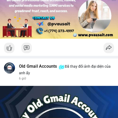
#solusdt
#longsol
#vung76
#breakoutsol
#lenhmuasol
Old Gmail Accounts
Đã thay đổi ảnh đại diện của
anh ấy
6 giờ