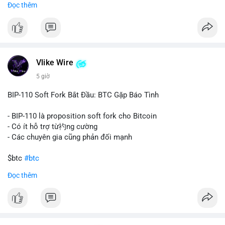
Đọc thêm
#67dot9754btc
#4dot42trieuusd
#chuyenvilanh
Nhận định phân tích:
#dongtiencavoi
#mempoolbtc
Khối lượng 94.58 BTC trị giá hơn 6.15 triệu USD được di
chuyển trong một giao dịch duy nhất cho thấy dấu hiệu của
một tổ chức hoặc cá nhân sở hữu lượng tài sản lớn. Động thái
Vlike Wire
này có thể phản ánh ba kịch bản chính: thứ nhất, cá voi đang
chuẩn bị thanh khoản bằng cách chuyển lên sàn giao dịch, tạo
5 giờ
áp lực bán tiềm năng; thứ hai, tài sản được chuyển vào ví lạnh
để nắm giữ dài hạn, thể hiện niềm tin vào xu hướng tăng; thứ
BIP-110 Soft Fork Bắt Đầu: BTC Gặp Báo Tình
ba, hành vi chia tách hoặc tái cấu trúc danh mục nhằm phân
tán rủi ro. Với mức giá 65K, khối lượng này không quá lớn để
- BIP-110 là proposition soft fork cho Bitcoin
gây sốc thanh khoản tức thời, nhưng vẫn đủ sức tạo biến động
- Có ít hỗ trợ từ礿ng cường
tâm lý ngắn hạn nếu hướng đến sàn tập trung.
- Các chuyên gia cũng phản đối mạnh
Lời khuyên cho nhà đầu tư nhỏ lẻ:
$btc
#btc
Theo dõi các giao dịch tiếp theo từ cùng địa chỉ ví để xác nhận
Đọc thêm
hướng đi của dòng tiền. Tránh hành động theo cảm xúc, ưu
#vlikevn
#titanbot
tiên quản trị rủi ro và không mở vị thế lớn trước khi có tín hiệu
rõ ràng về đích đến của số BTC này.
📰 Nguồn: CoinDesk
#94dot58btc
#vilanh
#chuyentiencavoi
#btcmempool