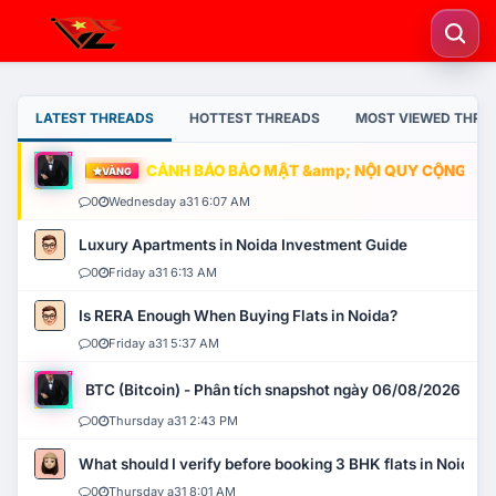
LATEST THREADS
HOTTEST THREADS
MOST VIEWED THRE
CẢNH BÁO BẢO MẬT &amp; NỘI QUY CỘNG ĐỒNG
VÀNG
0
Wednesday a31 6:07 AM
Luxury Apartments in Noida Investment Guide
0
Friday a31 6:13 AM
Is RERA Enough When Buying Flats in Noida?
0
Friday a31 5:37 AM
BTC (Bitcoin) - Phân tích snapshot ngày 06/08/2026
0
Thursday a31 2:43 PM
What should I verify before booking 3 BHK flats in Noida?
0
Thursday a31 8:01 AM