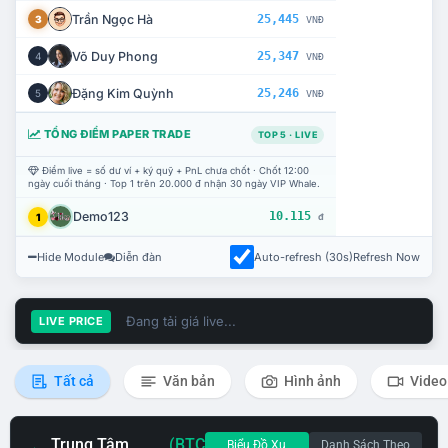
Trần Ngọc Hà
25,445
3
VNĐ
Võ Duy Phong
25,347
4
VNĐ
Đặng Kim Quỳnh
25,246
5
VNĐ
TỔNG ĐIỂM PAPER TRADE
TOP 5 · LIVE
Điểm live = số dư ví + ký quỹ + PnL chưa chốt · Chốt 12:00
ngày cuối tháng · Top 1 trên 20.000 đ nhận 30 ngày VIP Whale.
Demo123
10.115
1
đ
Hide Module
Diễn đàn
Auto-refresh (30s)
Refresh Now
Đang tải giá live...
LIVE PRICE
Tất cả
Văn bản
Hình ảnh
Video
Trung Tâm
(BTC
Biểu Đồ Xu
Danh Sách Theo