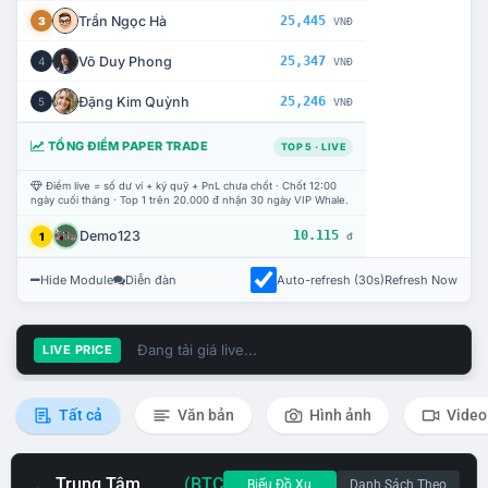
Trần Ngọc Hà
25,445
3
VNĐ
Võ Duy Phong
25,347
4
VNĐ
Đặng Kim Quỳnh
25,246
5
VNĐ
TỔNG ĐIỂM PAPER TRADE
TOP 5 · LIVE
Điểm live = số dư ví + ký quỹ + PnL chưa chốt · Chốt 12:00
ngày cuối tháng · Top 1 trên 20.000 đ nhận 30 ngày VIP Whale.
Demo123
10.115
1
đ
Hide Module
Diễn đàn
Auto-refresh (30s)
Refresh Now
Đang tải giá live...
LIVE PRICE
Tất cả
Văn bản
Hình ảnh
Video
Trung Tâm
(BTC
Biểu Đồ Xu
Danh Sách Theo