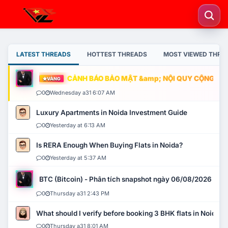
LATEST THREADS
HOTTEST THREADS
MOST VIEWED THRE
CẢNH BÁO BẢO MẬT &amp; NỘI QUY CỘNG ĐỒNG
VÀNG
0
Wednesday a31 6:07 AM
Luxury Apartments in Noida Investment Guide
0
Yesterday at 6:13 AM
Is RERA Enough When Buying Flats in Noida?
0
Yesterday at 5:37 AM
BTC (Bitcoin) - Phân tích snapshot ngày 06/08/2026
0
Thursday a31 2:43 PM
What should I verify before booking 3 BHK flats in Noida?
0
Thursday a31 8:01 AM