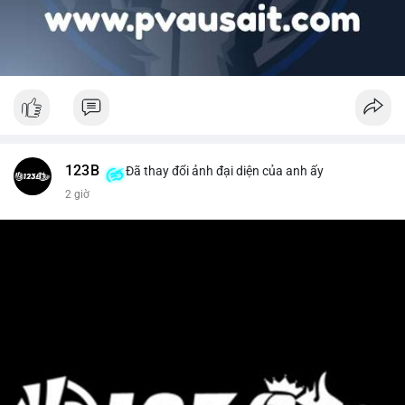
123B
Đã thay đổi ảnh đại diện của anh ấy
2 giờ