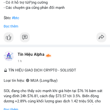
gây sốc thanh khoản tức thời, nhưng vẫn đủ sức tạo biến động
- Có ít hỗ trợ từ礿ng cường
tâm lý ngắn hạn nếu hướng đến sàn tập trung.
- Các chuyên gia cũng phản đối mạnh
Lời khuyên cho nhà đầu tư nhỏ lẻ:
$btc
#btc
Theo dõi các giao dịch tiếp theo từ cùng địa chỉ ví để xác nhận
Đọc thêm
hướng đi của dòng tiền. Tránh hành động theo cảm xúc, ưu
#vlikevn
#titanbot
tiên quản trị rủi ro và không mở vị thế lớn trước khi có tín hiệu
rõ ràng về đích đến của số BTC này.
📰 Nguồn: CoinDesk
#94dot58btc
#vilanh
#chuyentiencavoi
#btcmempool
#dongtienlon
Tín Hiệu Alpha
1 h
🔮 TÍN HIỆU GIAO DỊCH CRYPTO - SOLUSDT
Loại tín hiệu: 🟢 MUA (Long/Buy)
SOL đang cho thấy sức mạnh khi giá hiện tại $76.16 bám sát
vùng đỉnh 24h $76.81, cách đáy $73.57 tới 3.5%. Biến động
dương +2.89% cùng khối lượng giao dịch 1.42 triệu SOL cho
thấy lực cầu chủ động đang chiếm ưu thế, phe mua kiểm soát
Đọc thêm