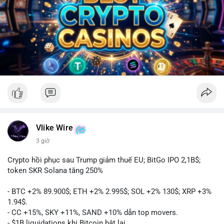
Vlike Wire
3 giờ
Crypto hồi phục sau Trump giảm thuế EU; BitGo IPO 2,1B$;
token SKR Solana tăng 250%
- BTC +2% 89.900$; ETH +2% 2.995$; SOL +2% 130$; XRP +3%
1.94$.
- CC +15%, SKY +11%, SAND +10% dẫn top movers.
- $1B liquidations khi Bitcoin bật lại.