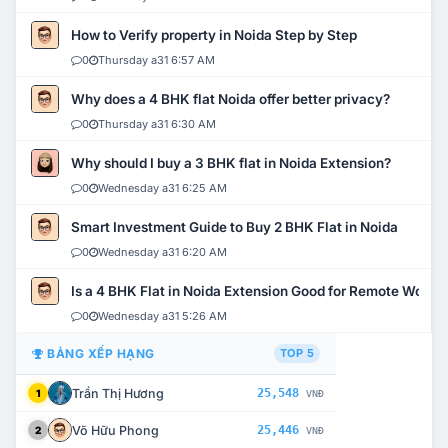
How to Verify property in Noida Step by Step
0
Thursday a31 6:57 AM
Why does a 4 BHK flat Noida offer better privacy?
0
Thursday a31 6:30 AM
Why should I buy a 3 BHK flat in Noida Extension?
0
Wednesday a31 6:25 AM
Smart Investment Guide to Buy 2 BHK Flat in Noida
0
Wednesday a31 6:20 AM
Is a 4 BHK Flat in Noida Extension Good for Remote Work?
0
Wednesday a31 5:26 AM
BẢNG XẾP HẠNG
TOP 5
Trần Thị Hương
25,548
1
VNĐ
Võ Hữu Phong
25,446
2
VNĐ