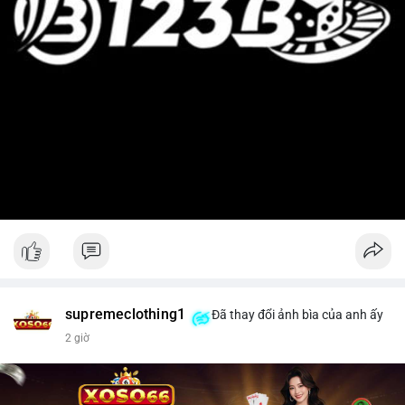
supremeclothing1
Đã thay đổi ảnh bìa của anh ấy
2 giờ