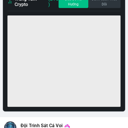
Crypto
)
Hướng
Dõi
Đội Trinh Sát Cá Voi