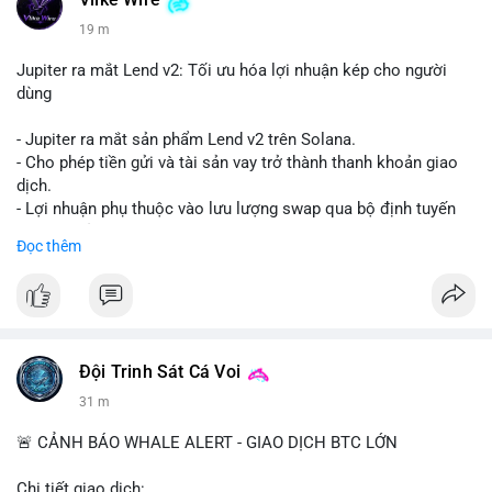
Vlike Wire
19 m
Jupiter ra mắt Lend v2: Tối ưu hóa lợi nhuận kép cho người
dùng
- Jupiter ra mắt sản phẩm Lend v2 trên Solana.
- Cho phép tiền gửi và tài sản vay trở thành thanh khoản giao
dịch.
- Lợi nhuận phụ thuộc vào lưu lượng swap qua bộ định tuyến
(router) của Jupiter.
Đọc thêm
- Tăng hiệu quả sử dụng vốn cho người dùng.
#solana
#jupiter
#sol
#defi
#binancesquare
$sol
Đội Trinh Sát Cá Voi
#vlikevn
#titanbot
31 m
📰 Nguồn: CoinDesk
🚨 CẢNH BÁO WHALE ALERT - GIAO DỊCH BTC LỚN
Chi tiết giao dịch: