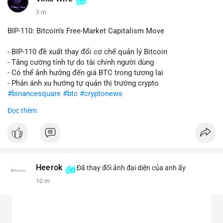
3 m
BIP-110: Bitcoin's Free-Market Capitalism Move
- BIP-110 đề xuất thay đổi cơ chế quản lý Bitcoin
- Tăng cường tính tự do tài chính người dùng
- Có thể ảnh hưởng đến giá BTC trong tương lai
- Phản ánh xu hướng tự quản thị trường crypto
#binancesquare
#btc
#cryptonews
Đọc thêm
$btc
#vlikevn
#titanbot
📰 Nguồn: CoinDesk
Heerok
Đã thay đổi ảnh đại diện của anh ấy
10 m