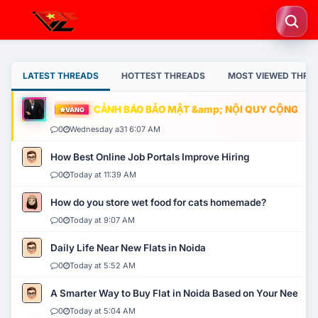
LATEST THREADS
HOTTEST THREADS
MOST VIEWED THRE
CẢNH BÁO BẢO MẬT &amp; NỘI QUY CỘNG ĐỒN
VÀNG
0
Wednesday a31 6:07 AM
How Best Online Job Portals Improve Hiring
0
Today at 11:39 AM
How do you store wet food for cats homemade?
0
Today at 9:07 AM
Daily Life Near New Flats in Noida
0
Today at 5:52 AM
A Smarter Way to Buy Flat in Noida Based on Your Needs
0
Today at 5:04 AM