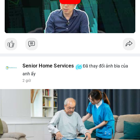
#52.8821BTC
#whalemove
#vilanh
#btcmempool
#3.4TrieuUSD
Senior Home Services
Đã thay đổi ảnh bìa của
anh ấy
2 giờ