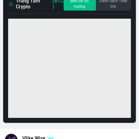
Trung Tâm
(BTC
Biểu Đồ Xu
Danh Sách Theo
Crypto
)
Hướng
Dõi
Vlike Wire