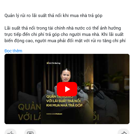
Quản lý rủi ro lãi suất thả nổi khi mua nhà trả góp
Lãi suất thả nổi trong tài chính nhà nước có thể ảnh hưởng
trực tiếp đến chi phí trả góp cho người mua nhà. Khi lãi suất
biến động cao, người mua phải đối mặt với rủi ro tăng chi phí
trả nợ không ngờ. Quản lý rủi ro cần bao gồm phân tích xu
Đọc thêm
hướng lãi suất, lựa chọn sản phẩm trả góp có tính bảo hiểm,
hoặc sử dụng tài chính cá nhân để ổn định chi phí. Các nhà
đầu tư cần theo dõi chính sách tiền tệ để đưa ra quyết định
mua nhà phù hợp.
🎥 Xem video trực tiếp tại:
Nguồn: VIETSUCCESS