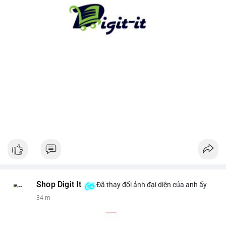
cho xu hướng dài hạn. Ngược lại, nếu tiền chuyển lên sàn, hãy
thận trọng với khả năng điều chỉnh giá ngắn hạn.
#13dot1743btc
#vilanh
#chuyennoibo
#mempoolbtc
#dongtienlon
Shop Digit It
Đã thay đổi ảnh đại diện của anh ấy
34 m