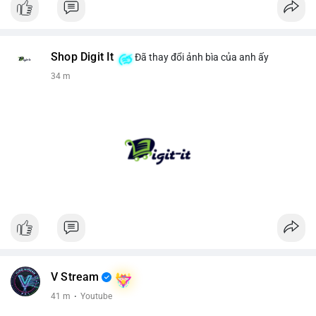
Shop Digit It
Đã thay đổi ảnh bìa của anh ấy
35 m
V Stream
41 m
·
Youtube