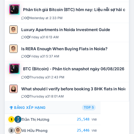
Phân tích giá Bitcoin (BTC) hôm nay: Liệu nỗi sợ hãi có mở
0
Yesterday at 2:33 PM
Luxury Apartments in Noida Investment Guide
0
Friday a31 6:13 AM
Is RERA Enough When Buying Flats in Noida?
0
Friday a31 5:37 AM
BTC (Bitcoin) - Phân tích snapshot ngày 06/08/2026
0
Thursday a31 2:43 PM
What should I verify before booking 3 BHK flats in Noida?
0
Thursday a31 8:01 AM
BẢNG XẾP HẠNG
TOP 5
Trần Thị Hương
25,548
1
VNĐ
Võ Hữu Phong
25,446
2
VNĐ