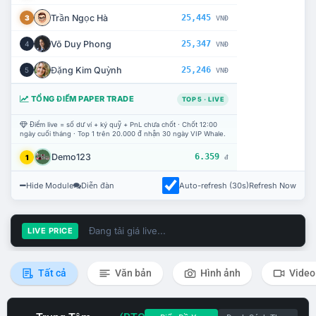
Trần Ngọc Hà
25,445
3
VNĐ
Võ Duy Phong
25,347
4
VNĐ
Đặng Kim Quỳnh
25,246
5
VNĐ
TỔNG ĐIỂM PAPER TRADE
TOP 5 · LIVE
Điểm live = số dư ví + ký quỹ + PnL chưa chốt · Chốt 12:00
ngày cuối tháng · Top 1 trên 20.000 đ nhận 30 ngày VIP Whale.
Demo123
6.359
1
đ
Hide Module
Diễn đàn
Auto-refresh (30s)
Refresh Now
Đang tải giá live...
LIVE PRICE
Tất cả
Văn bản
Hình ảnh
Video