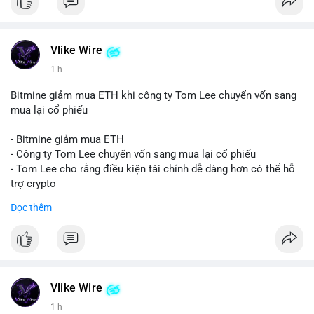
Vlike Wire
1 h
Bitmine giảm mua ETH khi công ty Tom Lee chuyển vốn sang
mua lại cổ phiếu
- Bitmine giảm mua ETH
- Công ty Tom Lee chuyển vốn sang mua lại cổ phiếu
- Tom Lee cho rằng điều kiện tài chính dễ dàng hơn có thể hỗ
trợ crypto
- CLARITY Act không đạt thăm dò trong Thượng viện trước kỳ
Đọc thêm
nghỉ tháng 8
#binancesquare
#cryptonews
#eth
$eth
Vlike Wire
#vlikevn
#titanbot
1 h