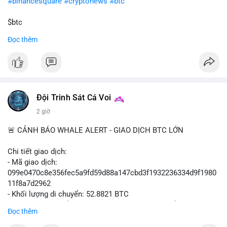
#binancesquare
#cryptonews
#btc
$btc
Đọc thêm
#vlikevn
#titanbot
📰 Nguồn: Cointelegraph
Đội Trinh Sát Cá Voi
2 giờ
🚨 CẢNH BÁO WHALE ALERT - GIAO DỊCH BTC LỚN
Chi tiết giao dịch:
- Mã giao dịch:
099e0470c8e356fec5a9fd59d88a147cbd3f1932236334d9f1980
11f8a7d2962
- Khối lượng di chuyển: 52.8821 BTC
- Giá trị ước tính: $3,434,742.21 USD (theo thị giá $64,951.00
Đọc thêm
USD)
- Thời gian: 13:19:49 2026-08-10 UTC