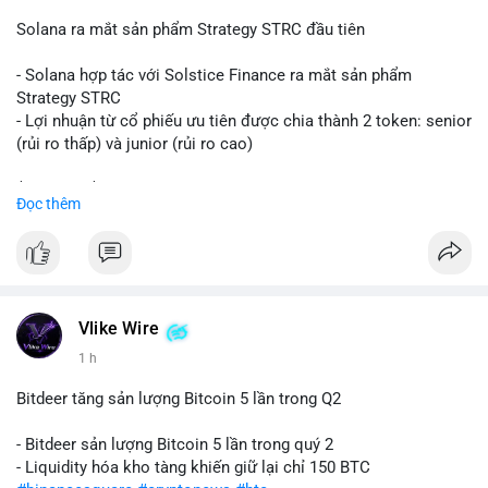
📰 Nguồn: CoinDesk
Solana ra mắt sản phẩm Strategy STRC đầu tiên
- Solana hợp tác với Solstice Finance ra mắt sản phẩm
Strategy STRC
- Lợi nhuận từ cổ phiếu ưu tiên được chia thành 2 token: senior
(rủi ro thấp) và junior (rủi ro cao)
$sol
#sol
$strc
#strc
Đọc thêm
#vlikevn
#titanbot
📰 Nguồn: CoinDesk
Vlike Wire
1 h
Bitdeer tăng sản lượng Bitcoin 5 lần trong Q2
- Bitdeer sản lượng Bitcoin 5 lần trong quý 2
- Liquidity hóa kho tàng khiến giữ lại chỉ 150 BTC