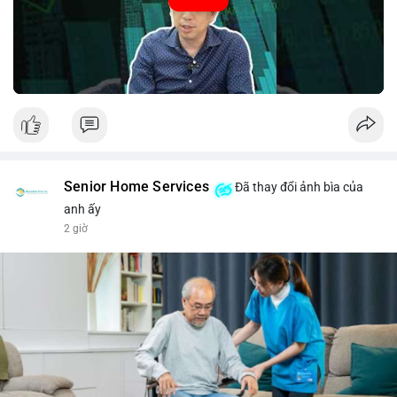
#52.8821BTC
#whalemove
#vilanh
#btcmempool
#3.4TrieuUSD
Senior Home Services
Đã thay đổi ảnh bìa của
anh ấy
2 giờ