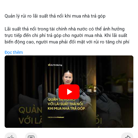
Quản lý rủi ro lãi suất thả nổi khi mua nhà trả góp
Lãi suất thả nổi trong tài chính nhà nước có thể ảnh hưởng
trực tiếp đến chi phí trả góp cho người mua nhà. Khi lãi suất
biến động cao, người mua phải đối mặt với rủi ro tăng chi phí
trả nợ không ngờ. Quản lý rủi ro cần bao gồm phân tích xu
Đọc thêm
hướng lãi suất, lựa chọn sản phẩm trả góp có tính bảo hiểm,
hoặc sử dụng tài chính cá nhân để ổn định chi phí. Các nhà
đầu tư cần theo dõi chính sách tiền tệ để đưa ra quyết định
mua nhà phù hợp.
🎥 Xem video trực tiếp tại:
Nguồn: VIETSUCCESS