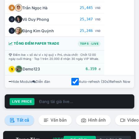
Trần Ngọc Hà
25,445
3
VNĐ
Võ Duy Phong
25,347
4
VNĐ
Đặng Kim Quỳnh
25,246
5
VNĐ
TỔNG ĐIỂM PAPER TRADE
TOP 5 · LIVE
Điểm live = số dư ví + ký quỹ + PnL chưa chốt · Chốt 12:00
ngày cuối tháng · Top 1 trên 20.000 đ nhận 30 ngày VIP Whale.
Demo123
6.359
1
đ
Hide Module
Diễn đàn
Auto-refresh (30s)
Refresh Now
Đang tải giá live...
LIVE PRICE
Tất cả
Văn bản
Hình ảnh
Video