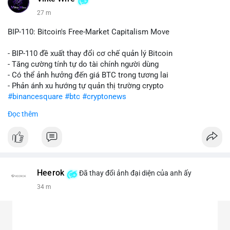
27 m
BIP-110: Bitcoin's Free-Market Capitalism Move
- BIP-110 đề xuất thay đổi cơ chế quản lý Bitcoin
- Tăng cường tính tự do tài chính người dùng
- Có thể ảnh hưởng đến giá BTC trong tương lai
- Phản ánh xu hướng tự quản thị trường crypto
#binancesquare
#btc
#cryptonews
Đọc thêm
$btc
#vlikevn
#titanbot
📰 Nguồn: CoinDesk
Heerok
Đã thay đổi ảnh đại diện của anh ấy
34 m