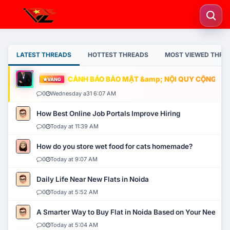
LATEST THREADS
HOTTEST THREADS
MOST VIEWED THRE
CẢNH BÁO BẢO MẬT &amp; NỘI QUY CỘNG ĐỒNG
VÀNG
0
Wednesday a31 6:07 AM
How Best Online Job Portals Improve Hiring
0
Today at 11:39 AM
How do you store wet food for cats homemade?
0
Today at 9:07 AM
Daily Life Near New Flats in Noida
0
Today at 5:52 AM
A Smarter Way to Buy Flat in Noida Based on Your Needs
0
Today at 5:04 AM