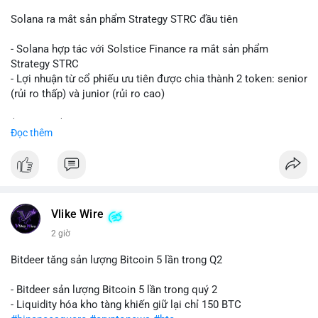
📰 Nguồn: CoinDesk
Solana ra mắt sản phẩm Strategy STRC đầu tiên
- Solana hợp tác với Solstice Finance ra mắt sản phẩm
Strategy STRC
- Lợi nhuận từ cổ phiếu ưu tiên được chia thành 2 token: senior
(rủi ro thấp) và junior (rủi ro cao)
$sol
#sol
$strc
#strc
Đọc thêm
#vlikevn
#titanbot
📰 Nguồn: CoinDesk
Vlike Wire
2 giờ
Bitdeer tăng sản lượng Bitcoin 5 lần trong Q2
- Bitdeer sản lượng Bitcoin 5 lần trong quý 2
- Liquidity hóa kho tàng khiến giữ lại chỉ 150 BTC