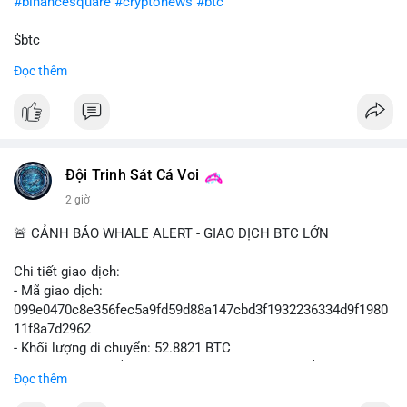
#binancesquare
#cryptonews
#btc
$btc
Đọc thêm
#vlikevn
#titanbot
📰 Nguồn: Cointelegraph
Đội Trinh Sát Cá Voi
2 giờ
🚨 CẢNH BÁO WHALE ALERT - GIAO DỊCH BTC LỚN
Chi tiết giao dịch:
- Mã giao dịch:
099e0470c8e356fec5a9fd59d88a147cbd3f1932236334d9f1980
11f8a7d2962
- Khối lượng di chuyển: 52.8821 BTC
- Giá trị ước tính: $3,434,742.21 USD (theo thị giá $64,951.00
Đọc thêm
USD)
- Thời gian: 13:19:49 2026-08-10 UTC