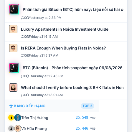
Phân tích giá Bitcoin (BTC) hôm nay: Liệu nỗi sợ hãi có mở 
0
Yesterday at 2:33 PM
Luxury Apartments in Noida Investment Guide
0
Friday a31 6:13 AM
Is RERA Enough When Buying Flats in Noida?
0
Friday a31 5:37 AM
BTC (Bitcoin) - Phân tích snapshot ngày 06/08/2026
0
Thursday a31 2:43 PM
What should I verify before booking 3 BHK flats in Noida?
0
Thursday a31 8:01 AM
BẢNG XẾP HẠNG
TOP 5
Trần Thị Hương
25,548
1
VNĐ
Võ Hữu Phong
25,446
2
VNĐ