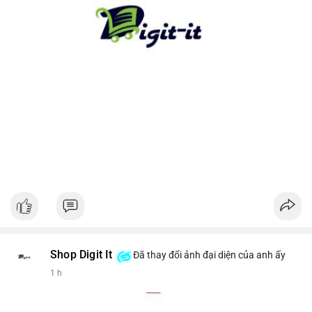
cho xu hướng dài hạn. Ngược lại, nếu tiền chuyển lên sàn, hãy
thận trọng với khả năng điều chỉnh giá ngắn hạn.
#13dot1743btc
#vilanh
#chuyennoibo
#mempoolbtc
#dongtienlon
Shop Digit It
Đã thay đổi ảnh đại diện của anh ấy
1 h