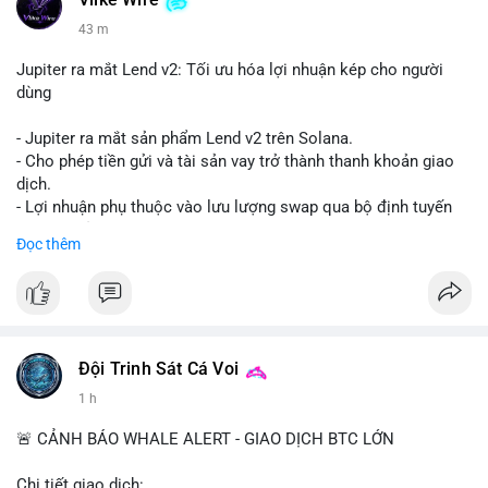
Vlike Wire
43 m
Jupiter ra mắt Lend v2: Tối ưu hóa lợi nhuận kép cho người
dùng
- Jupiter ra mắt sản phẩm Lend v2 trên Solana.
- Cho phép tiền gửi và tài sản vay trở thành thanh khoản giao
dịch.
- Lợi nhuận phụ thuộc vào lưu lượng swap qua bộ định tuyến
(router) của Jupiter.
Đọc thêm
- Tăng hiệu quả sử dụng vốn cho người dùng.
#solana
#jupiter
#sol
#defi
#binancesquare
$sol
Đội Trinh Sát Cá Voi
#vlikevn
#titanbot
1 h
📰 Nguồn: CoinDesk
🚨 CẢNH BÁO WHALE ALERT - GIAO DỊCH BTC LỚN
Chi tiết giao dịch: