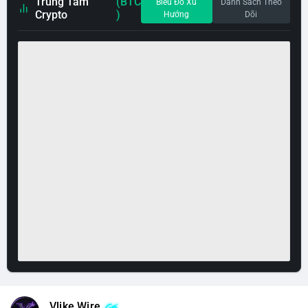
Trung Tâm
(BTC
Biểu Đồ Xu
Danh Sách Theo
Crypto
)
Hướng
Dõi
Vlike Wire