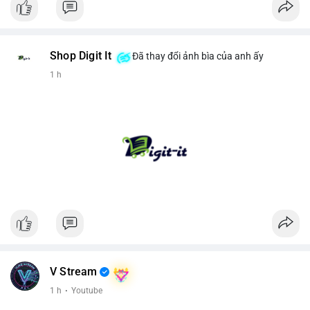
Shop Digit It
Đã thay đổi ảnh bìa của anh ấy
1 h
V Stream
1 h
·
Youtube