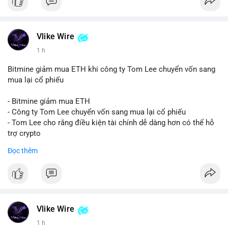
Vlike Wire
1 h
Bitmine giảm mua ETH khi công ty Tom Lee chuyển vốn sang
mua lại cổ phiếu
- Bitmine giảm mua ETH
- Công ty Tom Lee chuyển vốn sang mua lại cổ phiếu
- Tom Lee cho rằng điều kiện tài chính dễ dàng hơn có thể hỗ
trợ crypto
- CLARITY Act không đạt thăm dò trong Thượng viện trước kỳ
Đọc thêm
nghỉ tháng 8
#binancesquare
#cryptonews
#eth
$eth
Vlike Wire
#vlikevn
#titanbot
1 h