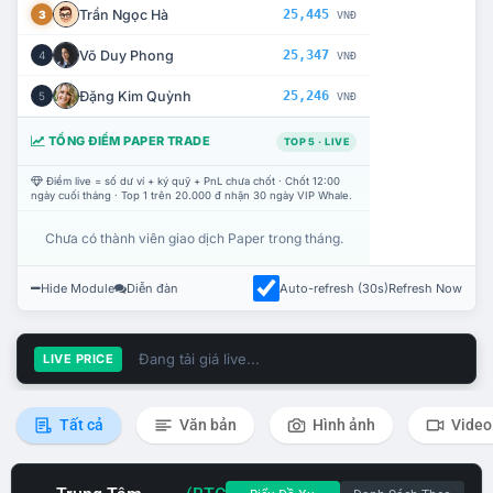
Trần Ngọc Hà
25,445
3
VNĐ
Võ Duy Phong
25,347
4
VNĐ
Đặng Kim Quỳnh
25,246
5
VNĐ
TỔNG ĐIỂM PAPER TRADE
TOP 5 · LIVE
Điểm live = số dư ví + ký quỹ + PnL chưa chốt · Chốt 12:00
ngày cuối tháng · Top 1 trên 20.000 đ nhận 30 ngày VIP Whale.
Chưa có thành viên giao dịch Paper trong tháng.
Hide Module
Diễn đàn
Auto-refresh (30s)
Refresh Now
Đang tải giá live...
LIVE PRICE
Tất cả
Văn bản
Hình ảnh
Video