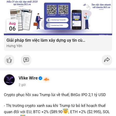
Aug
06
Giải pháp tìm việc làm xây dựng uy tín cùng mức lương thưởng hấp dẫn ?️
Hưng Yên
Vlike Wire
2 giờ
Crypto phục hồi sau Trump lùi về thuế; BitGo IPO 2,1 tỷ USD
- Thị trường crypto xanh sau khi Trump từ bỏ kế hoạch thuế
quan đối với EU; BTC +2% ($89.90
, ETH +2% ($2.995), SOL