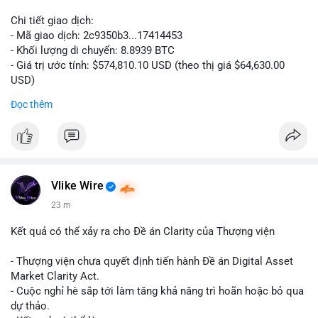
Chi tiết giao dịch:
- Mã giao dịch: 2c9350b3...17414453
- Khối lượng di chuyển: 8.8939 BTC
- Giá trị ước tính: $574,810.10 USD (theo thị giá $64,630.00
USD)
- Thời gian: 04:19:58 2026-08-06 UTC
Đọc thêm
Nhận định phân tích: Khối lượng 8.8939 BTC trị giá hơn nửa
triệu USD được di chuyển trong một giao dịch duy nhất cho
thấy dấu hiệu của một tổ chức hoặc cá nhân sở hữu lượng tài
sản lớn đang tái cơ cấu danh mục. Với mức giá hiện tại, hành
động này nghiêng về khả năng chuyển đến ví lạnh để tích trữ
Vlike Wire
dài hạn hơn là bán tháo, bởi nếu muốn thanh khoản ngay, cá
23 m
voi thường chia nhỏ giao dịch để tránh trượt giá. Tuy nhiên,
một phần nhỏ khối lượng này vẫn có thể được dùng để đặt
Kết quả có thể xảy ra cho Đề án Clarity của Thượng viện
lệnh trên sàn, tạo áp lực tâm lý ngắn hạn lên thị trường.
- Thượng viện chưa quyết định tiến hành Đề án Digital Asset
Lời khuyên: Nhà đầu tư nhỏ lẻ nên theo dõi thêm các giao dịch
Market Clarity Act.
tiếp theo từ cùng một địa chỉ nguồn để xác định rõ xu hướng.
- Cuộc nghỉ hè sắp tới làm tăng khả năng trì hoãn hoặc bỏ qua
Không nên hành động vội vàng dựa trên một giao dịch đơn lẻ,
dự thảo.