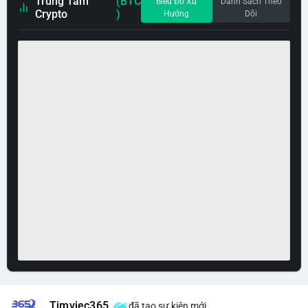
Trung Tâm
(BTC
Biểu Đồ Xu
Danh Sách Theo
Crypto
)
Hướng
Dõi
Timviec365
đã tạo sự kiện mới