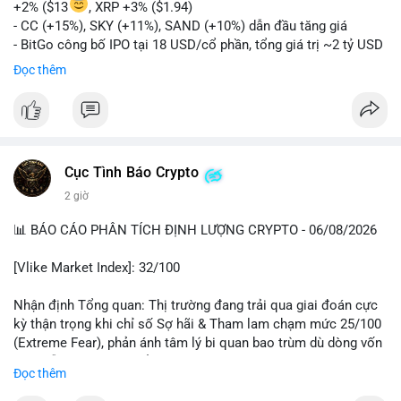
+2% ($13
, XRP +3% ($1.94)
- CC (+15%), SKY (+11%), SAND (+10%) dẫn đầu tăng giá
- BitGo công bố IPO tại 18 USD/cổ phần, tổng giá trị ~2 tỷ USD
- Vitalik Buterin đề xuất DVT staking bản địa để tăng cường
Đọc thêm
bảo mật và phi tập trung Ethereum
- Hong Kong phát hành giấy phép stablecoin mới với yêu cầu
tuân thủ nghiêm ngặt
- Nga xác định crypto là tài sản hợp pháp, tạo tiền lệ pháp lý
- Trump hy vọng ký vào luật cấu trúc thị trường crypto sớm
Cục Tình Báo Crypto
nonostante sự bất đồng trong Quốc hội
- Saga’s EVM blockchain ngừng hoạt động sau cuộc tấn công
2 giờ
7 triệu USD
📊 BÁO CÁO PHÂN TÍCH ĐỊNH LƯỢNG CRYPTO - 06/08/2026
- Steak ’n Shake cho phép nhân viên nhận lương một phần dưới
dạng Bitcoin
[Vlike Market Index]: 32/100
#binancesquare
#cryptonews
#btc
#eth
#sol
#xrp
#bitgo
#vitalikbuterin
#stablecoin
#hongkong
#russia
#trump
#saga
Nhận định Tổng quan: Thị trường đang trải qua giai đoán cực
#steaknshake
kỳ thận trọng khi chỉ số Sợ hãi & Tham lam chạm mức 25/100
(Extreme Fear), phản ánh tâm lý bi quan bao trùm dù dòng vốn
$btc $eth $sol $xrp $cc
#cc
$sky
#sky
$sand
#sand
DeFi vẫn cho thấy sự ổn định tương đối.
Đọc thêm
#vlikevn
#titanbot
Phân tích Dòng tiền DeFi (DefiLlama): Tổng TVL DeFi đạt