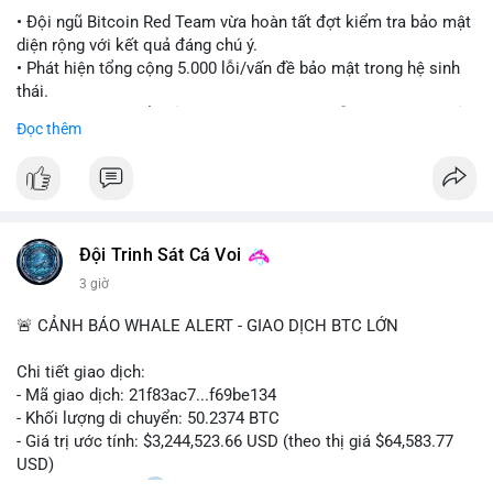
#ethereuml2
• Đội ngũ Bitcoin Red Team vừa hoàn tất đợt kiểm tra bảo mật
diện rộng với kết quả đáng chú ý.
• Phát hiện tổng cộng 5.000 lỗi/vấn đề bảo mật trong hệ sinh
thái.
• Các nhà phát triển cảnh báo về tình trạng hỗn loạn và các rủi
Đọc thêm
ro bảo mật đang bủa vây người dùng trong giai đoạn này.
#bitcoin
#cryptosecurity
#blockchain
#binancesquare
#btc
$btc
Đội Trinh Sát Cá Voi
#vlikevn
#titanbot
3 giờ
📰 Nguồn: Cointelegraph
🚨 CẢNH BÁO WHALE ALERT - GIAO DỊCH BTC LỚN
Chi tiết giao dịch:
- Mã giao dịch: 21f83ac7...f69be134
- Khối lượng di chuyển: 50.2374 BTC
- Giá trị ước tính: $3,244,523.66 USD (theo thị giá $64,583.77
USD)
- Thời gian: 01:20
1 2026-08-06 UTC