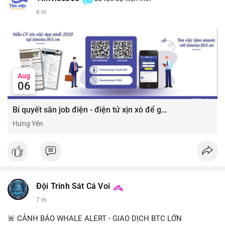
6 m
Aug
06
Bí quyết săn job điện - điện tử xịn xò để gia tăng thu nhập ⚡
Hưng Yên
Đội Trinh Sát Cá Voi
7 m
🚨 CẢNH BÁO WHALE ALERT - GIAO DỊCH BTC LỚN