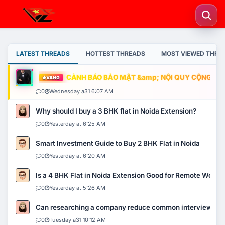
LATEST THREADS
HOTTEST THREADS
MOST VIEWED THRE
CẢNH BÁO BẢO MẬT &amp; NỘI QUY CỘNG ĐỒNG
VÀNG
0
Wednesday a31 6:07 AM
Why should I buy a 3 BHK flat in Noida Extension?
0
Yesterday at 6:25 AM
Smart Investment Guide to Buy 2 BHK Flat in Noida
0
Yesterday at 6:20 AM
Is a 4 BHK Flat in Noida Extension Good for Remote Work?
0
Yesterday at 5:26 AM
Can researching a company reduce common interview mi
0
Tuesday a31 10:12 AM