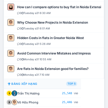
How can I compare options to buy flat in Noida Extension?
0
Tuesday a31 6:30 AM
Why Choose New Projects in Noida Extension
0
Tuesday a31 6:01 AM
Hidden Costs in flats in Greater Noida West
0
Tuesday a31 5:26 AM
Avoid Common Interview Mistakes and Impress
0
Monday a31 10:55 AM
Are flats in Noida Extension good for families?
0
Monday a31 7:10 AM
BẢNG XẾP HẠNG
TOP 5
Trần Thị Hương
25,548
1
VNĐ
Võ Hữu Phong
25,446
2
VNĐ