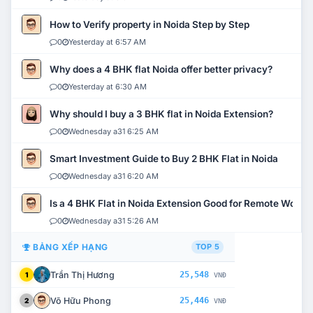
How to Verify property in Noida Step by Step
0
Yesterday at 6:57 AM
Why does a 4 BHK flat Noida offer better privacy?
0
Yesterday at 6:30 AM
Why should I buy a 3 BHK flat in Noida Extension?
0
Wednesday a31 6:25 AM
Smart Investment Guide to Buy 2 BHK Flat in Noida
0
Wednesday a31 6:20 AM
Is a 4 BHK Flat in Noida Extension Good for Remote Work?
0
Wednesday a31 5:26 AM
BẢNG XẾP HẠNG
TOP 5
Trần Thị Hương
25,548
1
VNĐ
Võ Hữu Phong
25,446
2
VNĐ