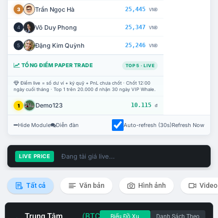
Trần Ngọc Hà
25,445
3
VNĐ
Võ Duy Phong
25,347
4
VNĐ
Đặng Kim Quỳnh
25,246
5
VNĐ
TỔNG ĐIỂM PAPER TRADE
TOP 5 · LIVE
Điểm live = số dư ví + ký quỹ + PnL chưa chốt · Chốt 12:00
ngày cuối tháng · Top 1 trên 20.000 đ nhận 30 ngày VIP Whale.
Demo123
10.115
1
đ
Hide Module
Diễn đàn
Auto-refresh (30s)
Refresh Now
Đang tải giá live...
LIVE PRICE
Tất cả
Văn bản
Hình ảnh
Video
Trung Tâm
(BTC
Biểu Đồ Xu
Danh Sách Theo