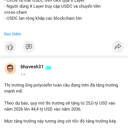
- Circle ra mắt USDC trên OKX qua X Layer
📰 Nguồn: Decrypt
- Người dùng X Layer truy cập USDC và chuyển tiền
cross‑chain
- USDC lan rộng khắp các blockchain lớn
#binancesquare
#cryptonews
#usdc
#okx
#xlayer
Đọc thêm
$usdc
#vlikevn
#titanbot
📰 Nguồn: Cointelegraph
bhavesh31
1 h
Thị trường ống polyolefin toàn cầu đang trên đà tăng trưởng
mạnh mẽ.
Theo dự báo, quy mô thị trường sẽ tăng từ 25,0 tỷ USD vào
năm 2026 lên 44,4 tỷ USD vào năm 2036.
Mức tăng trưởng này tương ứng với tốc độ tăng trưởng kép
hàng năm (CAGR) đạt 5,9% trong giai đoạn dự báo.