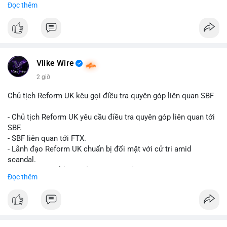
Đọc thêm
Đây là tín hiệu tích cực cho các nhà sản xuất, nhà phân phối và
nhà đầu tư trong ngành vật liệu xây dựng và hạ tầng.
Bạn đánh giá thế nào về tiềm năng của dòng sản phẩm ống
nhựa polyolefin trong tương lai?
Vlike Wire
2 giờ
Chủ tịch Reform UK kêu gọi điều tra quyên góp liên quan SBF
- Chủ tịch Reform UK yêu cầu điều tra quyên góp liên quan tới
SBF.
- SBF liên quan tới FTX.
- Lãnh đạo Reform UK chuẩn bị đối mặt với cử tri amid
scandal.
- Sự kiện có thể ảnh hưởng đến hình ảnh SBF và FTX.
Đọc thêm
- Không có thông tin tác động thị trường ngay lập tức.
#binancesquare
#cryptonews
#sbf
#ftx
#reformuk
$btc $eth