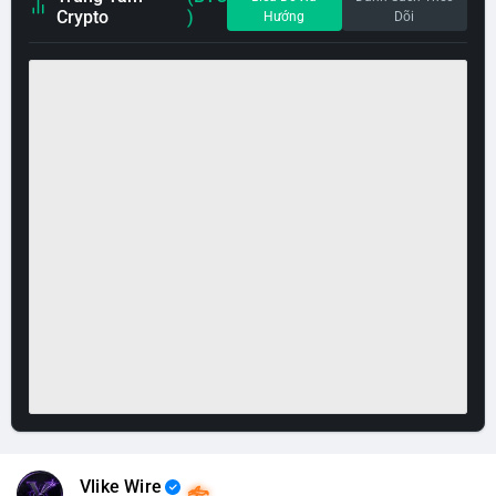
Crypto
)
Hướng
Dõi
Vlike Wire