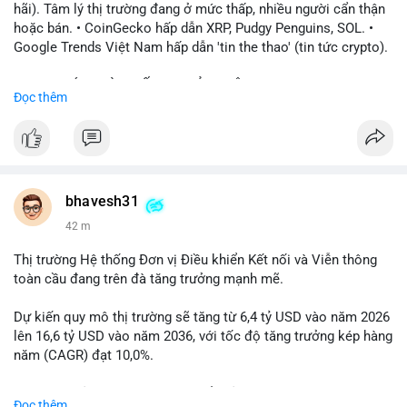
hãi). Tâm lý thị trường đang ở mức thấp, nhiều người cẩn thận
hoặc bán. • CoinGecko hấp dẫn XRP, Pudgy Penguins, SOL. •
Google Trends Việt Nam hấp dẫn 'tin the thao' (tin tức crypto).
📈 XU HƯỚNG TÌM KIẾM & THẢO LUẬN: • XRP, SOL, PENGU,
Đọc thêm
ONDO, CASHCAT. • Chủ đề 'tô thị ty na' (tỷ giá) và 'giao thông'
(giao thông tài chính). • Bàn tán Binance Square tập trung vào
BTC breakout và lệnh long/short.
💬 DÒNG CHẢY TIN TỨC & TRUYỀN THÔNG: • Trump khẳng
định crypto là 'vấn đề lớn' giúp giảm áp lực USD. • Binance hỗ
bhavesh31
trợ cổ phiếu Apple/IBM. • Bài đăng hấp dẫn về $HFT, $SKYAI,
42 m
$BICO. • Tin nhắn cảnh báo về hack North Korea (Bybit).
Thị trường Hệ thống Đơn vị Điều khiển Kết nối và Viễn thông
💡 NHẬN ĐỊNH & KHUYẾN NGHỊ: Tâm lý thị trường đang phân
toàn cầu đang trên đà tăng trưởng mạnh mẽ.
cực. Sợ hãi do chỉ số thấp, nhưng hấp dẫn từ xu hướng meme
coin (PENGU, CASHCAT) và tin cậy từ các dự án lớn (BTC,
Dự kiến quy mô thị trường sẽ tăng từ 6,4 tỷ USD vào năm 2026
SOL). Rủi ro tăng nếu không có thông tin rõ ràng về quy định.
lên 16,6 tỷ USD vào năm 2036, với tốc độ tăng trưởng kép hàng
năm (CAGR) đạt 10,0%.
📊 Nguồn: Radar Tâm Lý Thị Trường
Sự tăng trưởng này được thúc đẩy bởi nhu cầu ngày càng cao
Đọc thêm