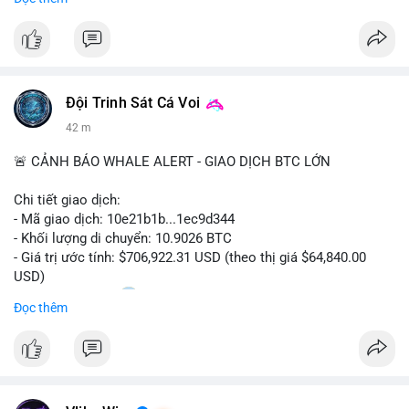
trong các lĩnh vực ô tô, logistics và thiết bị thông minh.
Doanh nghiệp cần theo dõi xu hướng này để nắm bắt cơ hội
đầu tư và phát triển giải pháp kết nối tiên tiến.
Đội Trinh Sát Cá Voi
42 m
🚨 CẢNH BÁO WHALE ALERT - GIAO DỊCH BTC LỚN
Chi tiết giao dịch:
- Mã giao dịch: 10e21b1b...1ec9d344
- Khối lượng di chuyển: 10.9026 BTC
- Giá trị ước tính: $706,922.31 USD (theo thị giá $64,840.00
USD)
- Thời gian: 18:20
0 2026-08-07 UTC
Đọc thêm
Nhận định phân tích:
Giao dịch 10.9 BTC trị giá hơn 706 nghìn USD được thực hiện
trong khung giờ thanh khoản mỏng (giờ châu Á) cho thấy chủ
ví có chủ đích rõ ràng, không phải lệnh gấp. Quy mô này