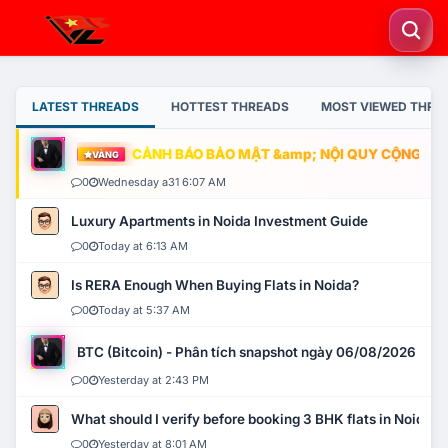
LATEST THREADS
HOTTEST THREADS
MOST VIEWED THRE
CẢNH BÁO BẢO MẬT &amp; NỘI QUY CỘNG ĐỒNG
VÀNG
0
Wednesday a31 6:07 AM
Luxury Apartments in Noida Investment Guide
0
Today at 6:13 AM
Is RERA Enough When Buying Flats in Noida?
0
Today at 5:37 AM
BTC (Bitcoin) - Phân tích snapshot ngày 06/08/2026
0
Yesterday at 2:43 PM
What should I verify before booking 3 BHK flats in Noida?
0
Yesterday at 8:01 AM