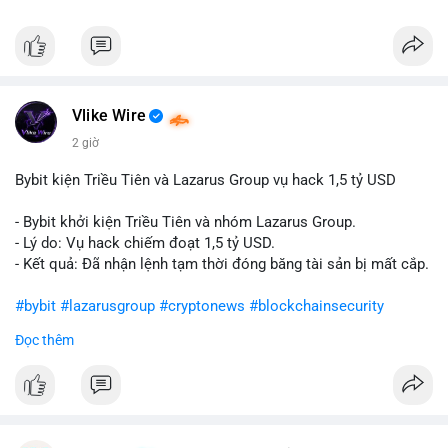
Vlike Wire
2 giờ
Bybit kiện Triều Tiên và Lazarus Group vụ hack 1,5 tỷ USD
- Bybit khởi kiện Triều Tiên và nhóm Lazarus Group.
- Lý do: Vụ hack chiếm đoạt 1,5 tỷ USD.
- Kết quả: Đã nhận lệnh tạm thời đóng băng tài sản bị mất cắp.
#bybit
#lazarusgroup
#cryptonews
#blockchainsecurity
Đọc thêm
$btc $eth
#vlikevn
#titanbot
📰 Nguồn: CoinDesk