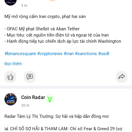
5 m
Mỹ mở rộng cấm Iran crypto, phạt hai sàn
- OFAC Mỹ phạt Shelbit và Aban Tether
- Mục tiêu: cắt nguồn tiền điện tử và ngoại tệ của Iran
- Hành động tiếp tục chiến dịch áp lực tài chính Washington
#binancesquare
#cryptonews
#iran
#sanctions
#usdt
Đọc thêm
$usdt
#vlikevn
#titanbot
📰 Nguồn: CoinDesk
Coin Radar
30 m
Radar Tâm Lý Thị Trường: Sợ hãi và hấp dẫn đồng mơ
📊 CHỈ SỐ SỢ HÃI & THAM LAM: Chỉ số Fear & Greed 29 (sợ