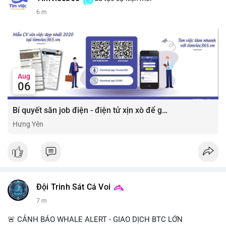
6 m
Aug
06
Bí quyết săn job điện - điện tử xịn xò để gia tăng thu nhập ⚡
Hưng Yên
Đội Trinh Sát Cá Voi
7 m
🚨 CẢNH BÁO WHALE ALERT - GIAO DỊCH BTC LỚN