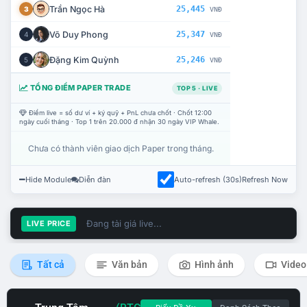
Trần Ngọc Hà
25,445
3
VNĐ
Võ Duy Phong
25,347
4
VNĐ
Đặng Kim Quỳnh
25,246
5
VNĐ
TỔNG ĐIỂM PAPER TRADE
TOP 5 · LIVE
Điểm live = số dư ví + ký quỹ + PnL chưa chốt · Chốt 12:00
ngày cuối tháng · Top 1 trên 20.000 đ nhận 30 ngày VIP Whale.
Chưa có thành viên giao dịch Paper trong tháng.
Hide Module
Diễn đàn
Auto-refresh (30s)
Refresh Now
Đang tải giá live...
LIVE PRICE
Tất cả
Văn bản
Hình ảnh
Video