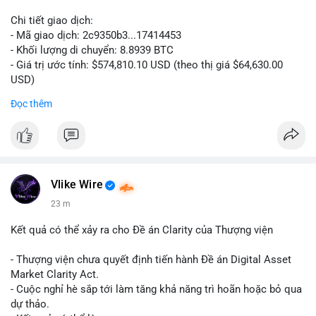
Chi tiết giao dịch:
- Mã giao dịch: 2c9350b3...17414453
- Khối lượng di chuyển: 8.8939 BTC
- Giá trị ước tính: $574,810.10 USD (theo thị giá $64,630.00
USD)
- Thời gian: 04:19:58 2026-08-06 UTC
Đọc thêm
Nhận định phân tích: Khối lượng 8.8939 BTC trị giá hơn nửa
triệu USD được di chuyển trong một giao dịch duy nhất cho
thấy dấu hiệu của một tổ chức hoặc cá nhân sở hữu lượng tài
sản lớn đang tái cơ cấu danh mục. Với mức giá hiện tại, hành
động này nghiêng về khả năng chuyển đến ví lạnh để tích trữ
Vlike Wire
dài hạn hơn là bán tháo, bởi nếu muốn thanh khoản ngay, cá
23 m
voi thường chia nhỏ giao dịch để tránh trượt giá. Tuy nhiên,
một phần nhỏ khối lượng này vẫn có thể được dùng để đặt
Kết quả có thể xảy ra cho Đề án Clarity của Thượng viện
lệnh trên sàn, tạo áp lực tâm lý ngắn hạn lên thị trường.
- Thượng viện chưa quyết định tiến hành Đề án Digital Asset
Lời khuyên: Nhà đầu tư nhỏ lẻ nên theo dõi thêm các giao dịch
Market Clarity Act.
tiếp theo từ cùng một địa chỉ nguồn để xác định rõ xu hướng.
- Cuộc nghỉ hè sắp tới làm tăng khả năng trì hoãn hoặc bỏ qua
Không nên hành động vội vàng dựa trên một giao dịch đơn lẻ,
dự thảo.