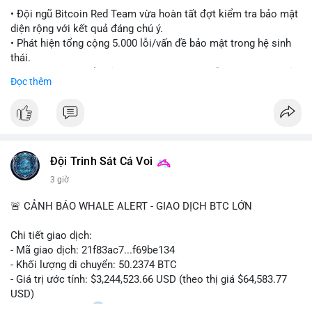
#ethereuml2
• Đội ngũ Bitcoin Red Team vừa hoàn tất đợt kiểm tra bảo mật
diện rộng với kết quả đáng chú ý.
• Phát hiện tổng cộng 5.000 lỗi/vấn đề bảo mật trong hệ sinh
thái.
• Các nhà phát triển cảnh báo về tình trạng hỗn loạn và các rủi
Đọc thêm
ro bảo mật đang bủa vây người dùng trong giai đoạn này.
#bitcoin
#cryptosecurity
#blockchain
#binancesquare
#btc
$btc
Đội Trinh Sát Cá Voi
#vlikevn
#titanbot
3 giờ
📰 Nguồn: Cointelegraph
🚨 CẢNH BÁO WHALE ALERT - GIAO DỊCH BTC LỚN
Chi tiết giao dịch:
- Mã giao dịch: 21f83ac7...f69be134
- Khối lượng di chuyển: 50.2374 BTC
- Giá trị ước tính: $3,244,523.66 USD (theo thị giá $64,583.77
USD)
- Thời gian: 01:20
1 2026-08-06 UTC