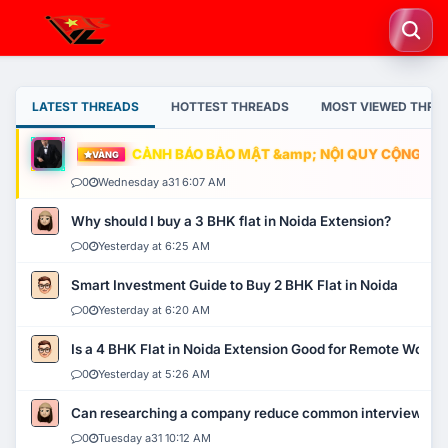
LATEST THREADS
HOTTEST THREADS
MOST VIEWED THRE
CẢNH BÁO BẢO MẬT &amp; NỘI QUY CỘNG ĐỒNG
VÀNG
0
Wednesday a31 6:07 AM
Why should I buy a 3 BHK flat in Noida Extension?
0
Yesterday at 6:25 AM
Smart Investment Guide to Buy 2 BHK Flat in Noida
0
Yesterday at 6:20 AM
Is a 4 BHK Flat in Noida Extension Good for Remote Work?
0
Yesterday at 5:26 AM
Can researching a company reduce common interview mi
0
Tuesday a31 10:12 AM