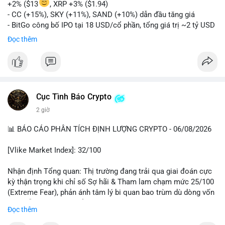
+2% ($13
, XRP +3% ($1.94)
- CC (+15%), SKY (+11%), SAND (+10%) dẫn đầu tăng giá
- BitGo công bố IPO tại 18 USD/cổ phần, tổng giá trị ~2 tỷ USD
- Vitalik Buterin đề xuất DVT staking bản địa để tăng cường
Đọc thêm
bảo mật và phi tập trung Ethereum
- Hong Kong phát hành giấy phép stablecoin mới với yêu cầu
tuân thủ nghiêm ngặt
- Nga xác định crypto là tài sản hợp pháp, tạo tiền lệ pháp lý
- Trump hy vọng ký vào luật cấu trúc thị trường crypto sớm
Cục Tình Báo Crypto
nonostante sự bất đồng trong Quốc hội
- Saga’s EVM blockchain ngừng hoạt động sau cuộc tấn công
2 giờ
7 triệu USD
📊 BÁO CÁO PHÂN TÍCH ĐỊNH LƯỢNG CRYPTO - 06/08/2026
- Steak ’n Shake cho phép nhân viên nhận lương một phần dưới
dạng Bitcoin
[Vlike Market Index]: 32/100
#binancesquare
#cryptonews
#btc
#eth
#sol
#xrp
#bitgo
#vitalikbuterin
#stablecoin
#hongkong
#russia
#trump
#saga
Nhận định Tổng quan: Thị trường đang trải qua giai đoán cực
#steaknshake
kỳ thận trọng khi chỉ số Sợ hãi & Tham lam chạm mức 25/100
(Extreme Fear), phản ánh tâm lý bi quan bao trùm dù dòng vốn
$btc $eth $sol $xrp $cc
#cc
$sky
#sky
$sand
#sand
DeFi vẫn cho thấy sự ổn định tương đối.
Đọc thêm
#vlikevn
#titanbot
Phân tích Dòng tiền DeFi (DefiLlama): Tổng TVL DeFi đạt