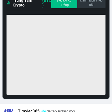
Trung Tâm
(BTC
Biểu Đồ Xu
Danh Sách Theo
Crypto
)
Hướng
Dõi
Timviec365
đã tạo sự kiện mới