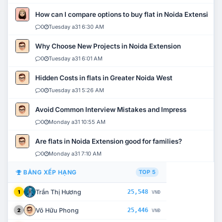
How can I compare options to buy flat in Noida Extension?
0
Tuesday a31 6:30 AM
Why Choose New Projects in Noida Extension
0
Tuesday a31 6:01 AM
Hidden Costs in flats in Greater Noida West
0
Tuesday a31 5:26 AM
Avoid Common Interview Mistakes and Impress
0
Monday a31 10:55 AM
Are flats in Noida Extension good for families?
0
Monday a31 7:10 AM
BẢNG XẾP HẠNG
TOP 5
Trần Thị Hương
25,548
1
VNĐ
Võ Hữu Phong
25,446
2
VNĐ