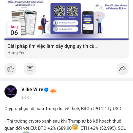
Aug
06
Giải pháp tìm việc làm xây dựng uy tín cùng mức lương thưởng hấp dẫn ?️
Hưng Yên
Vlike Wire
2 giờ
Crypto phục hồi sau Trump lùi về thuế; BitGo IPO 2,1 tỷ USD
- Thị trường crypto xanh sau khi Trump từ bỏ kế hoạch thuế
quan đối với EU; BTC +2% ($89.90
, ETH +2% ($2.995), SOL