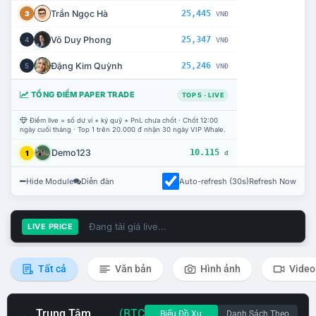
Trần Ngọc Hà
25,445
3
VNĐ
Võ Duy Phong
25,347
4
VNĐ
Đặng Kim Quỳnh
25,246
5
VNĐ
TỔNG ĐIỂM PAPER TRADE
TOP 5 · LIVE
Điểm live = số dư ví + ký quỹ + PnL chưa chốt · Chốt 12:00
ngày cuối tháng · Top 1 trên 20.000 đ nhận 30 ngày VIP Whale.
Demo123
10.115
1
đ
Hide Module
Diễn đàn
Auto-refresh (30s)
Refresh Now
Đang tải giá live...
LIVE PRICE
Tất cả
Văn bản
Hình ảnh
Video
Trung Tâm
(BTC
Biểu Đồ Xu
Danh Sách Theo