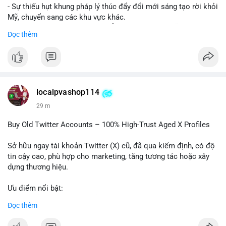
- Sự thiếu hụt khung pháp lý thúc đẩy đổi mới sáng tạo rời khỏi
Mỹ, chuyển sang các khu vực khác.
- Các trung tâm tài chính châu Á có cơ hội chiếm lĩnh thị
Đọc thêm
trường khi Mỹ còn đang lúng túng về luật pháp.
#binancesquare
#cryptonews
#regulation
#asia
#blockchain
$btc $eth
localpvashop114
#vlikevn
#titanbot
29 m
📰 Nguồn: Cointelegraph
Buy Old Twitter Accounts – 100% High-Trust Aged X Profiles
Sở hữu ngay tài khoản Twitter (X) cũ, đã qua kiểm định, có độ
tin cậy cao, phù hợp cho marketing, tăng tương tác hoặc xây
dựng thương hiệu.
Ưu điểm nổi bật:
- Tài khoản aged, có lịch sử hoạt động lâu năm
Đọc thêm
- Hồ sơ hoàn chỉnh, giảm nguy cơ bị khóa
- Hỗ trợ 24/7, phản hồi nhanh chóng