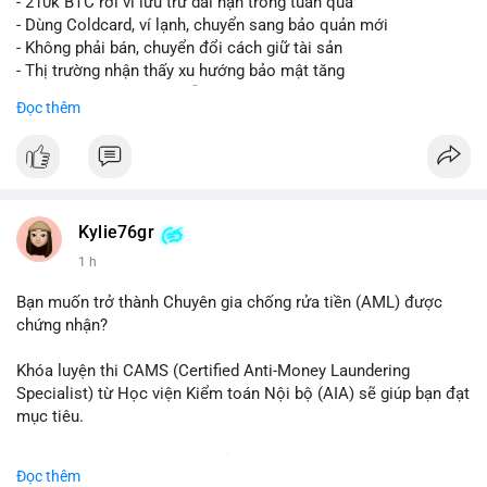
- 210k BTC rời ví lưu trữ dài hạn trong tuần qua
- Dùng Coldcard, ví lạnh, chuyển sang bảo quản mới
- Không phải bán, chuyển đổi cách giữ tài sản
- Thị trường nhận thấy xu hướng bảo mật tăng
- BTC tiếp tục giữ vị trí dẫn đầu
Đọc thêm
#binancesquare
#cryptonews
#btc
$btc
#vlikevn
#titanbot
Kylie76gr
1 h
📰 Nguồn: CoinDesk
Bạn muốn trở thành Chuyên gia chống rửa tiền (AML) được
chứng nhận?
Khóa luyện thi CAMS (Certified Anti-Money Laundering
Specialist) từ Học viện Kiểm toán Nội bộ (AIA) sẽ giúp bạn đạt
mục tiêu.
Chương trình được thiết kế bởi các chuyên gia hàng đầu, bao
Đọc thêm
gồm tài liệu toàn diện, câu hỏi thực hành, bài thi thử sát thực