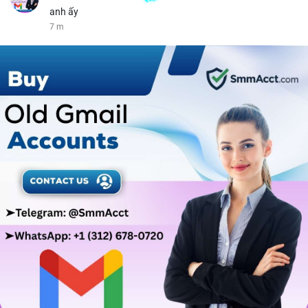
anh ấy
7 m