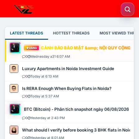
LATEST THREADS
HOTTEST THREADS
MOST VIEWED THRE
CẢNH BÁO BẢO MẬT &amp; NỘI QUY CỘNG ĐỒNG
VÀNG
0
Wednesday a31 6:07 AM
Luxury Apartments in Noida Investment Guide
0
Today at 6:13 AM
Is RERA Enough When Buying Flats in Noida?
0
Today at 5:37 AM
BTC (Bitcoin) - Phân tích snapshot ngày 06/08/2026
0
Yesterday at 2:43 PM
What should I verify before booking 3 BHK flats in Noida?
0
Yesterday at 8:01 AM