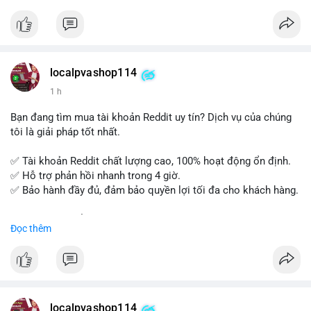
tế và lớp học trực tuyến linh hoạt.
Xây dựng nền tảng kiến thức AML vững chắc và tự tin bước
vào kỳ thi CAMS với sự chuẩn bị tốt nhất.
localpvashop114
Đăng ký ngay hôm nay để nâng cao năng lực và mở rộng cơ
1 h
hội nghề nghiệp trong lĩnh vực tài chính!
Bạn đang tìm mua tài khoản Reddit uy tín? Dịch vụ của chúng
tôi là giải pháp tốt nhất.
✅ Tài khoản Reddit chất lượng cao, 100% hoạt động ổn định.
✅ Hỗ trợ phản hồi nhanh trong 4 giờ.
✅ Bảo hành đầy đủ, đảm bảo quyền lợi tối đa cho khách hàng.
Liên hệ ngay để được tư vấn và đặt mua:
Đọc thêm
📞 WhatsApp: +1 660 215-8938
✈️ Telegram: @localpvashop
📧 Email: localpvashop@gmail.com
Mua tài khoản Reddit ngay hôm nay để phát triển chiến dịch
của bạn!
localpvashop114