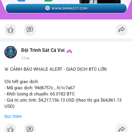
Đội Trinh Sát Cá Voi
17 m
🚨 CẢNH BÁO WHALE ALERT - GIAO DỊCH BTC LỚN
Chi tiết giao dịch:
- Mã giao dịch: 94d6757c...fc1c7a67
- Khối lượng di chuyển: 65.0182 BTC
- Giá trị ước tính: $4,217,156.13 USD (theo thị giá $64,861.13
USD)
- Thời gian: 10:19:40 2026-08-07 UTC
Đọc thêm
Nhận định phân tích: Giao dịch 65.0182 BTC trị giá hơn 4.2
triệu USD được thực hiện trong phiên châu Á cho thấy dấu hiệu