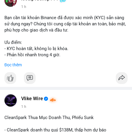
1 h
Bạn cần tài khoản Binance đã được xác minh (KYC) sẵn sàng
sử dụng ngay? Chúng tôi cung cấp tài khoản an toàn, bảo mật,
phù hợp cho giao dịch và đầu tư.
Ưu điểm:
- KYC hoàn tất, không lo bị khóa.
- Phản hồi nhanh trong 4 giờ.
- Hỗ trợ tận tình 24/7.
Đọc thêm
Liên hệ ngay để được tư vấn:
📞 WhatsApp: +1 660 215-8938
✈️ Telegram: @localpvashop
Vlike Wire
1 h
CleanSpark Thua Mục Doanh Thu, Phiếu Sunk
- CleanSpark doanh thu quý $138M, thấp hơn dự báo