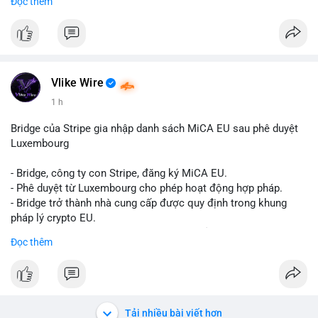
Đọc thêm
Liên hệ ngay để được tư vấn và sở hữu tài khoản ngay hôm
nay:
📞 WhatsApp: +1 660 215-8938
✈️ Telegram: @localpvashop
📧 Email: localpvashop@gmail.com
Vlike Wire
1 h
Bridge của Stripe gia nhập danh sách MiCA EU sau phê duyệt
Luxembourg
- Bridge, công ty con Stripe, đăng ký MiCA EU.
- Phê duyệt từ Luxembourg cho phép hoạt động hợp pháp.
- Bridge trở thành nhà cung cấp được quy định trong khung
pháp lý crypto EU.
- Tác động: tăng tính minh bạch, uy tín, mở rộng dịch vụ crypto.
Đọc thêm
#binancesquare
#cryptonews
#mica
#stripe
#bridge
#eu
#luxembourg
$btc $eth
Tải nhiều bài viết hơn