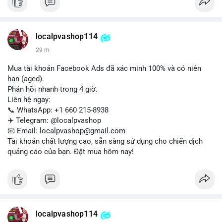
Liên hệ ngay để được tư vấn:
📞 WhatsApp: +1 660 215-8938
✈️ Telegram: @localpvashop
localpvashop114
📧 Email: localpvashop@gmail.com
29 m
Mua tài khoản Facebook Ads đã xác minh 100% và có niên
hạn (aged).
Phản hồi nhanh trong 4 giờ.
Liên hệ ngay:
📞 WhatsApp: +1 660 215-8938
✈️ Telegram: @localpvashop
📧 Email: localpvashop@gmail.com
Tài khoản chất lượng cao, sẵn sàng sử dụng cho chiến dịch
quảng cáo của bạn. Đặt mua hôm nay!
localpvashop114