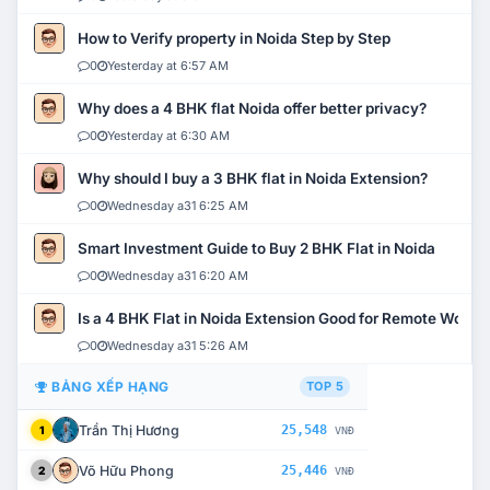
How to Verify property in Noida Step by Step
0
Yesterday at 6:57 AM
Why does a 4 BHK flat Noida offer better privacy?
0
Yesterday at 6:30 AM
Why should I buy a 3 BHK flat in Noida Extension?
0
Wednesday a31 6:25 AM
Smart Investment Guide to Buy 2 BHK Flat in Noida
0
Wednesday a31 6:20 AM
Is a 4 BHK Flat in Noida Extension Good for Remote Work?
0
Wednesday a31 5:26 AM
BẢNG XẾP HẠNG
TOP 5
Trần Thị Hương
25,548
1
VNĐ
Võ Hữu Phong
25,446
2
VNĐ