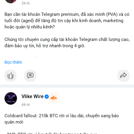
34 m
Bạn cần tài khoản Telegram premium, đã xác minh (PVA) và có
tuổi đời (aged) để tăng độ tin cậy khi kinh doanh, marketing
hoặc quản lý nhiều kênh?
Chúng tôi chuyên cung cấp tài khoản Telegram chất lượng cao,
đảm bảo uy tín, hỗ trợ nhanh trong 4 giờ.
Liên hệ ngay để được tư vấn và nhận ưu đãi:
Đọc thêm
📞 WhatsApp: +1 660 215-8938
✈️ Telegram: @localpvashop
📧 Email: localpvashop@gmail.com
Đặt mua ngay hôm nay để sở hữu tài khoản Telegram
premium, PVA, aged với giá tốt nhất!
Vlike Wire
44 m
Coldcard fallout: 210k BTC rời ví lâu dài, chuyển sang bảo
quản mới