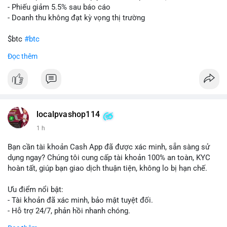
- Phiếu giảm 5.5% sau báo cáo
- Doanh thu không đạt kỳ vọng thị trường
$btc
#btc
Đọc thêm
#vlikevn
#titanbot
📰 Nguồn: Cointelegraph
localpvashop114
1 h
Bạn cần tài khoản Cash App đã được xác minh, sẵn sàng sử
dụng ngay? Chúng tôi cung cấp tài khoản 100% an toàn, KYC
hoàn tất, giúp bạn giao dịch thuận tiện, không lo bị hạn chế.
Ưu điểm nổi bật:
- Tài khoản đã xác minh, bảo mật tuyệt đối.
- Hỗ trợ 24/7, phản hồi nhanh chóng.
- Giao dịch minh bạch, đáng tin cậy.