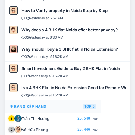
How to Verify property in Noida Step by Step
0
Yesterday at 6:57 AM
Why does a 4 BHK flat Noida offer better privacy?
0
Yesterday at 6:30 AM
Why should I buy a 3 BHK flat in Noida Extension?
0
Wednesday a31 6:25 AM
Smart Investment Guide to Buy 2 BHK Flat in Noida
0
Wednesday a31 6:20 AM
Is a 4 BHK Flat in Noida Extension Good for Remote Work?
0
Wednesday a31 5:26 AM
BẢNG XẾP HẠNG
TOP 5
Trần Thị Hương
25,548
1
VNĐ
Võ Hữu Phong
25,446
2
VNĐ