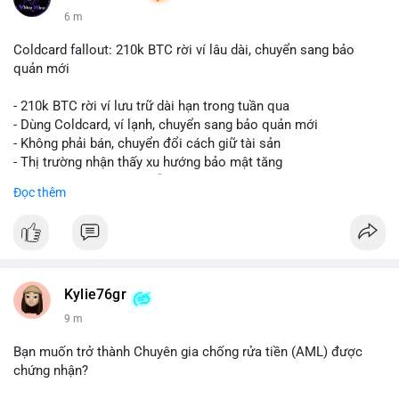
6 m
Coldcard fallout: 210k BTC rời ví lâu dài, chuyển sang bảo
quản mới
- 210k BTC rời ví lưu trữ dài hạn trong tuần qua
- Dùng Coldcard, ví lạnh, chuyển sang bảo quản mới
- Không phải bán, chuyển đổi cách giữ tài sản
- Thị trường nhận thấy xu hướng bảo mật tăng
- BTC tiếp tục giữ vị trí dẫn đầu
Đọc thêm
#binancesquare
#cryptonews
#btc
$btc
#vlikevn
#titanbot
Kylie76gr
9 m
📰 Nguồn: CoinDesk
Bạn muốn trở thành Chuyên gia chống rửa tiền (AML) được
chứng nhận?