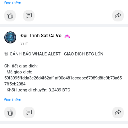
Đọc thêm
#binancesquare
#cryptonews
#mica
#stripe
#bridge
#eu
#luxembourg
$btc $eth
Đội Trinh Sát Cá Voi
#vlikevn
#titanbot
39 m
📰 Nguồn: Cointelegraph
🚨 CẢNH BÁO WHALE ALERT - GIAO DỊCH BTC LỚN
Chi tiết giao dịch:
- Mã giao dịch:
59f3995ffdda3e26d4f62af1af90e481cccabe67989d8fe9b73a65
7ff5cb2084
- Khối lượng di chuyển: 3.2439 BTC
- Giá trị ước tính: $210,129.95 USD (theo thị giá $64,777.90
Đọc thêm
USD)
- Thời gian: 09:19:53 2026-08-07 UTC
Nhận định phân tích:
Giao dịch 3.2439 BTC trị giá hơn 210 nghìn USD được phát