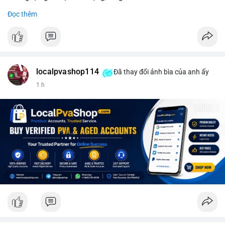
#binancesquare
#cryptonews
#wintermute
#sec
#etf
Đọc thêm
$btc $eth
#vlikevn
#titanbot
📰 Nguồn: CoinDesk
localpvashop114
Đã thay đổi ảnh bìa của anh ấy
1 h