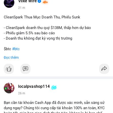
Vlike Wire
21 m
CleanSpark Thua Mục Doanh Thu, Phiếu Sunk
- CleanSpark doanh thu quý $138M, thấp hơn dự báo
- Phiếu giảm 5.5% sau báo cáo
- Doanh thu không đạt kỳ vọng thị trường
$btc
#btc
Đọc thêm
#vlikevn
#titanbot
📰 Nguồn: Cointelegraph
localpvashop114
26 m
Bạn cần tài khoản Cash App đã được xác minh, sẵn sàng sử
dụng ngay? Chúng tôi cung cấp tài khoản 100% an toàn, KYC