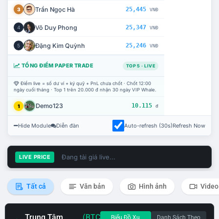
Trần Ngọc Hà
25,445
3
VNĐ
Võ Duy Phong
25,347
4
VNĐ
Đặng Kim Quỳnh
25,246
5
VNĐ
TỔNG ĐIỂM PAPER TRADE
TOP 5 · LIVE
Điểm live = số dư ví + ký quỹ + PnL chưa chốt · Chốt 12:00
ngày cuối tháng · Top 1 trên 20.000 đ nhận 30 ngày VIP Whale.
Demo123
10.115
1
đ
Hide Module
Diễn đàn
Auto-refresh (30s)
Refresh Now
Đang tải giá live...
LIVE PRICE
Tất cả
Văn bản
Hình ảnh
Video
Trung Tâm
(BTC
Biểu Đồ Xu
Danh Sách Theo