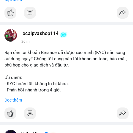
📞 WhatsApp: +1 660 215-8938
✈️ Telegram: @localpvashop
📧 Email: localpvashop@gmail.com
Mua tài khoản Reddit ngay hôm nay để phát triển chiến dịch
của bạn!
localpvashop114
20 m
Bạn cần tài khoản Binance đã được xác minh (KYC) sẵn sàng
sử dụng ngay? Chúng tôi cung cấp tài khoản an toàn, bảo mật,
phù hợp cho giao dịch và đầu tư.
Ưu điểm:
- KYC hoàn tất, không lo bị khóa.
- Phản hồi nhanh trong 4 giờ.
- Hỗ trợ tận tình 24/7.
Đọc thêm
Liên hệ ngay để được tư vấn:
📞 WhatsApp: +1 660 215-8938
✈️ Telegram: @localpvashop