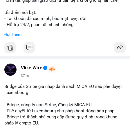
hoàn tất, giúp bạn giao dịch thuận tiện, không lo bị hạn chế.
Ưu điểm nổi bật:
- Tài khoản đã xác minh, bảo mật tuyệt đối.
- Hỗ trợ 24/7, phản hồi nhanh chóng.
- Giao dịch minh bạch, đáng tin cậy.
Đọc thêm
Liên hệ ngay để được tư vấn và sở hữu tài khoản ngay hôm
nay:
📞 WhatsApp: +1 660 215-8938
✈️ Telegram: @localpvashop
📧 Email: localpvashop@gmail.com
Vlike Wire
37 m
Bridge của Stripe gia nhập danh sách MiCA EU sau phê duyệt
Luxembourg
- Bridge, công ty con Stripe, đăng ký MiCA EU.
- Phê duyệt từ Luxembourg cho phép hoạt động hợp pháp.
- Bridge trở thành nhà cung cấp được quy định trong khung
pháp lý crypto EU.
- Tác động: tăng tính minh bạch, uy tín, mở rộng dịch vụ crypto.