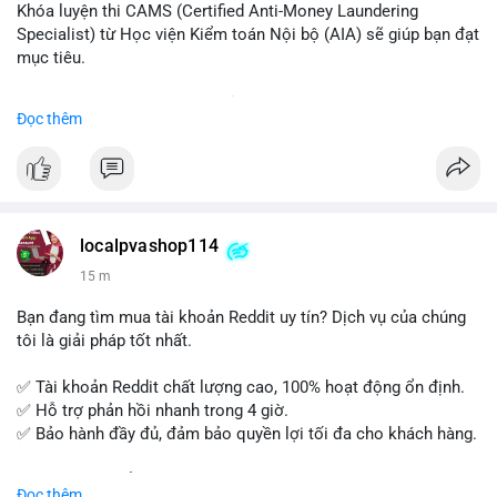
Khóa luyện thi CAMS (Certified Anti-Money Laundering
Specialist) từ Học viện Kiểm toán Nội bộ (AIA) sẽ giúp bạn đạt
mục tiêu.
Chương trình được thiết kế bởi các chuyên gia hàng đầu, bao
Đọc thêm
gồm tài liệu toàn diện, câu hỏi thực hành, bài thi thử sát thực
tế và lớp học trực tuyến linh hoạt.
Xây dựng nền tảng kiến thức AML vững chắc và tự tin bước
vào kỳ thi CAMS với sự chuẩn bị tốt nhất.
localpvashop114
Đăng ký ngay hôm nay để nâng cao năng lực và mở rộng cơ
15 m
hội nghề nghiệp trong lĩnh vực tài chính!
Bạn đang tìm mua tài khoản Reddit uy tín? Dịch vụ của chúng
tôi là giải pháp tốt nhất.
✅ Tài khoản Reddit chất lượng cao, 100% hoạt động ổn định.
✅ Hỗ trợ phản hồi nhanh trong 4 giờ.
✅ Bảo hành đầy đủ, đảm bảo quyền lợi tối đa cho khách hàng.
Liên hệ ngay để được tư vấn và đặt mua:
Đọc thêm