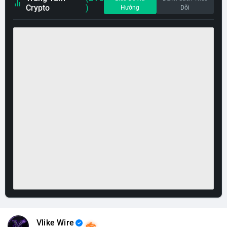
Crypto
)
Hướng
Dõi
Vlike Wire