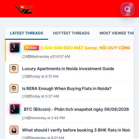
LATEST THREADS
HOTTEST THREADS
MOST VIEWED THRE
CẢNH BÁO BẢO MẬT &amp; NỘI QUY CỘNG ĐỒNG
VÀNG
0
Wednesday a31 6:07 AM
Luxury Apartments in Noida Investment Guide
0
Today at 6:13 AM
Is RERA Enough When Buying Flats in Noida?
0
Today at 5:37 AM
BTC (Bitcoin) - Phân tích snapshot ngày 06/08/2026
0
Yesterday at 2:43 PM
What should I verify before booking 3 BHK flats in Noida?
0
Yesterday at 8:01 AM