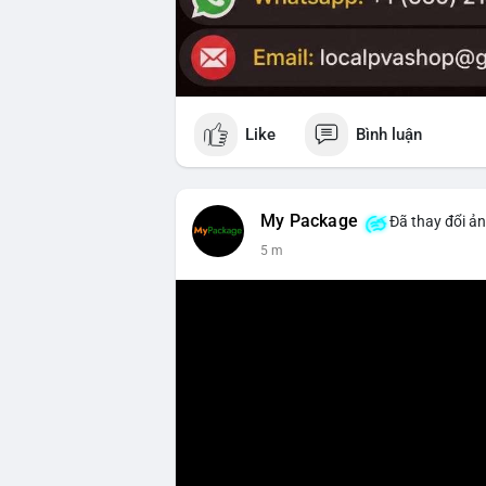
Like
Bình luận
My Package
Đã thay đổi ản
5 m