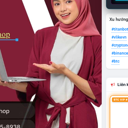
Xu hướn
#titanbo
#vlikevn
#crypto
#binanc
#btc
Liên k
BTC VIP #