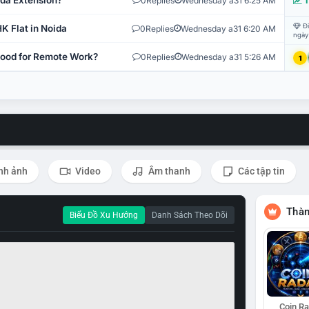
ida Extension?
0
Replies
Wednesday a31 6:25 AM
T
Đi
K Flat in Noida
0
Replies
Wednesday a31 6:20 AM
ngày
 Good for Remote Work?
0
Replies
Wednesday a31 5:26 AM
1
nh ảnh
Video
Âm thanh
Các tập tin
Thàn
Biểu Đồ Xu Hướng
Danh Sách Theo Dõi
Coin R