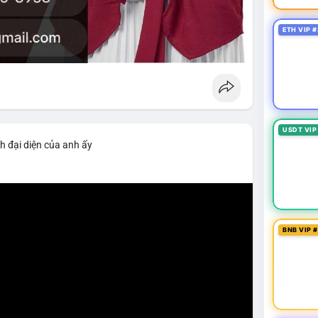
ETH VIP #
USDT VIP
h đại diện của anh ấy
BNB VIP 