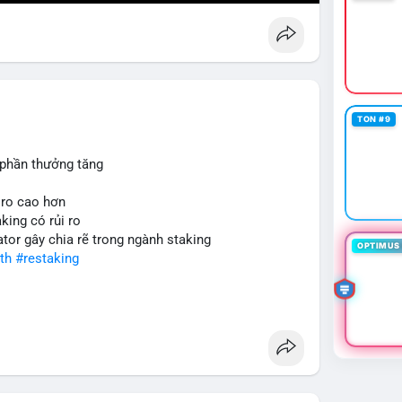
TON #9
 phần thưởng tăng
 ro cao hơn
king có rủi ro
ator gây chia rẽ trong ngành staking
OPTIMUS 
th
#restaking