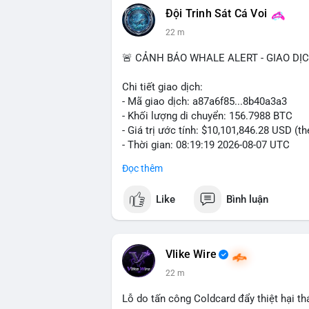
Đội Trinh Sát Cá Voi
22 m
🚨 CẢNH BÁO WHALE ALERT - GIAO DỊ
Chi tiết giao dịch:
- Mã giao dịch: a87a6f85...8b40a3a3
- Khối lượng di chuyển: 156.7988 BTC
- Giá trị ước tính: $10,101,846.28 USD (t
- Thời gian: 08:19:19 2026-08-07 UTC
Đọc thêm
Nhận định phân tích: Giao dịch 156.79 BT
mempool chưa xác nhận. Quy mô này cho
Like
Bình luận
hữu tài sản lớn. Việc di chuyển khối lượ
kịch bản: chuẩn bị bán trên sàn tập trun
dài hạn. Nếu dòng tiền này đổ vào sàn gi
điều chỉnh trong ngắn hạn. Ngược lại, nếu 
Vlike Wire
cực, củng cố niềm tin cho xu hướng tăng
22 m
Lời khuyên: Nhà đầu tư nhỏ lẻ nên theo 
Lỗ do tấn công Coldcard đẩy thiệt hại th
nên hành động vội vàng khi chưa có dữ liệ