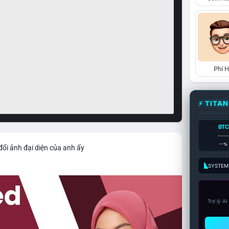
Phí 
⚡ TITA
BTC
----
--%
đổi ảnh đại diện của anh ấy
SYSTEM:
Trợ lý A