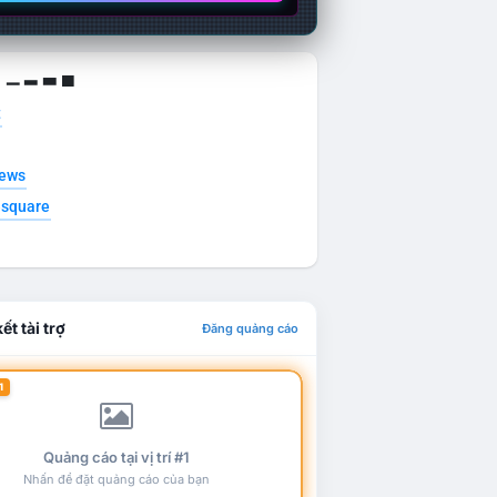
g ▁ ▂ ▃ ▄
t
news
esquare
ết tài trợ
Đăng quảng cáo
1
Quảng cáo tại vị trí #1
Nhấn để đặt quảng cáo của bạn