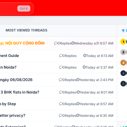
Ctrl K
MOST VIEWED THREADS
1
; NỘI QUY CỘNG ĐỒNG VLIKE.VN: HỆ THỐNG GIÁM SÁT TỰ ĐỘNG V
0
Replies
Wednesday a31 6:07 AM
2
ment Guide
0
Replies
Today at 6:13 AM
3
in Noida?
0
Replies
Today at 5:37 AM
4
t ngày 06/08/2026
0
Replies
Yesterday at 2:43 PM
5
 3 BHK flats in Noida?
0
Replies
Yesterday at 8:01 AM
p by Step
0
Replies
Yesterday at 6:57 AM
etter privacy?
0
Replies
Yesterday at 6:30 AM