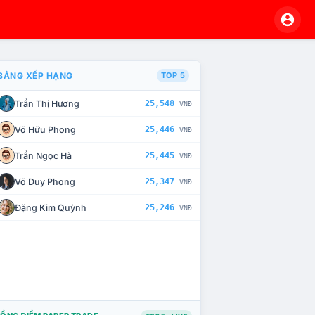
BẢNG XẾP HẠNG
TOP 5
Trần Thị Hương
25,548
VNĐ
À CHẾ TÀI XỬ LÝ VI PHẠM
Võ Hữu Phong
25,446
VNĐ
Trần Ngọc Hà
25,445
VNĐ
Võ Duy Phong
25,347
VNĐ
Đặng Kim Quỳnh
25,246
VNĐ