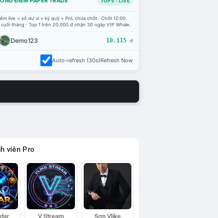
ỔNG ĐIỂM PAPER TRADE
TOP 5 · LIVE
ểm live = số dư ví + ký quỹ + PnL chưa chốt · Chốt 12:00
 cuối tháng · Top 1 trên 20.000 đ nhận 30 ngày VIP Whale.
Demo123
10.115
đ
Auto-refresh (30s)
Refresh Now
h viên Pro
adar
V Stream
Sơn Vlike