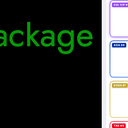
SOL VIP #
ADA #6
DOGE #7
TRX #8