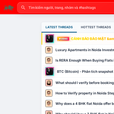
LATEST THREADS
HOTTEST THREADS
CẢNH BÁO BẢO MẬT &amp
VÀNG
Luxury Apartments in Noida Invest
Is RERA Enough When Buying Flats 
BTC (Bitcoin) - Phân tích snapsho
What should I verify before booking
How to Verify property in Noida Ste
Why does a 4 BHK flat Noida offer b