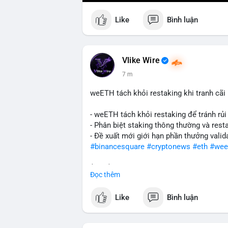
Like
Bình luận
Vlike Wire
7 m
weETH tách khỏi restaking khi tranh cãi
- weETH tách khỏi restaking để tránh rủi
- Phân biệt staking thông thường và resta
- Đề xuất mới giới hạn phần thưởng valid
#binancesquare
#cryptonews
#eth
#wee
$btc $eth
Đọc thêm
#vlikevn
#titanbot
Like
Bình luận
📰 Nguồn: CoinDesk