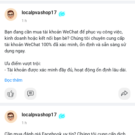
👉 WhatsApp: +1 660 215-8938
👉 Telegram: @localpvashop
localpvashop17
👉 Email: localpvashop@gmail.com
1 h
Đừng bỏ lỡ cơ hội cải thiện danh tiếng trực tuyến của bạn một
Bạn đang cần mua tài khoản WeChat để phục vụ công việc,
cách hiệu quả!
kinh doanh hoặc kết nối bạn bè? Chúng tôi chuyên cung cấp
tài khoản WeChat 100% đã xác minh, ổn định và sẵn sàng sử
dụng ngay.
Ưu điểm vượt trội:
- Tài khoản được xác minh đầy đủ, hoạt động ổn định lâu dài.
- Hỗ trợ khách hàng 24/7, phản hồi nhanh chóng.
Đọc thêm
- Giao dịch an toàn, bảo mật thông tin.
Đặt hàng ngay hôm nay để nhận ưu đãi tốt nhất!
Liên hệ với chúng tôi qua:
localpvashop17
- WhatsApp: +1 (66
215-8938
- Telegram: @localpvashop
1 h
- Email: localpvashop@gmail.com
Cần mua đánh giá Facebook uy tín? Chúng tôi cung cấp dịch