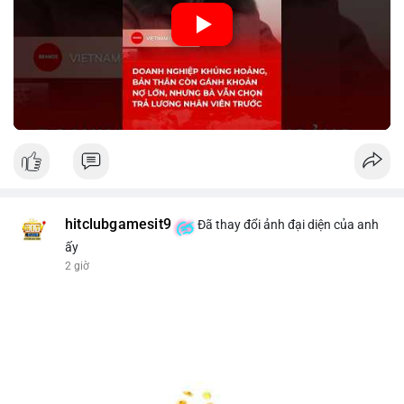
🎥 Xem video trực tiếp tại:
Nguồn: KIEN THUC KINH TE
hitclubgamesit9
Đã thay đổi ảnh đại diện của anh
ấy
2 giờ