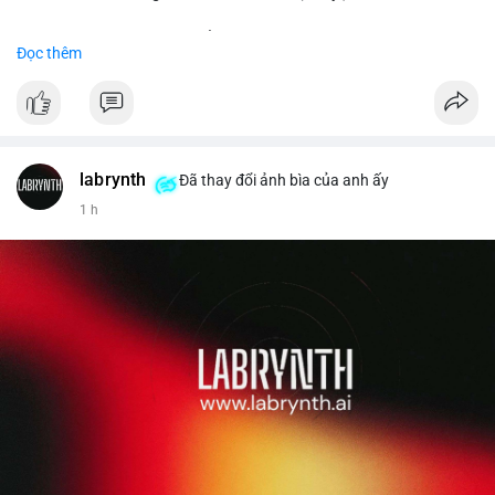
Đặt hàng ngay hôm nay để nhận ưu đãi tốt nhất!
Đọc thêm
✅ Đặt hàng: localpvashop
✅ Phản hồi trong 24 giờ
✅ WhatsApp: +1 (66
215-8938
✅ Telegram: @localpvashop
labrynth
✅ Email: localpvashop@gmail.com
Đã thay đổi ảnh bìa của anh ấy
1 h
Liên hệ ngay để được tư vấn chi tiết và hỗ trợ tận tình.