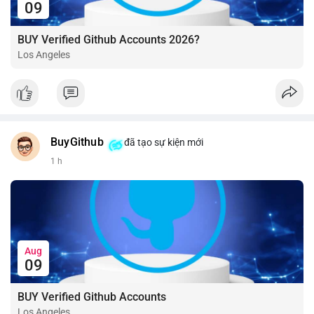
09
BUY Verified Github Accounts 2026?
Los Angeles
BuyGithub
đã tạo sự kiện mới
1 h
Aug
09
BUY Verified Github Accounts
Los Angeles