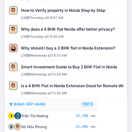
How to Verify property in Noida Step by Step
0
Thursday a31 6:57 AM
Why does a 4 BHK flat Noida offer better privacy?
0
Thursday a31 6:30 AM
Why should I buy a 3 BHK flat in Noida Extension?
0
Wednesday a31 6:25 AM
Smart Investment Guide to Buy 2 BHK Flat in Noida
0
Wednesday a31 6:20 AM
Is a 4 BHK Flat in Noida Extension Good for Remote Work?
0
Wednesday a31 5:26 AM
BẢNG XẾP HẠNG
TOP 5
Trần Thị Hương
25,548
1
VNĐ
Võ Hữu Phong
25,446
2
VNĐ