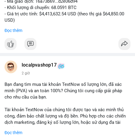
- Mã giao dịch: 16a73b69...d2e06d94
- Khối lượng di chuyển: 68.0591 BTC
- Giá trị ước tính: $4,413,632.54 USD (theo thị giá $64,850.00
USD)
- Thời gian: 07:19:49 2026-08-09 UTC
Đọc thêm
Khối lượng 68.06 BTC tương đương hơn 4.4 triệu USD được
luân chuyển trong một giao dịch duy nhất cho thấy dấu hiệu
của tổ chức lớn hoặc cá voi đang tái cơ cấu danh mục. Với
mức giá dao động quanh vùng $64,850, hành vi này có thể là
bước chuẩn bị cho một lệnh bán lớn trên sàn tập trung, tạo áp
localpvashop17
lực giảm ngắn hạn. Ngược lại, nếu dòng tiền hướng về ví lạnh
2 giờ
hoặc ví không giám sát, đây là tín hiệu tích lũy dài hạn, phản
ánh niềm tin vào xu hướng tăng. Việc theo dõi điểm đến tiếp
Bạn đang tìm mua tài khoản TextNow số lượng lớn, đã xác
theo của số BTC này là then chốt để xác định tâm lý thị
minh (PVA) và an toàn 100%? Chúng tôi cung cấp giải pháp
trường.
cho nhu cầu của bạn.
Nhà đầu tư nhỏ lẻ nên thận trọng, tránh hành động theo cảm
Tài khoản TextNow của chúng tôi được tạo và xác minh thủ
xúc. Quan sát dòng tiền trong 24-48 giờ tới để xác nhận xu
công, đảm bảo chất lượng và độ bền. Phù hợp cho các chiến
hướng trước khi đưa ra quyết định vào lệnh.
dịch marketing, đăng ký số lượng lớn, hoặc sử dụng đa tài
khoản.
Đọc thêm
#68dot0591btc
#4dot4trieuusd
#vilanh
#tichluydaihan