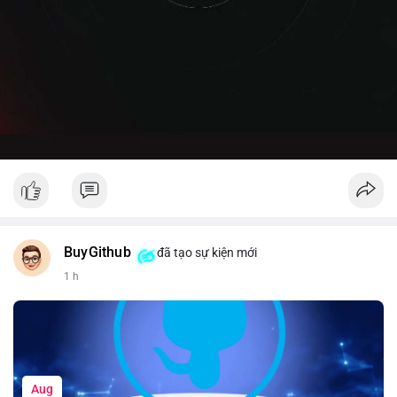
BuyGithub
đã tạo sự kiện mới
1 h
Aug