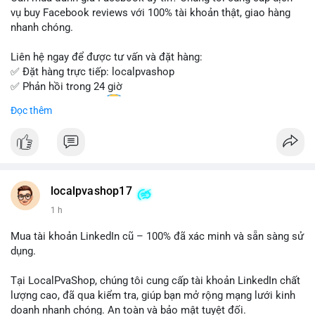
Đừng bỏ lỡ cơ hội sở hữu tài khoản WeChat chất lượng với giá
vụ buy Facebook reviews với 100% tài khoản thật, giao hàng
tốt. Liên hệ ngay!
nhanh chóng.
Liên hệ ngay để được tư vấn và đặt hàng:
✅ Đặt hàng trực tiếp: localpvashop
✅ Phản hồi trong 24 giờ
✅ WhatsApp: +1 (66
215-8938
Đọc thêm
✅ Telegram: @localpvashop
✅ Email: localpvashop@gmail.com
Chất lượng đảm bảo, hỗ trợ tận tình. Hãy liên hệ ngay hôm
nay!
localpvashop17
1 h
Mua tài khoản LinkedIn cũ – 100% đã xác minh và sẵn sàng sử
dụng.
Tại LocalPvaShop, chúng tôi cung cấp tài khoản LinkedIn chất
lượng cao, đã qua kiểm tra, giúp bạn mở rộng mạng lưới kinh
doanh nhanh chóng. An toàn và bảo mật tuyệt đối.