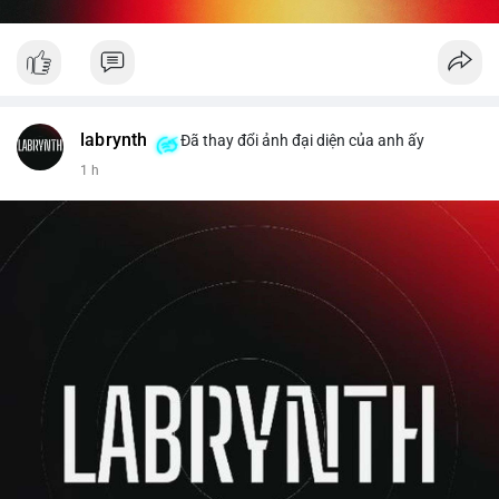
labrynth
Đã thay đổi ảnh đại diện của anh ấy
1 h