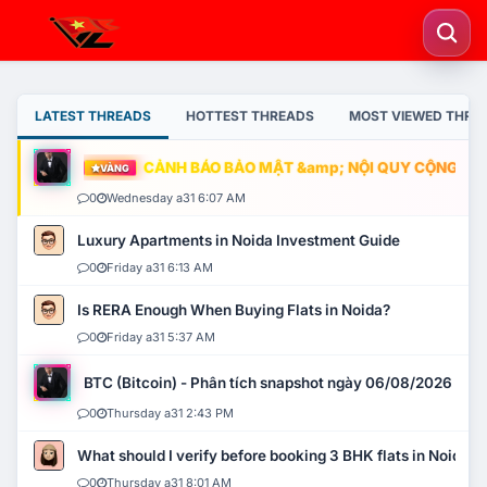
LATEST THREADS
HOTTEST THREADS
MOST VIEWED THRE
CẢNH BÁO BẢO MẬT &amp; NỘI QUY CỘNG ĐỒNG
VÀNG
0
Wednesday a31 6:07 AM
Luxury Apartments in Noida Investment Guide
0
Friday a31 6:13 AM
Is RERA Enough When Buying Flats in Noida?
0
Friday a31 5:37 AM
BTC (Bitcoin) - Phân tích snapshot ngày 06/08/2026
0
Thursday a31 2:43 PM
What should I verify before booking 3 BHK flats in Noida?
0
Thursday a31 8:01 AM