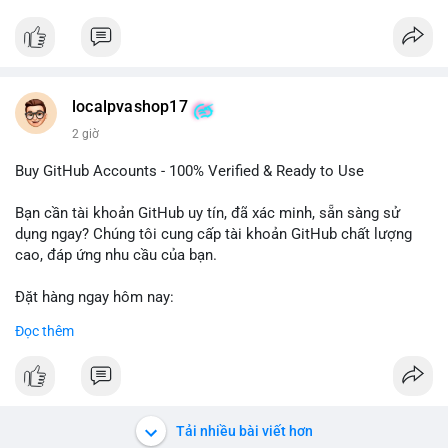
#btcmempool
Đặt hàng ngay hôm nay để nhận ưu đãi tốt nhất! Liên hệ với
chúng tôi qua:
- WhatsApp: +1 660 215-8938
- Telegram: @localpvashop
- Email: localpvashop@gmail.com
localpvashop17
2 giờ
Phản hồi nhanh trong vòng 24 giờ. Mua ngay để trải nghiệm
dịch vụ chuyên nghiệp!
Buy GitHub Accounts - 100% Verified & Ready to Use
#buytextnowaccounts
#pva
#textnow
Bạn cần tài khoản GitHub uy tín, đã xác minh, sẵn sàng sử
dụng ngay? Chúng tôi cung cấp tài khoản GitHub chất lượng
cao, đáp ứng nhu cầu của bạn.
Đặt hàng ngay hôm nay:
✅ Order Now: localpvashop
Đọc thêm
✅ Phản hồi trong 24 giờ
✅ WhatsApp: +1 (66
215-8938
✅ Telegram: @localpvashop
✅ Email: localpvashop@gmail.com
Tải nhiều bài viết hơn
Liên hệ ngay để được tư vấn và hỗ trợ nhanh nhất!