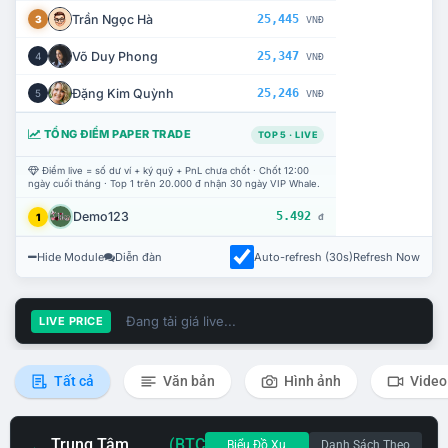
Trần Ngọc Hà
25,445
3
VNĐ
Võ Duy Phong
25,347
4
VNĐ
Đặng Kim Quỳnh
25,246
5
VNĐ
TỔNG ĐIỂM PAPER TRADE
TOP 5 · LIVE
Điểm live = số dư ví + ký quỹ + PnL chưa chốt · Chốt 12:00
ngày cuối tháng · Top 1 trên 20.000 đ nhận 30 ngày VIP Whale.
Demo123
5.492
1
đ
Hide Module
Diễn đàn
Auto-refresh (30s)
Refresh Now
Đang tải giá live...
LIVE PRICE
Tất cả
Văn bản
Hình ảnh
Video
Trung Tâm
(BTC
Biểu Đồ Xu
Danh Sách Theo