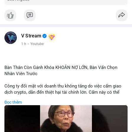
V Stream
1 h
·
Youtube
Bàn Thân Còn Gánh Khóa KHOẢN NỢ LỚN, Bàn Vấn Chọn
Nhân Viên Trước
Công ty đối mặt với doanh thu không tăng do việc cấm giao
dịch crypto, dẫn đến thiệt hại tài chính lớn. Cấm này có thể
phản ánh phản ứng của chính quyền hoặc thị trường đối với
Đọc thêm
biến động giá digital asset. Bàn vấn chuyển hướng tập trung
vào nhân lực, cho thấy chiến lược giảm chi phí hoặc điều chỉnh
mô hình kinh doanh. Điều này có thể ảnh hưởng đến thị trường
crypto và các doanh nghiệp liên quan trong tương lai.