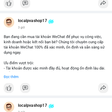
👉 Order tại: localpvashop
👉 Phản hồi 24/7
👉 WhatsApp: +1 660 215-8938
👉 Telegram: @localpvashop
localpvashop17
👉 Email: localpvashop@gmail.com
3 giờ
Đừng bỏ lỡ cơ hội cải thiện danh tiếng trực tuyến của bạn một
Bạn đang cần mua tài khoản WeChat để phục vụ công việc,
cách hiệu quả!
kinh doanh hoặc kết nối bạn bè? Chúng tôi chuyên cung cấp
tài khoản WeChat 100% đã xác minh, ổn định và sẵn sàng sử
dụng ngay.
Ưu điểm vượt trội:
- Tài khoản được xác minh đầy đủ, hoạt động ổn định lâu dài.
- Hỗ trợ khách hàng 24/7, phản hồi nhanh chóng.
Đọc thêm
- Giao dịch an toàn, bảo mật thông tin.
Đặt hàng ngay hôm nay để nhận ưu đãi tốt nhất!
Liên hệ với chúng tôi qua:
localpvashop17
- WhatsApp: +1 (66
215-8938
- Telegram: @localpvashop