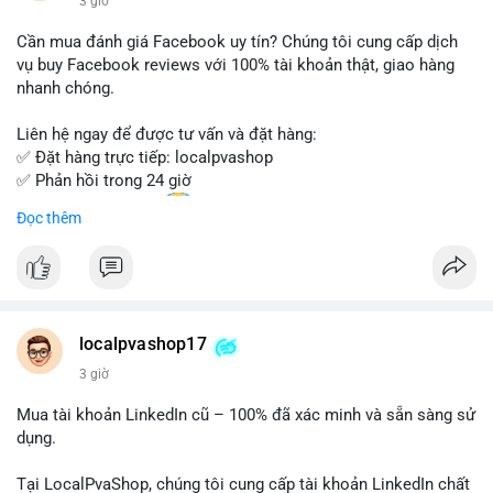
3 giờ
- Email: localpvashop@gmail.com
Cần mua đánh giá Facebook uy tín? Chúng tôi cung cấp dịch
Đừng bỏ lỡ cơ hội sở hữu tài khoản WeChat chất lượng với giá
vụ buy Facebook reviews với 100% tài khoản thật, giao hàng
tốt. Liên hệ ngay!
nhanh chóng.
Liên hệ ngay để được tư vấn và đặt hàng:
✅ Đặt hàng trực tiếp: localpvashop
✅ Phản hồi trong 24 giờ
✅ WhatsApp: +1 (66
215-8938
Đọc thêm
✅ Telegram: @localpvashop
✅ Email: localpvashop@gmail.com
Chất lượng đảm bảo, hỗ trợ tận tình. Hãy liên hệ ngay hôm
nay!
localpvashop17
3 giờ
Mua tài khoản LinkedIn cũ – 100% đã xác minh và sẵn sàng sử
dụng.
Tại LocalPvaShop, chúng tôi cung cấp tài khoản LinkedIn chất