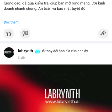
lượng cao, đã qua kiểm tra, giúp bạn mở rộng mạng lưới kinh
doanh nhanh chóng. An toàn và bảo mật tuyệt đối.
Đặt hàng ngay hôm nay để nhận ưu đãi tốt nhất!
Đọc thêm
✅ Đặt hàng: localpvashop
✅ Phản hồi trong 24 giờ
✅ WhatsApp: +1 (66
215-8938
✅ Telegram: @localpvashop
labrynth
✅ Email: localpvashop@gmail.com
Đã thay đổi ảnh bìa của anh ấy
3 giờ
Liên hệ ngay để được tư vấn chi tiết và hỗ trợ tận tình.