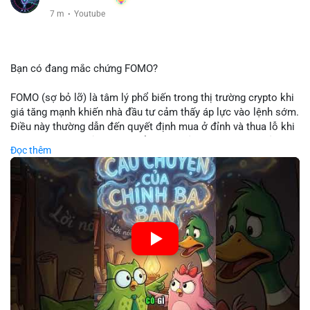
7 m
·
Youtube
Bạn có đang mắc chứng FOMO?
FOMO (sợ bỏ lỡ) là tâm lý phổ biến trong thị trường crypto khi
giá tăng mạnh khiến nhà đầu tư cảm thấy áp lực vào lệnh sớm.
Điều này thường dẫn đến quyết định mua ở đỉnh và thua lỗ khi
thị trường điều chỉnh. Cần kiểm soát cảm xúc và tuân thủ
Đọc thêm
chiến lược đầu tư rõ ràng.
🎥 Xem video trực tiếp tại:
Nguồn: Cú Thông Thái