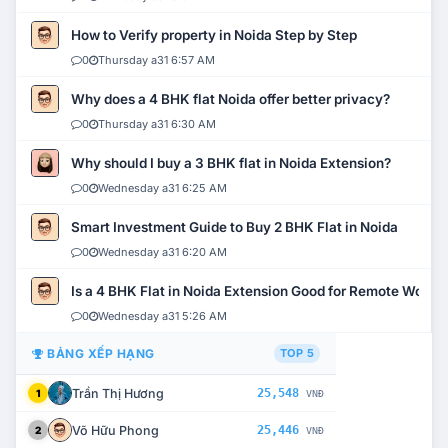
How to Verify property in Noida Step by Step
0
Thursday a31 6:57 AM
Why does a 4 BHK flat Noida offer better privacy?
0
Thursday a31 6:30 AM
Why should I buy a 3 BHK flat in Noida Extension?
0
Wednesday a31 6:25 AM
Smart Investment Guide to Buy 2 BHK Flat in Noida
0
Wednesday a31 6:20 AM
Is a 4 BHK Flat in Noida Extension Good for Remote Work?
0
Wednesday a31 5:26 AM
BẢNG XẾP HẠNG
TOP 5
Trần Thị Hương
25,548
1
VNĐ
Võ Hữu Phong
25,446
2
VNĐ