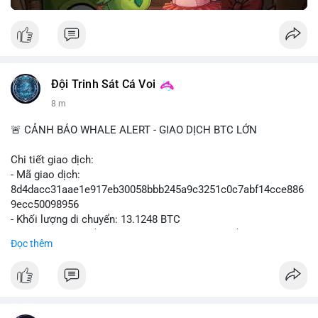
Đội Trinh Sát Cá Voi
8 m
🚨 CẢNH BÁO WHALE ALERT - GIAO DỊCH BTC LỚN
Chi tiết giao dịch:
- Mã giao dịch:
8d4dacc31aae1e917eb30058bbb245a9c3251c0c7abf14cce886
9ecc50098956
- Khối lượng di chuyển: 13.1248 BTC
- Giá trị ước tính: $852,797.92 USD (theo thị giá $64,975.99
Đọc thêm
USD)
- Thời gian: 11:19:18 2026-08-09 UTC
Nhận định phân tích:
Khối lượng 13.1248 BTC, tương đương hơn 850 nghìn USD,