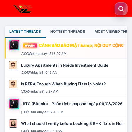
LATEST THREADS
HOTTEST THREADS
MOST VIEWED THRE
CẢNH BÁO BẢO MẬT &amp; NỘI QUY CỘNG ĐỒNG
VÀNG
0
Wednesday a31 6:07 AM
Luxury Apartments in Noida Investment Guide
0
Friday a31 6:13 AM
Is RERA Enough When Buying Flats in Noida?
0
Friday a31 5:37 AM
BTC (Bitcoin) - Phân tích snapshot ngày 06/08/2026
0
Thursday a31 2:43 PM
What should I verify before booking 3 BHK flats in Noida?
0
Thursday a31 8:01 AM