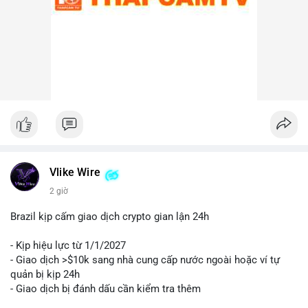
Lời khuyên cho nhà đầu tư nhỏ lẻ:
Nhà đầu tư nên theo dõi sát các địa chỉ ví nhận trong giao dịch
này. Nếu BTC được chuyển lên sàn trong 24-48 giờ tới, hãy
thận trọng trước khả năng điều chỉnh giá. Ngược lại, nếu ví
nhận là ví lạnh, đây có thể là tín hiệu tích cực cho xu hướng
trung hạn. Quản lý rủi ro chặt chẽ và tránh hành động theo cảm
xúc là ưu tiên hàng đầu.
#44btc
#vilanh
#tichluydaihan
#btcmempool
#2tr86usd
Vlike Wire
2 giờ
Brazil kịp cấm giao dịch crypto gian lận 24h
- Kịp hiệu lực từ 1/1/2027
- Giao dịch >$10k sang nhà cung cấp nước ngoài hoặc ví tự
quản bị kịp 24h
- Giao dịch bị đánh dấu cần kiểm tra thêm