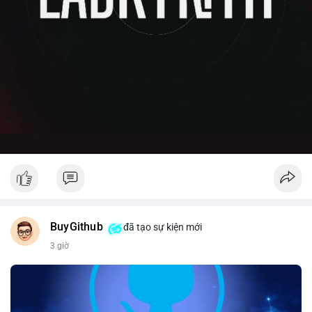
BuyGithub
đã tạo sự kiện mới
3 giờ