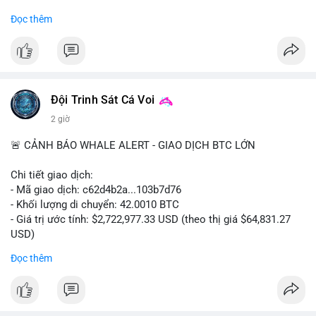
#binancesquare
#cryptonews
#regulation
Đọc thêm
$btc $eth
#vlikevn
#titanbot
📰 Nguồn: Cointelegraph
Đội Trinh Sát Cá Voi
2 giờ
🚨 CẢNH BÁO WHALE ALERT - GIAO DỊCH BTC LỚN
Chi tiết giao dịch:
- Mã giao dịch: c62d4b2a...103b7d76
- Khối lượng di chuyển: 42.0010 BTC
- Giá trị ước tính: $2,722,977.33 USD (theo thị giá $64,831.27
USD)
- Thời gian: 09:19:19 2026-08-09 UTC
Đọc thêm
Một khối lượng 42 BTC trị giá hơn 2.7 triệu USD vừa được xác
nhận trong mempool. Với mức giá hiện tại, động thái này cho
thấy cá voi đang tái cơ cấu danh mục. Nếu dòng tiền hướng về