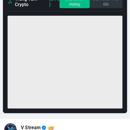
Crypto
)
Hướng
Dõi
V Stream