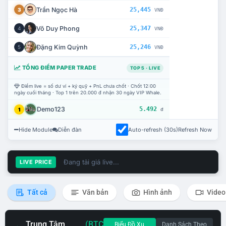
Trần Ngọc Hà
25,445
3
VNĐ
Võ Duy Phong
25,347
4
VNĐ
Đặng Kim Quỳnh
25,246
5
VNĐ
TỔNG ĐIỂM PAPER TRADE
TOP 5 · LIVE
Điểm live = số dư ví + ký quỹ + PnL chưa chốt · Chốt 12:00
ngày cuối tháng · Top 1 trên 20.000 đ nhận 30 ngày VIP Whale.
Demo123
5.492
1
đ
Hide Module
Diễn đàn
Auto-refresh (30s)
Refresh Now
Đang tải giá live...
LIVE PRICE
Tất cả
Văn bản
Hình ảnh
Video
Trung Tâm
(BTC
Biểu Đồ Xu
Danh Sách Theo