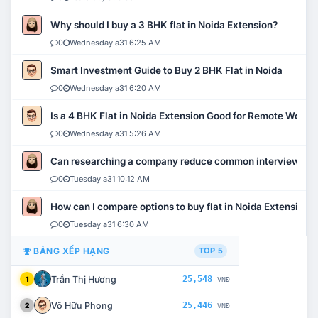
Why should I buy a 3 BHK flat in Noida Extension?
0
Wednesday a31 6:25 AM
Smart Investment Guide to Buy 2 BHK Flat in Noida
0
Wednesday a31 6:20 AM
Is a 4 BHK Flat in Noida Extension Good for Remote Work?
0
Wednesday a31 5:26 AM
Can researching a company reduce common interview mi
0
Tuesday a31 10:12 AM
How can I compare options to buy flat in Noida Extension?
0
Tuesday a31 6:30 AM
BẢNG XẾP HẠNG
TOP 5
Trần Thị Hương
25,548
1
VNĐ
Võ Hữu Phong
25,446
2
VNĐ