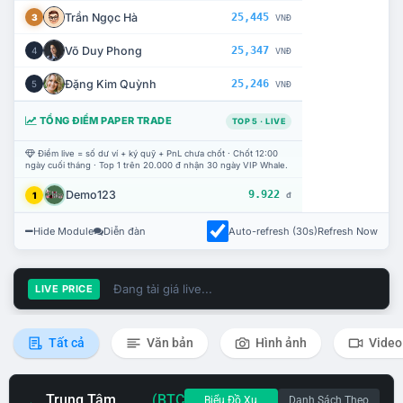
Trần Ngọc Hà
25,445
3
VNĐ
Võ Duy Phong
25,347
4
VNĐ
Đặng Kim Quỳnh
25,246
5
VNĐ
TỔNG ĐIỂM PAPER TRADE
TOP 5 · LIVE
Điểm live = số dư ví + ký quỹ + PnL chưa chốt · Chốt 12:00
ngày cuối tháng · Top 1 trên 20.000 đ nhận 30 ngày VIP Whale.
Demo123
9.922
1
đ
Hide Module
Diễn đàn
Auto-refresh (30s)
Refresh Now
Đang tải giá live...
LIVE PRICE
Tất cả
Văn bản
Hình ảnh
Video
Trung Tâm
(BTC
Biểu Đồ Xu
Danh Sách Theo