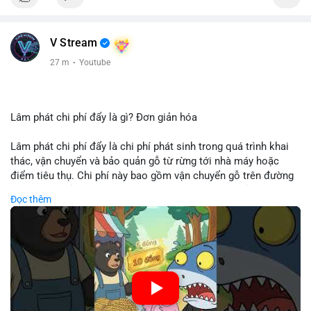
V Stream
27 m
·
Youtube
Lâm phát chi phí đẩy là gì? Đơn giản hóa
Lâm phát chi phí đẩy là chi phí phát sinh trong quá trình khai
thác, vận chuyển và bảo quản gỗ từ rừng tới nhà máy hoặc
điểm tiêu thụ. Chi phí này bao gồm vận chuyển gỗ trên đường
bộ, đường thủy hoặc đường ray, phụ thuộc vào khoảng cách và
Đọc thêm
điều kiện địa hình. Việc hiểu rõ chi phí đẩy giúp doanh nghiệp
lâm nghiệp tối ưu hoá chuỗi cung ứng và kiểm soát lợi nhuận.
🎥 Xem video trực tiếp tại:
Nguồn: Cú Thông Thái