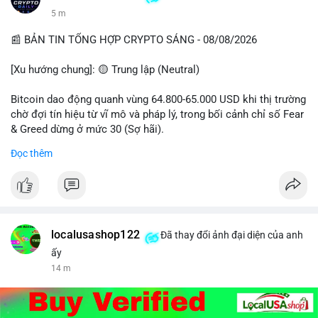
5 m
📰 BẢN TIN TỔNG HỢP CRYPTO SÁNG - 08/08/2026
[Xu hướng chung]: 🟡 Trung lập (Neutral)
Bitcoin dao động quanh vùng 64.800-65.000 USD khi thị trường
chờ đợi tín hiệu từ vĩ mô và pháp lý, trong bối cảnh chỉ số Fear
& Greed dừng ở mức 30 (Sợ hãi).
Đọc thêm
- Thị trường & Giá cả: Chuỗi giao dịch cá voi BTC diễn ra dày
đặc, đáng chú ý nhất là lệnh chuyển 289,92 BTC trị giá 18,83
triệu USD lúc 08:19 UTC và 61,37 BTC (gần 4 triệu USD) lúc
06:19 UTC. Các lệnh này chủ yếu là tái phân bổ tài sản, chưa
tạo áp lực bán trực tiếp lên sàn.
localusashop122
Đã thay đổi ảnh đại diện của anh
- Quy định & Pháp lý: Thượng viện Mỹ mở giai đoạn đầu bình
ấy
chọn Bill Clarity Act, cần 60 phiếu để tiến tới tháng tới. IMF
14 m
nhận định stablecoin nội địa có thể thúc đẩy nhu cầu token
được dollar hỗ trợ. Tòa án Mỹ cho phép Bybit truy xuất tài sản
1,5 tỷ USD từ vụ hack Triều Tiên.