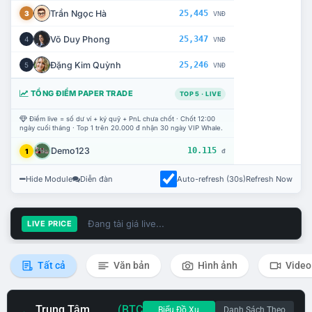
Trần Ngọc Hà
25,445
3
VNĐ
Võ Duy Phong
25,347
4
VNĐ
Đặng Kim Quỳnh
25,246
5
VNĐ
TỔNG ĐIỂM PAPER TRADE
TOP 5 · LIVE
Điểm live = số dư ví + ký quỹ + PnL chưa chốt · Chốt 12:00
ngày cuối tháng · Top 1 trên 20.000 đ nhận 30 ngày VIP Whale.
Demo123
10.115
1
đ
Hide Module
Diễn đàn
Auto-refresh (30s)
Refresh Now
Đang tải giá live...
LIVE PRICE
Tất cả
Văn bản
Hình ảnh
Video
Trung Tâm
(BTC
Biểu Đồ Xu
Danh Sách Theo