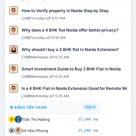
How to Verify property in Noida Step by Step
0
Thursday a31 6:57 AM
Why does a 4 BHK flat Noida offer better privacy?
0
Thursday a31 6:30 AM
Why should I buy a 3 BHK flat in Noida Extension?
0
Wednesday a31 6:25 AM
Smart Investment Guide to Buy 2 BHK Flat in Noida
0
Wednesday a31 6:20 AM
Is a 4 BHK Flat in Noida Extension Good for Remote Work?
0
Wednesday a31 5:26 AM
BẢNG XẾP HẠNG
TOP 5
Trần Thị Hương
25,548
1
VNĐ
Võ Hữu Phong
25,446
2
VNĐ