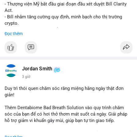
- Thượng viện Mỹ bắt đầu giai đoạn đầu xét duyệt Bill Clarity
Act.
- Bill nhằm tăng cường quy định, minh bạch cho thị trường
crypto.
- Đạt 60 phiếu cần thiết để tiến tới tháng tới.
Đọc thêm
- Bill có thể ảnh hưởng pháp lý, hoạt động của các đồng tiền kỹ
thuật số.
#binancesquare
#cryptonews
#regulation
#ussenate
#clarityact
Jordan Smith
$btc $eth
3 giờ
#vlikevn
#titanbot
Duy trì thói quen chăm sóc răng miệng hằng ngày thật đơn
giản!
📰 Nguồn: CoinDesk
Thêm Dentabiome Bad Breath Solution vào quy trình chăm
sóc của bạn để có hơi thở thơm mát suốt cả ngày. Giải pháp
hỗ trợ giảm vi khuẩn gây mùi, giúp bạn tự tin giao tiếp.
Bắt đầu ngay hôm nay với bước chăm sóc nhỏ nhưng hiệu quả