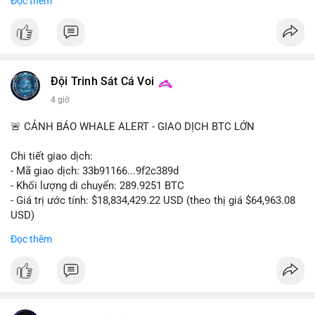
Đọc thêm
lớn cho nụ cười khỏe mạnh.
#dentabiome
#badbreathsolution
#hoithothommat
#chamsocrangmieng
#suckhoerangmieng
#nucuoitutin
Đội Trinh Sát Cá Voi
4 giờ
🚨 CẢNH BÁO WHALE ALERT - GIAO DỊCH BTC LỚN
Chi tiết giao dịch:
- Mã giao dịch: 33b91166...9f2c389d
- Khối lượng di chuyển: 289.9251 BTC
- Giá trị ước tính: $18,834,429.22 USD (theo thị giá $64,963.08
USD)
- Thời gian: 08:19:30 2026-08-08 UTC
Đọc thêm
Nhận định phân tích:
Khối lượng gần 290 BTC tương đương gần 19 triệu USD được
chuyển trong một giao dịch chưa xác nhận cho thấy dấu hiệu
của một tổ chức lớn hoặc cá voi đang tái cơ cấu danh mục.