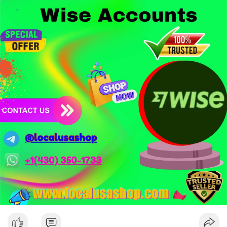
- Công nghệ & Bảo mật: BTCPay cảnh báo exploit mới trên
LND có thể đánh cắp thông tin đăng nhập Lightning Network,
người dùng cần cập nhật ngay. XRP Ledger đề xuất sửa đổi bảo
mật token hóa tài sản Wall Street trị giá 530 triệu USD.
Nhà đầu tư nên thận trọng với đòn bẩy cao khi Funding Rate
BTC chỉ ở mức 0.0035%. Vùng Fear hiện tại có thể là cơ hội
tích lũy dài hạn nhưng cần chờ xác nhận dòng tiền.
Xem chi tiết các bài viết đầy đủ tại dòng thời gian của Vlike.vn!
#whalealertbtc
#clarityact
#lightningexploit
#bybitlazarus
#xrpledger