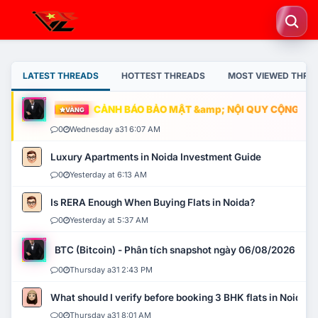
LATEST THREADS
HOTTEST THREADS
MOST VIEWED THRE
CẢNH BÁO BẢO MẬT &amp; NỘI QUY CỘNG ĐỒNG
VÀNG
0
Wednesday a31 6:07 AM
Luxury Apartments in Noida Investment Guide
0
Yesterday at 6:13 AM
Is RERA Enough When Buying Flats in Noida?
0
Yesterday at 5:37 AM
BTC (Bitcoin) - Phân tích snapshot ngày 06/08/2026
0
Thursday a31 2:43 PM
What should I verify before booking 3 BHK flats in Noida?
0
Thursday a31 8:01 AM