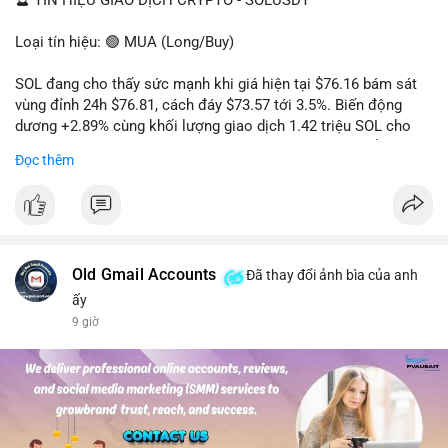
🔮 TÍN HIỆU GIAO DỊCH CRYPTO - SOLUSDT
Loại tín hiệu: 🟢 MUA (Long/Buy)
SOL đang cho thấy sức mạnh khi giá hiện tại $76.16 bám sát
vùng đỉnh 24h $76.81, cách đáy $73.57 tới 3.5%. Biến động
dương +2.89% cùng khối lượng giao dịch 1.42 triệu SOL cho
thấy lực cầu chủ động đang chiếm ưu thế, phe mua kiểm soát
Đọc thêm
hoàn toàn nhịp điều chỉnh.
Khuyến nghị giao dịch cụ thể:
- Vùng Entry: 75.80 - 76.20 (chờ retest vùng kháng cự cũ thành
hỗ trợ)
- Mục tiêu chốt lời: TP1: 77.50, TP2: 78.80
Old Gmail Accounts
Đã thay đổi ảnh bìa của anh
- Cắt lỗ: 74.90 (dưới vùng hỗ trợ gần nhất)
ấy
9 giờ
Quản trị vốn: Khối lượng vào lệnh tối đa 2-3% tài khoản, ưu tiên
chốt 50% vị thế tại TP1 và dời stop loss về điểm hòa vốn.
#solusdt
#longsol
#vung76
#breakoutsol
#lenhmuasol