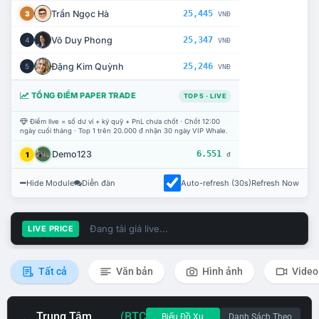
Trần Ngọc Hà
25,445
3
VNĐ
Võ Duy Phong
25,347
4
VNĐ
Đặng Kim Quỳnh
25,246
5
VNĐ
TỔNG ĐIỂM PAPER TRADE
TOP 5 · LIVE
Điểm live = số dư ví + ký quỹ + PnL chưa chốt · Chốt 12:00
ngày cuối tháng · Top 1 trên 20.000 đ nhận 30 ngày VIP Whale.
Demo123
6.551
1
đ
Hide Module
Diễn đàn
Auto-refresh (30s)
Refresh Now
Đang tải giá live...
LIVE PRICE
Tất cả
Văn bản
Hình ảnh
Video
Trung Tâm
(BTC
Biểu Đồ Xu
Danh Sách Theo