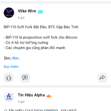
chuyển trong một giao dịch duy nhất cho thấy dấu hiệu của
một tổ chức hoặc cá nhân sở hữu lượng tài sản lớn. Động thái
Vlike Wire
này có thể phản ánh ba kịch bản chính: thứ nhất, cá voi đang
chuẩn bị thanh khoản bằng cách chuyển lên sàn giao dịch, tạo
8 giờ
áp lực bán tiềm năng; thứ hai, tài sản được chuyển vào ví lạnh
để nắm giữ dài hạn, thể hiện niềm tin vào xu hướng tăng; thứ
BIP-110 Soft Fork Bắt Đầu: BTC Gặp Báo Tình
ba, hành vi chia tách hoặc tái cấu trúc danh mục nhằm phân
tán rủi ro. Với mức giá 65K, khối lượng này không quá lớn để
- BIP-110 là proposition soft fork cho Bitcoin
gây sốc thanh khoản tức thời, nhưng vẫn đủ sức tạo biến động
- Có ít hỗ trợ từ礿ng cường
tâm lý ngắn hạn nếu hướng đến sàn tập trung.
- Các chuyên gia cũng phản đối mạnh
Lời khuyên cho nhà đầu tư nhỏ lẻ:
$btc
#btc
Theo dõi các giao dịch tiếp theo từ cùng địa chỉ ví để xác nhận
Đọc thêm
hướng đi của dòng tiền. Tránh hành động theo cảm xúc, ưu
#vlikevn
#titanbot
tiên quản trị rủi ro và không mở vị thế lớn trước khi có tín hiệu
rõ ràng về đích đến của số BTC này.
📰 Nguồn: CoinDesk
#94dot58btc
#vilanh
#chuyentiencavoi
#btcmempool
#dongtienlon
Tín Hiệu Alpha
9 giờ