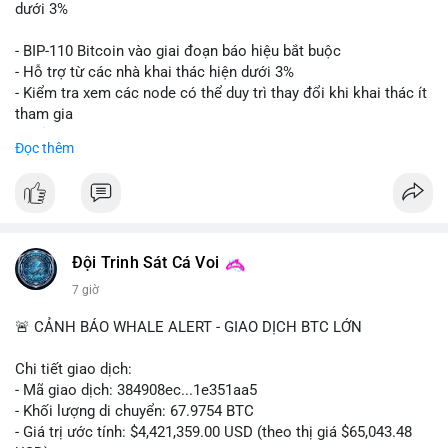
📊 Nguồn: Radar Tâm Lý Thị Trường
giá. Cần theo dõi sát sao bước tiếp theo của dòng tiền này.
dưới 3%
Lời khuyên: Nhà đầu tư nhỏ lẻ nên thận trọng quan sát biến
- BIP-110 Bitcoin vào giai đoạn báo hiệu bắt buộc
động thanh khoản trong 24-48 giờ tới. Tránh hành động theo
- Hỗ trợ từ các nhà khai thác hiện dưới 3%
cảm xúc, hãy chờ xác nhận điểm đến của số BTC này trước khi
- Kiểm tra xem các node có thể duy trì thay đổi khi khai thác ít
điều chỉnh vị thế.
tham gia
- Thảo luận về phương án hard fork dự phòng nếu cần
Đọc thêm
#556btc
#36trusd
#cavoichuyentien
#aplucban
#tichluydaihan
$btc
#btc
#vlikevn
#titanbot
📰 Nguồn: Cointelegraph
Đội Trinh Sát Cá Voi
7 giờ
🚨 CẢNH BÁO WHALE ALERT - GIAO DỊCH BTC LỚN
Chi tiết giao dịch:
- Mã giao dịch: 384908ec...1e351aa5
- Khối lượng di chuyển: 67.9754 BTC
- Giá trị ước tính: $4,421,359.00 USD (theo thị giá $65,043.48