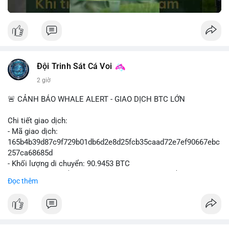
Đội Trinh Sát Cá Voi
2 giờ
🚨 CẢNH BÁO WHALE ALERT - GIAO DỊCH BTC LỚN
Chi tiết giao dịch:
- Mã giao dịch:
165b4b39d87c9f729b01db6d2e8d25fcb35caad72e7ef90667ebc
257ca68685d
- Khối lượng di chuyển: 90.9453 BTC
- Giá trị ước tính: $5,896,958.66 USD (theo thị giá $64,840.69
Đọc thêm
USD)
- Thời gian: 02:19:41 2026-08-09 UTC
Nhận định hành vi: Khối lượng gần 91 BTC, tương đương gần 6