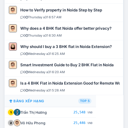
How to Verify property in Noida Step by Step
0
Thursday a31 6:57 AM
Why does a 4 BHK flat Noida offer better privacy?
0
Thursday a31 6:30 AM
Why should I buy a 3 BHK flat in Noida Extension?
0
Wednesday a31 6:25 AM
Smart Investment Guide to Buy 2 BHK Flat in Noida
0
Wednesday a31 6:20 AM
Is a 4 BHK Flat in Noida Extension Good for Remote Work?
0
Wednesday a31 5:26 AM
BẢNG XẾP HẠNG
TOP 5
Trần Thị Hương
25,548
1
VNĐ
Võ Hữu Phong
25,446
2
VNĐ