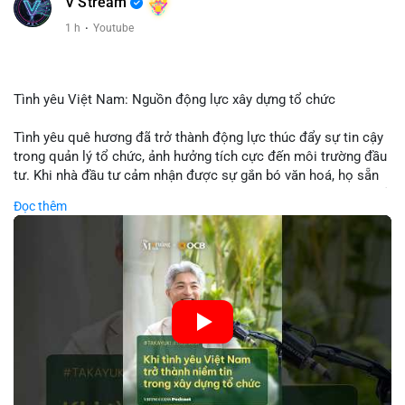
V Stream
1 h
·
Youtube
Tình yêu Việt Nam: Nguồn động lực xây dựng tổ chức
Tình yêu quê hương đã trở thành động lực thúc đẩy sự tin cậy
trong quản lý tổ chức, ảnh hưởng tích cực đến môi trường đầu
tư. Khi nhà đầu tư cảm nhận được sự gắn bó văn hoá, họ sẵn
sàng đầu tư dài hạn vào các doanh nghiệp nội địa, bao gồm cả
Đọc thêm
các công ty blockchain và tiền mã hoá. Sự tăng cường niềm
tin này giúp giảm rủi ro thị trường, cải thiện chi phí vốn và thúc
đẩy sự phát triển bền vững của ngành công nghệ tài chính. Các
nhà quản lý cần khai thác tinh thần này để xây dựng chiến lược
phát triển bền vững và thu hút vốn đầu tư.
🎥 Xem video trực tiếp tại:
Nguồn: VIETSUCCESS