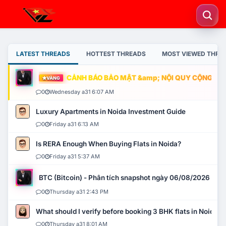
LATEST THREADS
HOTTEST THREADS
MOST VIEWED THRE
CẢNH BÁO BẢO MẬT &amp; NỘI QUY CỘNG ĐỒNG
VÀNG
0
Wednesday a31 6:07 AM
Luxury Apartments in Noida Investment Guide
0
Friday a31 6:13 AM
Is RERA Enough When Buying Flats in Noida?
0
Friday a31 5:37 AM
BTC (Bitcoin) - Phân tích snapshot ngày 06/08/2026
0
Thursday a31 2:43 PM
What should I verify before booking 3 BHK flats in Noida?
0
Thursday a31 8:01 AM