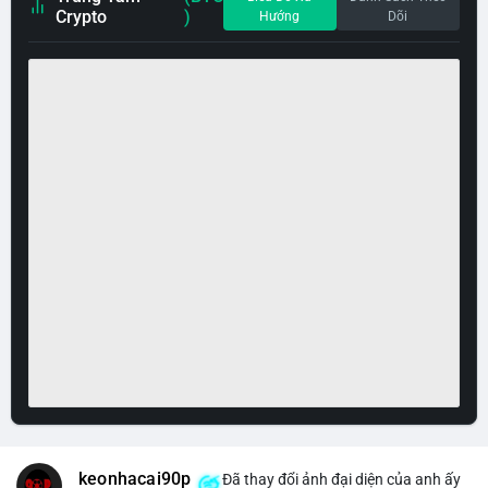
Crypto
)
Hướng
Dõi
keonhacai90p
Đã thay đổi ảnh đại diện của anh ấy