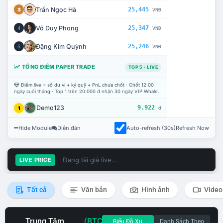
Trần Ngọc Hà
25,445
3
VNĐ
Võ Duy Phong
25,347
4
VNĐ
Đặng Kim Quỳnh
25,246
5
VNĐ
TỔNG ĐIỂM PAPER TRADE
TOP 5 · LIVE
Điểm live = số dư ví + ký quỹ + PnL chưa chốt · Chốt 12:00
ngày cuối tháng · Top 1 trên 20.000 đ nhận 30 ngày VIP Whale.
Demo123
9.922
1
đ
Hide Module
Diễn đàn
Auto-refresh (30s)
Refresh Now
Đang tải giá live...
LIVE PRICE
Tất cả
Văn bản
Hình ảnh
Video
Trung Tâm
(BTC
Biểu Đồ Xu
Danh Sách Theo