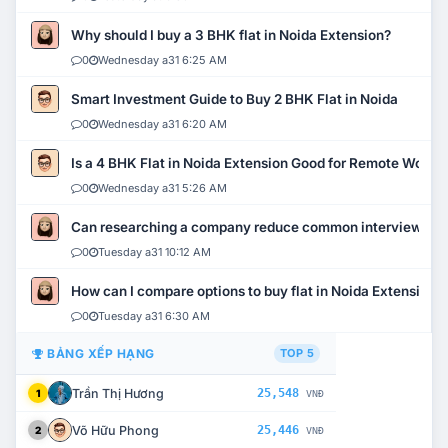
Why should I buy a 3 BHK flat in Noida Extension?
0
Wednesday a31 6:25 AM
Smart Investment Guide to Buy 2 BHK Flat in Noida
0
Wednesday a31 6:20 AM
Is a 4 BHK Flat in Noida Extension Good for Remote Work?
0
Wednesday a31 5:26 AM
Can researching a company reduce common interview mi
0
Tuesday a31 10:12 AM
How can I compare options to buy flat in Noida Extension?
0
Tuesday a31 6:30 AM
BẢNG XẾP HẠNG
TOP 5
Trần Thị Hương
25,548
1
VNĐ
Võ Hữu Phong
25,446
2
VNĐ