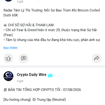
3 giờ
#binancesquare
#cryptonews
#wintermute
#brokerdealer
Radar Tâm Lý Thị Trường: Nỗi Sợ Bao Trùm Khi Bitcoin Coiled
#tokenizedsecurities
#usregulation
Dưới 65K
$btc $eth
📊 CHỈ SỐ SỢ HÃI & THAM LAM
• Chỉ số Fear & Greed hiện ở mức 29, thuộc trạng thái Sợ hãi
#vlikevn
#titanbot
(Fear).
• Tâm lý chung của nhà đầu tư đang khá tiêu cực, phản ánh sự
📰 Nguồn: Cointelegraph
thận trọng cao độ trước các biến động thị trường.
Đọc thêm
📈 XU HƯỚNG TÌM KIẾM & THẢO LUẬN
• CoinGecko Trending: Plume (PLUME), Cash Cat (CASHCAT),
Biconomy (BICO), Hashflow (HFT), Ondo (ONDO), StonkBroker
(STONKBROKER), (PUMP).
• LunarCrush Trending: Ethereum, Solana, Dogecoin, Polkadot,
Crypto Daily Wire
Chainlink.
3 giờ
• Google Trends Việt Nam: Các chủ đề về bóng đá (Man Utd,
Viettel) và các từ khóa đời sống khác đang chiếm ưu thế.
📰 BẢN TIN TỔNG HỢP CRYPTO TỐI - 07/08/2026
💬 DÒNG CHẢY TIN TỨC & TRUYỀN THÔNG
[Xu hướng chung]: 🟡 Trung lập (Neutral)
• Tin tức pháp lý: Tòa phúc thẩm Hoa Kỳ giữ nguyên bản án 25