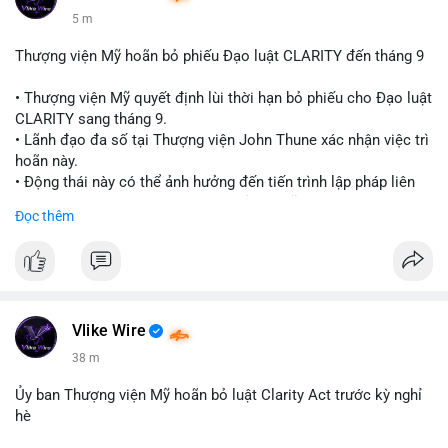
5 m
Thượng viện Mỹ hoãn bỏ phiếu Đạo luật CLARITY đến tháng 9
• Thượng viện Mỹ quyết định lùi thời hạn bỏ phiếu cho Đạo luật
CLARITY sang tháng 9.
• Lãnh đạo đa số tại Thượng viện John Thune xác nhận việc trì
hoãn này.
• Động thái này có thể ảnh hưởng đến tiến trình lập pháp liên
quan đến khung pháp lý tiền điện tử tại Mỹ.
Đọc thêm
$btc $eth
#vlikevn
#titanbot
📰 Nguồn: Cointelegraph
Vlike Wire
38 m
Ủy ban Thượng viện Mỹ hoãn bỏ luật Clarity Act trước kỳ nghỉ
hè