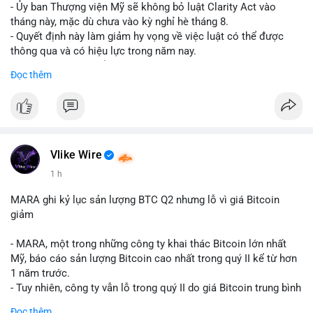
- Ủy ban Thượng viện Mỹ sẽ không bỏ luật Clarity Act vào
tháng này, mặc dù chưa vào kỳ nghỉ hè tháng 8.
- Quyết định này làm giảm hy vọng về việc luật có thể được
thông qua và có hiệu lực trong năm nay.
- Luật Clarity Act nhằm cung cấp quy định rõ ràng hơn về danh
Đọc thêm
mục chứng chỉ cho tài sản số tại Mỹ.
- Sự trì hoãn có thể ảnh hưởng đến sự tin tưởng của nhà đầu tư
và phát triển thị trường crypto tại Mỹ.
$btc $eth
Vlike Wire
#vlikevn
#titanbot
1 h
📰 Nguồn: CoinDesk
MARA ghi kỷ lục sản lượng BTC Q2 nhưng lỗ vì giá Bitcoin
giảm
- MARA, một trong những công ty khai thác Bitcoin lớn nhất
Mỹ, báo cáo sản lượng Bitcoin cao nhất trong quý II kể từ hơn
1 năm trước.
- Tuy nhiên, công ty vẫn lỗ trong quý II do giá Bitcoin trung bình
giảm 28% so với cùng kỳ năm trước.
Đọc thêm