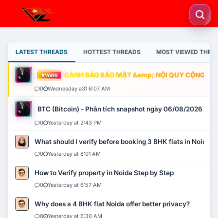
LATEST THREADS
HOTTEST THREADS
MOST VIEWED THRE
CẢNH BÁO BẢO MẬT &amp; NỘI QUY CỘNG ĐỒNG
VÀNG
0
Wednesday a31 6:07 AM
BTC (Bitcoin) - Phân tích snapshot ngày 06/08/2026
0
Yesterday at 2:43 PM
What should I verify before booking 3 BHK flats in Noida?
0
Yesterday at 8:01 AM
How to Verify property in Noida Step by Step
0
Yesterday at 6:57 AM
Why does a 4 BHK flat Noida offer better privacy?
0
Yesterday at 6:30 AM