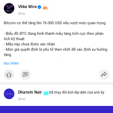
Vlike Wire
24 m
Bitcoin có thể tăng lên 76.000 USD nếu vượt mức quan trọng
- Biểu đồ BTC đang hình thành mẫu tăng tích cực theo phân
tích kỹ thuật
- Mẫu này chưa được xác nhận
- Mức giá quyết định là yếu tố then chốt để xác định xu hướng
tăng
- Nếu phá vỡ mức này, BTC có thể hướng tới 76.000 USD
Đọc thêm
#binancesquare
#cryptonews
#btc
$btc
#vlikevn
#titanbot
Dhanvin Nair
Đã thay đổi ảnh đại diện của anh ấy
29 m
📰 Nguồn: CoinDesk