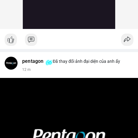
pentagon
Đã thay đổi ảnh đại diện của anh ấy
12 m