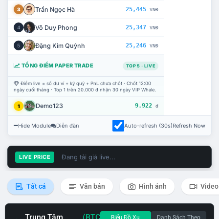
Trần Ngọc Hà
25,445
3
VNĐ
Võ Duy Phong
25,347
4
VNĐ
Đặng Kim Quỳnh
25,246
5
VNĐ
TỔNG ĐIỂM PAPER TRADE
TOP 5 · LIVE
Điểm live = số dư ví + ký quỹ + PnL chưa chốt · Chốt 12:00
ngày cuối tháng · Top 1 trên 20.000 đ nhận 30 ngày VIP Whale.
Demo123
9.922
1
đ
Hide Module
Diễn đàn
Auto-refresh (30s)
Refresh Now
Đang tải giá live...
LIVE PRICE
Tất cả
Văn bản
Hình ảnh
Video
Trung Tâm
(BTC
Biểu Đồ Xu
Danh Sách Theo