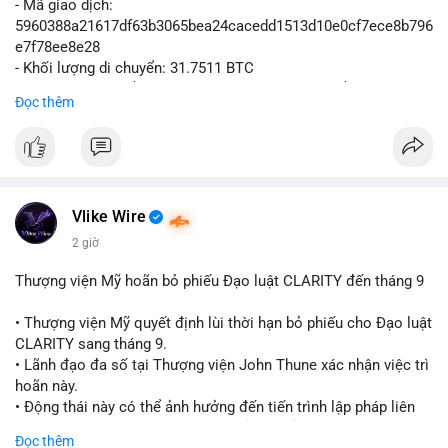
- Mã giao dịch:
5960388a21617df63b3065bea24cacedd1513d10e0cf7ece8b796
e7f78ee8e28
- Khối lượng di chuyển: 31.7511 BTC
- Giá trị ước tính: $2,042,300.50 USD (theo thị giá $64,322.12
Đọc thêm
USD)
- Thời gian: 03:19:19 2
Vlike Wire
2 giờ
Thượng viện Mỹ hoãn bỏ phiếu Đạo luật CLARITY đến tháng 9
• Thượng viện Mỹ quyết định lùi thời hạn bỏ phiếu cho Đạo luật
CLARITY sang tháng 9.
• Lãnh đạo đa số tại Thượng viện John Thune xác nhận việc trì
hoãn này.
• Động thái này có thể ảnh hưởng đến tiến trình lập pháp liên
quan đến khung pháp lý tiền điện tử tại Mỹ.
Đọc thêm