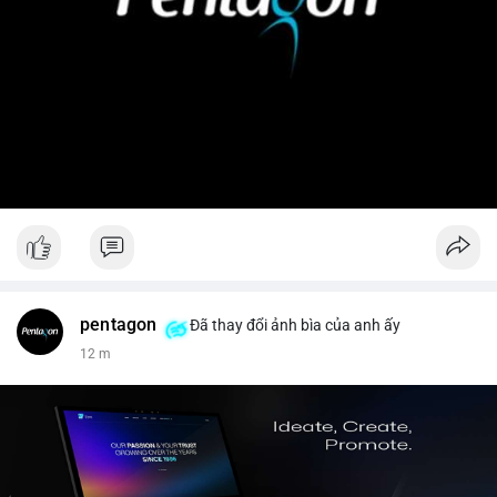
pentagon
Đã thay đổi ảnh bìa của anh ấy
12 m