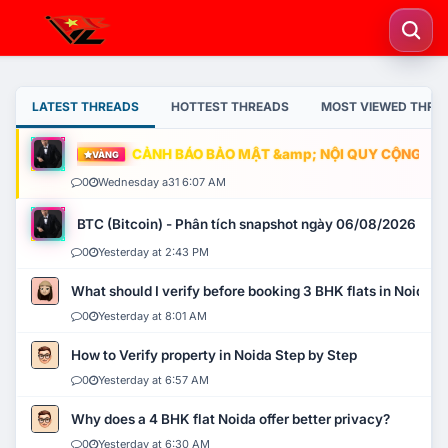
LATEST THREADS
HOTTEST THREADS
MOST VIEWED THRE
CẢNH BÁO BẢO MẬT &amp; NỘI QUY CỘNG ĐỒNG
VÀNG
0
Wednesday a31 6:07 AM
BTC (Bitcoin) - Phân tích snapshot ngày 06/08/2026
0
Yesterday at 2:43 PM
What should I verify before booking 3 BHK flats in Noida?
0
Yesterday at 8:01 AM
How to Verify property in Noida Step by Step
0
Yesterday at 6:57 AM
Why does a 4 BHK flat Noida offer better privacy?
0
Yesterday at 6:30 AM