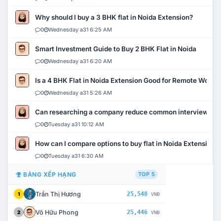
Why should I buy a 3 BHK flat in Noida Extension?
0
Wednesday a31 6:25 AM
Smart Investment Guide to Buy 2 BHK Flat in Noida
0
Wednesday a31 6:20 AM
Is a 4 BHK Flat in Noida Extension Good for Remote Work?
0
Wednesday a31 5:26 AM
Can researching a company reduce common interview mi
0
Tuesday a31 10:12 AM
How can I compare options to buy flat in Noida Extension?
0
Tuesday a31 6:30 AM
BẢNG XẾP HẠNG
TOP 5
Trần Thị Hương
25,548
1
VNĐ
Võ Hữu Phong
25,446
2
VNĐ