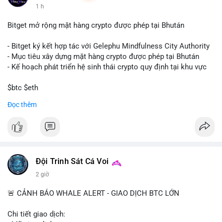
1 h
Bitget mở rộng mặt hàng crypto được phép tại Bhután
- Bitget ký kết hợp tác với Gelephu Mindfulness City Authority
- Mục tiêu xây dựng mặt hàng crypto được phép tại Bhután
- Kế hoạch phát triển hệ sinh thái crypto quy định tại khu vực
$btc $eth
Đọc thêm
#vlikevn
#titanbot
📰 Nguồn: Cointelegraph
Đội Trinh Sát Cá Voi
2 giờ
🚨 CẢNH BÁO WHALE ALERT - GIAO DỊCH BTC LỚN
Chi tiết giao dịch: