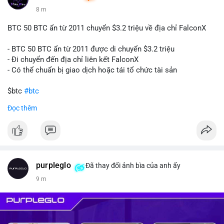
8 m
BTC 50 BTC ẩn từ 2011 chuyển $3.2 triệu về địa chỉ FalconX
- BTC 50 BTC ẩn từ 2011 được di chuyển $3.2 triệu
- Đi chuyển đến địa chỉ liên kết FalconX
- Có thể chuẩn bị giao dịch hoặc tái tổ chức tài sản
$btc
#btc
Đọc thêm
#vlikevn
#titanbot
📰 Nguồn: CoinDesk
purpleglo
Đã thay đổi ảnh bìa của anh ấy
9 m