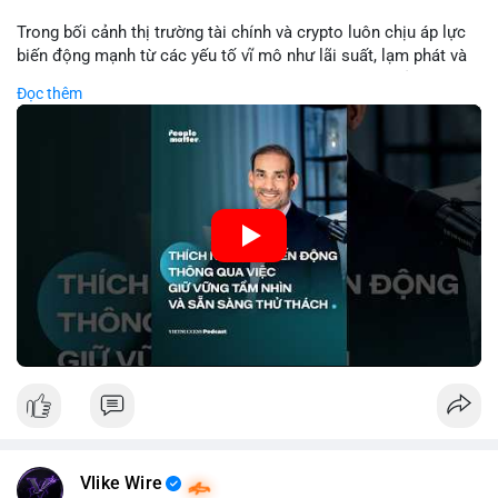
Lời khuyên: Nhà đầu tư nhỏ lẻ nên theo dõi thêm 2-3 giao dịch
tương tự trong 24 giờ tới để xác nhận xu hướng. Không nên
Trong bối cảnh thị trường tài chính và crypto luôn chịu áp lực
hành động vội vàng dựa trên một giao dịch đơn lẻ, hãy ưu tiên
biến động mạnh từ các yếu tố vĩ mô như lãi suất, lạm phát và
quản trị rủi ro và giữ kỷ luật với kế hoạch đầu tư đã đề ra.
chính sách tiền tệ, việc duy trì tầm nhìn chiến lược trở thành
Đọc thêm
chìa khóa để đầu tư viên vượt qua giai đoạn không chắc chắn.
#8dot3271btc
#giaodichlon
#vilanh
#tamlycavoi
Thay vì phản ứng cảm xúc với những dao động ngắn hạn, các
#mempoolbtc
nhà đầu tư thành công thường tập trung vào nguyên tắc cơ
bản, phân배 tài sản hợp lý và kiên持 theo kế hoạch đã định.
Điều này không chỉ giúp giảm rủi ro mà còn tạo điều kiện để
tận dụng cơ hội khi thị trường phục hồi.
🎥 Xem video trực tiếp tại:
Nguồn: VIETSUCCESS
Vlike Wire