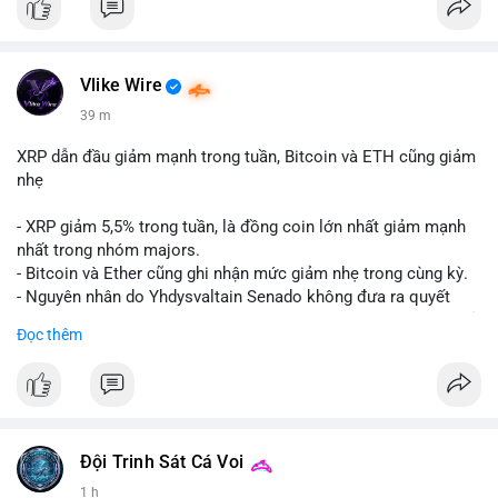
Vlike Wire
39 m
XRP dẫn đầu giảm mạnh trong tuần, Bitcoin và ETH cũng giảm
nhẹ
- XRP giảm 5,5% trong tuần, là đồng coin lớn nhất giảm mạnh
nhất trong nhóm majors.
- Bitcoin và Ether cũng ghi nhận mức giảm nhẹ trong cùng kỳ.
- Nguyên nhân do Yhdysvaltain Senado không đưa ra quyết
định về luật Clarity Act (luật cấu trúc thị trường) trước khi nghỉ
Đọc thêm
hè, đẩy việc thảo luận sang tháng 9.
- Việc trì hoãn pháp lý làm tăng sự không chắc chắn quanh
XRP và Ripple, ảnh hưởng đến tâm lý nhà đầu tư.
#binancesquare
#cryptonews
#xrp
#btc
#eth
#clarityact
#ripple
Đội Trinh Sát Cá Voi
1 h