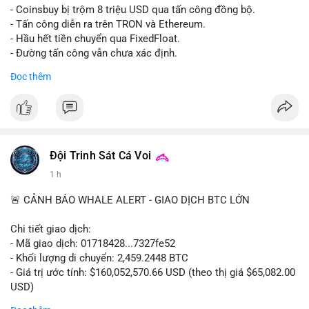
- Coinsbuy bị trộm 8 triệu USD qua tấn công đồng bộ.
- Tấn công diễn ra trên TRON và Ethereum.
- Hầu hết tiền chuyển qua FixedFloat.
- Đường tấn công vẫn chưa xác định.
Đọc thêm
#binancesquare
#cryptonews
#coinsbuy
#trx
#eth
$trx $eth
#vlikevn
#titanbot
Đội Trinh Sát Cá Voi
📰 Nguồn: CoinDesk
1 h
🚨 CẢNH BÁO WHALE ALERT - GIAO DỊCH BTC LỚN
Chi tiết giao dịch:
- Mã giao dịch: 01718428...7327fe52
- Khối lượng di chuyển: 2,459.2448 BTC
- Giá trị ước tính: $160,052,570.66 USD (theo thị giá $65,082.00
USD)
- Thời gian: 12:19:48 2026-08-10 UTC