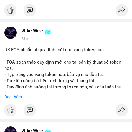
Vlike Wire
23 m
UK FCA chuẩn bị quy định mới cho vàng token hóa
- FCA soạn thảo quy định mới cho tài sản kỹ thuật số token
hóa.
- Tập trung vào vàng token hóa, bảo vệ nhà đầu tư.
- Dự kiến công bố tiến trình trong vài tháng tới.
- Quy định ảnh hưởng thị trường token hóa, yêu cầu tuân thủ.
- Nhà đầu tư, doanh nghiệp cần chuẩn bị.
Đọc thêm
#binancesquare
#cryptonews
#tokenizedgold
#fca
#ukregulation
$btc $eth
#vlikevn
#titanbot
Vlike Wire