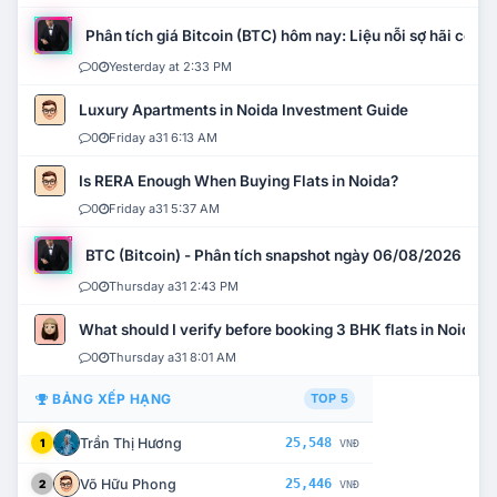
Phân tích giá Bitcoin (BTC) hôm nay: Liệu nỗi sợ hãi có mở 
0
Yesterday at 2:33 PM
Luxury Apartments in Noida Investment Guide
0
Friday a31 6:13 AM
Is RERA Enough When Buying Flats in Noida?
0
Friday a31 5:37 AM
BTC (Bitcoin) - Phân tích snapshot ngày 06/08/2026
0
Thursday a31 2:43 PM
What should I verify before booking 3 BHK flats in Noida?
0
Thursday a31 8:01 AM
BẢNG XẾP HẠNG
TOP 5
Trần Thị Hương
25,548
1
VNĐ
Võ Hữu Phong
25,446
2
VNĐ