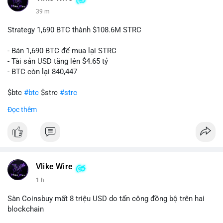
39 m
📰 Nguồn: CoinDesk
Strategy 1,690 BTC thành $108.6M STRC
- Bán 1,690 BTC để mua lại STRC
- Tài sản USD tăng lên $4.65 tỷ
- BTC còn lại 840,447
$btc
#btc
$strc
#strc
Đọc thêm
#vlikevn
#titanbot
📰 Nguồn: Cointelegraph
Vlike Wire
1 h
Sàn Coinsbuy mất 8 triệu USD do tấn công đồng bộ trên hai
blockchain