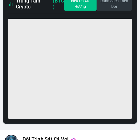
Trung Tâm
(BTC
Biểu Đồ Xu
Danh Sách Theo
Crypto
)
Hướng
Dõi
Đội Trinh Sát Cá Voi