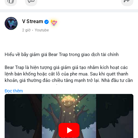
V Stream
2 giờ
·
Youtube
Hiểu về bẫy giảm giá Bear Trap trong giao dịch tài chính
Bear Trap là hiện tượng giá giảm giả tạo nhằm kích hoạt các
lệnh bán khống hoặc cắt lỗ của phe mua. Sau khi quét thanh
khoản, giá thường đảo chiều tăng mạnh trở lại. Nhà đầu tư cần
nhận diện mô hình này để tránh bị thao túng tâm lý và tối ưu
Đọc thêm
hóa điểm vào lệnh.
🎥 Xem video trực tiếp tại:
Nguồn: Cú Thông Thái