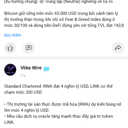
[Xu hướng chung]: 🟡 Trung lập (Neutral) nghiêng về rủi ro
📊 Nguồn: Radar Tâm Lý Thị Trường
Bitcoin giữ vững trên mốc 65.000 USD trong bối cảnh tâm lý
thị trường thận trọng, khi chỉ số Fear & Greed Index dừng ở
mức 30/100 và dòng tiền DeFi đứng yên với tổng TVL đạt 142,8
tỷ USD.
Đọc thêm
- Thị trường & Giá cả: BTC giao dịch quanh vùng 65.200 USD,
tăng gần 3% khi Iran-Oman hứa mở lại eo Hormuz, giảm lo ngại
địa chính trị. Hoạt động cá voi diễn ra sôi động với lệnh
chuyển 458 BTC trị giá gần 30 triệu USD cùng nhiều giao dịch
lớn khác. Đáng chú ý, thanh lý Short chiếm tới 81,7% tổng 35,7
Vlike Wire
triệu USD thanh lý trong 24h, cho thấy phe bán đang yếu thế.
1 h
- DeFi & Công nghệ: Standard Chartered dự báo thị trường RWA
Standard Chartered: RWA đạt 4 nghìn tỷ USD, LINK có thể
sẽ bùng nổ lên 4 nghìn tỷ USD, kéo theo giá trị token LINK có
chạm mốc 200 USD
thể tăng 25 lần, chạm mốc 200 USD vào năm 2030. Mastercard
hoàn tất thương vụ mua lại startup stablecoin BVNK trị giá 1,8
• Thị trường tài sản thực được mã hóa (RWA) dự kiến bùng nổ
tỷ USD, đánh dấu bước tiến lớn trong thanh toán số.
lên mức 4 nghìn tỷ USD.
• Nhu cầu dịch vụ oracle tăng mạnh thúc đẩy giá trị token
- Quy định & Pháp lý: FCA Anh đang xây dựng khung pháp lý
LINK.
cho vàng mã hóa, trong khi CLARITY Act tại Mỹ được cựu Bộ