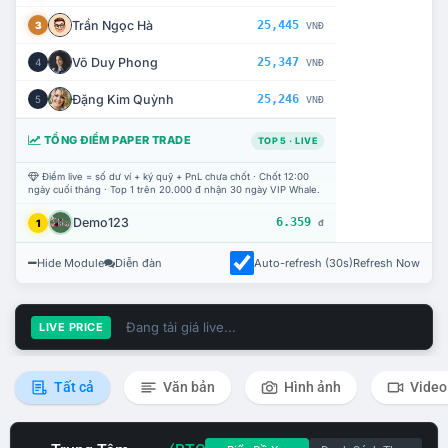
Trần Ngọc Hà
25,445
3
VNĐ
Võ Duy Phong
25,347
4
VNĐ
Đặng Kim Quỳnh
25,246
5
VNĐ
TỔNG ĐIỂM PAPER TRADE
TOP 5 · LIVE
Điểm live = số dư ví + ký quỹ + PnL chưa chốt · Chốt 12:00
ngày cuối tháng · Top 1 trên 20.000 đ nhận 30 ngày VIP Whale.
Demo123
6.359
1
đ
Hide Module
Diễn đàn
Auto-refresh (30s)
Refresh Now
Đang tải giá live...
LIVE PRICE
Tất cả
Văn bản
Hình ảnh
Video