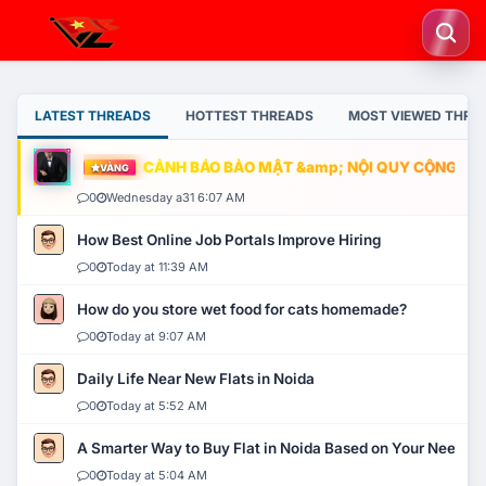
LATEST THREADS
HOTTEST THREADS
MOST VIEWED THRE
CẢNH BÁO BẢO MẬT &amp; NỘI QUY CỘNG ĐỒNG
VÀNG
0
Wednesday a31 6:07 AM
How Best Online Job Portals Improve Hiring
0
Today at 11:39 AM
How do you store wet food for cats homemade?
0
Today at 9:07 AM
Daily Life Near New Flats in Noida
0
Today at 5:52 AM
A Smarter Way to Buy Flat in Noida Based on Your Needs
0
Today at 5:04 AM