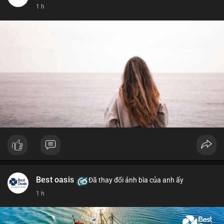
1 h
Best oasis
Đã thay đổi ảnh bìa của anh ấy
1 h