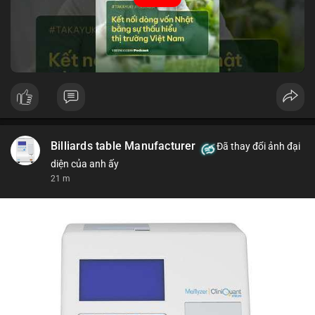
tin thị trường chính xác trong việc giảm rủi ro khi kết nối các
thị trường khác nhau.
🎥 Xem video trực tiếp tại:
Nguồn: VIETSUCCESS
Billiards table Manufacturer
Đã thay đổi ảnh đại
diện của anh ấy
21 m