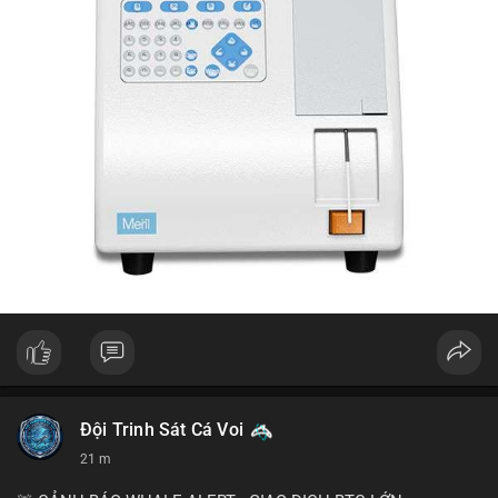
Đội Trinh Sát Cá Voi
21 m