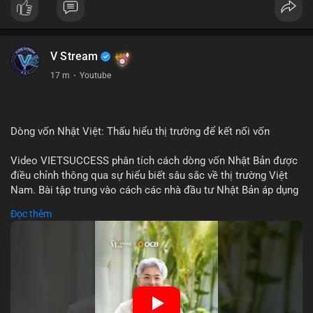
V Stream
17 m
·
Youtube
Dòng vốn Nhật Việt: Thấu hiểu thị trường để kết nối vốn
Video VIETSUCCESS phân tích cách dòng vốn Nhật Bản được
điều chỉnh thông qua sự hiểu biết sâu sắc về thị trường Việt
Nam. Bài tập trung vào cách các nhà đầu tư Nhật Bản áp dụng
chiến lược đầu tư phù hợp với điều kiện kinh tế địa phương, từ
Đọc thêm
đầu tư trực tiếp vào doanh nghiệp đến việc giao dịch tài chính.
Kết nối này không chỉ tạo cơ hội tăng trưởng cho Việt Nam mà
còn tạo ra động lực cho thị trường crypto địa phương khi các
nhà đầu tư đa quốc gia tìm kiếm cơ hội đa dạng. Các yếu tố
như chính sách tài chính Việt Nam, xu hướng đầu tư ESG, và
ổn định thị trường sẽ ảnh hưởng trực tiếp đến lưu lượng vốn
nhập khẩu từ Nhật Bản. Bài cũng nhấn mạnh vai trò của thông