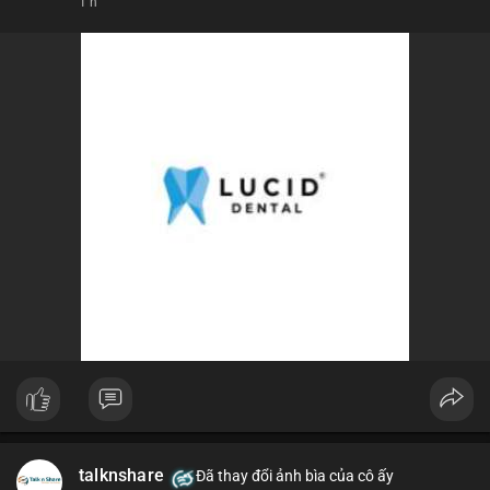
1 h
talknshare
Đã thay đổi ảnh bìa của cô ấy