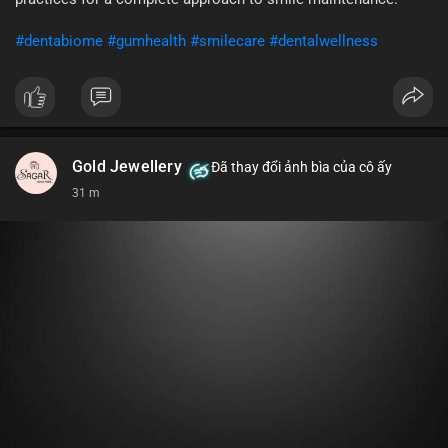
khi gia tăng vị thế.
#dentabiome
#gumhealth
#smilecare
#dentalwellness
#8dot0316btc
#chuyenlensan
#aplucbannganhan
#btcmempool
#516kusd
Gold Jewellery
Đã thay đổi ảnh bìa của cô ấy
31 m