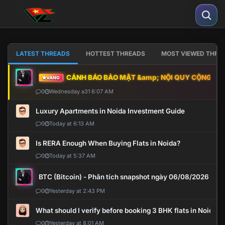
LATEST THREADS
HOTTEST THREADS
MOST VIEWED THRE
CẢNH BÁO BẢO MẬT &amp; NỘI QUY CỘNG ĐỒNG
VÀNG
0
Wednesday a31 6:07 AM
Luxury Apartments in Noida Investment Guide
0
Today at 6:13 AM
Is RERA Enough When Buying Flats in Noida?
0
Today at 5:37 AM
BTC (Bitcoin) - Phân tích snapshot ngày 06/08/2026
0
Yesterday at 2:43 PM
What should I verify before booking 3 BHK flats in Noida?
0
Yesterday at 8:01 AM