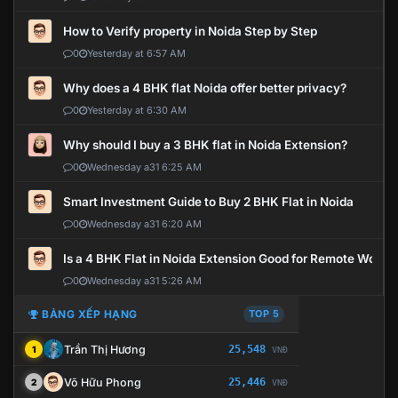
How to Verify property in Noida Step by Step
0
Yesterday at 6:57 AM
Why does a 4 BHK flat Noida offer better privacy?
0
Yesterday at 6:30 AM
Why should I buy a 3 BHK flat in Noida Extension?
0
Wednesday a31 6:25 AM
Smart Investment Guide to Buy 2 BHK Flat in Noida
0
Wednesday a31 6:20 AM
Is a 4 BHK Flat in Noida Extension Good for Remote Work?
0
Wednesday a31 5:26 AM
BẢNG XẾP HẠNG
TOP 5
Trần Thị Hương
25,548
1
VNĐ
Võ Hữu Phong
25,446
2
VNĐ