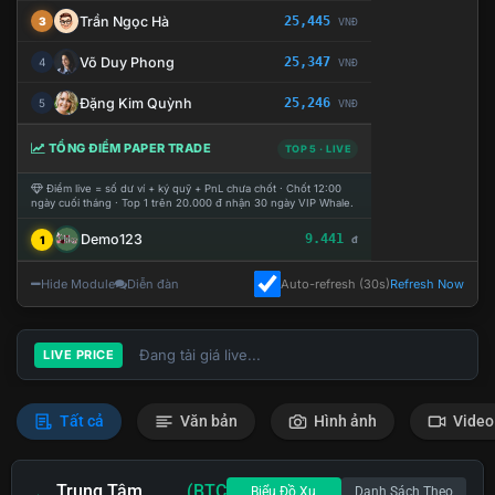
Trần Ngọc Hà
25,445
3
VNĐ
Võ Duy Phong
25,347
4
VNĐ
Đặng Kim Quỳnh
25,246
5
VNĐ
TỔNG ĐIỂM PAPER TRADE
TOP 5 · LIVE
Điểm live = số dư ví + ký quỹ + PnL chưa chốt · Chốt 12:00
ngày cuối tháng · Top 1 trên 20.000 đ nhận 30 ngày VIP Whale.
Demo123
9.441
1
đ
Hide Module
Diễn đàn
Auto-refresh (30s)
Refresh Now
Đang tải giá live...
LIVE PRICE
Tất cả
Văn bản
Hình ảnh
Video
Trung Tâm
(BTC
Biểu Đồ Xu
Danh Sách Theo