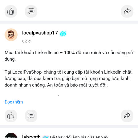
✅ Telegram: @localpvashop
✅ Email: localpvashop@gmail.com
Chất lượng đảm bảo, hỗ trợ tận tình. Hãy liên hệ ngay hôm
nay!
localpvashop17
6 giờ
Mua tài khoản LinkedIn cũ – 100% đã xác minh và sẵn sàng sử
dụng.
Tại LocalPvaShop, chúng tôi cung cấp tài khoản LinkedIn chất
lượng cao, đã qua kiểm tra, giúp bạn mở rộng mạng lưới kinh
doanh nhanh chóng. An toàn và bảo mật tuyệt đối.
Đặt hàng ngay hôm nay để nhận ưu đãi tốt nhất!
Đọc thêm
✅ Đặt hàng: localpvashop
✅ Phản hồi trong 24 giờ
✅ WhatsApp: +1 (66
215-8938
✅ Telegram: @localpvashop
labrynth
✅ Email: localpvashop@gmail.com
Đã thay đổi ảnh bìa của anh ấy