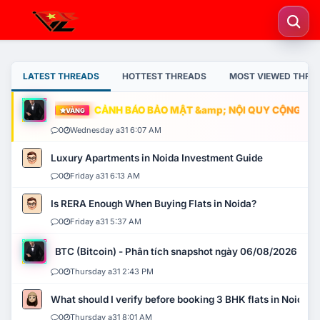
LATEST THREADS
HOTTEST THREADS
MOST VIEWED THRE
CẢNH BÁO BẢO MẬT &amp; NỘI QUY CỘNG ĐỒNG
VÀNG
0
Wednesday a31 6:07 AM
Luxury Apartments in Noida Investment Guide
0
Friday a31 6:13 AM
Is RERA Enough When Buying Flats in Noida?
0
Friday a31 5:37 AM
BTC (Bitcoin) - Phân tích snapshot ngày 06/08/2026
0
Thursday a31 2:43 PM
What should I verify before booking 3 BHK flats in Noida?
0
Thursday a31 8:01 AM