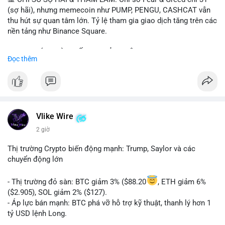
(sợ hãi), nhưng memecoin như PUMP, PENGU, CASHCAT vẫn
thu hút sự quan tâm lớn. Tỷ lệ tham gia giao dịch tăng trên các
nền tảng như Binance Square.
📈 XU HƯỚNG TÌM KIẾM & THẢO LUẬN: TUT, PUMP, PENGU,
Đọc thêm
CASHCAT, SUI, TAO xuất hiện nhiều trong tìm kiếm Việt Nam
và quốc tế. Chủ đề "tăng giá nhanh" và "bài toán mới" là chủ đề
hấp dẫn. Bàn tán về SPCX và SAGA cũng hấp dẫn.
💬 DÒNG CHẢY TIN TỨC & TRUYỀN THÔNG: Bàn tán về "long
SAGA", "short SPCX", và "đã ngồi ăn ở khách sạn 5*" (từ bài
Vlike Wire
đăng Binance Square). Tin tức về BIP-110 Bitcoin và SKR token
2 giờ
Solana tăng 250% FDV. Cập nhật về airdrop MMT và tích hợp
BNB Smart Chain.
Thị trường Crypto biến động mạnh: Trump, Saylor và các
chuyển động lớn
💡 NHẬN ĐỊNH & KHUYẾN NGHỊ: Tâm lý thị trường phân cực.
Sợ hãi do chỉ số thấp nhưng xu hướng memecoin và tin tức
- Thị trường đỏ sàn: BTC giảm 3% ($88.20
, ETH giảm 6%
tích cực (BTC ETF, SKR) tạo áp lực lên giá. Rủi ro từ các đề cày
($2.905), SOL giảm 2% ($127).
SPCX và SAGA vẫn cao. Cần theo dõi xu hướng "long" hoặc
- Áp lực bán mạnh: BTC phá vỡ hỗ trợ kỹ thuật, thanh lý hơn 1
"short" theo chiến lược cá nhân.
tỷ USD lệnh Long.
- Tin tức quan trọng: Trump Media dự kiến airdrop token cho