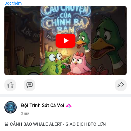
Đọc thêm
chiến lược đầu tư rõ ràng.
🎥 Xem video trực tiếp tại:
Nguồn: Cú Thông Thái
Đội Trinh Sát Cá Voi
3 giờ
🚨 CẢNH BÁO WHALE ALERT - GIAO DỊCH BTC LỚN