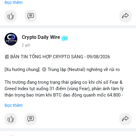
Đọc thêm
📊 Nguồn: Radar Tâm Lý Thị Trường
cổ đông vào tháng 2.
- Định chế tài chính: Delaware Life đưa BTC vào sản phẩm bảo
hiểm; Galaxy Digital lập quỹ đầu tư 100 triệu USD.
- Pháp lý: CEO Coinbase thúc đẩy khung pháp lý tại Davos; Bồ
Đào Nha chặn Polymarket.
Crypto Daily Wire
#binancesquare
#cryptonews
#btc
#eth
#sol
#xrp
2 giờ
$btc $eth $sol $xrp
📰 BẢN TIN TỔNG HỢP CRYPTO SÁNG - 09/08/2026
#vlikevn
#titanbot
[Xu hướng chung]: 🟡 Trung lập (Neutral) nghiêng về rủi ro
📰 Nguồn: Decrypt
Thị trường đang trong trạng thái giằng co khi chỉ số Fear &
Greed Index tụt xuống 31 điểm (vùng Fear), phản ánh tâm lý
thận trọng bao trùm khi BTC dao động quanh mốc 64.800 -
64.900 USD.
Đọc thêm
- Thị trường & Giá cả: Hoạt động cá voi diễn ra mạnh mẽ với 7
giao dịch BTC lớn được ghi nhận trong 24h qua, tổng trị giá
hơn 23,6 triệu USD. Đáng chú ý nhất là lệnh chuyển 90,94 BTC
(5,89 triệu USD) và 89,97 BTC (5,82 triệu USD), cho thấy các tổ