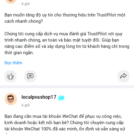
6 giờ
Bạn muốn tăng độ uy tín cho thương hiệu trên TrustPilot một
cách nhanh chóng?
Chúng tôi cung cấp dịch vụ mua đánh giá TrustPilot với quy
trình nhanh chóng, an toàn và bảo mật tuyệt đối. Giúp bạn
nâng cao điểm số và xây dựng lòng tin từ khách hàng chỉ trong
thời gian ngắn.
Đọc thêm
Đặt hàng ngay hôm nay để nhận ưu đãi:
👉 Order tại: localpvashop
👉 Phản hồi 24/7
👉 WhatsApp: +1 660 215-8938
👉 Telegram: @localpvashop
localpvashop17
👉 Email: localpvashop@gmail.com
6 giờ
Đừng bỏ lỡ cơ hội cải thiện danh tiếng trực tuyến của bạn một
Bạn đang cần mua tài khoản WeChat để phục vụ công việc,
cách hiệu quả!
kinh doanh hoặc kết nối bạn bè? Chúng tôi chuyên cung cấp
tài khoản WeChat 100% đã xác minh, ổn định và sẵn sàng sử