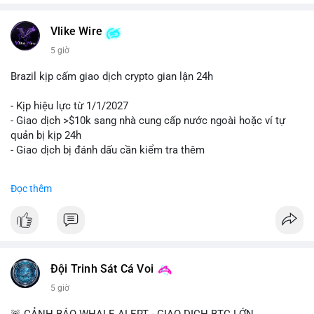
Vlike Wire
5 giờ
Brazil kịp cấm giao dịch crypto gian lận 24h
- Kịp hiệu lực từ 1/1/2027
- Giao dịch >$10k sang nhà cung cấp nước ngoài hoặc ví tự
quản bị kịp 24h
- Giao dịch bị đánh dấu cần kiểm tra thêm
#binancesquare
#cryptonews
#regulation
Đọc thêm
$btc $eth
#vlikevn
#titanbot
📰 Nguồn: Cointelegraph
Đội Trinh Sát Cá Voi
5 giờ