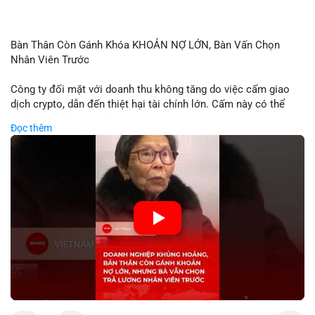
Bàn Thân Còn Gánh Khóa KHOẢN NỢ LỚN, Bàn Vấn Chọn
Nhân Viên Trước
Công ty đối mặt với doanh thu không tăng do việc cấm giao
dịch crypto, dẫn đến thiệt hại tài chính lớn. Cấm này có thể
phản ánh phản ứng của chính quyền hoặc thị trường đối với
Đọc thêm
biến động giá digital asset. Bàn vấn chuyển hướng tập trung
vào nhân lực, cho thấy chiến lược giảm chi phí hoặc điều chỉnh
mô hình kinh doanh. Điều này có thể ảnh hưởng đến thị trường
crypto và các doanh nghiệp liên quan trong tương lai.
🎥 Xem video trực tiếp tại:
Nguồn: KIEN THUC KINH TE