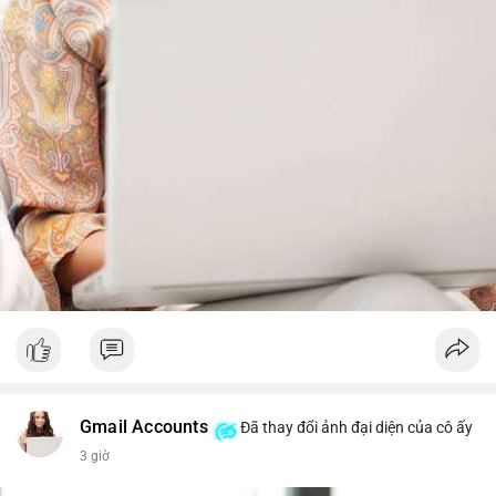
từ dòng vốn ETF (tuần tốt nhất kể từ tháng 4 với 1 tỷ USD)
trước khi gia tăng vị thế.
Xem chi tiết các bài viết đầy đủ tại dòng thời gian của Vlike.vn!
#whalealertbtc
#feargreedindex
#bip110fork
#brazilcryptoregulation
#defitvl
Gmail Accounts
Đã thay đổi ảnh đại diện của cô ấy
3 giờ