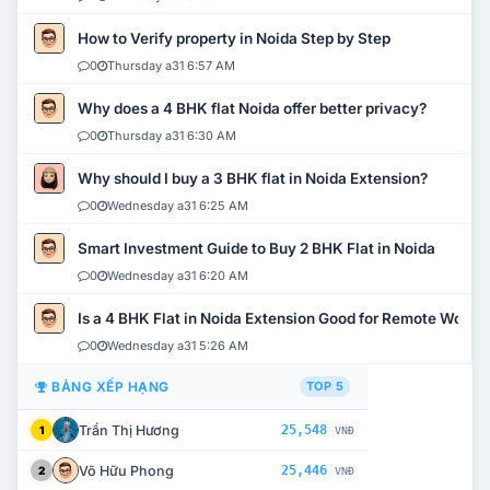
How to Verify property in Noida Step by Step
0
Thursday a31 6:57 AM
Why does a 4 BHK flat Noida offer better privacy?
0
Thursday a31 6:30 AM
Why should I buy a 3 BHK flat in Noida Extension?
0
Wednesday a31 6:25 AM
Smart Investment Guide to Buy 2 BHK Flat in Noida
0
Wednesday a31 6:20 AM
Is a 4 BHK Flat in Noida Extension Good for Remote Work?
0
Wednesday a31 5:26 AM
BẢNG XẾP HẠNG
TOP 5
Trần Thị Hương
25,548
1
VNĐ
Võ Hữu Phong
25,446
2
VNĐ