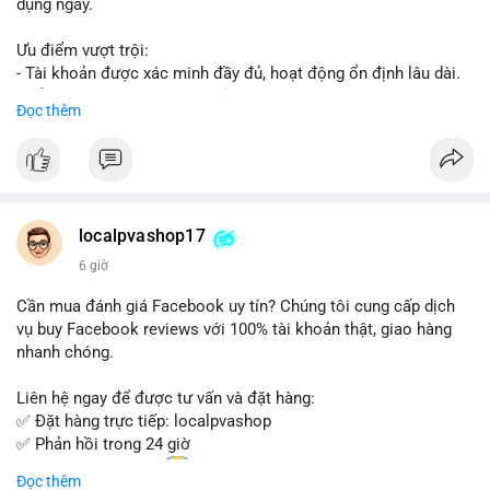
dụng ngay.
Ưu điểm vượt trội:
- Tài khoản được xác minh đầy đủ, hoạt động ổn định lâu dài.
- Hỗ trợ khách hàng 24/7, phản hồi nhanh chóng.
Đọc thêm
- Giao dịch an toàn, bảo mật thông tin.
Đặt hàng ngay hôm nay để nhận ưu đãi tốt nhất!
Liên hệ với chúng tôi qua:
localpvashop17
- WhatsApp: +1 (66
215-8938
- Telegram: @localpvashop
6 giờ
- Email: localpvashop@gmail.com
Cần mua đánh giá Facebook uy tín? Chúng tôi cung cấp dịch
Đừng bỏ lỡ cơ hội sở hữu tài khoản WeChat chất lượng với giá
vụ buy Facebook reviews với 100% tài khoản thật, giao hàng
tốt. Liên hệ ngay!
nhanh chóng.
Liên hệ ngay để được tư vấn và đặt hàng:
✅ Đặt hàng trực tiếp: localpvashop
✅ Phản hồi trong 24 giờ
✅ WhatsApp: +1 (66
215-8938
Đọc thêm