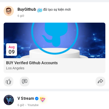
BuyGithub
đã tạo sự kiện mới
6 giờ
Aug
09
BUY Verified Github Accounts
Los Angeles
V Stream
6 giờ
·
Youtube