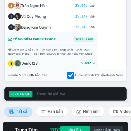
Trần Ngọc Hà
25,445
3
VNĐ
Võ Duy Phong
25,347
4
VNĐ
Đặng Kim Quỳnh
25,246
5
VNĐ
TỔNG ĐIỂM PAPER TRADE
TOP 5 · LIVE
Điểm live = số dư ví + ký quỹ + PnL chưa chốt · Chốt 12:00
ngày cuối tháng · Top 1 trên 20.000 đ nhận 30 ngày VIP Whale.
Demo123
5.492
1
đ
Hide Module
Diễn đàn
Auto-refresh (30s)
Refresh Now
Đang tải giá live...
LIVE PRICE
Tất cả
Văn bản
Hình ảnh
Video
Trung Tâm
(BTC
Biểu Đồ Xu
Danh Sách Theo