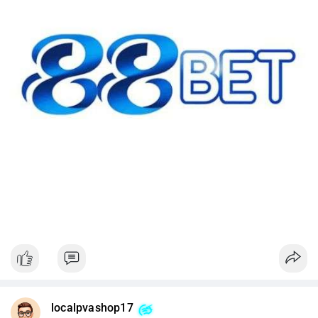
#42btc
#vilanh
#tichluydaihan
#btcmempool
#64831usd
localpvashop17