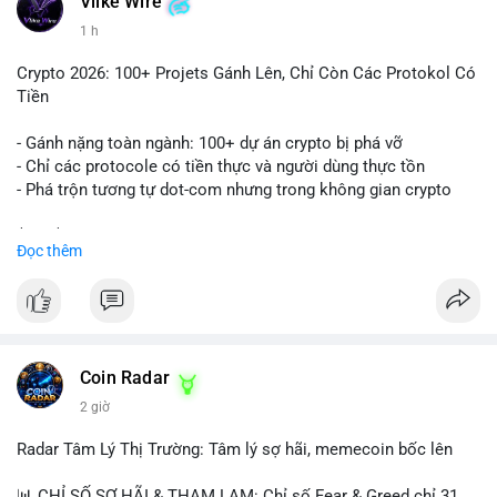
Vlike Wire
1 h
Crypto 2026: 100+ Projets Gánh Lên, Chỉ Còn Các Protokol Có
Tiền
- Gánh nặng toàn ngành: 100+ dự án crypto bị phá vỡ
- Chỉ các protocole có tiền thực và người dùng thực tồn
- Phá trộn tương tự dot-com nhưng trong không gian crypto
$btc $eth
Đọc thêm
#vlikevn
#titanbot
📰 Nguồn: CoinDesk
Coin Radar
2 giờ
Radar Tâm Lý Thị Trường: Tâm lý sợ hãi, memecoin bốc lên
📊 CHỈ SỐ SỢ HÃI & THAM LAM: Chỉ số Fear & Greed chỉ 31