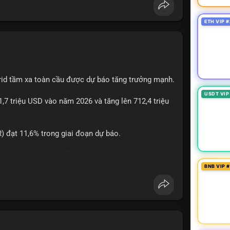
ETH VIP #
rid tầm xa toàn cầu được dự báo tăng trưởng mạnh.
USDT VIP
1,7 triệu USD vào năm 2026 và tăng lên 712,4 triệu
 đạt 11,6% trong giai đoạn dự báo.
à nhà đầu tư trong lĩnh vực công nghệ ô tô xanh.
BNB VIP 
ncầu