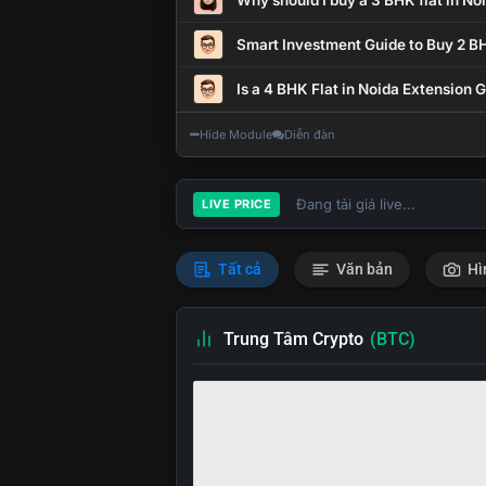
Why should I buy a 3 BHK flat in No
Smart Investment Guide to Buy 2 BH
Is a 4 BHK Flat in Noida Extension
Hide Module
Diễn đàn
Đang tải giá live...
LIVE PRICE
Tất cả
Văn bản
Hì
Trung Tâm Crypto
(BTC)