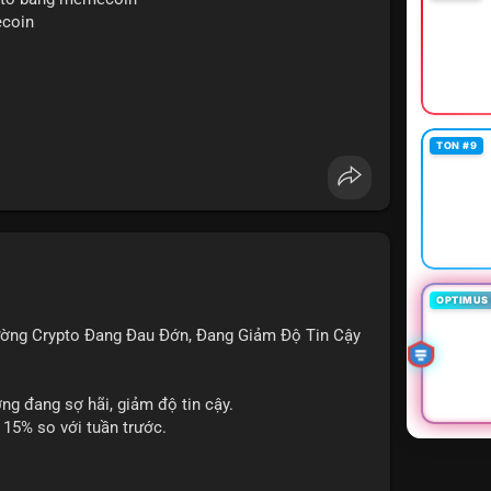
ng sử dụng đòn bẩy cao trong 24 giờ tới khi dòng
ecoin
cùng.
o
mempool
#áplựcbántiềmnăng
TON #9
OPTIMUS 
rường Crypto Đang Đau Đớn, Đang Giảm Độ Tin Cậy
ờng đang sợ hãi, giảm độ tin cậy.
 15% so với tuần trước.