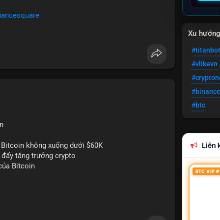
nancesquare
Xu hướn
#titanbo
#vlikevn
#crypto
#binanc
#btc
n
 Bitcoin không xuống dưới $60K
Liên k
c đẩy tăng trưởng crypto
của Bitcoin
BTC VIP #