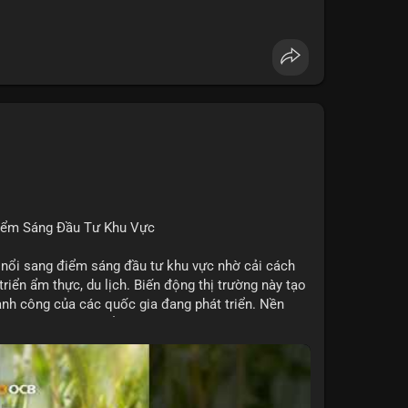
 Penguins, StonkBroker, Cysic, Cronos, Sui,
ương, không liên quan crypto.
, Chainlink, Litecoin, Tesla, UFC, Premier League,
ÔNG:
 Clarity Act, IMF nói stablecoin địa phương tăng
nh báo “short entry”, “điểm mua bán” giảm.
u Apple, IBM, airdrop MMT, competition.
t hack, XRP amendments, Trump media rút khỏi
Điểm Sáng Đầu Tư Khu Vực
 nổi sang điểm sáng đầu tư khu vực nhờ cải cách
 triển ẩm thực, du lịch. Biến động thị trường này tạo
ng, người bán tăng.
hành công của các quốc gia đang phát triển. Nền
tập trung vào stablecoin, theo dõi US legislation.
ng nhờ chính sách ổn định và sự quan tâm từ nhà