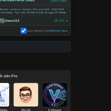
ỔNG ĐIỂM PAPER TRADE
TOP 5 · LIVE
ểm live = số dư ví + ký quỹ + PnL chưa chốt · Chốt 12:00
 cuối tháng · Top 1 trên 20.000 đ nhận 30 ngày VIP Whale.
Demo123
10.115
đ
Auto-refresh (30s)
Refresh Now
h viên Pro
 Alpha
Phí Hồ
V Stream