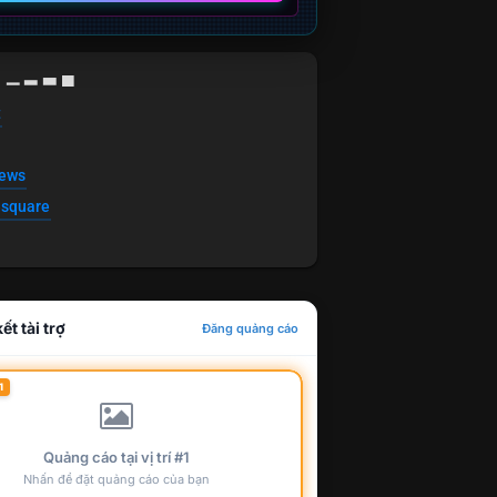
g ▁ ▂ ▃ ▄
t
news
esquare
ết tài trợ
Đăng quảng cáo
1
Quảng cáo tại vị trí #1
Nhấn để đặt quảng cáo của bạn