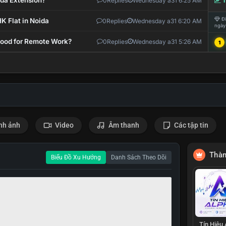
ida Extension?
0
Replies
Wednesday a31 6:25 AM
T
Đi
K Flat in Noida
0
Replies
Wednesday a31 6:20 AM
ngày
 Good for Remote Work?
0
Replies
Wednesday a31 5:26 AM
1
nh ảnh
Video
Âm thanh
Các tập tin
Thàn
Biểu Đồ Xu Hướng
Danh Sách Theo Dõi
Tín Hiệu