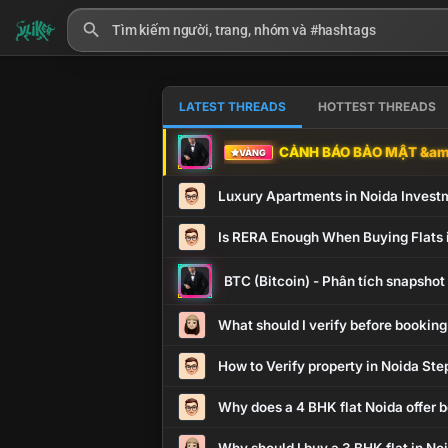
LATEST THREADS
HOTTEST THREADS
CẢNH BÁO BẢO MẬT &amp
VÀNG
Luxury Apartments in Noida Invest
Is RERA Enough When Buying Flats 
BTC (Bitcoin) - Phân tích snapsho
What should I verify before booking
How to Verify property in Noida Ste
Why does a 4 BHK flat Noida offer b