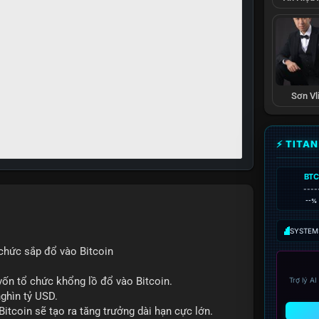
Sơn Vl
⚡ TITA
BTC
----
--%
SYSTEM:
chức sắp đổ vào Bitcoin
ốn tổ chức khổng lồ đổ vào Bitcoin.
Trợ lý A
nghìn tỷ USD.
itcoin sẽ tạo ra tăng trưởng dài hạn cực lớn.