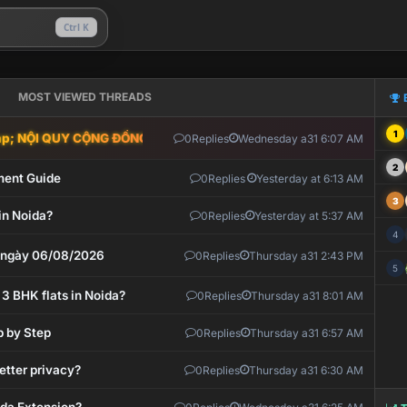
Ctrl K
MOST VIEWED THREADS
1
; NỘI QUY CỘNG ĐỒNG VLIKE.VN: HỆ THỐNG GIÁM SÁT TỰ ĐỘNG V
0
Replies
Wednesday a31 6:07 AM
2
ment Guide
0
Replies
Yesterday at 6:13 AM
3
in Noida?
0
Replies
Yesterday at 5:37 AM
4
t ngày 06/08/2026
0
Replies
Thursday a31 2:43 PM
5
 3 BHK flats in Noida?
0
Replies
Thursday a31 8:01 AM
p by Step
0
Replies
Thursday a31 6:57 AM
etter privacy?
0
Replies
Thursday a31 6:30 AM