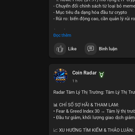
nhịp điều chỉnh ngắn hạn. Tuyệt đối khô
- Chuyển đổi chính sách từ loại bỏ mem
tiền lớn chưa xác định rõ đích đến cuối 
- Mục tiêu đa dạng hóa đầu tư crypto
- Rủi ro: biến động cao, cần quản lý rủi r
#153btc
#10triệuusd
#chuyểnvílớn
#btc
$btc $eth
Đọc thêm
#vlikevn
#titanbot
Like
Bình luận
📰 Nguồn: CoinDesk
Coin Radar
1 h
Radar Tâm Lý Thị Trường: Tâm Lý Thị T
📊 CHỈ SỐ SỢ HÃI & THAM LAM:
• Fear & Greed Index 30 → Tâm lý thị trư
• Đầu tư giảm, khối lượng giao dịch giảm
📈 XU HƯỚNG TÌM KIẾM & THẢO LUẬN: