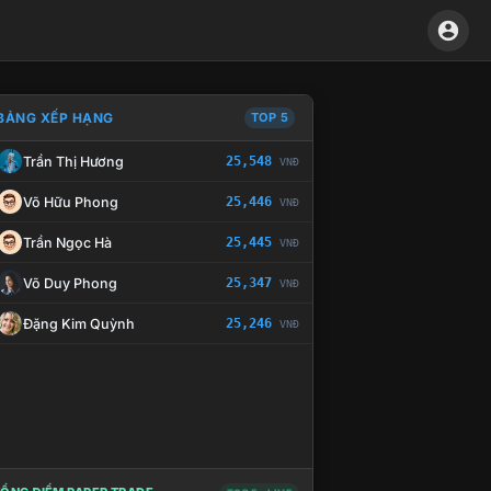
BẢNG XẾP HẠNG
TOP 5
Trần Thị Hương
25,548
VNĐ
À CHẾ TÀI XỬ LÝ VI PHẠM
Võ Hữu Phong
25,446
VNĐ
Trần Ngọc Hà
25,445
VNĐ
Võ Duy Phong
25,347
VNĐ
Đặng Kim Quỳnh
25,246
VNĐ