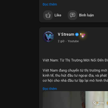
• CoinGecko: Jimothy The Raccoon, Pudgy
Đọc thêm
Tutorial.
• Google Trends: chủ đề bóng đá, địa ph
Like
Bình luận
• LunarCrush: Ethereum, Solana, Dogecoin
etc.
💬 DÒNG CHẢY TIN TỨC & TRUYỀN TH
V Stream
• Telegram: US Senate tiến hành bỏ phiếu
2 giờ
·
Youtube
nhu cầu.
• Binance Square: nhiều trader short, cả
• Binance announcements: hỗ trợ cổ phiế
• Tin tức gần đây: Bitcoin exploit, Bybi
Việt Nam: Từ Thị Trường Mới Nổi Đến 
crypto.
Việt Nam đang chuyển từ thị trường mới
💡 NHẬN ĐỊNH & KHUYẾN NGHỊ:
kinh tế, thu hút đầu tư ngoại địa, và phát
• Tâm lý ngắn hạn: sợ hãi, giảm khối lượ
cơ hội cho nhà đầu tư lặp lại mô hình t
• Khuyến nghị: giữ cẩn thận, tránh short, 
tảng crypto tại Việt Nam cũng tăng trưở
Đọc thêm
đầu tư toàn cầu.
📊 Nguồn: Radar Tâm Lý Thị Trường
🎥 Xem video trực tiếp tại: