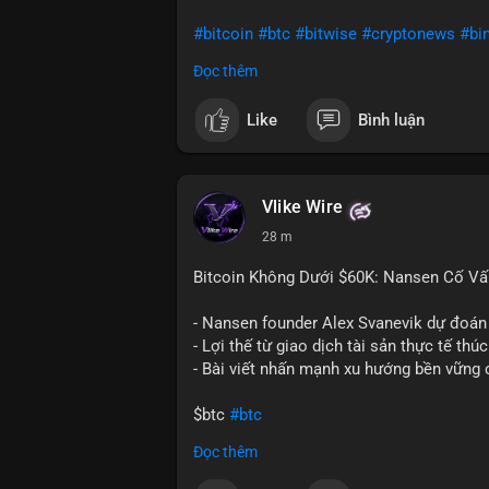
#bitcoin
#btc
#bitwise
#cryptonews
#bi
Đọc thêm
$btc
Like
Bình luận
#vlikevn
#titanbot
📰 Nguồn: CoinDesk
Vlike Wire
28 m
Bitcoin Không Dưới $60K: Nansen Cố Vấ
- Nansen founder Alex Svanevik dự đoán
- Lợi thế từ giao dịch tài sản thực tế thú
- Bài viết nhấn mạnh xu hướng bền vững 
$btc
#btc
Đọc thêm
#vlikevn
#titanbot