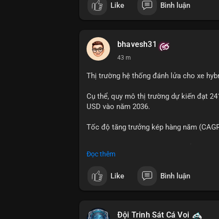
Like
Bình luận
📰 Nguồn: Cointelegraph
bhavesh31
43 m
Thị trường hệ thống đánh lửa cho xe hyb
Cụ thể, quy mô thị trường dự kiến đạt 24
USD vào năm 2036.
Tốc độ tăng trưởng kép hàng năm (CAGR)
Đây là cơ hội lớn cho các nhà sản xuất v
Đọc thêm
#xehybrid
#côngnghệôtô
#thịtrườngtoà
Like
Bình luận
Đội Trinh Sát Cá Voi