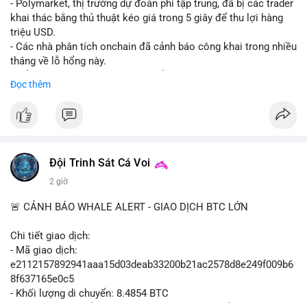
- Polymarket, thị trường dự đoán phi tập trung, đã bị các trader
khai thác bằng thủ thuật kéo giá trong 5 giây để thu lợi hàng
triệu USD.
- Các nhà phân tích onchain đã cảnh báo công khai trong nhiều
tháng về lỗ hổng này.
- Để khắc phục, Polymarket chuyển sang sử dụng giá trung
Đọc thêm
bình theo thời gian (time-weighted prices), khiến việc đẩy giá
nhân tạo trở nên quá tốn kém.
- Động thái này nhằm bảo vệ tính toàn vẹn của thị trường và
ngăn chặn các hành vi thao túng.
#polymarket
#cryptonews
#defi
#marketintegrity
Đội Trinh Sát Cá Voi
2 giờ
$btc $eth
🚨 CẢNH BÁO WHALE ALERT - GIAO DỊCH BTC LỚN
#vlikevn
#titanbot
Chi tiết giao dịch:
📰 Nguồn: CoinDesk
- Mã giao dịch:
e2112157892941aaa15d03deab33200b21ac2578d8e249f009b6
8f637165e0c5
- Khối lượng di chuyển: 8.4854 BTC