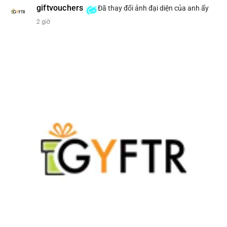
giftvouchers
Đã thay đổi ảnh đại diện của anh ấy
#207btc
#chuyenvilanh
#aplucban
#btcusd64k
#mempoolflow
2 giờ