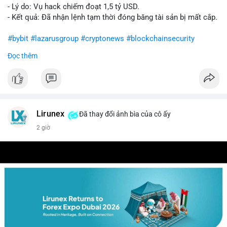
- Lý do: Vụ hack chiếm đoạt 1,5 tỷ USD.
- Kết quả: Đã nhận lệnh tạm thời đóng băng tài sản bị mất cắp.
#bybit
#lazarusgroup
#cryptonews
#blockchainsecurity
Đọc thêm
$btc $eth
#vlikevn
#titanbot
📰 Nguồn: CoinDesk
Lirunex
Đã thay đổi ảnh bìa của cô ấy
2 giờ