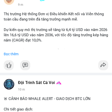
9 m
Thị trường Hệ thống Đơn vị Điều khiển Kết nối và Viễn thông
toàn cầu đang trên đà tăng trưởng mạnh mẽ.
Dự kiến quy mô thị trường sẽ tăng từ 6,4 tỷ USD vào năm 2026
lên 16,6 tỷ USD vào năm 2036, với tốc độ tăng trưởng kép hàng
năm (CAGR) đạt 10,0%.
Sự tăng trưởng này được thúc đẩy bởi nhu cầu ngày càng cao
Đọc thêm
trong các lĩnh vực ô tô, logistics và thiết bị thông minh.
Doanh nghiệp cần theo dõi xu hướng này để nắm bắt cơ hội
đầu tư và phát triển giải pháp kết nối tiên tiến.
Đội Trinh Sát Cá Voi
10 m
🚨 CẢNH BÁO WHALE ALERT - GIAO DỊCH BTC LỚN
Chi tiết giao dịch: