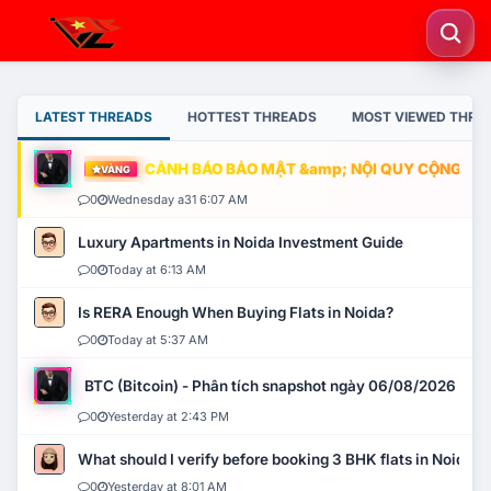
LATEST THREADS
HOTTEST THREADS
MOST VIEWED THRE
CẢNH BÁO BẢO MẬT &amp; NỘI QUY CỘNG ĐỒNG
VÀNG
0
Wednesday a31 6:07 AM
Luxury Apartments in Noida Investment Guide
0
Today at 6:13 AM
Is RERA Enough When Buying Flats in Noida?
0
Today at 5:37 AM
BTC (Bitcoin) - Phân tích snapshot ngày 06/08/2026
0
Yesterday at 2:43 PM
What should I verify before booking 3 BHK flats in Noida?
0
Yesterday at 8:01 AM