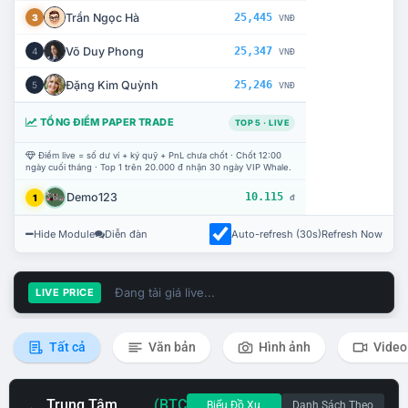
Trần Ngọc Hà
25,445
3
VNĐ
Võ Duy Phong
25,347
4
VNĐ
Đặng Kim Quỳnh
25,246
5
VNĐ
TỔNG ĐIỂM PAPER TRADE
TOP 5 · LIVE
Điểm live = số dư ví + ký quỹ + PnL chưa chốt · Chốt 12:00
ngày cuối tháng · Top 1 trên 20.000 đ nhận 30 ngày VIP Whale.
Demo123
10.115
1
đ
Hide Module
Diễn đàn
Auto-refresh (30s)
Refresh Now
Đang tải giá live...
LIVE PRICE
Tất cả
Văn bản
Hình ảnh
Video
Trung Tâm
(BTC
Biểu Đồ Xu
Danh Sách Theo