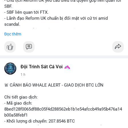
- Chủ tịch Reform UK yêu cầu điều tra quyên góp liên quan tới
SBF.
- SBF liên quan tới FTX.
- Lãnh đạo Reform UK chuẩn bị đối mặt với cử tri amid
scandal.
- Sự kiện có thể ảnh hưởng đến hình ảnh SBF và FTX.
Đọc thêm
- Không có thông tin tác động thị trường ngay lập tức.
#binancesquare
#cryptonews
#sbf
#ftx
#reformuk
$btc $eth
#vlikevn
#titanbot
Đội Trinh Sát Cá Voi
1 h
📰 Nguồn: Cointelegraph
🚨 CẢNH BÁO WHALE ALERT - GIAO DỊCH BTC LỚN
Chi tiết giao dịch:
- Mã giao dịch:
8bed128f0065df88c05f4d288562eb1b1e54afccb49a95b476a14
b00a58febf1
- Khối lượng di chuyển: 207.8546 BTC
- Giá trị ước tính: $13,449,009.09 USD (theo thị giá $64,703.92