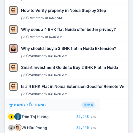
How to Verify property in Noida Step by Step
0
Yesterday at 6:57 AM
Why does a 4 BHK flat Noida offer better privacy?
0
Yesterday at 6:30 AM
Why should I buy a 3 BHK flat in Noida Extension?
0
Wednesday a31 6:25 AM
Smart Investment Guide to Buy 2 BHK Flat in Noida
0
Wednesday a31 6:20 AM
Is a 4 BHK Flat in Noida Extension Good for Remote Work?
0
Wednesday a31 5:26 AM
BẢNG XẾP HẠNG
TOP 5
Trần Thị Hương
25,548
1
VNĐ
Võ Hữu Phong
25,446
2
VNĐ