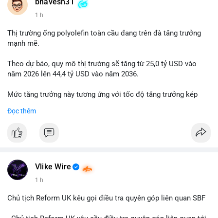
📰 Nguồn: Cointelegraph
bhavesh31
1 h
Thị trường ống polyolefin toàn cầu đang trên đà tăng trưởng
mạnh mẽ.
Theo dự báo, quy mô thị trường sẽ tăng từ 25,0 tỷ USD vào
năm 2026 lên 44,4 tỷ USD vào năm 2036.
Mức tăng trưởng này tương ứng với tốc độ tăng trưởng kép
hàng năm (CAGR) đạt 5,9% trong giai đoạn dự báo.
Đọc thêm
Đây là tín hiệu tích cực cho các nhà sản xuất, nhà phân phối và
nhà đầu tư trong ngành vật liệu xây dựng và hạ tầng.
Bạn đánh giá thế nào về tiềm năng của dòng sản phẩm ống
nhựa polyolefin trong tương lai?
Vlike Wire
1 h
Chủ tịch Reform UK kêu gọi điều tra quyên góp liên quan SBF