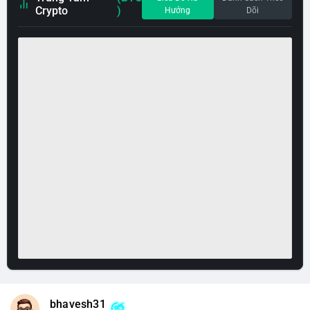
Crypto
)
Hướng
Dõi
bhavesh31