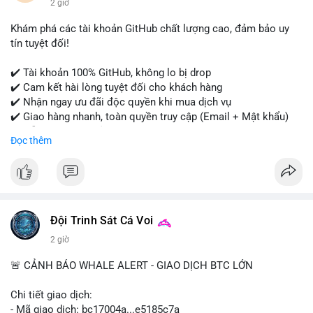
2 giờ
#onlineshopping
#digitalmarketing
#usa
#highqualityaccounts
#readytouseaccounts
Khám phá các tài khoản GitHub chất lượng cao, đảm bảo uy
tín tuyệt đối!
✔️ Tài khoản 100% GitHub, không lo bị drop
✔️ Cam kết hài lòng tuyệt đối cho khách hàng
✔️ Nhận ngay ưu đãi độc quyền khi mua dịch vụ
✔️ Giao hàng nhanh, toàn quyền truy cập (Email + Mật khẩu)
✔️ Hỗ trợ 24/7 và bảo hành thay thế
Đọc thêm
Cần xác nhận đơn hàng? Liên hệ ngay để được tư vấn!
📧 Email: usatrustbuild@gmail.com
📩 Telegram: @UsaTrustBuild
Đội Trinh Sát Cá Voi
2 giờ
🚨 CẢNH BÁO WHALE ALERT - GIAO DỊCH BTC LỚN
Chi tiết giao dịch:
- Mã giao dịch: bc17004a...e5185c7a