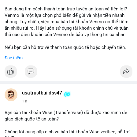
Bạn đang tìm cách thanh toán trực tuyến an toàn và tiện lợi?
Venmo là một lựa chọn phổ biến để gửi và nhận tiền nhanh
chóng. Tuy nhiên, việc mua bán tài khoản Venmo có thể tiềm
ẩn nhiều rủi ro. Hãy luôn sử dụng tài khoản chính chủ và tuân
thủ các điều khoản của Venmo để bảo vệ thông tin cá nhân.
Nếu bạn cần hỗ trợ về thanh toán quốc tế hoặc chuyển tiền,
hãy liên hệ với chúng tôi qua email hoặc Telegram. Chúng tôi
Đọc thêm
cung cấp dịch vụ tư vấn và giải pháp thanh toán trực tuyến an
toàn.
Liên hệ:
Email: usatrustbuild@gmail.com
Telegram: @UsaTrustBuild
usatrustbuildss47
WhatsApp: +1 (479) 438-1734
1 h
#thanhtoanonline
#venmo
#chuyentien
#giaodichantoan
Bạn cần tài khoản Wise (Transferwise) đã được xác minh để
#taichinhso
#seo
#smm
giao dịch quốc tế an toàn?
Chúng tôi cung cấp dịch vụ bán tài khoản Wise verified, hỗ trợ