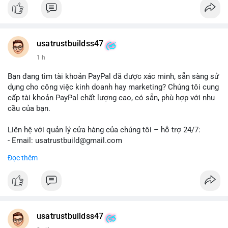
#trendingnow
#cashout
#sendmoney
#mobiledeposit
#pay
#usdt
#btc
usatrustbuildss47
1 h
Bạn đang tìm tài khoản PayPal đã được xác minh, sẵn sàng sử
dụng cho công việc kinh doanh hay marketing? Chúng tôi cung
cấp tài khoản PayPal chất lượng cao, có sẵn, phù hợp với nhu
cầu của bạn.
Liên hệ với quản lý cửa hàng của chúng tôi – hỗ trợ 24/7:
- Email: usatrustbuild@gmail.com
- Telegram: @UsaTrustBuild
Đọc thêm
- WhatsApp: +1 (479) 438-1734
Tài khoản của chúng tôi được đánh giá cao về độ tin cậy và
tính sẵn sàng, giúp bạn giao dịch thuận lợi. Hãy nhắn tin ngay
để được tư vấn chi tiết.
usatrustbuildss47
#buyverifiedpaypalaccounts
#marketing
#seo
#smm