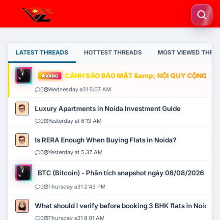
LATEST THREADS
HOTTEST THREADS
MOST VIEWED THRE
CẢNH BÁO BẢO MẬT &amp; NỘI QUY CỘNG ĐỒNG
VÀNG
0
Wednesday a31 6:07 AM
Luxury Apartments in Noida Investment Guide
0
Yesterday at 6:13 AM
Is RERA Enough When Buying Flats in Noida?
0
Yesterday at 5:37 AM
BTC (Bitcoin) - Phân tích snapshot ngày 06/08/2026
0
Thursday a31 2:43 PM
What should I verify before booking 3 BHK flats in Noida?
0
Thursday a31 8:01 AM