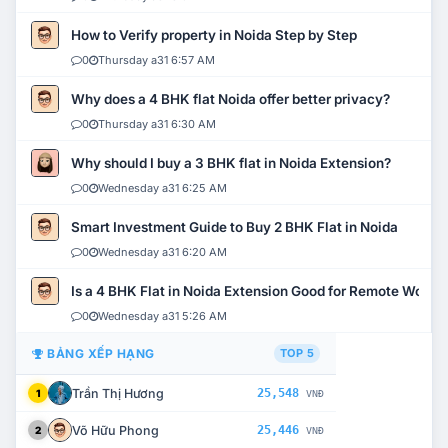
How to Verify property in Noida Step by Step
0
Thursday a31 6:57 AM
Why does a 4 BHK flat Noida offer better privacy?
0
Thursday a31 6:30 AM
Why should I buy a 3 BHK flat in Noida Extension?
0
Wednesday a31 6:25 AM
Smart Investment Guide to Buy 2 BHK Flat in Noida
0
Wednesday a31 6:20 AM
Is a 4 BHK Flat in Noida Extension Good for Remote Work?
0
Wednesday a31 5:26 AM
BẢNG XẾP HẠNG
TOP 5
Trần Thị Hương
25,548
1
VNĐ
Võ Hữu Phong
25,446
2
VNĐ