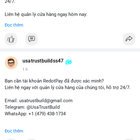
24/7.
Liên hệ quản lý cửa hàng ngay hôm nay:
📧 Email: usatrustbuild@gmail.com
Đọc thêm
✈️ Telegram: @UsaTrustBuild
📱 WhatsApp: +1 (479) 438-1734
Dịch vụ của chúng tôi phù hợp cho nhu cầu chuyển tiền, nhận
tiền, thanh toán quốc tế.
usatrustbuildss47
#buyverifiedwiseaccounts
#marketing
#seo
#smm
1 h
#trendingnow
#cashout
#sendmoney
#mobiledeposit
#pay
#usdt
Bạn cần tài khoản RedotPay đã được xác minh?
Liên hệ ngay với quản lý cửa hàng của chúng tôi, hỗ trợ 24/7.
Email: usatrustbuild@gmail.com
Telegram: @UsaTrustBuild
WhatsApp: +1 (479) 438-1734
Dịch vụ uy tín, nhanh chóng, bảo mật.
Đọc thêm
#buyverifiedredotpayaccount
#marketing
#seo
#smm