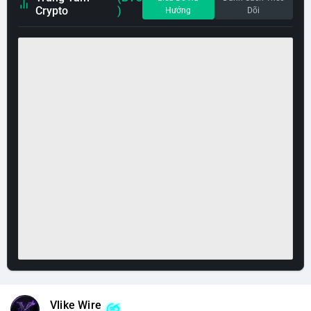
Crypto
)
Hướng
Dõi
Vlike Wire