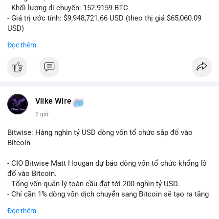
- Khối lượng di chuyển: 152.9159 BTC
- Giá trị ước tính: $9,948,721.66 USD (theo thị giá $65,060.09
USD)
- Thời gian: 14:19:56 2026-08-08 UTC
Đọc thêm
Nhận định phân tích:
Khối lượng 152.9 BTC trị giá gần 10 triệu USD được chuyển
trong một giao dịch chưa xác nhận cho thấy dấu hiệu của một
tổ chức lớn hoặc cá voi đang tái cơ cấu danh mục. Với mức
giá quanh vùng $65,000, động thái này có thể là bước chuẩn bị
Vlike Wire
cho chiến lược tích lũy dài hạn hoặc chuyển lên sàn để thanh
2 giờ
khoản. Một giao dịch lớn như vậy thường tạo áp lực tâm lý
ngắn hạn lên thị trường, khiến nhà đầu tư nhỏ lẻ dễ bị dao
Bitwise: Hàng nghìn tỷ USD dòng vốn tổ chức sắp đổ vào
động.
Bitcoin
Lời khuyên:
- CIO Bitwise Matt Hougan dự báo dòng vốn tổ chức khổng lồ
Nhà đầu tư nên quan sát thêm 1-2 block tiếp theo để xác nhận
đổ vào Bitcoin.
đích đến của dòng tiền. Tránh hành động theo cảm tính trước
- Tổng vốn quản lý toàn cầu đạt tới 200 nghìn tỷ USD.
các biến động nhỏ, ưu tiên quản lý rủi ro chặt chẽ và không sử
- Chỉ cần 1% dòng vốn dịch chuyển sang Bitcoin sẽ tạo ra tăng
dụng đòn bẩy quá mức trong giai đoạn biến động này.
trưởng dài hạn cực lớn.
Đọc thêm