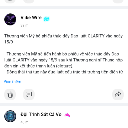
Vlike Wire
39 m
Thượng viện Mỹ bỏ phiếu thúc đẩy Đạo luật CLARITY vào ngày
15/9
- Thượng viện Mỹ sẽ tiến hành bỏ phiếu về việc thúc đẩy Đạo
luật CLARITY vào ngày 15/9 sau khi Thượng nghị sĩ Thune nộp
đơn xin kết thúc tranh luận (cloture).
- Động thái thủ tục này đưa luật cấu trúc thị trường tiền điện tử
trở lại đúng tiến độ khi các nhà lập pháp tiếp tục đàm phán về
Đọc thêm
các điều khoản liên quan đến đạo đức và stablecoin.
- Đây là bước tiến quan trọng trong việc thiết lập khung pháp lý
rõ ràng cho thị trường tiền điện tử tại Mỹ.
#binancesquare
#cryptonews
#clarityact
#ussenate
#cryptoregulation
#stablecoin
Đội Trinh Sát Cá Voi
40 m
$btc $eth