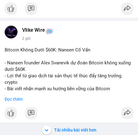
#152dot9btc
#chuyenvilanh
#tieulon10trieuusd
#btc65k
#bitcoin
#btc
#bitwise
#cryptonews
#binancesquare
#giaodichchuaxacnhan
$btc
#vlikevn
#titanbot
Vlike Wire
2 giờ
📰 Nguồn: CoinDesk
Bitcoin Không Dưới $60K: Nansen Cố Vấn
- Nansen founder Alex Svanevik dự đoán Bitcoin không xuống
dưới $60K
- Lợi thế từ giao dịch tài sản thực tế thúc đẩy tăng trưởng
crypto
- Bài viết nhấn mạnh xu hướng bền vững của Bitcoin
Đọc thêm
$btc
#btc
#vlikevn
#titanbot
📰 Nguồn: Cointelegraph
Tải nhiều bài viết hơn