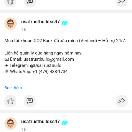
và chuyển tiền quốc tế.
#buyverifiedwebmoneyaccounts
#webmoney
#verifiedaccounts
#onlinepayment
#cashout
#sendmoney
usatrustbuildss47
#trustbuild
1 h
Mua tài khoản GO2 Bank đã xác minh (Verified) – Hỗ trợ 24/7.
Liên hệ quản lý cửa hàng ngay hôm nay:
📧 Email: usatrustbuild@gmail.com
✈️ Telegram: @UsaTrustBuild
💬 WhatsApp: +1 (479) 438-1734
Dịch vụ uy tín, nhanh chóng, bảo mật – phù hợp cho giao dịch,
Đọc thêm
chuyển tiền, mobile deposit và thanh toán USDT.
#buyverifiedgo2bankaccounts
#marketing
#seo
#smm
#trendingnow
#cashout
#sendmoney
#mobiledeposit
#pay
#usdt
usatrustbuildss47
1 h