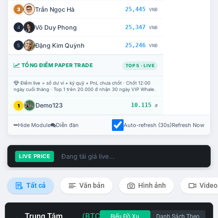
Trần Ngọc Hà
25,445
3
VNĐ
Võ Duy Phong
25,347
4
VNĐ
Đặng Kim Quỳnh
25,246
5
VNĐ
TỔNG ĐIỂM PAPER TRADE
TOP 5 · LIVE
Điểm live = số dư ví + ký quỹ + PnL chưa chốt · Chốt 12:00
ngày cuối tháng · Top 1 trên 20.000 đ nhận 30 ngày VIP Whale.
Demo123
10.115
1
đ
Hide Module
Diễn đàn
Auto-refresh (30s)
Refresh Now
Đang tải giá live...
LIVE PRICE
Tất cả
Văn bản
Hình ảnh
Video
Trung Tâm
(BTC
Biểu Đồ Xu
Danh Sách Theo