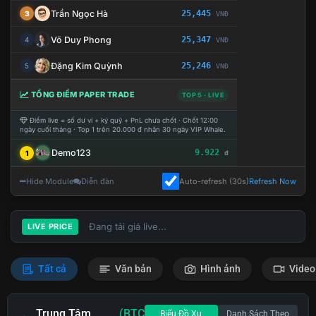
Trần Ngọc Hà
25,445
3
VNĐ
Võ Duy Phong
25,347
4
VNĐ
Đặng Kim Quỳnh
25,246
5
VNĐ
TỔNG ĐIỂM PAPER TRADE
TOP 5 · LIVE
Điểm live = số dư ví + ký quỹ + PnL chưa chốt · Chốt 12:00
ngày cuối tháng · Top 1 trên 20.000 đ nhận 30 ngày VIP Whale.
Demo123
9.922
1
đ
Hide Module
Diễn đàn
Auto-refresh (30s)
Refresh Now
Đang tải giá live...
LIVE PRICE
Tất cả
Văn bản
Hình ảnh
Video
Trung Tâm
(BTC
Biểu Đồ Xu
Danh Sách Theo