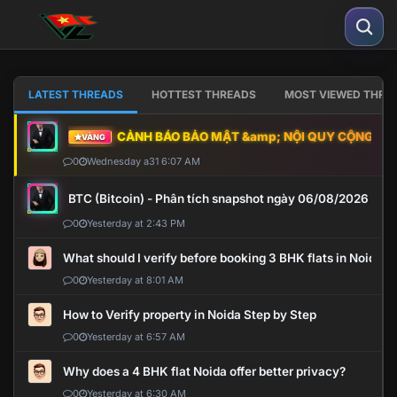
LATEST THREADS
HOTTEST THREADS
MOST VIEWED THRE
CẢNH BÁO BẢO MẬT &amp; NỘI QUY CỘNG ĐỒNG
VÀNG
0
Wednesday a31 6:07 AM
BTC (Bitcoin) - Phân tích snapshot ngày 06/08/2026
0
Yesterday at 2:43 PM
What should I verify before booking 3 BHK flats in Noida?
0
Yesterday at 8:01 AM
How to Verify property in Noida Step by Step
0
Yesterday at 6:57 AM
Why does a 4 BHK flat Noida offer better privacy?
0
Yesterday at 6:30 AM