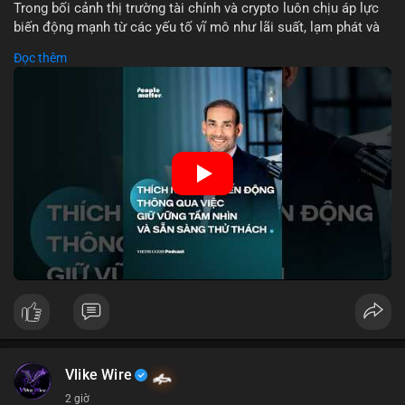
tương tự trong 24 giờ tới để xác nhận xu hướng. Không nên
Trong bối cảnh thị trường tài chính và crypto luôn chịu áp lực
hành động vội vàng dựa trên một giao dịch đơn lẻ, hãy ưu tiên
biến động mạnh từ các yếu tố vĩ mô như lãi suất, lạm phát và
quản trị rủi ro và giữ kỷ luật với kế hoạch đầu tư đã đề ra.
chính sách tiền tệ, việc duy trì tầm nhìn chiến lược trở thành
Đọc thêm
chìa khóa để đầu tư viên vượt qua giai đoạn không chắc chắn.
#8dot3271btc
#giaodichlon
#vilanh
#tamlycavoi
Thay vì phản ứng cảm xúc với những dao động ngắn hạn, các
#mempoolbtc
nhà đầu tư thành công thường tập trung vào nguyên tắc cơ
bản, phân배 tài sản hợp lý và kiên持 theo kế hoạch đã định.
Điều này không chỉ giúp giảm rủi ro mà còn tạo điều kiện để
tận dụng cơ hội khi thị trường phục hồi.
🎥 Xem video trực tiếp tại:
Nguồn: VIETSUCCESS
Vlike Wire
2 giờ