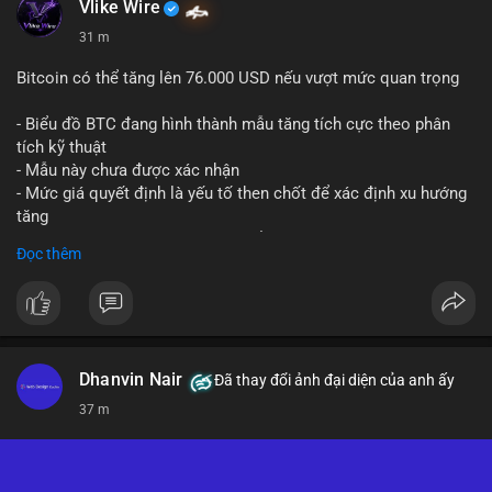
Vlike Wire
31 m
Bitcoin có thể tăng lên 76.000 USD nếu vượt mức quan trọng
- Biểu đồ BTC đang hình thành mẫu tăng tích cực theo phân
tích kỹ thuật
- Mẫu này chưa được xác nhận
- Mức giá quyết định là yếu tố then chốt để xác định xu hướng
tăng
- Nếu phá vỡ mức này, BTC có thể hướng tới 76.000 USD
Đọc thêm
#binancesquare
#cryptonews
#btc
$btc
#vlikevn
#titanbot
Dhanvin Nair
Đã thay đổi ảnh đại diện của anh ấy
37 m
📰 Nguồn: CoinDesk