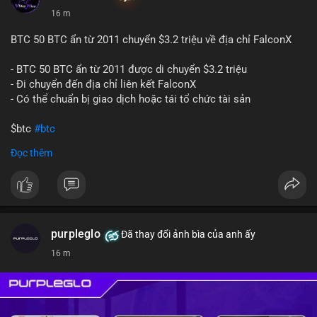
16 m
BTC 50 BTC ẩn từ 2011 chuyển $3.2 triệu về địa chỉ FalconX
- BTC 50 BTC ẩn từ 2011 được di chuyển $3.2 triệu
- Đi chuyển đến địa chỉ liên kết FalconX
- Có thể chuẩn bị giao dịch hoặc tái tổ chức tài sản
$btc
#btc
Đọc thêm
#vlikevn
#titanbot
📰 Nguồn: CoinDesk
purpleglo
Đã thay đổi ảnh bìa của anh ấy
16 m