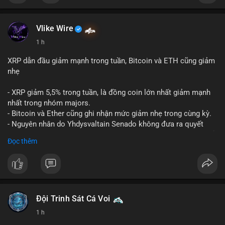
Vlike Wire
1 h
XRP dẫn đầu giảm mạnh trong tuần, Bitcoin và ETH cũng giảm
nhẹ
- XRP giảm 5,5% trong tuần, là đồng coin lớn nhất giảm mạnh
nhất trong nhóm majors.
- Bitcoin và Ether cũng ghi nhận mức giảm nhẹ trong cùng kỳ.
- Nguyên nhân do Yhdysvaltain Senado không đưa ra quyết
định về luật Clarity Act (luật cấu trúc thị trường) trước khi nghỉ
Đọc thêm
hè, đẩy việc thảo luận sang tháng 9.
- Việc trì hoãn pháp lý làm tăng sự không chắc chắn quanh
XRP và Ripple, ảnh hưởng đến tâm lý nhà đầu tư.
#binancesquare
#cryptonews
#xrp
#btc
#eth
#clarityact
#ripple
Đội Trinh Sát Cá Voi
1 h
$xrp $btc $eth