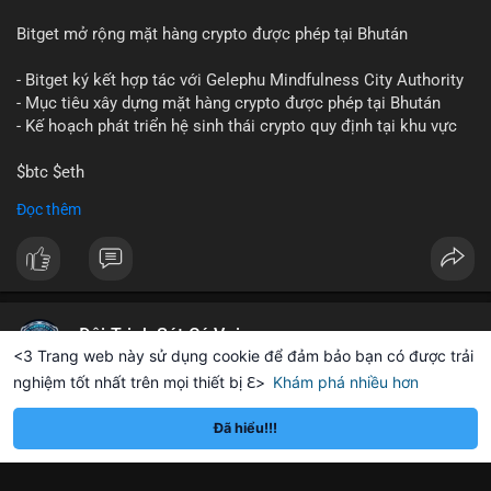
Bitget mở rộng mặt hàng crypto được phép tại Bhután
- Bitget ký kết hợp tác với Gelephu Mindfulness City Authority
- Mục tiêu xây dựng mặt hàng crypto được phép tại Bhután
- Kế hoạch phát triển hệ sinh thái crypto quy định tại khu vực
$btc $eth
Đọc thêm
#vlikevn
#titanbot
📰 Nguồn: Cointelegraph
Đội Trinh Sát Cá Voi
<3 Trang web này sử dụng cookie để đảm bảo bạn có được trải
2 giờ
nghiệm tốt nhất trên mọi thiết bị ℇ>
Khám phá nhiều hơn
ereum
Solana
$1,898.73
$72.72
ETH
-0.86%
SOL
-2.03%
🚨 CẢNH BÁO WHALE ALERT - GIAO DỊCH BTC LỚN
Đã hiểu!!!
Chi tiết giao dịch:
- Mã giao dịch: