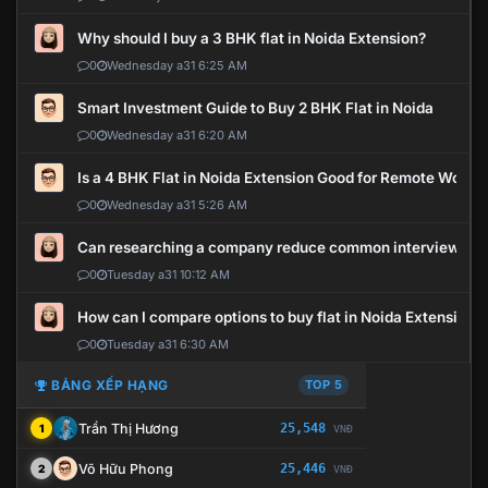
Why should I buy a 3 BHK flat in Noida Extension?
0
Wednesday a31 6:25 AM
Smart Investment Guide to Buy 2 BHK Flat in Noida
0
Wednesday a31 6:20 AM
Is a 4 BHK Flat in Noida Extension Good for Remote Work?
0
Wednesday a31 5:26 AM
Can researching a company reduce common interview mi
0
Tuesday a31 10:12 AM
How can I compare options to buy flat in Noida Extension?
0
Tuesday a31 6:30 AM
BẢNG XẾP HẠNG
TOP 5
Trần Thị Hương
25,548
1
VNĐ
Võ Hữu Phong
25,446
2
VNĐ