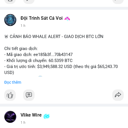
Đội Trinh Sát Cá Voi
1 h
🚨 CẢNH BÁO WHALE ALERT - GIAO DỊCH BTC LỚN
Chi tiết giao dịch:
- Mã giao dịch: ee185b3f...70b43147
- Khối lượng di chuyển: 60.5359 BTC
- Giá trị ước tính: $3,949,588.32 USD (theo thị giá $65,243.70
USD)
- Thời gian: 15:20
1 2026-08-09 UTC
Đọc thêm
Nhận định phân tích:
Khối lượng 60.5 BTC trị giá gần 4 triệu USD được di chuyển
trong phiên giao dịch châu Á. Mức giá $65,243 đang nằm gần
vùng kháng cự ngắn hạn, động thái này có thể là bước chuẩn bị
Vlike Wire
thanh khoản trước khi đẩy giá. Nếu số BTC này được gửi lên
sàn tập trung, áp lực bán tiềm năng sẽ gia tăng. Ngược lại, nếu
1 h
chuyển vào ví lạnh, đây là tín hiệu tích lũy dài hạn của cá mập,