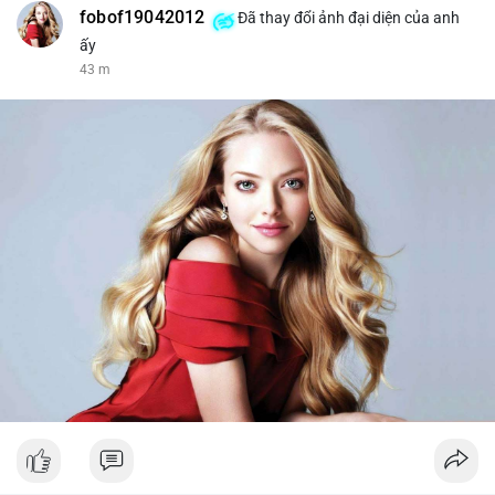
fobof19042012
Đã thay đổi ảnh đại diện của anh
ấy
43 m