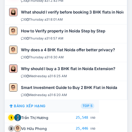
0
Thursday a31 2:43 PM
What should I verify before booking 3 BHK flats in Noida?
0
Thursday a31 8:01 AM
How to Verify property in Noida Step by Step
0
Thursday a31 6:57 AM
Why does a 4 BHK flat Noida offer better privacy?
0
Thursday a31 6:30 AM
Why should I buy a 3 BHK flat in Noida Extension?
0
Wednesday a31 6:25 AM
Smart Investment Guide to Buy 2 BHK Flat in Noida
0
Wednesday a31 6:20 AM
BẢNG XẾP HẠNG
TOP 5
Trần Thị Hương
25,548
1
VNĐ
Võ Hữu Phong
25,446
2
VNĐ