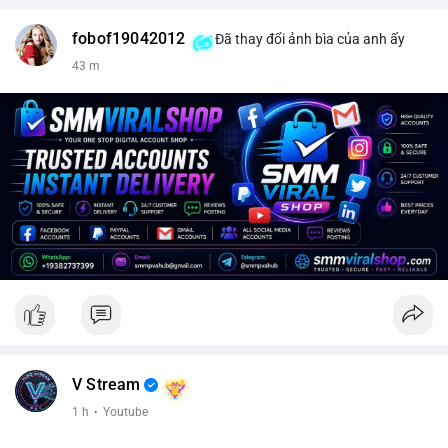
fobof19042012
Đã thay đổi ảnh bìa của anh ấy
43 m
V Stream
1 h
·
Youtube