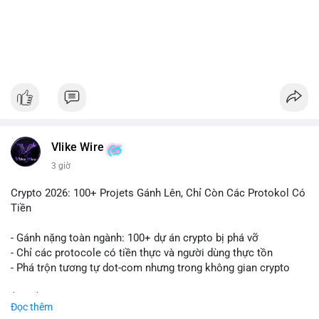
#1756513btc
#vilanh
#tichluydaihan
#giaodichlon
#mempoolbtc
Vlike Wire
3 giờ
Crypto 2026: 100+ Projets Gánh Lên, Chỉ Còn Các Protokol Có
Tiền
- Gánh nặng toàn ngành: 100+ dự án crypto bị phá vỡ
- Chỉ các protocole có tiền thực và người dùng thực tồn
- Phá trộn tương tự dot-com nhưng trong không gian crypto
$btc $eth
Đọc thêm