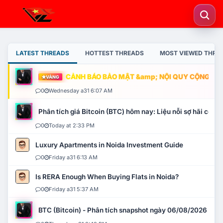
LATEST THREADS
HOTTEST THREADS
MOST VIEWED THRE
CẢNH BÁO BẢO MẬT &amp; NỘI QUY CỘNG ĐỒNG
VÀNG
0
Wednesday a31 6:07 AM
Phân tích giá Bitcoin (BTC) hôm nay: Liệu nỗi sợ hãi có mở 
0
Today at 2:33 PM
Luxury Apartments in Noida Investment Guide
0
Friday a31 6:13 AM
Is RERA Enough When Buying Flats in Noida?
0
Friday a31 5:37 AM
BTC (Bitcoin) - Phân tích snapshot ngày 06/08/2026