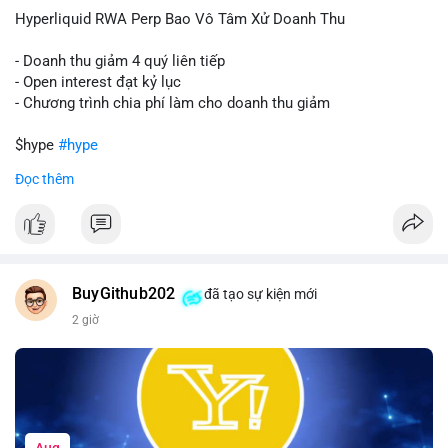
củng cố niềm tin cho xu hướng tăng.
Hyperliquid RWA Perp Bao Vô Tâm Xử Doanh Thu
Lời khuyên:
- Doanh thu giảm 4 quý liên tiếp
Nhà đầu tư nên theo dõi sát dòng tiền tiếp theo từ địa chỉ này.
- Open interest đạt kỷ lục
Nếu BTC được nạp thêm lên sàn, cần thận trọng với nhịp điều
- Chương trình chia phí làm cho doanh thu giảm
chỉnh. Ngược lại, nếu dòng tiền dịch chuyển vào ví lạnh, có thể
nắm giữ vị thế hiện tại.
$hype
#hype
Đọc thêm
#60btc
#dongtiencavoi
#khangcu65k
#vilanh
#btcgiaodichlon
#vlikevn
#titanbot
📰 Nguồn: CoinDesk
BuyGithub202
đã tạo sự kiện mới
2 giờ
Aug