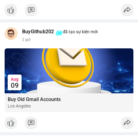
📰 Nguồn: CoinDesk
BuyGithub202
đã tạo sự kiện mới
2 giờ
Aug
09
Buy Old Gmail Accounts
Los Angeles