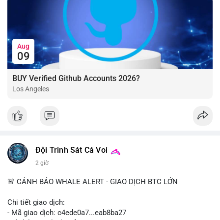
Aug
09
BUY Verified Github Accounts 2026?
Los Angeles
Đội Trinh Sát Cá Voi
2 giờ
🚨 CẢNH BÁO WHALE ALERT - GIAO DỊCH BTC LỚN
Chi tiết giao dịch:
- Mã giao dịch: c4ede0a7...eab8ba27