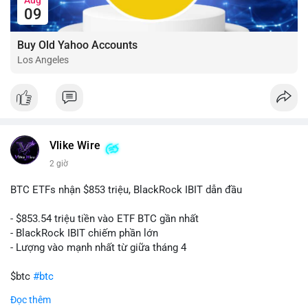
09
Buy Old Yahoo Accounts
Los Angeles
Vlike Wire
2 giờ
BTC ETFs nhận $853 triệu, BlackRock IBIT dẫn đầu
- $853.54 triệu tiền vào ETF BTC gần nhất
- BlackRock IBIT chiếm phần lớn
- Lượng vào mạnh nhất từ giữa tháng 4
$btc
#btc
Đọc thêm
#vlikevn
#titanbot