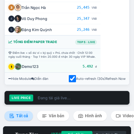
Trần Ngọc Hà
25,445
3
VNĐ
Võ Duy Phong
25,347
4
VNĐ
Đặng Kim Quỳnh
25,246
5
VNĐ
TỔNG ĐIỂM PAPER TRADE
TOP 5 · LIVE
Điểm live = số dư ví + ký quỹ + PnL chưa chốt · Chốt 12:00
ngày cuối tháng · Top 1 trên 20.000 đ nhận 30 ngày VIP Whale.
Demo123
5.492
1
đ
Hide Module
Diễn đàn
Auto-refresh (30s)
Refresh Now
Đang tải giá live...
LIVE PRICE
Tất cả
Văn bản
Hình ảnh
Video