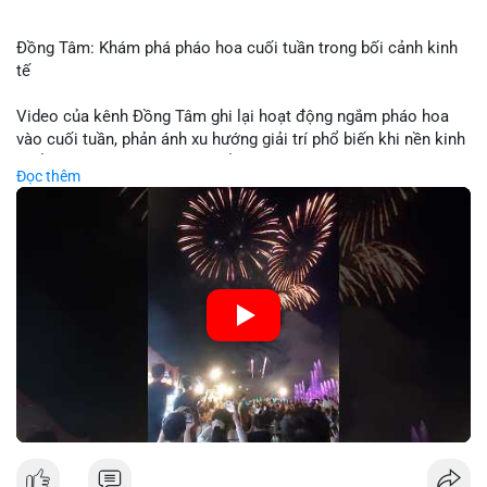
Đồng Tâm: Khám phá pháo hoa cuối tuần trong bối cảnh kinh
tế
Video của kênh Đồng Tâm ghi lại hoạt động ngắm pháo hoa
vào cuối tuần, phản ánh xu hướng giải trí phổ biến khi nền kinh
tế ổn định. Sự kiện này có thể cho thấy người tiêu dùng ưu tiên
Đọc thêm
trải nghiệm hơn là đầu tư vào tài sản vật chất. Trong bối cảnh
lãi suất ổn định và thị trường crypto ổn định, hoạt động giải trí
như vậy thường tăng trưởng khi người dân có khả năng chi
tiêu. Tuy nhiên, sự ưu tiên giải trí có thể ảnh hưởng đến tỷ lệ
tiết kiệm hoặc đầu tư vào crypto nếu người tiêu dùng chuyển
hướng ngân sách.
🎥 Xem video trực tiếp tại:
Nguồn: Đồng Tâm