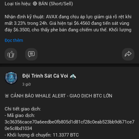
Loại tín hiệu: 🔴 BÁN (Short/Sell)
Nhận định kỹ thuật: AVAX đang chịu áp lực giảm giá rõ rệt khi
mất 3.23% trong 24h. Giá hiện tại $6.4560 đang tiến sát vùng
đáy $6.3500, cho thấy phe bán đang chiếm ưu thế. Khối lượng
giao dịch 2.14 triệu AVAX phản ánh dòng tiền thoát ra khỏi thị
Đọc thêm
trường. Biên độ dao động trong ngày khá rộng (5.6%), tạo điều
kiện cho các lệnh short ngắn hạn.
Khuyến nghị giao dịch cụ thể:
- Vùng Entry: $6.4500 - $6.4800
- Mục tiêu chốt lời (Take Profit - TP): TP1: $6.3500, TP2:
Đội Trinh Sát Cá Voi
$6.2800
3 giờ
- Cắt lỗ (Stop Loss - SL): $6.5800
🚨 CẢNH BÁO WHALE ALERT - GIAO DỊCH BTC LỚN
Lời khuyên quản trị vốn: Khối lượng lệnh khuyến nghị tối đa 2-
3% tổng vốn, đặt SL cứng ngay sau khi vào lệnh để bảo vệ tài
Chi tiết giao dịch:
khoản trước biến động bất thường.
- Mã giao dịch:
3c36356cace70a6eedbe0fb805d1d81cf28c0eab523bb9d671ce7
#shortavax
#avax6450
#bearishavax
#vungbiendong24h
0e5c8bd1034
- Khối lượng di chuyển: 11.3377 BTC