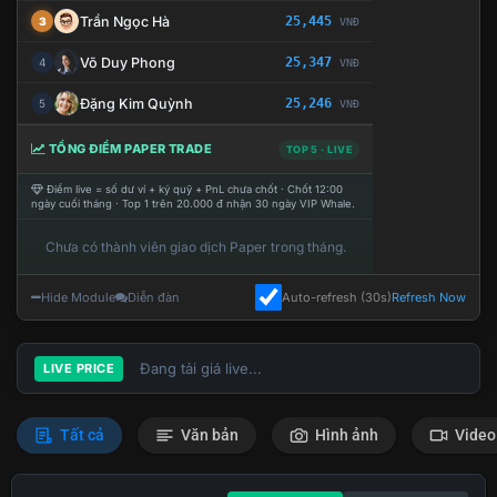
Trần Ngọc Hà
25,445
3
VNĐ
Võ Duy Phong
25,347
4
VNĐ
Đặng Kim Quỳnh
25,246
5
VNĐ
TỔNG ĐIỂM PAPER TRADE
TOP 5 · LIVE
Điểm live = số dư ví + ký quỹ + PnL chưa chốt · Chốt 12:00
ngày cuối tháng · Top 1 trên 20.000 đ nhận 30 ngày VIP Whale.
Chưa có thành viên giao dịch Paper trong tháng.
Hide Module
Diễn đàn
Auto-refresh (30s)
Refresh Now
Đang tải giá live...
LIVE PRICE
Tất cả
Văn bản
Hình ảnh
Video