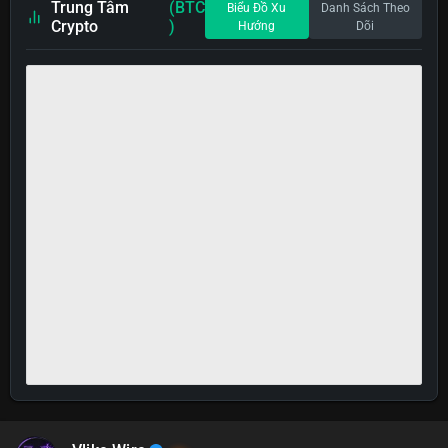
Trung Tâm
(BTC
Biểu Đồ Xu
Danh Sách Theo
Crypto
)
Hướng
Dõi