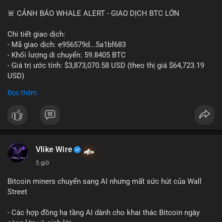
📰 Nguồn: Cointelegraph
🚨 CẢNH BÁO WHALE ALERT - GIAO DỊCH BTC LỚN
Chi tiết giao dịch:
- Mã giao dịch: e956579d...5a1bf683
- Khối lượng di chuyển: 59.8405 BTC
- Giá trị ước tính: $3,873,070.58 USD (theo thị giá $64,723.19
USD)
- Thời gian: 17:19:55 2026-08-06 UTC
Đọc thêm
Một khối lượng 59.84 BTC trị giá gần 3.9 triệu USD vừa được
kích hoạt di chuyển trong mempool. Với quy mô này, khả năng
cao là tài sản đang được dịch chuyển giữa các ví thuộc sở hữu
của một tổ chức hoặc cá voi lớn. Hành vi chuyển sang ví lạnh
hoặc tách nhỏ thành nhiều địa chỉ mới thường cho thấy động
Vlike Wire
thái tái cơ cấu nắm giữ dài hạn, không phải áp lực bán khẩn
5 giờ
cấp. Tuy nhiên, nếu dòng tiền này hướng đến một sàn giao dịch
tập trung, nguy cơ chốt lời là hiện hữu và có thể gây ra biến
Bitcoin miners chuyển sang AI nhưng mất sức hút của Wall
động ngắn hạn.
Street
Nhà đầu tư nhỏ lẻ nên quan sát thêm các giao dịch tiếp theo
- Các hợp đồng hạ tầng AI dành cho khai thác Bitcoin ngày
từ cùng nguồn ví để xác định đích đến. Tránh hành động theo