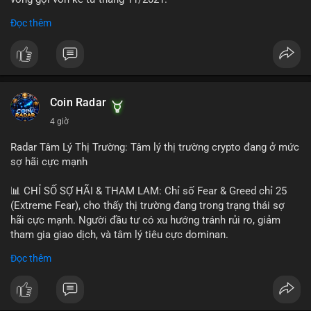
Đọc thêm
Lời khuyên ngắn gọn cho nhà đầu tư nhỏ lẻ:
#jpyc
#cryptonews
#web3
#japan
#blockchain
Nhà đầu tư nên theo dõi sát dòng tiền tiếp theo từ địa chỉ này.
Tránh hành động theo cảm xúc; hãy chờ xác nhận hướng đi của
$btc $eth
dòng tiền trước khi đưa ra quyết định vào lệnh, đồng thời đặt
lệnh dừng lỗ chặt chẽ để quản trị rủi ro trong bối cảnh thanh
#vlikevn
#titanbot
khoản mỏng.
Coin Radar
📰 Nguồn: CoinDesk
4 giờ
#25dot8btc
#dichuyen1_66trieuusd
#khangcu64556
#whalebtc
#theodoidongtien
Radar Tâm Lý Thị Trường: Tâm lý thị trường crypto đang ở mức
sợ hãi cực mạnh
📊 CHỈ SỐ SỢ HÃI & THAM LAM: Chỉ số Fear & Greed chỉ 25
(Extreme Fear), cho thấy thị trường đang trong trạng thái sợ
hãi cực mạnh. Người đầu tư có xu hướng tránh rủi ro, giảm
tham gia giao dịch, và tâm lý tiêu cực dominan.
Đọc thêm
📈 XU HƯỚNG TÌM KIẾM & THẢO LUẬN: Coin được tìm kiếm
nhiều nhất trên CoinGecko là Cash Cat (CASHCAT), Bitcoin
(BTC), Sui (SUI), Pudgy Penguins (PENGU). Trên Google Trends
Việt Nam, từ khóa như 'con riêng', 'phạm nhật minh anh' và 'tô