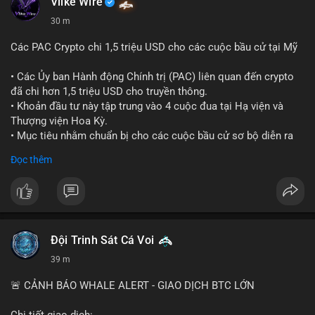
Vlike Wire
30 m
Các PAC Crypto chi 1,5 triệu USD cho các cuộc bầu cử tại Mỹ
• Các Ủy ban Hành động Chính trị (PAC) liên quan đến crypto
đã chi hơn 1,5 triệu USD cho truyền thông.
• Khoản đầu tư này tập trung vào 4 cuộc đua tại Hạ viện và
Thượng viện Hoa Kỳ.
• Mục tiêu nhằm chuẩn bị cho các cuộc bầu cử sơ bộ diễn ra
vào ngày 18 tháng 8.
Đọc thêm
#cryptonews
#politics
#usa
#binancesquare
$btc $eth
#vlikevn
#titanbot
Đội Trinh Sát Cá Voi
39 m
📰 Nguồn: Cointelegraph
🚨 CẢNH BÁO WHALE ALERT - GIAO DỊCH BTC LỚN