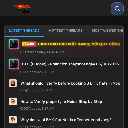
LATEST THREADS
HOTTEST THREADS
MOST VIEWED THRE
CẢNH BÁO BẢO MẬT &amp; NỘI QUY CỘNG ĐỒNG
VÀNG
0
Wednesday a31 6:07 AM
BTC (Bitcoin) - Phân tích snapshot ngày 06/08/2026
0
Today at 2:43 PM
What should I verify before booking 3 BHK flats in Noida?
0
Today at 8:01 AM
How to Verify property in Noida Step by Step
0
Today at 6:57 AM
Why does a 4 BHK flat Noida offer better privacy?
0
Today at 6:30 AM