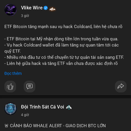
#mempoolflow
- Thượng viện Mỹ tiến hành dự thảo Clarity Act, mặc dù chưa
có sự đồng thuận hai đảng.
Vlike Wire
- Newrez xem xét Bitcoin và Ethereum trong việc xác định đủ
3 giờ
điều kiện vay mua nhà, áp dụng giá trị giảm để bù đắp biến
động.
ETF Bitcoin tăng mạnh sau vụ hack Coldcard, liên hệ chưa rõ
- Cơ quan quản lý Hồng Kông bắt đầu cấp giấy phép stablecoin
theo khung mới nghiêm ngặt.
- ETF Bitcoin tại Mỹ nhận dòng tiền lớn trong tuần vừa qua.
- Tòa án Nga công nhận crypto là tài sản pháp lý, thiết lập tiền
- Vụ hack Coldcard wallet đã làm tăng sự quan tâm tới các
lệ cho các vụ án hình sự và dân sự.
quỹ ETF.
- Trump hy vọng ký luật cơ cấu thị trường crypto sớm, dù vẫn
- Nhiều nhà đầu tư có thể chuyển từ tự quản tài sản sang ETF.
còn rào cản pháp lý.
- Liên hệ giữa hack và tăng ETF vẫn chưa được xác định rõ
- Saga’s EVM blockchain ngừng hoạt động sau vụ hack 7 M$,
ràng.
Đọc thêm
tiền trộm được chuyển sang Ethereum.
- Steak ’n Shake triển khai chương trình thưởng Bitcoin cho
#binancesquare
#cryptonews
#btc
#etf
nhân viên, cho phép nhận phần lương bằng BTC.
$btc
#binancesquare
#cryptonews
#btc
#eth
#sol
#xrp
#cc
#sky
#sand
#skr
#dvt
#vlikevn
#titanbot
Đội Trinh Sát Cá Voi
4 giờ
$btc $eth $sol $xrp $cc $sky $sand $skr $dvt
📰 Nguồn: Cointelegraph
🚨 CẢNH BÁO WHALE ALERT - GIAO DỊCH BTC LỚN
#vlikevn
#titanbot