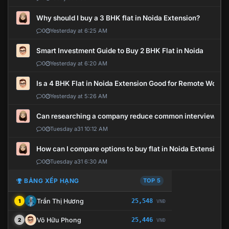
Why should I buy a 3 BHK flat in Noida Extension?
0
Yesterday at 6:25 AM
Smart Investment Guide to Buy 2 BHK Flat in Noida
0
Yesterday at 6:20 AM
Is a 4 BHK Flat in Noida Extension Good for Remote Work?
0
Yesterday at 5:26 AM
Can researching a company reduce common interview mi
0
Tuesday a31 10:12 AM
How can I compare options to buy flat in Noida Extension?
0
Tuesday a31 6:30 AM
BẢNG XẾP HẠNG
TOP 5
Trần Thị Hương
25,548
1
VNĐ
Võ Hữu Phong
25,446
2
VNĐ