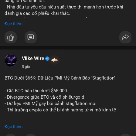
càng lớn và sinh lời.
cảm xúc khi chưa xác nhận được dòng tiền vào sàn.
- Nhà đầu tư yêu cầu hiệu suất thực thi mạnh hơn trước khi
đánh giá cao cổ phiếu khai thác.
#59dot84btc
#dichuyenvilanh
#taicocautaisan
#btcusd64723
- Giá trị cổ phiếu khai thác Bitcoin có thể giảm do sự nghi ngờ.
Đọc thêm
#mempooltheodoi
- Thị trường cần thấy kết quả thực tế từ các dự án AI mới.
#binancesquare
#cryptonews
#btc
#bitcoin
#ai
#mining
$btc
Vlike Wire
#vlikevn
#titanbot
5 giờ
📰 Nguồn: Cointelegraph
BTC Dưới $65K: Dữ Liệu PMI Mỹ Cảnh Báo 'Stagflation'
- Giá BTC hấp thụ dưới $65.000
- Divergence giữa BTC và cổ phiếu/gold
- Dữ liệu PMI Mỹ gây bối cảnh stagflation mới
- Thị trường crypto có thể bị ảnh hưởng từ vĩ mô kinh tế
$btc
#btc
Đọc thêm
#vlikevn
#titanbot