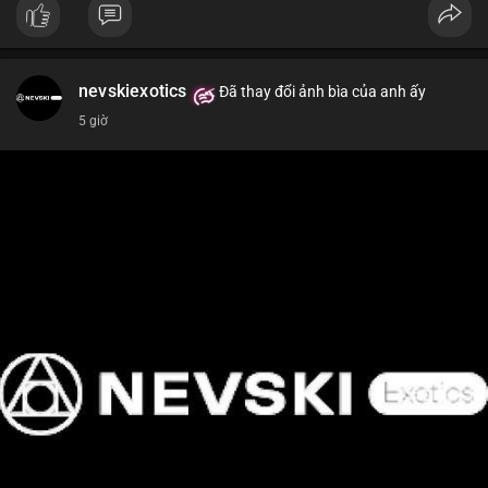
📰 Nguồn: Cointelegraph
nevskiexotics
Đã thay đổi ảnh bìa của anh ấy
5 giờ