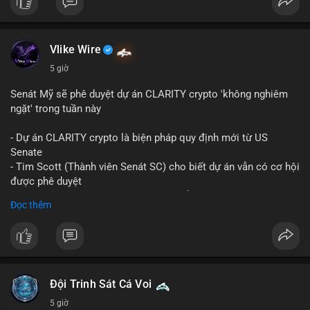
Vlike Wire
5 giờ
Senát Mỹ sẽ phê duyệt dự án CLARITY crypto 'không nghiêm
ngặt' trong tuần này
- Dự án CLARITY crypto là biện pháp quy định mới từ US
Senate
- Tim Scott (Thành viên Senát SC) cho biết dự án vẫn có cơ hội
được phê duyệt
- Bài toán chính là thời gian hạn chế để đưa dự án vào lịch
Đọc thêm
trình
- Có thể ảnh hưởng đến môi trường quy định crypto tại Mỹ
$btc $eth
#vlikevn
#titanbot
Đội Trinh Sát Cá Voi
5 giờ