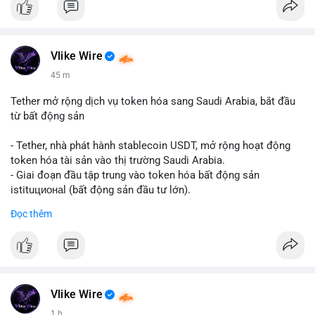
Vlike Wire
45 m
Tether mở rộng dịch vụ token hóa sang Saudi Arabia, bắt đầu
từ bất động sản
- Tether, nhà phát hành stablecoin USDT, mở rộng hoạt động
token hóa tài sản vào thị trường Saudi Arabia.
- Giai đoạn đầu tập trung vào token hóa bất động sản
istituционаl (bất động sản đầu tư lớn).
- Kế hoạch mở rộng sang các lớp tài sản khác trong tương lai.
Đọc thêm
- Bước đi này nhằm tăng khả năng truy cập và thanh khoản cho
tài sản truyền thống qua blockchain.
#binancesquare
#cryptonews
#usdt
#tether
#tokenization
#realestate
#saudiarabia
#blockchain
Vlike Wire
$usdt
1 h