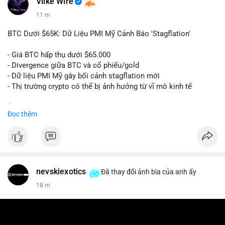
Vlike Wire
11 m
BTC Dưới $65K: Dữ Liệu PMI Mỹ Cảnh Báo 'Stagflation'
- Giá BTC hấp thụ dưới $65.000
- Divergence giữa BTC và cổ phiếu/gold
- Dữ liệu PMI Mỹ gây bối cảnh stagflation mới
- Thị trường crypto có thể bị ảnh hưởng từ vĩ mô kinh tế
$btc
#btc
Đọc thêm
#vlikevn
#titanbot
📰 Nguồn: Cointelegraph
nevskiexotics
Đã thay đổi ảnh bìa của anh ấy
18 m