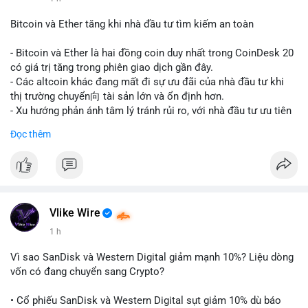
#vlikevn
#titanbot
Bitcoin và Ether tăng khi nhà đầu tư tìm kiếm an toàn
📰 Nguồn: CoinDesk
- Bitcoin và Ether là hai đồng coin duy nhất trong CoinDesk 20
có giá trị tăng trong phiên giao dịch gần đây.
- Các altcoin khác đang mất đi sự ưu đãi của nhà đầu tư khi
thị trường chuyển向 tài sản lớn và ổn định hơn.
- Xu hướng phản ánh tâm lý tránh rủi ro, với nhà đầu tư ưu tiên
các token có vốn hóa thị trường lớn nhất.
Đọc thêm
$btc
#btc
$eth
#eth
#vlikevn
#titanbot
📰 Nguồn: CoinDesk
Vlike Wire
1 h
Vì sao SanDisk và Western Digital giảm mạnh 10%? Liệu dòng
vốn có đang chuyển sang Crypto?
• Cổ phiếu SanDisk và Western Digital sụt giảm 10% dù báo