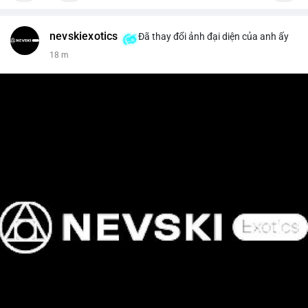
nevskiexotics
Đã thay đổi ảnh đại diện của anh ấy
18 m