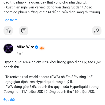
cáo thu nhập khả quan, gây thất vọng cho nhà đầu tư.
• Xuất hiện nghi vấn về việc dòng vốn đang rút dần từ các
nhóm cổ phiếu hưởng lợi từ AI để chuyển dịch sang thị trường
tiền điện tử.
Đọc thêm
• Diễn biến này có thể là tín hiệu cho thấy sự luân chuyển dòng
tiền giữa các nhóm tài sản công nghệ và crypto.
#binancesquare
#cryptonews
#marketanalysis
#ai
#investing
$btc $eth
Vlike Wire
2 giờ
#vlikevn
#titanbot
Hyperliquid: RWA chiếm 32% khối lượng giao dịch Q2, tạo 6,6%
📰 Nguồn: CoinDesk
doanh thu
- Tokenized real-world assets (RWA) chiếm 32% tổng khối
lượng giao dịch trên Hyperliquid trong quý II.
- RWA đóng góp 6,6% doanh thu quý II của Hyperliquid, tương
đương hơn 11,1 triệu USD từ tổng doanh thu 169 triệu USD.
- Đây là dấu hiệu mạnh mẽ về sự tăng trưởng của thị trường tài
Đọc thêm
sản hóa thực tế trên sàn giao dịch phi tập trung.