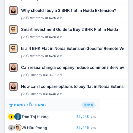
Why should I buy a 3 BHK flat in Noida Extension?
0
Yesterday at 6:25 AM
Smart Investment Guide to Buy 2 BHK Flat in Noida
0
Yesterday at 6:20 AM
Is a 4 BHK Flat in Noida Extension Good for Remote Work?
0
Yesterday at 5:26 AM
Can researching a company reduce common interview mi
0
Tuesday a31 10:12 AM
How can I compare options to buy flat in Noida Extension?
0
Tuesday a31 6:30 AM
BẢNG XẾP HẠNG
TOP 5
Trần Thị Hương
25,548
1
VNĐ
Võ Hữu Phong
25,446
2
VNĐ