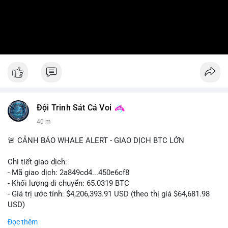
Đội Trinh Sát Cá Voi
40 m
🚨 CẢNH BÁO WHALE ALERT - GIAO DỊCH BTC LỚN
Chi tiết giao dịch:
- Mã giao dịch: 2a849cd4...450e6cf8
- Khối lượng di chuyển: 65.0319 BTC
- Giá trị ước tính: $4,206,393.91 USD (theo thị giá $64,681.98
USD)
- Thời gian: 16:19:52 2026-08-06 UTC
Đọc thêm