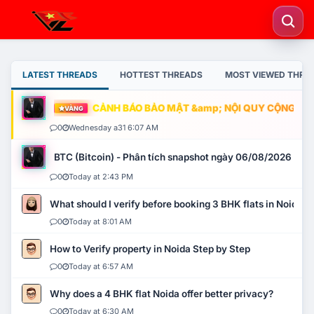
LATEST THREADS
HOTTEST THREADS
MOST VIEWED THRE
CẢNH BÁO BẢO MẬT &amp; NỘI QUY CỘNG ĐỒNG
VÀNG
0
Wednesday a31 6:07 AM
BTC (Bitcoin) - Phân tích snapshot ngày 06/08/2026
0
Today at 2:43 PM
What should I verify before booking 3 BHK flats in Noida?
0
Today at 8:01 AM
How to Verify property in Noida Step by Step
0
Today at 6:57 AM
Why does a 4 BHK flat Noida offer better privacy?
0
Today at 6:30 AM