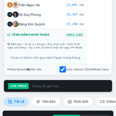
Trần Ngọc Hà
25,445
3
VNĐ
Võ Duy Phong
25,347
4
VNĐ
Đặng Kim Quỳnh
25,246
5
VNĐ
TỔNG ĐIỂM PAPER TRADE
TOP 5 · LIVE
Điểm live = số dư ví + ký quỹ + PnL chưa chốt · Chốt 12:00
ngày cuối tháng · Top 1 trên 20.000 đ nhận 30 ngày VIP Whale.
Chưa có thành viên giao dịch Paper trong tháng.
Hide Module
Diễn đàn
Auto-refresh (30s)
Refresh Now
Đang tải giá live...
LIVE PRICE
Tất cả
Văn bản
Hình ảnh
Video