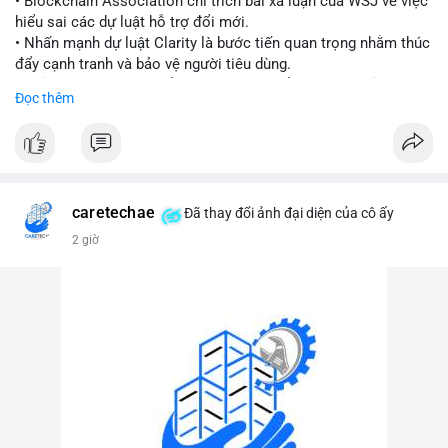
• Blockchain Association chỉ trích bài xã luận của WSJ về việc
hiểu sai các dự luật hỗ trợ đổi mới.
#vlikevn
#titanbot
• Nhấn mạnh dự luật Clarity là bước tiến quan trọng nhằm thúc
đẩy cạnh tranh và bảo vệ người tiêu dùng.
📰 Nguồn: Cointelegraph
• Phản đối các quan điểm kìm hãm sự đổi mới trong lĩnh vực
Đọc thêm
tài sản số.
#blockchain
#cryptonews
#regulation
#binancesquare
$btc $eth
caretechae
Đã thay đổi ảnh đại diện của cô ấy
#vlikevn
#titanbot
2 giờ
📰 Nguồn: CoinDesk