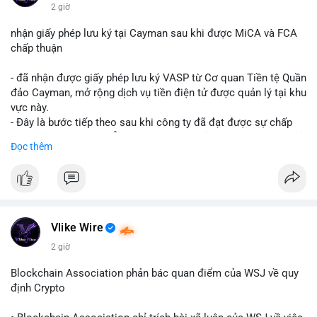
$btc $eth
2 giờ
#vlikevn
#titanbot
nhận giấy phép lưu ký tại Cayman sau khi được MiCA và FCA
chấp thuận
📰 Nguồn: CoinDesk
- đã nhận được giấy phép lưu ký VASP từ Cơ quan Tiền tệ Quần
đảo Cayman, mở rộng dịch vụ tiền điện tử được quản lý tại khu
vực này.
- Đây là bước tiếp theo sau khi công ty đã đạt được sự chấp
thuận từ MiCA (Châu Âu) và FCA (Anh), củng cố vị thế tuân thủ
Đọc thêm
quy định toàn cầu.
- Giấy phép này cho phép cung cấp dịch vụ lưu ký tài sản số
một cách hợp pháp tại Cayman, thu hút thêm khách hàng tổ
chức.
- Động thái này phản ánh xu hướng các sàn giao dịch và nền
tảng tiền điện tử tăng cường tuân thủ pháp lý để mở rộng hoạt
Vlike Wire
động.
2 giờ
#binancesquare
#cryptonews
#blockchain
#regulation
Blockchain Association phản bác quan điểm của WSJ về quy
#custody
định Crypto
$btc $eth