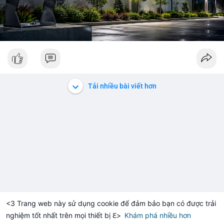
Tải nhiều bài viết hơn
<3 Trang web này sử dụng cookie để đảm bảo bạn có được trải
nghiệm tốt nhất trên mọi thiết bị ℇ>
Khám phá nhiều hơn
Solana
BNB
$1,915.52
$73.43
+1.09%
SOL
-1.16%
BNB