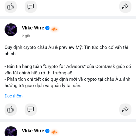
#binancesquare
#cryptonews
#hyperliquid
#rwa
#defi
$btc $eth
Vlike Wire
#vlikevn
#titanbot
2 giờ
📰 Nguồn: Cointelegraph
Quy định crypto châu Âu & preview Mỹ: Tin tức cho cố vấn tài
chính
- Bản tin hàng tuần “Crypto for Advisors” của CoinDesk giúp cố
vấn tài chính hiểu rõ thị trường số.
- Phân tích chi tiết các quy định mới về crypto tại châu Âu, ảnh
hưởng tới giao dịch và quản lý tài sản.
- Đánh giá các xu hướng và dự báo chính sách của Mỹ, giúp
Đọc thêm
nhà đầu tư chuẩn bị chiến lược.
- Cập nhật nhanh các thay đổi pháp lý, rủi ro và cơ hội đầu tư
trong lĩnh vực blockchain.
#binancesquare
#cryptonews
#regulation
#europe
#us
Vlike Wire