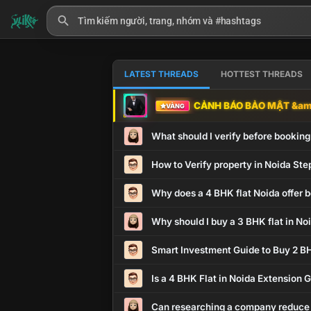
LATEST THREADS
HOTTEST THREADS
CẢNH BÁO BẢO MẬT &amp
VÀNG
What should I verify before booking
How to Verify property in Noida Ste
Why does a 4 BHK flat Noida offer b
Why should I buy a 3 BHK flat in No
Smart Investment Guide to Buy 2 BH
Is a 4 BHK Flat in Noida Extension
Can researching a company reduce