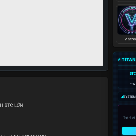
V Str
⚡ TITA
BTC
----
--%
SYSTEM:
CH BTC LỚN
Trợ lý A