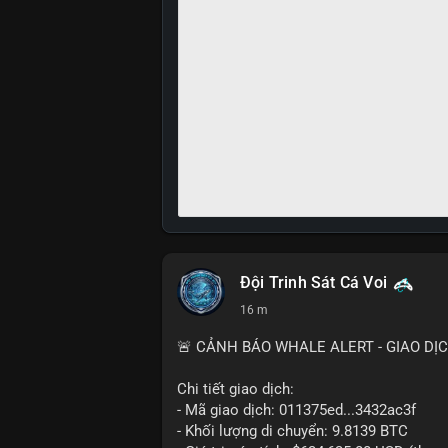
Đội Trinh Sát Cá Voi
16 m
🚨 CẢNH BÁO WHALE ALERT - GIAO DỊ
Chi tiết giao dịch:
- Mã giao dịch: 011375ed...3432ac3f
- Khối lượng di chuyển: 9.8139 BTC