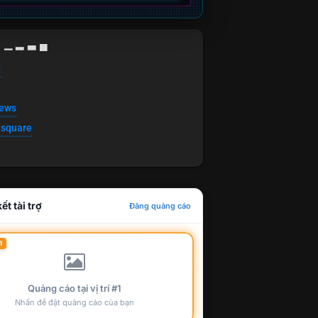
g ▁ ▂ ▃ ▄
t
news
esquare
ết tài trợ
Đăng quảng cáo
1
Quảng cáo tại vị trí #1
Nhấn để đặt quảng cáo của bạn