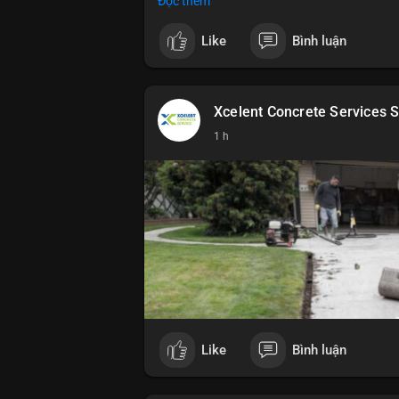
Đọc thêm
$btc $eth
Like
Bình luận
#vlikevn
#titanbot
📰 Nguồn: CoinDesk
Xcelent Concrete Services S
1 h
Like
Bình luận