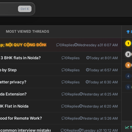
Ctrl K
MOST VIEWED THREADS
1
; NỘI QUY CỘNG ĐỒNG VLIKE.VN: HỆ THỐNG GIÁM SÁT TỰ ĐỘNG V
0
Replies
Wednesday a31 6:07 AM
2
 3 BHK flats in Noida?
0
Replies
Today at 8:01 AM
3
p by Step
0
Replies
Today at 6:57 AM
4
etter privacy?
0
Replies
Today at 6:30 AM
5
ida Extension?
0
Replies
Yesterday at 6:25 AM
K Flat in Noida
0
Replies
Yesterday at 6:20 AM
 Good for Remote Work?
0
Replies
Yesterday at 5:26 AM
T
 common interview mistakes?
0
Replies
Tuesday a31 10:12 AM