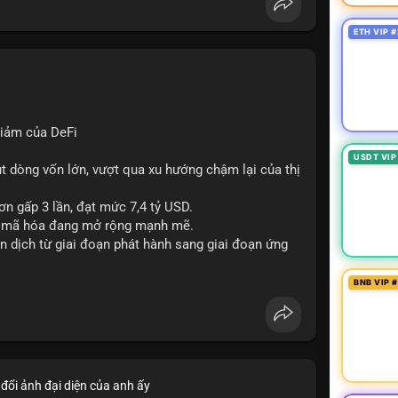
ETH VIP #
iảm của DeFi
USDT VIP
út dòng vốn lớn, vượt qua xu hướng chậm lại của thị
ơn gấp 3 lần, đạt mức 7,4 tỷ USD.
ản mã hóa đang mở rộng mạnh mẽ.
 dịch từ giai đoạn phát hành sang giai đoạn ứng
BNB VIP 
#blockchain
đổi ảnh đại diện của anh ấy