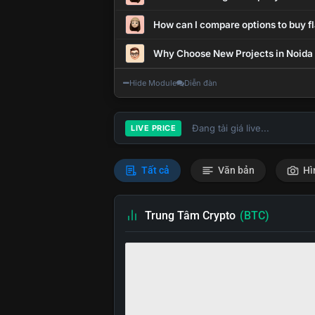
How can I compare options to buy fl
Why Choose New Projects in Noida
Hide Module
Diễn đàn
Đang tải giá live...
LIVE PRICE
Tất cả
Văn bản
Hì
Trung Tâm Crypto
(BTC)