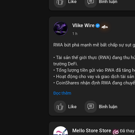
Like
Bình luận
#vlikevn
#titanbot
📰 Nguồn: Cointelegraph
Vlike Wire
1 h
RWA bứt phá mạnh mẽ bất chấp sự sụt g
• Tài sản thế giới thực (RWA) đang thu h
trường DeFi.
• Tổng lượng tiền gửi vào RWA đã tăng h
• Hoạt động cho vay và giao dịch tài s
• CoinShares nhận định RWA đang chuyển
dụng thực tế.
Đọc thêm
#rwa
#defi
#cryptonews
#binancesquare
Like
Bình luận
$btc $eth
#vlikevn
#titanbot
Mello Store Store
Đã thay 