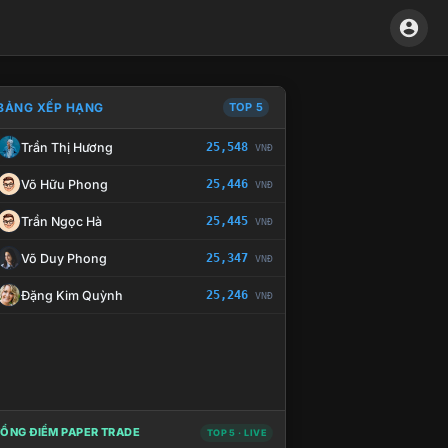
BẢNG XẾP HẠNG
TOP 5
Trần Thị Hương
25,548
VNĐ
À CHẾ TÀI XỬ LÝ VI PHẠM
Võ Hữu Phong
25,446
VNĐ
Trần Ngọc Hà
25,445
VNĐ
Võ Duy Phong
25,347
VNĐ
Đặng Kim Quỳnh
25,246
VNĐ
ỔNG ĐIỂM PAPER TRADE
TOP 5 · LIVE