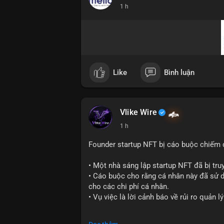
1 h
📰 Nguồn: Cointelegraph
Like
Bình luận
Vlike Wire
1 h
Founder startup NFT bị cáo buộc chiếm d
• Một nhà sáng lập startup NFT đã bị truy
• Cáo buộc cho rằng cá nhân này đã sử dụ
cho các chi phí cá nhân.
• Vụ việc là lời cảnh báo về rủi ro quản 
#cryptonews
#nft
#scamalert
#web3