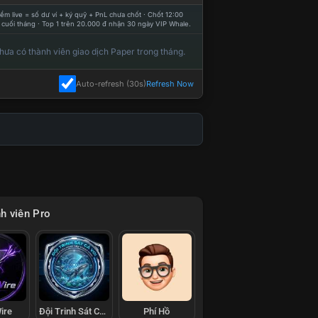
ểm live = số dư ví + ký quỹ + PnL chưa chốt · Chốt 12:00
 cuối tháng · Top 1 trên 20.000 đ nhận 30 ngày VIP Whale.
hưa có thành viên giao dịch Paper trong tháng.
Auto-refresh (30s)
Refresh Now
h viên Pro
ire
Đội Trinh Sát Cá Voi
Phí Hồ