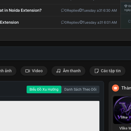
Đi
at in Noida Extension?
0
Replies
Tuesday a31 6:30 AM
ngày
C
 Extension
0
Replies
Tuesday a31 6:01 AM
nh ảnh
Video
Âm thanh
Các tập tin
Thàn
Biểu Đồ Xu Hướng
Danh Sách Theo Dõi
Vlike W