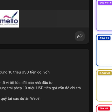
SOL VIP #
ADA #6
ụng 10 triệu USD tiền gọi vốn
DOGE #7
 tố vì tội lừa dối các nhà đầu tư.
ng trái phép 10 triệu USD tiền gọi vốn để chi trả
lý quỹ tại các dự án Web3.
TRX #8