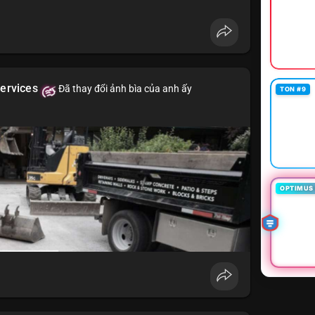
ervices
Đã thay đổi ảnh bìa của anh ấy
TON #9
OPTIMUS 