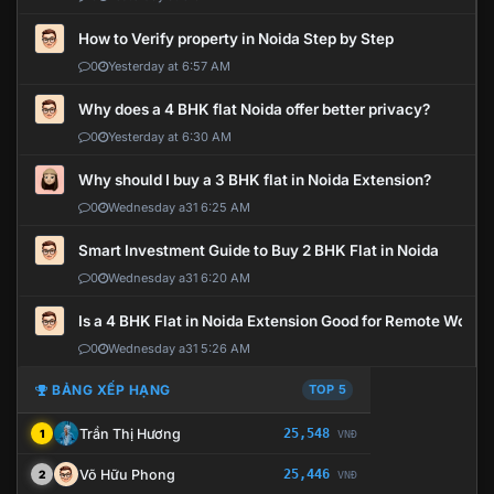
How to Verify property in Noida Step by Step
0
Yesterday at 6:57 AM
Why does a 4 BHK flat Noida offer better privacy?
0
Yesterday at 6:30 AM
Why should I buy a 3 BHK flat in Noida Extension?
0
Wednesday a31 6:25 AM
Smart Investment Guide to Buy 2 BHK Flat in Noida
0
Wednesday a31 6:20 AM
Is a 4 BHK Flat in Noida Extension Good for Remote Work?
0
Wednesday a31 5:26 AM
BẢNG XẾP HẠNG
TOP 5
Trần Thị Hương
25,548
1
VNĐ
Võ Hữu Phong
25,446
2
VNĐ