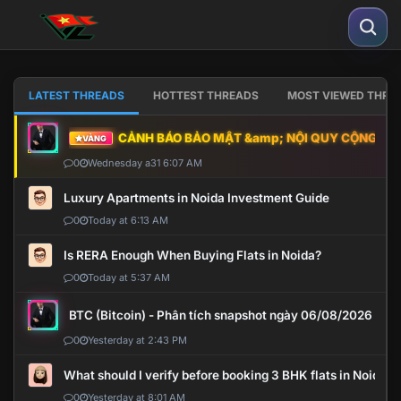
LATEST THREADS
HOTTEST THREADS
MOST VIEWED THRE
CẢNH BÁO BẢO MẬT &amp; NỘI QUY CỘNG ĐỒNG
VÀNG
0
Wednesday a31 6:07 AM
Luxury Apartments in Noida Investment Guide
0
Today at 6:13 AM
Is RERA Enough When Buying Flats in Noida?
0
Today at 5:37 AM
BTC (Bitcoin) - Phân tích snapshot ngày 06/08/2026
0
Yesterday at 2:43 PM
What should I verify before booking 3 BHK flats in Noida?
0
Yesterday at 8:01 AM