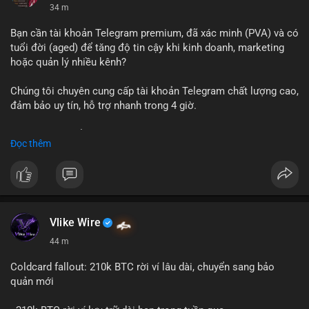
34 m
Bạn cần tài khoản Telegram premium, đã xác minh (PVA) và có
tuổi đời (aged) để tăng độ tin cậy khi kinh doanh, marketing
hoặc quản lý nhiều kênh?
Chúng tôi chuyên cung cấp tài khoản Telegram chất lượng cao,
đảm bảo uy tín, hỗ trợ nhanh trong 4 giờ.
Liên hệ ngay để được tư vấn và nhận ưu đãi:
Đọc thêm
📞 WhatsApp: +1 660 215-8938
✈️ Telegram: @localpvashop
📧 Email: localpvashop@gmail.com
Đặt mua ngay hôm nay để sở hữu tài khoản Telegram
premium, PVA, aged với giá tốt nhất!
Vlike Wire
44 m
Coldcard fallout: 210k BTC rời ví lâu dài, chuyển sang bảo
quản mới