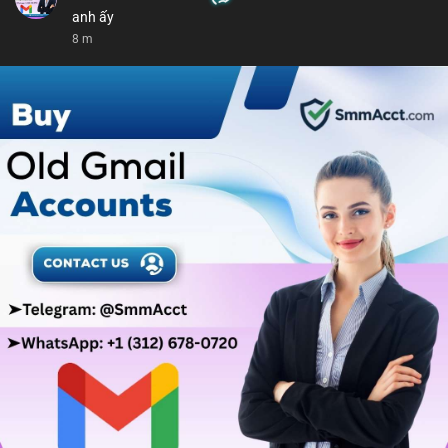
anh ấy
8 m