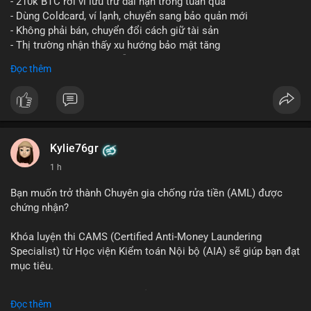
- 210k BTC rời ví lưu trữ dài hạn trong tuần qua
- Dùng Coldcard, ví lạnh, chuyển sang bảo quản mới
- Không phải bán, chuyển đổi cách giữ tài sản
- Thị trường nhận thấy xu hướng bảo mật tăng
- BTC tiếp tục giữ vị trí dẫn đầu
Đọc thêm
#binancesquare
#cryptonews
#btc
$btc
#vlikevn
#titanbot
Kylie76gr
1 h
📰 Nguồn: CoinDesk
Bạn muốn trở thành Chuyên gia chống rửa tiền (AML) được
chứng nhận?
Khóa luyện thi CAMS (Certified Anti-Money Laundering
Specialist) từ Học viện Kiểm toán Nội bộ (AIA) sẽ giúp bạn đạt
mục tiêu.
Chương trình được thiết kế bởi các chuyên gia hàng đầu, bao
Đọc thêm
gồm tài liệu toàn diện, câu hỏi thực hành, bài thi thử sát thực