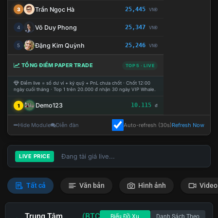
Trần Ngọc Hà
25,445
3
VNĐ
Võ Duy Phong
25,347
4
VNĐ
Đặng Kim Quỳnh
25,246
5
VNĐ
TỔNG ĐIỂM PAPER TRADE
TOP 5 · LIVE
Điểm live = số dư ví + ký quỹ + PnL chưa chốt · Chốt 12:00
ngày cuối tháng · Top 1 trên 20.000 đ nhận 30 ngày VIP Whale.
Demo123
10.115
1
đ
Hide Module
Diễn đàn
Auto-refresh (30s)
Refresh Now
Đang tải giá live...
LIVE PRICE
Tất cả
Văn bản
Hình ảnh
Video
Trung Tâm
(BTC
Biểu Đồ Xu
Danh Sách Theo