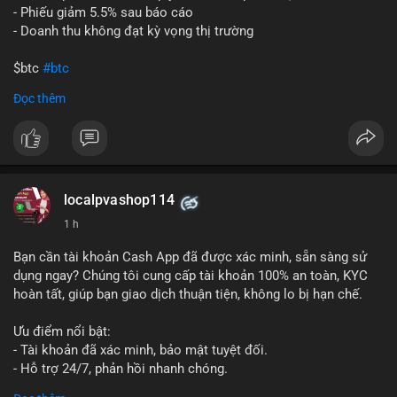
- Phiếu giảm 5.5% sau báo cáo
- Doanh thu không đạt kỳ vọng thị trường
$btc
#btc
Đọc thêm
#vlikevn
#titanbot
📰 Nguồn: Cointelegraph
localpvashop114
1 h
Bạn cần tài khoản Cash App đã được xác minh, sẵn sàng sử
dụng ngay? Chúng tôi cung cấp tài khoản 100% an toàn, KYC
hoàn tất, giúp bạn giao dịch thuận tiện, không lo bị hạn chế.
Ưu điểm nổi bật:
- Tài khoản đã xác minh, bảo mật tuyệt đối.
- Hỗ trợ 24/7, phản hồi nhanh chóng.
- Giao dịch minh bạch, đáng tin cậy.