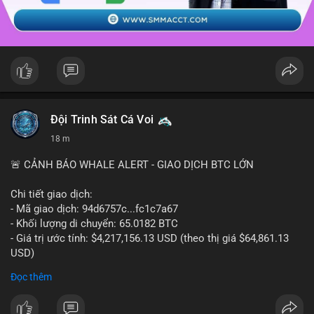
Đội Trinh Sát Cá Voi
18 m
🚨 CẢNH BÁO WHALE ALERT - GIAO DỊCH BTC LỚN
Chi tiết giao dịch:
- Mã giao dịch: 94d6757c...fc1c7a67
- Khối lượng di chuyển: 65.0182 BTC
- Giá trị ước tính: $4,217,156.13 USD (theo thị giá $64,861.13
USD)
- Thời gian: 10:19:40 2026-08-07 UTC
Đọc thêm
Nhận định phân tích: Giao dịch 65.0182 BTC trị giá hơn 4.2
triệu USD được thực hiện trong phiên châu Á cho thấy dấu hiệu