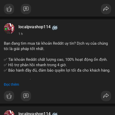
tế và lớp học trực tuyến linh hoạt.
Xây dựng nền tảng kiến thức AML vững chắc và tự tin bước
vào kỳ thi CAMS với sự chuẩn bị tốt nhất.
localpvashop114
Đăng ký ngay hôm nay để nâng cao năng lực và mở rộng cơ
1 h
hội nghề nghiệp trong lĩnh vực tài chính!
Bạn đang tìm mua tài khoản Reddit uy tín? Dịch vụ của chúng
tôi là giải pháp tốt nhất.
✅ Tài khoản Reddit chất lượng cao, 100% hoạt động ổn định.
✅ Hỗ trợ phản hồi nhanh trong 4 giờ.
✅ Bảo hành đầy đủ, đảm bảo quyền lợi tối đa cho khách hàng.
Liên hệ ngay để được tư vấn và đặt mua:
Đọc thêm
📞 WhatsApp: +1 660 215-8938
✈️ Telegram: @localpvashop
📧 Email: localpvashop@gmail.com
Mua tài khoản Reddit ngay hôm nay để phát triển chiến dịch
của bạn!
localpvashop114