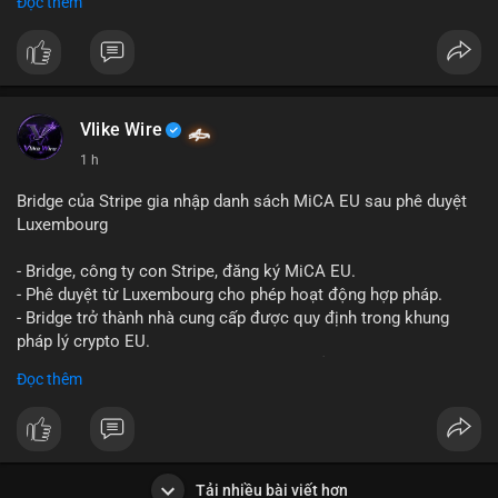
Đọc thêm
Liên hệ ngay để được tư vấn và sở hữu tài khoản ngay hôm
nay:
📞 WhatsApp: +1 660 215-8938
✈️ Telegram: @localpvashop
📧 Email: localpvashop@gmail.com
Vlike Wire
1 h
Bridge của Stripe gia nhập danh sách MiCA EU sau phê duyệt
Luxembourg
- Bridge, công ty con Stripe, đăng ký MiCA EU.
- Phê duyệt từ Luxembourg cho phép hoạt động hợp pháp.
- Bridge trở thành nhà cung cấp được quy định trong khung
pháp lý crypto EU.
- Tác động: tăng tính minh bạch, uy tín, mở rộng dịch vụ crypto.
Đọc thêm
#binancesquare
#cryptonews
#mica
#stripe
#bridge
#eu
#luxembourg
$btc $eth
Tải nhiều bài viết hơn