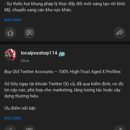
- Sự thiếu hụt khung pháp lý thúc đẩy đổi mới sáng tạo rời khỏi
Mỹ, chuyển sang các khu vực khác.
- Các trung tâm tài chính châu Á có cơ hội chiếm lĩnh thị
Đọc thêm
trường khi Mỹ còn đang lúng túng về luật pháp.
#binancesquare
#cryptonews
#regulation
#asia
#blockchain
$btc $eth
localpvashop114
#vlikevn
#titanbot
29 m
📰 Nguồn: Cointelegraph
Buy Old Twitter Accounts – 100% High-Trust Aged X Profiles
Sở hữu ngay tài khoản Twitter (X) cũ, đã qua kiểm định, có độ
tin cậy cao, phù hợp cho marketing, tăng tương tác hoặc xây
dựng thương hiệu.
Ưu điểm nổi bật:
- Tài khoản aged, có lịch sử hoạt động lâu năm
Đọc thêm
- Hồ sơ hoàn chỉnh, giảm nguy cơ bị khóa
- Hỗ trợ 24/7, phản hồi nhanh chóng