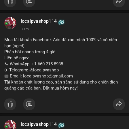
Liên hệ ngay để được tư vấn:
📞 WhatsApp: +1 660 215-8938
✈️ Telegram: @localpvashop
localpvashop114
📧 Email: localpvashop@gmail.com
30 m
Mua tài khoản Facebook Ads đã xác minh 100% và có niên
hạn (aged).
Phản hồi nhanh trong 4 giờ.
Liên hệ ngay:
📞 WhatsApp: +1 660 215-8938
✈️ Telegram: @localpvashop
📧 Email: localpvashop@gmail.com
Tài khoản chất lượng cao, sẵn sàng sử dụng cho chiến dịch
quảng cáo của bạn. Đặt mua hôm nay!
localpvashop114