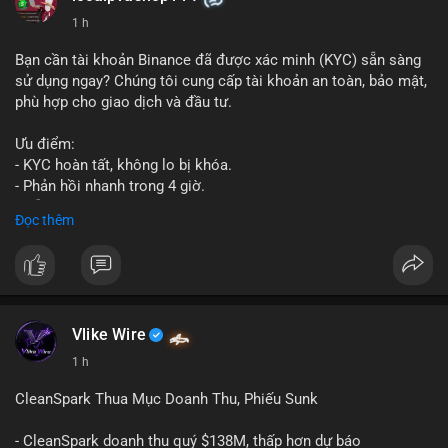
1 h
Bạn cần tài khoản Binance đã được xác minh (KYC) sẵn sàng
sử dụng ngay? Chúng tôi cung cấp tài khoản an toàn, bảo mật,
phù hợp cho giao dịch và đầu tư.
Ưu điểm:
- KYC hoàn tất, không lo bị khóa.
- Phản hồi nhanh trong 4 giờ.
- Hỗ trợ tận tình 24/7.
Đọc thêm
Liên hệ ngay để được tư vấn:
📞 WhatsApp: +1 660 215-8938
✈️ Telegram: @localpvashop
Vlike Wire
1 h
CleanSpark Thua Mục Doanh Thu, Phiếu Sunk
- CleanSpark doanh thu quý $138M, thấp hơn dự báo