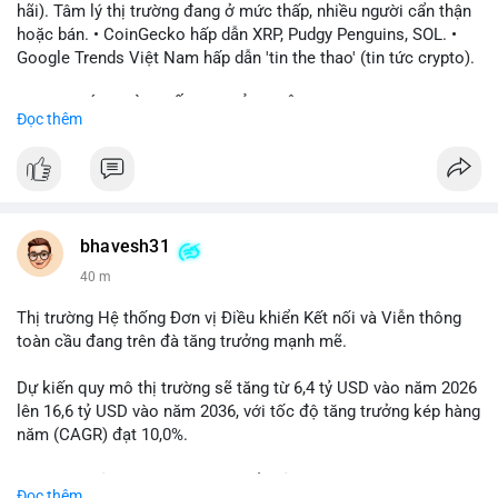
hãi). Tâm lý thị trường đang ở mức thấp, nhiều người cẩn thận
hoặc bán. • CoinGecko hấp dẫn XRP, Pudgy Penguins, SOL. •
Google Trends Việt Nam hấp dẫn 'tin the thao' (tin tức crypto).
📈 XU HƯỚNG TÌM KIẾM & THẢO LUẬN: • XRP, SOL, PENGU,
Đọc thêm
ONDO, CASHCAT. • Chủ đề 'tô thị ty na' (tỷ giá) và 'giao thông'
(giao thông tài chính). • Bàn tán Binance Square tập trung vào
BTC breakout và lệnh long/short.
💬 DÒNG CHẢY TIN TỨC & TRUYỀN THÔNG: • Trump khẳng
định crypto là 'vấn đề lớn' giúp giảm áp lực USD. • Binance hỗ
bhavesh31
trợ cổ phiếu Apple/IBM. • Bài đăng hấp dẫn về $HFT, $SKYAI,
40 m
$BICO. • Tin nhắn cảnh báo về hack North Korea (Bybit).
Thị trường Hệ thống Đơn vị Điều khiển Kết nối và Viễn thông
💡 NHẬN ĐỊNH & KHUYẾN NGHỊ: Tâm lý thị trường đang phân
toàn cầu đang trên đà tăng trưởng mạnh mẽ.
cực. Sợ hãi do chỉ số thấp, nhưng hấp dẫn từ xu hướng meme
coin (PENGU, CASHCAT) và tin cậy từ các dự án lớn (BTC,
Dự kiến quy mô thị trường sẽ tăng từ 6,4 tỷ USD vào năm 2026
SOL). Rủi ro tăng nếu không có thông tin rõ ràng về quy định.
lên 16,6 tỷ USD vào năm 2036, với tốc độ tăng trưởng kép hàng
năm (CAGR) đạt 10,0%.
📊 Nguồn: Radar Tâm Lý Thị Trường
Sự tăng trưởng này được thúc đẩy bởi nhu cầu ngày càng cao
Đọc thêm