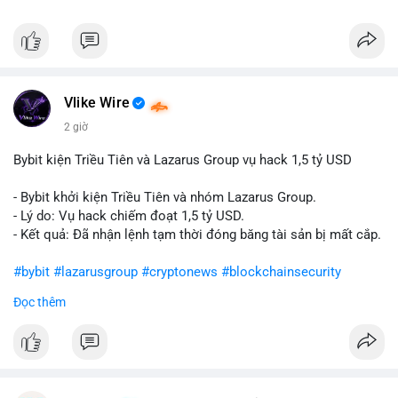
Vlike Wire
2 giờ
Bybit kiện Triều Tiên và Lazarus Group vụ hack 1,5 tỷ USD
- Bybit khởi kiện Triều Tiên và nhóm Lazarus Group.
- Lý do: Vụ hack chiếm đoạt 1,5 tỷ USD.
- Kết quả: Đã nhận lệnh tạm thời đóng băng tài sản bị mất cắp.
#bybit
#lazarusgroup
#cryptonews
#blockchainsecurity
Đọc thêm
$btc $eth
#vlikevn
#titanbot
📰 Nguồn: CoinDesk