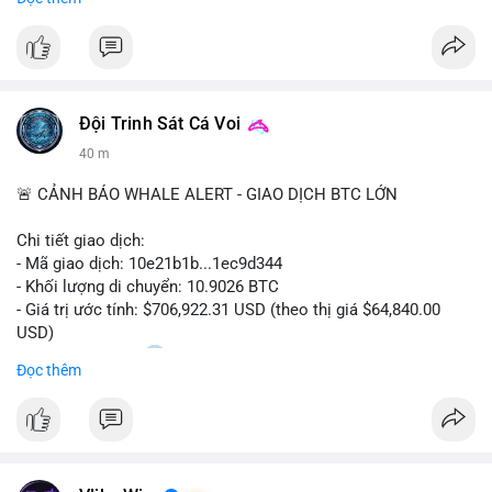
trong các lĩnh vực ô tô, logistics và thiết bị thông minh.
Doanh nghiệp cần theo dõi xu hướng này để nắm bắt cơ hội
đầu tư và phát triển giải pháp kết nối tiên tiến.
Đội Trinh Sát Cá Voi
40 m
🚨 CẢNH BÁO WHALE ALERT - GIAO DỊCH BTC LỚN
Chi tiết giao dịch:
- Mã giao dịch: 10e21b1b...1ec9d344
- Khối lượng di chuyển: 10.9026 BTC
- Giá trị ước tính: $706,922.31 USD (theo thị giá $64,840.00
USD)
- Thời gian: 18:20
0 2026-08-07 UTC
Đọc thêm
Nhận định phân tích:
Giao dịch 10.9 BTC trị giá hơn 706 nghìn USD được thực hiện
trong khung giờ thanh khoản mỏng (giờ châu Á) cho thấy chủ
ví có chủ đích rõ ràng, không phải lệnh gấp. Quy mô này