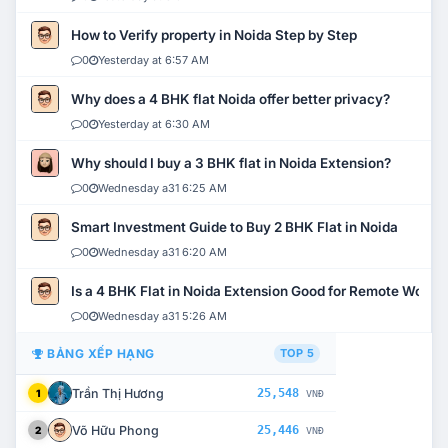
How to Verify property in Noida Step by Step
0
Yesterday at 6:57 AM
Why does a 4 BHK flat Noida offer better privacy?
0
Yesterday at 6:30 AM
Why should I buy a 3 BHK flat in Noida Extension?
0
Wednesday a31 6:25 AM
Smart Investment Guide to Buy 2 BHK Flat in Noida
0
Wednesday a31 6:20 AM
Is a 4 BHK Flat in Noida Extension Good for Remote Work?
0
Wednesday a31 5:26 AM
BẢNG XẾP HẠNG
TOP 5
Trần Thị Hương
25,548
1
VNĐ
Võ Hữu Phong
25,446
2
VNĐ