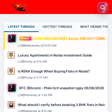
LATEST THREADS
HOTTEST THREADS
MOST VIEWED THRE
CẢNH BÁO BẢO MẬT &amp; NỘI QUY CỘNG ĐỒNG
VÀNG
0
Wednesday a31 6:07 AM
Luxury Apartments in Noida Investment Guide
0
Today at 6:13 AM
Is RERA Enough When Buying Flats in Noida?
0
Today at 5:37 AM
BTC (Bitcoin) - Phân tích snapshot ngày 06/08/2026
0
Yesterday at 2:43 PM
What should I verify before booking 3 BHK flats in Noida?
0
Yesterday at 8:01 AM