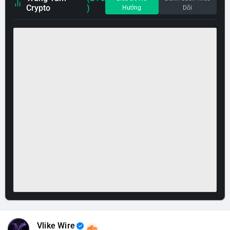
Crypto
)
Hướng
Dõi
Vlike Wire