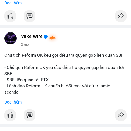
Đọc thêm
Đây là tín hiệu tích cực cho các nhà sản xuất, nhà phân phối và
nhà đầu tư trong ngành vật liệu xây dựng và hạ tầng.
Bạn đánh giá thế nào về tiềm năng của dòng sản phẩm ống
nhựa polyolefin trong tương lai?
Vlike Wire
2 giờ
Chủ tịch Reform UK kêu gọi điều tra quyên góp liên quan SBF
- Chủ tịch Reform UK yêu cầu điều tra quyên góp liên quan tới
SBF.
- SBF liên quan tới FTX.
- Lãnh đạo Reform UK chuẩn bị đối mặt với cử tri amid
scandal.
- Sự kiện có thể ảnh hưởng đến hình ảnh SBF và FTX.
Đọc thêm
- Không có thông tin tác động thị trường ngay lập tức.
#binancesquare
#cryptonews
#sbf
#ftx
#reformuk
$btc $eth