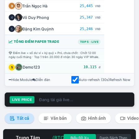
Trần Ngọc Hà
25,445
3
VNĐ
Võ Duy Phong
25,347
4
VNĐ
Đặng Kim Quỳnh
25,246
5
VNĐ
TỔNG ĐIỂM PAPER TRADE
TOP 5 · LIVE
Điểm live = số dư ví + ký quỹ + PnL chưa chốt · Chốt 12:00
ngày cuối tháng · Top 1 trên 20.000 đ nhận 30 ngày VIP Whale.
Demo123
10.115
1
đ
Hide Module
Diễn đàn
Auto-refresh (30s)
Refresh Now
Đang tải giá live...
LIVE PRICE
Tất cả
Văn bản
Hình ảnh
Video
Trung Tâm
(BTC
Biểu Đồ Xu
Danh Sách Theo