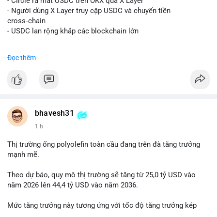
- Circle ra mắt USDC trên OKX qua X Layer
📰 Nguồn: Decrypt
- Người dùng X Layer truy cập USDC và chuyển tiền
cross‑chain
- USDC lan rộng khắp các blockchain lớn
#binancesquare
#cryptonews
#usdc
#okx
#xlayer
Đọc thêm
$usdc
#vlikevn
#titanbot
📰 Nguồn: Cointelegraph
bhavesh31
1 h
Thị trường ống polyolefin toàn cầu đang trên đà tăng trưởng
mạnh mẽ.
Theo dự báo, quy mô thị trường sẽ tăng từ 25,0 tỷ USD vào
năm 2026 lên 44,4 tỷ USD vào năm 2036.
Mức tăng trưởng này tương ứng với tốc độ tăng trưởng kép
hàng năm (CAGR) đạt 5,9% trong giai đoạn dự báo.