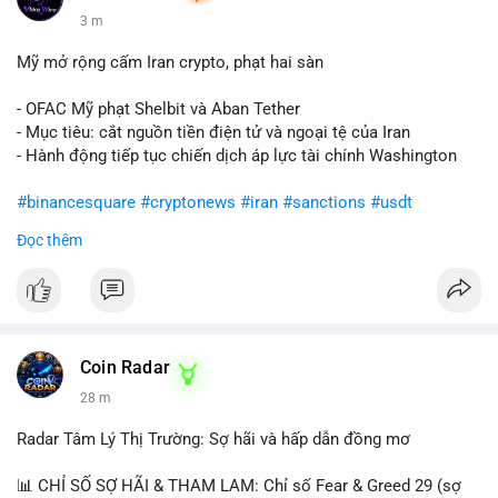
3 m
Mỹ mở rộng cấm Iran crypto, phạt hai sàn
- OFAC Mỹ phạt Shelbit và Aban Tether
- Mục tiêu: cắt nguồn tiền điện tử và ngoại tệ của Iran
- Hành động tiếp tục chiến dịch áp lực tài chính Washington
#binancesquare
#cryptonews
#iran
#sanctions
#usdt
Đọc thêm
$usdt
#vlikevn
#titanbot
📰 Nguồn: CoinDesk
Coin Radar
28 m
Radar Tâm Lý Thị Trường: Sợ hãi và hấp dẫn đồng mơ
📊 CHỈ SỐ SỢ HÃI & THAM LAM: Chỉ số Fear & Greed 29 (sợ