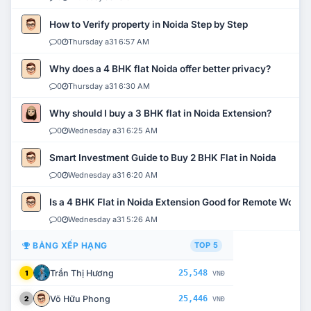
How to Verify property in Noida Step by Step
0
Thursday a31 6:57 AM
Why does a 4 BHK flat Noida offer better privacy?
0
Thursday a31 6:30 AM
Why should I buy a 3 BHK flat in Noida Extension?
0
Wednesday a31 6:25 AM
Smart Investment Guide to Buy 2 BHK Flat in Noida
0
Wednesday a31 6:20 AM
Is a 4 BHK Flat in Noida Extension Good for Remote Work?
0
Wednesday a31 5:26 AM
BẢNG XẾP HẠNG
TOP 5
Trần Thị Hương
25,548
1
VNĐ
Võ Hữu Phong
25,446
2
VNĐ