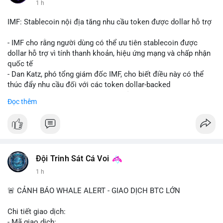
1 h
Starship 13. Telegram nhấn mạnh luật mới tại Brazil và tranh
luận về Clearity Act.
IMF: Stablecoin nội địa tăng nhu cầu token được dollar hỗ trợ
💡 NHẬN ĐỊNH & KHUYẾN NGHỊ: Tâm lý ngắn hạn vẫn tiêu
- IMF cho rằng người dùng có thể ưu tiên stablecoin được
cực do sợ hãi, nhưng xu hướng coin nhỏ và tin tức AI/NVIDA
dollar hỗ trợ vì tính thanh khoản, hiệu ứng mạng và chấp nhận
có thể tạo cơ hội mua sớm. Cần theo dõi sự thay đổi trong
quốc tế
chính sách crypto Mỹ.
- Dan Katz, phó tổng giám đốc IMF, cho biết điều này có thể
thúc đẩy nhu cầu đối với các token dollar-backed
📊 Nguồn: Radar Tâm Lý Thị Trường
- Nhận định được đưa ra trong bối cảnh các quốc gia phát
Đọc thêm
triển stablecoin nội địa
$btc $eth
#vlikevn
#titanbot
Đội Trinh Sát Cá Voi
📰 Nguồn: Cointelegraph
1 h
🚨 CẢNH BÁO WHALE ALERT - GIAO DỊCH BTC LỚN
Chi tiết giao dịch:
- Mã giao dịch: