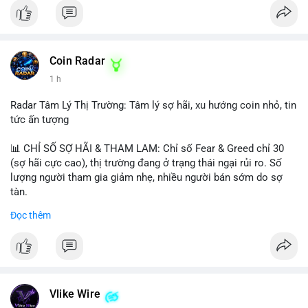
Coin Radar
1 h
Radar Tâm Lý Thị Trường: Tâm lý sợ hãi, xu hướng coin nhỏ, tin
tức ấn tượng
📊 CHỈ SỐ SỢ HÃI & THAM LAM: Chỉ số Fear & Greed chỉ 30
(sợ hãi cực cao), thị trường đang ở trạng thái ngại rủi ro. Số
lượng người tham gia giảm nhẹ, nhiều người bán sớm do sợ
tàn.
Đọc thêm
📈 XU HƯỚNG TÌM KIẾM & THẢO LUẬN: Biconomy (BICO),
Pudgy Penguins (PENGU), Bitcoin SV (BSV) và Kaspa (KAS) là
coin được tìm kiếm nhiều nhất. Chủ đề NFT (Pudgy Penguins),
AI (Hyperliquid) và ổn định (BSV) nổi bật.
💬 DÒNG CHẢY TIN TỨC & TRUYỀN THÔNG: Bàn tán trên
Vlike Wire
Binance Square tập trung vào lệnh kẹp, dự báo NVDA và Musk