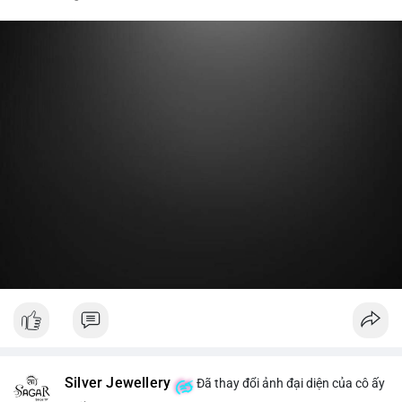
nóng hoặc chuyển một phần lợi nhuận về ví lạnh để khóa vị thế
dài hạn. Hành động này tạo tâm lý tích cực nhẹ, cho thấy nhà
lớn vẫn giữ niềm tin vào xu hướng tăng trước vùng kháng cự,
thay vì đổ bán ra sàn.
Lời khuyên:
Nhà đầu tư nhỏ lẻ nên theo dõi thêm 2-3 giao dịch lớn tiếp
theo trong 24 giờ. Nếu dòng tiền tiếp tục chảy vào ví lạnh, đó
là tín hiệu tích lũy. Tránh hành động theo cảm xúc trước một
giao dịch đơn lẻ.
#19dot8371btc
#vilanh
#tichluydaihan
#phanbotaisan
#gia65k
Silver Jewellery
Đã thay đổi ảnh đại diện của cô ấy