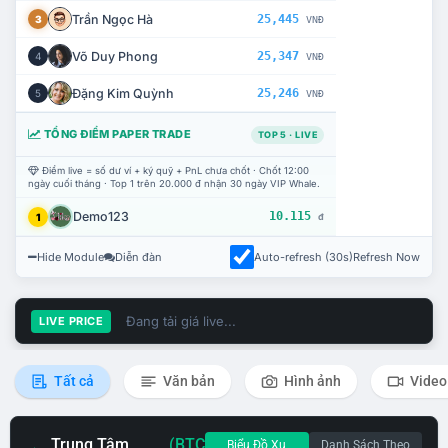
Trần Ngọc Hà
25,445
3
VNĐ
Võ Duy Phong
25,347
4
VNĐ
Đặng Kim Quỳnh
25,246
5
VNĐ
TỔNG ĐIỂM PAPER TRADE
TOP 5 · LIVE
Điểm live = số dư ví + ký quỹ + PnL chưa chốt · Chốt 12:00
ngày cuối tháng · Top 1 trên 20.000 đ nhận 30 ngày VIP Whale.
Demo123
10.115
1
đ
Hide Module
Diễn đàn
Auto-refresh (30s)
Refresh Now
Đang tải giá live...
LIVE PRICE
Tất cả
Văn bản
Hình ảnh
Video
Trung Tâm
(BTC
Biểu Đồ Xu
Danh Sách Theo