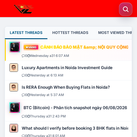
LATEST THREADS
HOTTEST THREADS
MOST VIEWED THRE
CẢNH BÁO BẢO MẬT &amp; NỘI QUY CỘNG ĐỒNG
VÀNG
0
Wednesday a31 6:07 AM
Luxury Apartments in Noida Investment Guide
0
Yesterday at 6:13 AM
Is RERA Enough When Buying Flats in Noida?
0
Yesterday at 5:37 AM
BTC (Bitcoin) - Phân tích snapshot ngày 06/08/2026
0
Thursday a31 2:43 PM
What should I verify before booking 3 BHK flats in Noida?
0
Thursday a31 8:01 AM