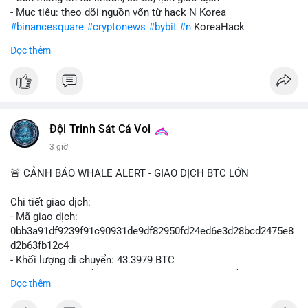
- Mục tiêu: theo dõi nguồn vốn từ hack N Korea
#binancesquare
#cryptonews
#bybit
#n
KoreaHack
Đọc thêm
$btc $eth
#vlikevn
#titanbot
📰 Nguồn: Cointelegraph
Đội Trinh Sát Cá Voi
3 giờ
🚨 CẢNH BÁO WHALE ALERT - GIAO DỊCH BTC LỚN
Chi tiết giao dịch:
- Mã giao dịch:
0bb3a91df9239f91c90931de9df82950fd24ed6e3d28bcd2475e8
d2b63fb12c4
- Khối lượng di chuyển: 43.3979 BTC
- Giá trị ước tính: $2,820,579.98 USD (theo thị giá $64,993.43
Đọc thêm
USD)
- Thời gian: 04:18
4 2026-08-08 UTC