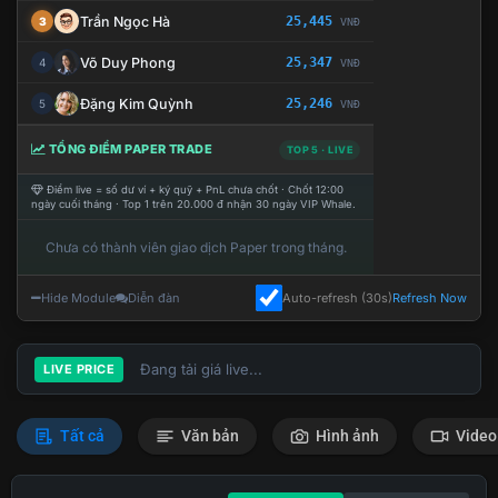
Trần Ngọc Hà
25,445
3
VNĐ
Võ Duy Phong
25,347
4
VNĐ
Đặng Kim Quỳnh
25,246
5
VNĐ
TỔNG ĐIỂM PAPER TRADE
TOP 5 · LIVE
Điểm live = số dư ví + ký quỹ + PnL chưa chốt · Chốt 12:00
ngày cuối tháng · Top 1 trên 20.000 đ nhận 30 ngày VIP Whale.
Chưa có thành viên giao dịch Paper trong tháng.
Hide Module
Diễn đàn
Auto-refresh (30s)
Refresh Now
Đang tải giá live...
LIVE PRICE
Tất cả
Văn bản
Hình ảnh
Video