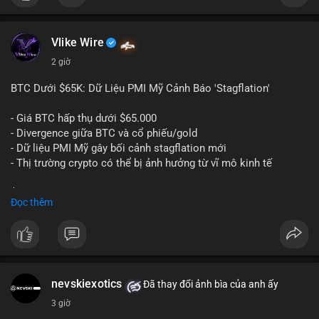
$btc
Vlike Wire
#vlikevn
#titanbot
2 giờ
📰 Nguồn: Cointelegraph
BTC Dưới $65K: Dữ Liệu PMI Mỹ Cảnh Báo 'Stagflation'
- Giá BTC hấp thụ dưới $65.000
- Divergence giữa BTC và cổ phiếu/gold
- Dữ liệu PMI Mỹ gây bối cảnh stagflation mới
- Thị trường crypto có thể bị ảnh hưởng từ vĩ mô kinh tế
$btc
#btc
Đọc thêm
#vlikevn
#titanbot
📰 Nguồn: Cointelegraph
nevskiexotics
Đã thay đổi ảnh bìa của anh ấy
3 giờ