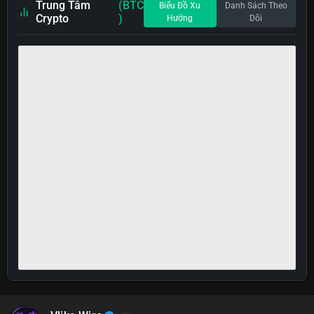
Trung Tâm
(BTC
Biểu Đồ Xu
Danh Sách Theo
Crypto
)
Hướng
Dõi