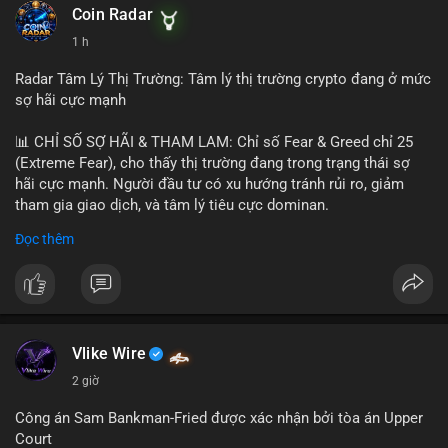
khoản mỏng.
Coin Radar
📰 Nguồn: CoinDesk
1 h
#25dot8btc
#dichuyen1_66trieuusd
#khangcu64556
#whalebtc
#theodoidongtien
Radar Tâm Lý Thị Trường: Tâm lý thị trường crypto đang ở mức
sợ hãi cực mạnh
📊 CHỈ SỐ SỢ HÃI & THAM LAM: Chỉ số Fear & Greed chỉ 25
(Extreme Fear), cho thấy thị trường đang trong trạng thái sợ
hãi cực mạnh. Người đầu tư có xu hướng tránh rủi ro, giảm
tham gia giao dịch, và tâm lý tiêu cực dominan.
Đọc thêm
📈 XU HƯỚNG TÌM KIẾM & THẢO LUẬN: Coin được tìm kiếm
nhiều nhất trên CoinGecko là Cash Cat (CASHCAT), Bitcoin
(BTC), Sui (SUI), Pudgy Penguins (PENGU). Trên Google Trends
Việt Nam, từ khóa như 'con riêng', 'phạm nhật minh anh' và 'tô
lâm' được nhắc đến nhiều, có thể phản ánh sự quan tâm đến
các chủ đề không liên quan trực tiếp đến crypto.
Vlike Wire
2 giờ
💬 DÒNG CHẢY TIN TỨC & TRUYỀN THÔNG: Các bài đăng
trên Binance Square tập trung vào chiến lược trading, lệnh kẹp,
Công án Sam Bankman-Fried được xác nhận bởi tòa án Upper
và cập nhật về sự kiện như 'Lãi lỗ chưa ghi nhận'. Trên
Court