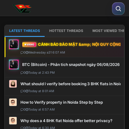
LATEST THREADS
HOTTEST THREADS
MOST VIEWED THRE
CẢNH BÁO BẢO MẬT &amp; NỘI QUY CỘNG ĐỒNG
VÀNG
0
Wednesday a31 6:07 AM
BTC (Bitcoin) - Phân tích snapshot ngày 06/08/2026
0
Today at 2:43 PM
What should I verify before booking 3 BHK flats in Noida?
0
Today at 8:01 AM
How to Verify property in Noida Step by Step
0
Today at 6:57 AM
Why does a 4 BHK flat Noida offer better privacy?
0
Today at 6:30 AM