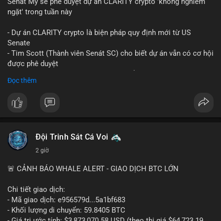
Senát Mỹ sẽ phê duyệt dự án CLARITY crypto 'không nghiêm
ngặt' trong tuần này
- Dự án CLARITY crypto là biện pháp quy định mới từ US
Senate
- Tim Scott (Thành viên Senát SC) cho biết dự án vẫn có cơ hội
được phê duyệt
- Bài toán chính là thời gian hạn chế để đưa dự án vào lịch
Đọc thêm
trình
- Có thể ảnh hưởng đến môi trường quy định crypto tại Mỹ
$btc $eth
#vlikevn
#titanbot
Đội Trinh Sát Cá Voi
2 giờ
📰 Nguồn: Cointelegraph
🚨 CẢNH BÁO WHALE ALERT - GIAO DỊCH BTC LỚN
Chi tiết giao dịch:
- Mã giao dịch: e956579d...5a1bf683
- Khối lượng di chuyển: 59.8405 BTC
- Giá trị ước tính: $3,873,070.58 USD (theo thị giá $64,723.19