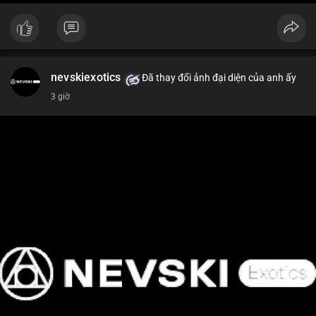
nevskiexotics
Đã thay đổi ảnh đại diện của anh ấy
3 giờ