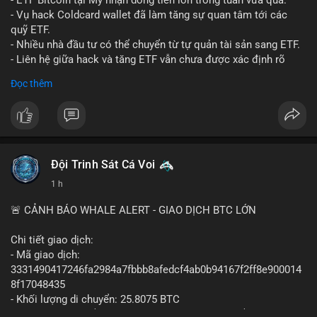
- ETF Bitcoin tại Mỹ nhận dòng tiền lớn trong tuần vừa qua.
- Tòa án Nga công nhận crypto là tài sản pháp lý, thiết lập tiền
- Vụ hack Coldcard wallet đã làm tăng sự quan tâm tới các
lệ cho các vụ án hình sự và dân sự.
quỹ ETF.
- Trump hy vọng ký luật cơ cấu thị trường crypto sớm, dù vẫn
- Nhiều nhà đầu tư có thể chuyển từ tự quản tài sản sang ETF.
còn rào cản pháp lý.
- Liên hệ giữa hack và tăng ETF vẫn chưa được xác định rõ
- Saga’s EVM blockchain ngừng hoạt động sau vụ hack 7 M$,
ràng.
Đọc thêm
tiền trộm được chuyển sang Ethereum.
- Steak ’n Shake triển khai chương trình thưởng Bitcoin cho
#binancesquare
#cryptonews
#btc
#etf
nhân viên, cho phép nhận phần lương bằng BTC.
$btc
#binancesquare
#cryptonews
#btc
#eth
#sol
#xrp
#cc
#sky
#sand
#skr
#dvt
#vlikevn
#titanbot
Đội Trinh Sát Cá Voi
1 h
$btc $eth $sol $xrp $cc $sky $sand $skr $dvt
📰 Nguồn: Cointelegraph
🚨 CẢNH BÁO WHALE ALERT - GIAO DỊCH BTC LỚN
#vlikevn
#titanbot
Chi tiết giao dịch:
📰 Nguồn: Decrypt
- Mã giao dịch:
3331490417246fa2984a7fbbb8afedcf4ab0b94167f2ff8e900014
8f17048435
- Khối lượng di chuyển: 25.8075 BTC
- Giá trị ước tính: $1,666,026.81 USD (theo thị giá $64,556.01