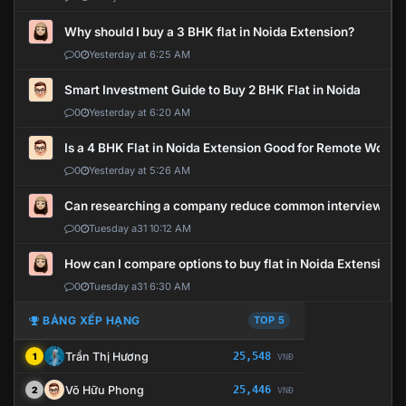
Why should I buy a 3 BHK flat in Noida Extension?
0
Yesterday at 6:25 AM
Smart Investment Guide to Buy 2 BHK Flat in Noida
0
Yesterday at 6:20 AM
Is a 4 BHK Flat in Noida Extension Good for Remote Work?
0
Yesterday at 5:26 AM
Can researching a company reduce common interview mi
0
Tuesday a31 10:12 AM
How can I compare options to buy flat in Noida Extension?
0
Tuesday a31 6:30 AM
BẢNG XẾP HẠNG
TOP 5
Trần Thị Hương
25,548
1
VNĐ
Võ Hữu Phong
25,446
2
VNĐ