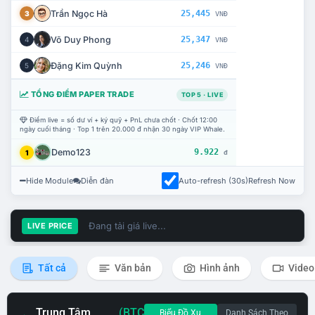
Trần Ngọc Hà
25,445
3
VNĐ
Võ Duy Phong
25,347
4
VNĐ
Đặng Kim Quỳnh
25,246
5
VNĐ
TỔNG ĐIỂM PAPER TRADE
TOP 5 · LIVE
Điểm live = số dư ví + ký quỹ + PnL chưa chốt · Chốt 12:00
ngày cuối tháng · Top 1 trên 20.000 đ nhận 30 ngày VIP Whale.
Demo123
9.922
1
đ
Hide Module
Diễn đàn
Auto-refresh (30s)
Refresh Now
Đang tải giá live...
LIVE PRICE
Tất cả
Văn bản
Hình ảnh
Video
Trung Tâm
(BTC
Biểu Đồ Xu
Danh Sách Theo