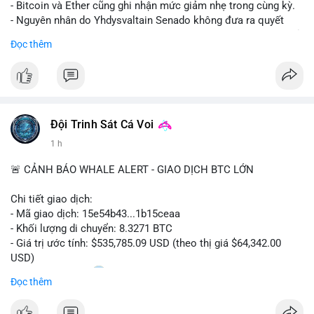
- Bitcoin và Ether cũng ghi nhận mức giảm nhẹ trong cùng kỳ.
- Nguyên nhân do Yhdysvaltain Senado không đưa ra quyết
định về luật Clarity Act (luật cấu trúc thị trường) trước khi nghỉ
Đọc thêm
hè, đẩy việc thảo luận sang tháng 9.
- Việc trì hoãn pháp lý làm tăng sự không chắc chắn quanh
XRP và Ripple, ảnh hưởng đến tâm lý nhà đầu tư.
#binancesquare
#cryptonews
#xrp
#btc
#eth
#clarityact
#ripple
Đội Trinh Sát Cá Voi
1 h
$xrp $btc $eth
🚨 CẢNH BÁO WHALE ALERT - GIAO DỊCH BTC LỚN
#vlikevn
#titanbot
Chi tiết giao dịch:
📰 Nguồn: CoinDesk
- Mã giao dịch: 15e54b43...1b15ceaa
- Khối lượng di chuyển: 8.3271 BTC
- Giá trị ước tính: $535,785.09 USD (theo thị giá $64,342.00
USD)
- Thời gian: 04:20
0 2026-08-07 UTC
Đọc thêm
Nhận định phân tích: Giao dịch 8.3271 BTC trị giá hơn nửa triệu