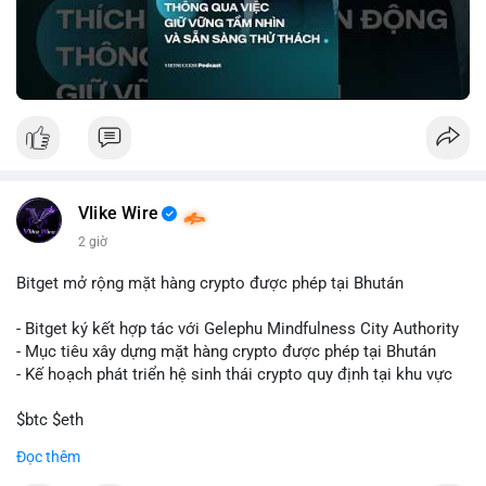
🎥 Xem video trực tiếp tại:
Nguồn: VIETSUCCESS
Vlike Wire
2 giờ
Bitget mở rộng mặt hàng crypto được phép tại Bhután
- Bitget ký kết hợp tác với Gelephu Mindfulness City Authority
- Mục tiêu xây dựng mặt hàng crypto được phép tại Bhután
- Kế hoạch phát triển hệ sinh thái crypto quy định tại khu vực
$btc $eth
Đọc thêm
#vlikevn
#titanbot