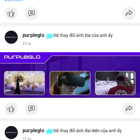
#vlikevn
#titanbot
📰 Nguồn: CoinDesk
purpleglo
Đã thay đổi ảnh bìa của anh ấy
27 m
purpleglo
Đã thay đổi ảnh đại diện của anh ấy
27 m