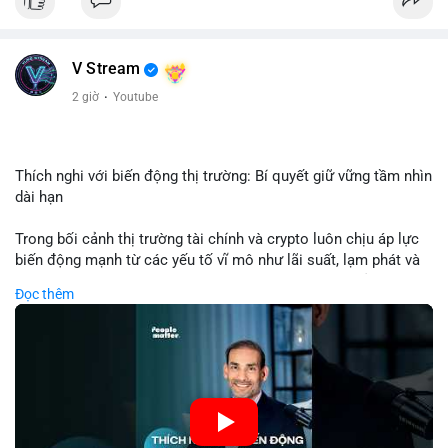
USD được thực hiện trong khung giờ sáng sớm, cho thấy dấu
hiệu của một tổ chức hoặc cá nhân sở hữu lượng tài sản lớn.
Quy mô chuyển động này nằm ở mức trung bình - lớn, không
V Stream
đủ tạo áp lực bán trực tiếp lên thị trường nhưng phản ánh tâm
lý thận trọng của cá voi. Nếu dòng tiền này hướng về ví sàn
2 giờ
·
Youtube
giao dịch, khả năng cao là động thái chuẩn bị thanh khoản
hoặc chốt lời một phần; ngược lại, nếu chuyển sang ví lạnh, đó
là tín hiệu tích lũy dài hạn, củng cố niềm tin vào xu hướng tăng
của BTC.
Thích nghi với biến động thị trường: Bí quyết giữ vững tầm nhìn
dài hạn
Lời khuyên: Nhà đầu tư nhỏ lẻ nên theo dõi thêm 2-3 giao dịch
tương tự trong 24 giờ tới để xác nhận xu hướng. Không nên
Trong bối cảnh thị trường tài chính và crypto luôn chịu áp lực
hành động vội vàng dựa trên một giao dịch đơn lẻ, hãy ưu tiên
biến động mạnh từ các yếu tố vĩ mô như lãi suất, lạm phát và
quản trị rủi ro và giữ kỷ luật với kế hoạch đầu tư đã đề ra.
chính sách tiền tệ, việc duy trì tầm nhìn chiến lược trở thành
Đọc thêm
chìa khóa để đầu tư viên vượt qua giai đoạn không chắc chắn.
#8dot3271btc
#giaodichlon
#vilanh
#tamlycavoi
Thay vì phản ứng cảm xúc với những dao động ngắn hạn, các
#mempoolbtc
nhà đầu tư thành công thường tập trung vào nguyên tắc cơ
bản, phân배 tài sản hợp lý và kiên持 theo kế hoạch đã định.
Điều này không chỉ giúp giảm rủi ro mà còn tạo điều kiện để
tận dụng cơ hội khi thị trường phục hồi.