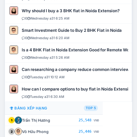
Why should I buy a 3 BHK flat in Noida Extension?
0
Wednesday a31 6:25 AM
Smart Investment Guide to Buy 2 BHK Flat in Noida
0
Wednesday a31 6:20 AM
Is a 4 BHK Flat in Noida Extension Good for Remote Work?
0
Wednesday a31 5:26 AM
Can researching a company reduce common interview mi
0
Tuesday a31 10:12 AM
How can I compare options to buy flat in Noida Extension?
0
Tuesday a31 6:30 AM
BẢNG XẾP HẠNG
TOP 5
Trần Thị Hương
25,548
1
VNĐ
Võ Hữu Phong
25,446
2
VNĐ