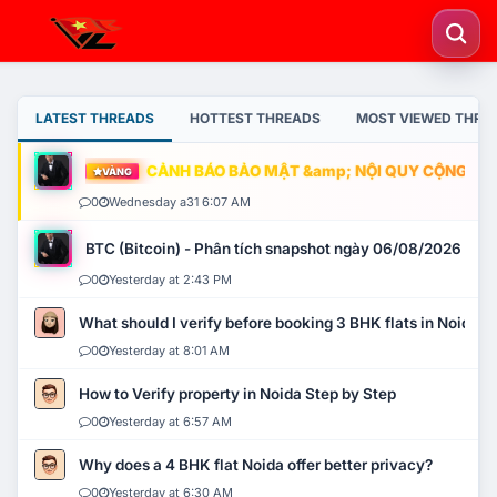
LATEST THREADS
HOTTEST THREADS
MOST VIEWED THRE
CẢNH BÁO BẢO MẬT &amp; NỘI QUY CỘNG ĐỒNG
VÀNG
0
Wednesday a31 6:07 AM
BTC (Bitcoin) - Phân tích snapshot ngày 06/08/2026
0
Yesterday at 2:43 PM
What should I verify before booking 3 BHK flats in Noida?
0
Yesterday at 8:01 AM
How to Verify property in Noida Step by Step
0
Yesterday at 6:57 AM
Why does a 4 BHK flat Noida offer better privacy?
0
Yesterday at 6:30 AM