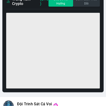
Crypto
)
Hướng
Dõi
Đội Trinh Sát Cá Voi