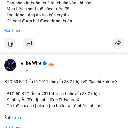
tái cơ cấu danh mục trước phiên giao dịch Âu-Mỹ. Tâm lý thị
- Cho phép trì hoãn thuế lợi nhuận vốn khi bán.
trường có thể dao động nhẹ khi nhà đầu tư nhỏ lẻ theo dõi
- Mục tiêu giảm thuế hàng triệu đô.
động thái này.
- Tác động: tăng áp lực bán crypto.
- Đề nghị được hai đảng đồng thuận.
Lời khuyên cho nhà đầu tư nhỏ lẻ: Theo dõi xác nhận giao dịch
#clarity
#trump
#crypto
#tax
#bloomberg
Đọc thêm
và điểm đến của số BTC này trong 2-4 giờ tới. Nếu dòng tiền
vào sàn, cân nhắc giảm đòn bẩy hoặc chốt lời một phần để
$btc $eth
phòng thủ. Nếu vào ví lạnh, có thể duy trì chiến lược nắm giữ
hiện tại mà không cần hoảng loạn.
#vlikevn
#titanbot
#160btc
#vilanh
#thanhkhoansan
#aplucban
#btcmempool
📰 Nguồn: Cointelegraph
Vlike Wire
27 m
BTC 50 BTC ẩn từ 2011 chuyển $3.2 triệu về địa chỉ FalconX
- BTC 50 BTC ẩn từ 2011 được di chuyển $3.2 triệu
- Đi chuyển đến địa chỉ liên kết FalconX
- Có thể chuẩn bị giao dịch hoặc tái tổ chức tài sản
$btc
#btc
Đọc thêm